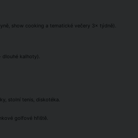
yně, show cooking a tematické večery 3× týdně).
 dlouhé kalhoty).
y, stolní tenis, diskotéka.
kové golfové hřiště.