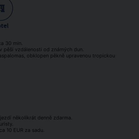
tel
ca 30 min.
v pěší vzdálenosti od známých dun.
Maspalomas, obklopen pěkně upravenou tropickou
jezdí několikrát denně zdarma.
risty.
cca 10 EUR za sadu.