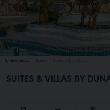
Rainbowtours.cz
Zájezdy
Suites & Villas by Dunas
SUITES & VILLAS BY DUN