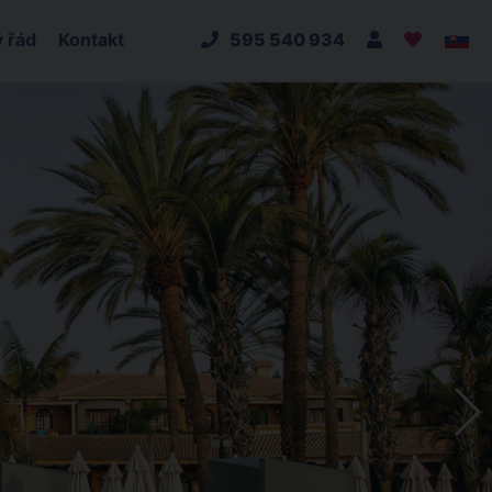
 řád
Kontakt
595 540 934