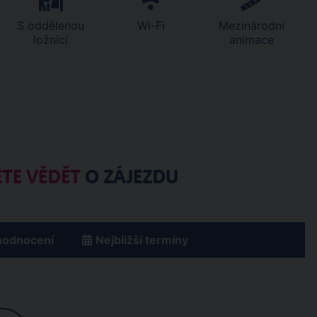
S oddělenou
Wi-Fi
Mezinárodní
ložnicí
animace
TE VĚDĚT
O ZÁJEZDU
hodnocení
Nejbližší termíny