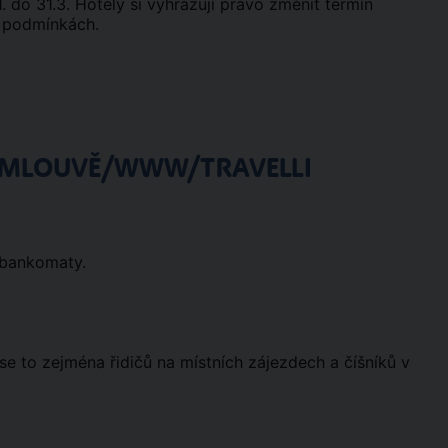
. do 31.3. Hotely si vyhrazují právo změnit termín
h podmínkách.
 SMLOUVĚ/WWW/TRAVELLI
t bankomaty.
se to zejména řidičů na místních zájezdech a číšníků v