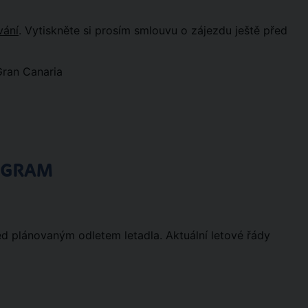
vání
. Vytiskněte si prosím smlouvu o zájezdu ještě před
Gran Canaria
OGRAM
ed plánovaným odletem letadla. Aktuální letové řády