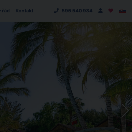
 řád
Kontakt
595 540 934