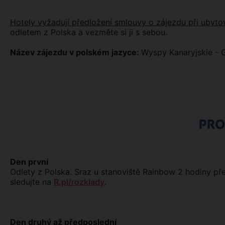
Hotely vyžadují předložení smlouvy o zájezdu při ubyto
odletem z Polska a vezměte si ji s sebou.
Název zájezdu v polském jazyce:
Wyspy Kanaryjskie - 
PR
Den první
Odlety z Polska. Sraz u stanoviště Rainbow 2 hodiny př
sledujte na
R.pl/rozklady
.
Den druhý až předposlední