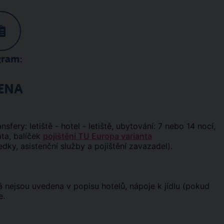
gram:
ENA
ansfery: letiště - hotel - letiště, ubytování: 7 nebo 14 nocí,
áta, balíček
pojištění TU Europa varianta
edky, asistenční služby a pojištění zavazadel).
erá nejsou uvedena v popisu hotelů, nápoje k jídlu (pokud
e.