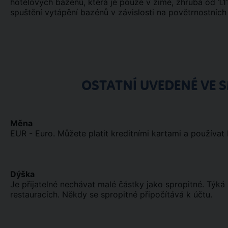
hotelových bazénů, která je pouze v zimě, zhruba od 1.11
spuštění vytápění bazénů v závislosti na povětrnostníc
OSTATNÍ UVEDENÉ VE
Měna
EUR - Euro. Můžete platit kreditními kartami a používa
Dýška
Je přijatelné nechávat malé částky jako spropitné. Týká 
restauracích. Někdy se spropitné připočítává k účtu.