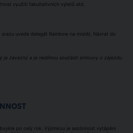
st využití fakultativních výletů atd.
ny srazu uvede delegát Rainbow na místě). Návrat do
ý je závazný a je nedílnou součástí smlouvy o zájezdu.
ÓNNOST
obvykle po celý rok. Výjimkou je sezónnost vytápění