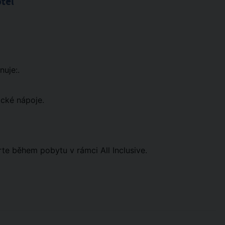
tel
nuje:.
ické nápoje.
rte během pobytu v rámci All Inclusive.