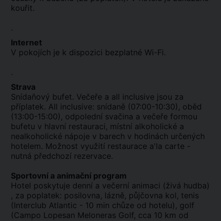
kouřit.
.
Internet
V pokojích je k dispozici bezplatné Wi-Fi.
.
Strava
Snídaňový bufet. Večeře a all inclusive jsou za
příplatek. All inclusive: snídaně (07:00-10:30), oběd
(13:00-15:00), odpolední svačina a večeře formou
bufetu v hlavní restauraci, místní alkoholické a
nealkoholické nápoje v barech v hodinách určených
hotelem. Možnost využití restaurace a'la carte -
nutná předchozí rezervace.
Sportovní a animační program
Hotel poskytuje denní a večerní animaci (živá hudba)
, za poplatek: posilovna, lázně, půjčovna kol, tenis
(Interclub Atlantic - 10 min chůze od hotelu), golf
(Campo Lopesan Meloneras Golf, cca 10 km od