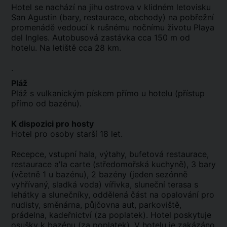
Hotel se nachází na jihu ostrova v klidném letovisku
San Agustin (bary, restaurace, obchody) na pobřežní
promenádě vedoucí k rušnému nočnímu životu Playa
del Ingles. Autobusová zastávka cca 150 m od
hotelu. Na letiště cca 28 km.
.
Pláž
Pláž s vulkanickým pískem přímo u hotelu (přístup
přímo od bazénu).
K dispozici pro hosty
Hotel pro osoby starší 18 let.
Recepce, vstupní hala, výtahy, bufetová restaurace,
restaurace a'la carte (středomořská kuchyně), 3 bary
(včetně 1 u bazénu), 2 bazény (jeden sezónně
vyhřívaný, sladká voda) vířivka, sluneční terasa s
lehátky a slunečníky, oddělená část na opalování pro
nudisty, směnárna, půjčovna aut, parkoviště,
prádelna, kadeřnictví (za poplatek). Hotel poskytuje
osušky k bazénu (za poplatek). V hotelu je zakázáno