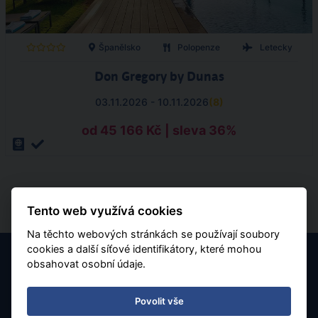
Španělsko
Polopenze
Letecky
Don Gregory by Dunas
03.11.2026 - 10.11.2026
(
8
)
od 45 166 Kč | sleva 36%
Tento web využívá cookies
Na těchto webových stránkách se používají soubory
cookies a další síťové identifikátory, které mohou
obsahovat osobní údaje.
Povolit vše