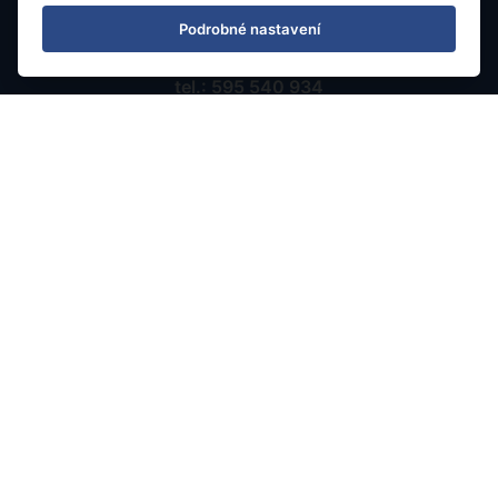
Podrobné nastavení
Kontaktujte nás
tel.: 595 540 934
e-mail: info@rainbowtours.cz
Pobočka Ostrava
Nádražní 142/20
702 00 Ostrava, Moravská Ostrava