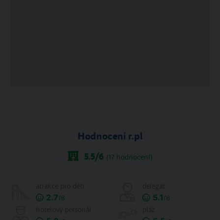
Hodnocení r.pl
5.5
/6
(
17
hodnocení)
atrakce pro děti
delegát
2.7
5.1
/6
/6
hotelový personál
pláž