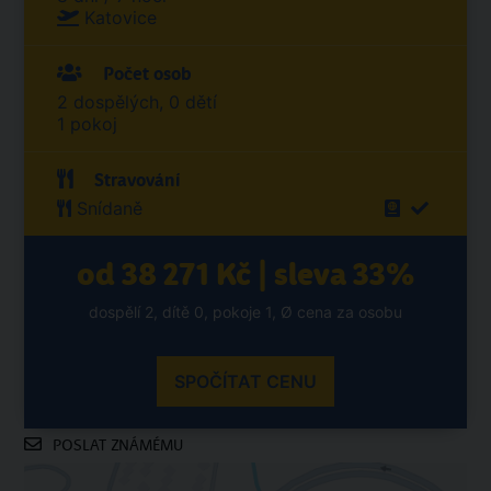
Katovice
Počet osob
2 dospělých, 0 dětí
1 pokoj
Stravování
Snídaně
od 38 271 Kč | sleva 33%
dospělí 2, dítě 0, pokoje 1, Ø cena za osobu
SPOČÍTAT CENU
POSLAT ZNÁMÉMU