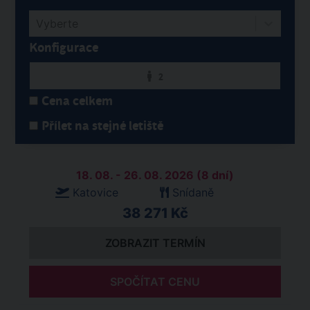
Vyberte
Konfigurace
2
Cena celkem
Přílet na stejné letiště
18. 08. - 26. 08. 2026 (8 dní)
Katovice
Snídaně
38 271 Kč
ZOBRAZIT TERMÍN
SPOČÍTAT CENU