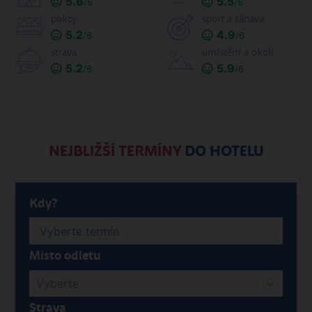
5.6
5.5
/6
/6
pokoj
sport a zábava
5.2
4.9
/6
/6
strava
umístění a okolí
5.2
5.9
/6
/6
NEJBLIŽŠÍ TERMÍNY
DO HOTELU
Kdy?
Místo odletu
Vyberte
Strava