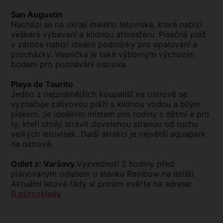
San Augustin
Nachází se na okraji malého letoviska, které nabízí
veškeré vybavení a klidnou atmosféru. Písečná pláž
v zátoce nabízí ideální podmínky pro opalování a
procházky. Vesnička je také výborným výchozím
bodem pro poznávání ostrova.
Playa de Taurito
Jedno z nejznámějších koupališť na ostrově se
vyznačuje zálivovou pláží s klidnou vodou a bílým
pískem. Je ideálním místem pro rodiny s dětmi a pro
ty, kteří chtějí strávit dovolenou stranou od ruchu
velkých letovisek. Další atrakcí je největší aquapark
na ostrově.
Odlet z: Varšavy.
Vyzvednutí 2 hodiny před
plánovaným odletem u stánku Rainbow na letišti.
Aktuální letové řády si prosím ověřte na adrese:
R.pl/rozklady