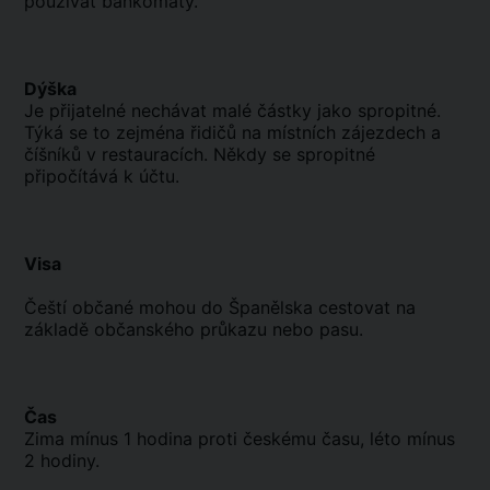
používat bankomaty.
Dýška
Je přijatelné nechávat malé částky jako spropitné.
Týká se to zejména řidičů na místních zájezdech a
číšníků v restauracích. Někdy se spropitné
připočítává k účtu.
Visa
Čeští občané mohou do Španělska cestovat na
základě občanského průkazu nebo pasu.
Čas
Zima mínus 1 hodina proti českému času, léto mínus
2 hodiny.