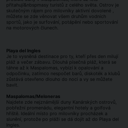
přitahují&nbspmasy turistů z celého světa. Ostrov je
skutečným rájem pro milovníky aktivní dovolené ,
můžete se zde věnovat všem druhům vodních
sportů, jako je surfování, potápění nebo sportování
na motorových člunech.
Playa del Ingles
Je to vysněná destinace pro ty, kteří přes den milují
pláž a večer zábavu. Dlouhá písečná pláž, která se
táhne až k Maspalomas, vybízí k opalování a
odpočinku, zatímco nespočet barů, diskoték a klubů
zůstává otevřeno dlouho do noci a vy se můžete
bavit.
Maspalomas/Meloneras
Najdete zde nejznámější duny Kanárských ostrovů,
pobřežní promenádu, elegantní hotely a golfová
hřiště. Ideální místo pro milovníky procházek a
slunění, protože po pláži se dá dojít až do Playa del
Ingles.