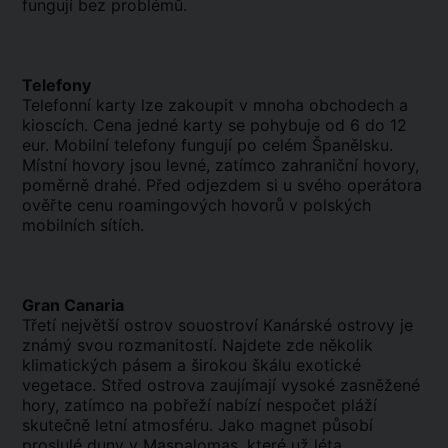
fungují bez problémů.
Telefony
Telefonní karty lze zakoupit v mnoha obchodech a
kioscích. Cena jedné karty se pohybuje od 6 do 12
eur. Mobilní telefony fungují po celém Španělsku.
Místní hovory jsou levné, zatímco zahraniční hovory,
poměrně drahé. Před odjezdem si u svého operátora
ověřte cenu roamingových hovorů v polských
mobilních sítích.
Gran Canaria
Třetí největší ostrov souostroví Kanárské ostrovy je
známý svou rozmanitostí. Najdete zde několik
klimatických pásem a širokou škálu exotické
vegetace. Střed ostrova zaujímají vysoké zasněžené
hory, zatímco na pobřeží nabízí nespočet pláží
skutečně letní atmosféru. Jako magnet působí
proslulé duny v Maspalomas, které už léta