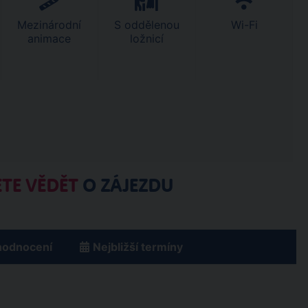
Mezinárodní
S oddělenou
Wi-Fi
animace
ložnicí
TE VĚDĚT
O ZÁJEZDU
hodnocení
Nejbližší termíny