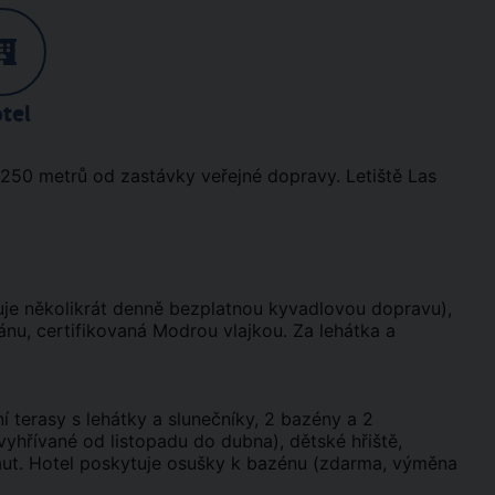
tel
 250 metrů od zastávky veřejné dopravy. Letiště Las
uje několikrát denně bezplatnou kyvadlovou dopravu),
nu, certifikovaná Modrou vlajkou. Za lehátka a
í terasy s lehátky a slunečníky, 2 bazény a 2
yhřívané od listopadu do dubna), dětské hřiště,
 aut. Hotel poskytuje osušky k bazénu (zdarma, výměna