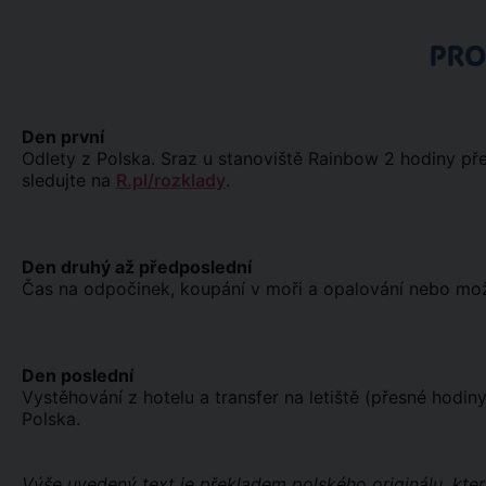
PR
Den první
Odlety z Polska. Sraz u stanoviště Rainbow 2 hodiny př
sledujte na
R.pl/rozklady
.
Den druhý až předposlední
Čas na odpočinek, koupání v moři a opalování nebo možno
Den poslední
Vystěhování z hotelu a transfer na letiště (přesné hodi
Polska.
Výše uvedený text je překladem polského originálu, kter