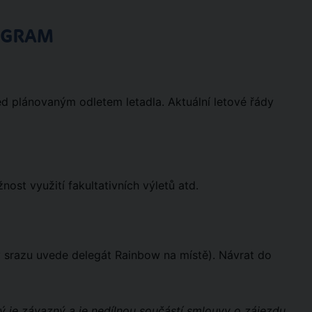
OGRAM
ed plánovaným odletem letadla. Aktuální letové řády
st využití fakultativních výletů atd.
ny srazu uvede delegát Rainbow na místě). Návrat do
ý je závazný a je nedílnou součástí smlouvy o zájezdu.