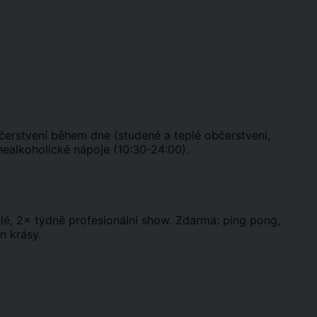
bčerstvení během dne (studené a teplé občerstvení,
 nealkoholické nápoje (10:30-24:00).
ělé, 2× týdně profesionální show. Zdarma: ping pong,
n krásy.