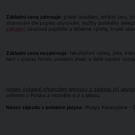
Základní cena zahrnuje:
přelet letadlem, letištní taxy, tr
stravování dle popisu ubytování, služby polského deleg
základní
(úrazové pojištění a léčebné výlohy, trvalé násl
Základní cena nezahrnuje:
fakultativní výlety, jídla, kt
není v popisu hotelu uvedeno jinak) a další osobní výdaj
Hotely vyžadují předložení smlouvy o zájezdu při ubyto
odletem z Polska a vezměte si ji s sebou.
Název zájezdu v polském jazyce:
Wyspy Kanaryjskie - 