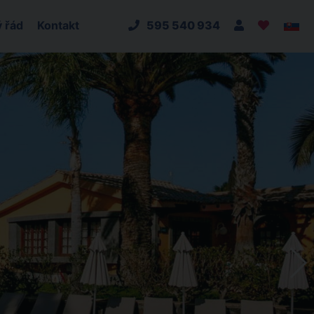
 řád
Kontakt
595 540 934