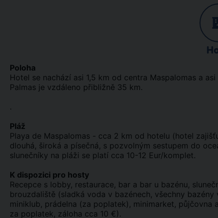
Ho
Poloha
Hotel se nachází asi 1,5 km od centra Maspalomas a asi
Palmas je vzdáleno přibližně 35 km.
.
Pláž
Playa de Maspalomas - cca 2 km od hotelu (hotel zajišť
dlouhá, široká a písečná, s pozvolným sestupem do oceá
slunečníky na pláži se platí cca 10-12 Eur/komplet.
K dispozici pro hosty
Recepce s lobby, restaurace, bar a bar u bazénu, slunečn
brouzdaliště (sladká voda v bazénech, všechny bazény v
miniklub, prádelna (za poplatek), minimarket, půjčovna
za poplatek, záloha cca 10 €).