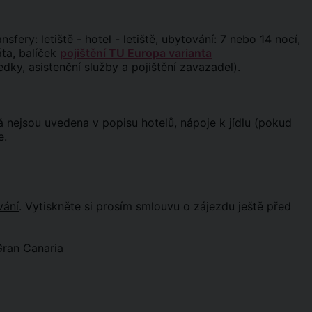
ansfery: letiště - hotel - letiště, ubytování: 7 nebo 14 nocí,
áta, balíček
pojištění TU Europa varianta
edky, asistenční služby a pojištění zavazadel).
erá nejsou uvedena v popisu hotelů, nápoje k jídlu (pokud
e.
vání
. Vytiskněte si prosím smlouvu o zájezdu ještě před
Gran Canaria