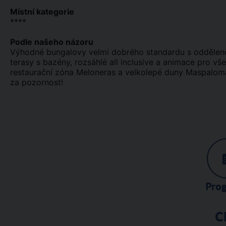
Místní kategorie
****
Podle našeho názoru
Výhodné bungalovy velmi dobrého standardu s odděleno
terasy s bazény, rozsáhlé all inclusive a animace pro vš
restaurační zóna Meloneras a velkolepé duny Maspalomas
za pozornost!
Pro
C