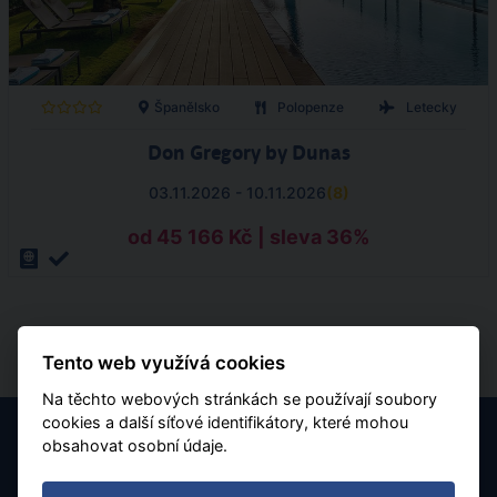
Španělsko
Polopenze
Letecky
Don Gregory by Dunas
03.11.2026 - 10.11.2026
(
8
)
od 45 166 Kč | sleva 36%
Tento web využívá cookies
Na těchto webových stránkách se používají soubory
cookies a další síťové identifikátory, které mohou
obsahovat osobní údaje.