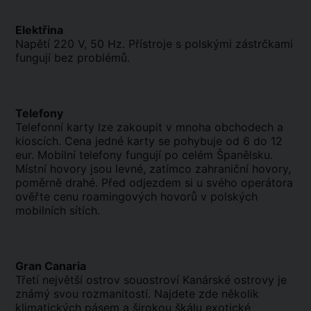
Elektřina
Napětí 220 V, 50 Hz. Přístroje s polskými zástrčkami
fungují bez problémů.
Telefony
Telefonní karty lze zakoupit v mnoha obchodech a
kioscích. Cena jedné karty se pohybuje od 6 do 12
eur. Mobilní telefony fungují po celém Španělsku.
Místní hovory jsou levné, zatímco zahraniční hovory,
poměrně drahé. Před odjezdem si u svého operátora
ověřte cenu roamingových hovorů v polských
mobilních sítích.
Gran Canaria
Třetí největší ostrov souostroví Kanárské ostrovy je
známý svou rozmanitostí. Najdete zde několik
klimatických pásem a širokou škálu exotické