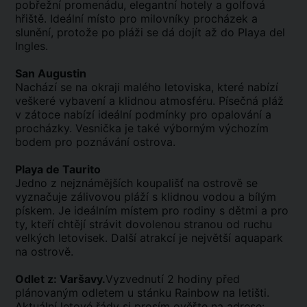
pobřežní promenádu, elegantní hotely a golfová
hřiště. Ideální místo pro milovníky procházek a
slunění, protože po pláži se dá dojít až do Playa del
Ingles.
San Augustin
Nachází se na okraji malého letoviska, které nabízí
veškeré vybavení a klidnou atmosféru. Písečná pláž
v zátoce nabízí ideální podmínky pro opalování a
procházky. Vesnička je také výborným výchozím
bodem pro poznávání ostrova.
Playa de Taurito
Jedno z nejznámějších koupališť na ostrově se
vyznačuje zálivovou pláží s klidnou vodou a bílým
pískem. Je ideálním místem pro rodiny s dětmi a pro
ty, kteří chtějí strávit dovolenou stranou od ruchu
velkých letovisek. Další atrakcí je největší aquapark
na ostrově.
Odlet z: Varšavy.
Vyzvednutí 2 hodiny před
plánovaným odletem u stánku Rainbow na letišti.
Aktuální letové řády si prosím ověřte na adrese: