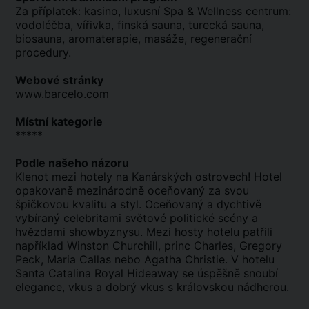
Za příplatek: kasino, luxusní Spa & Wellness centrum:
vodoléčba, vířivka, finská sauna, turecká sauna,
biosauna, aromaterapie, masáže, regenerační
procedury.
Webové stránky
www.barcelo.com
Místní kategorie
*****
Podle našeho názoru
Klenot mezi hotely na Kanárských ostrovech! Hotel
opakovaně mezinárodně oceňovaný za svou
špičkovou kvalitu a styl. Oceňovaný a dychtivě
vybíraný celebritami světové politické scény a
hvězdami showbyznysu. Mezi hosty hotelu patřili
například Winston Churchill, princ Charles, Gregory
Peck, Maria Callas nebo Agatha Christie. V hotelu
Santa Catalina Royal Hideaway se úspěšně snoubí
elegance, vkus a dobrý vkus s královskou nádherou.