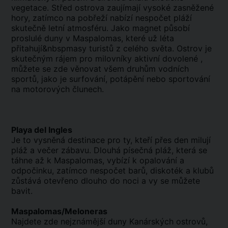
vegetace. Střed ostrova zaujímají vysoké zasněžené
hory, zatímco na pobřeží nabízí nespočet pláží
skutečně letní atmosféru. Jako magnet působí
proslulé duny v Maspalomas, které už léta
přitahují&nbspmasy turistů z celého světa. Ostrov je
skutečným rájem pro milovníky aktivní dovolené ,
můžete se zde věnovat všem druhům vodních
sportů, jako je surfování, potápění nebo sportování
na motorových člunech.
Playa del Ingles
Je to vysněná destinace pro ty, kteří přes den milují
pláž a večer zábavu. Dlouhá písečná pláž, která se
táhne až k Maspalomas, vybízí k opalování a
odpočinku, zatímco nespočet barů, diskoték a klubů
zůstává otevřeno dlouho do noci a vy se můžete
bavit.
Maspalomas/Meloneras
Najdete zde nejznámější duny Kanárských ostrovů,