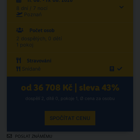
11. 08. - 19. 08. 2026
8 dní / 7 nocí
Poznań
Počet osob
2 dospělých, 0 dětí
1 pokoj
Stravování
Snídaně
od 36 708 Kč | sleva 43%
dospělí 2, dítě 0, pokoje 1, Ø cena za osobu
SPOČÍTAT CENU
POSLAT ZNÁMÉMU