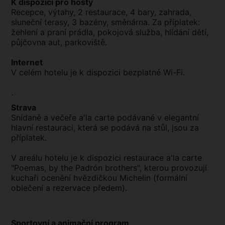
K dispozici pro hosty
Recepce, výtahy, 2 restaurace, 4 bary, zahrada,
sluneční terasy, 3 bazény, směnárna. Za příplatek:
žehlení a praní prádla, pokojová služba, hlídání dětí,
půjčovna aut, parkoviště.
Internet
V celém hotelu je k dispozici bezplatné Wi-Fi.
.
Strava
Snídaně a večeře a'la carte podávané v elegantní
hlavní restauraci, která se podává na stůl, jsou za
příplatek.
V areálu hotelu je k dispozici restaurace a'la carte
"Poemas, by the Padrón brothers", kterou provozují
kuchaři ocenění hvězdičkou Michelin (formální
oblečení a rezervace předem).
Sportovní a animační program