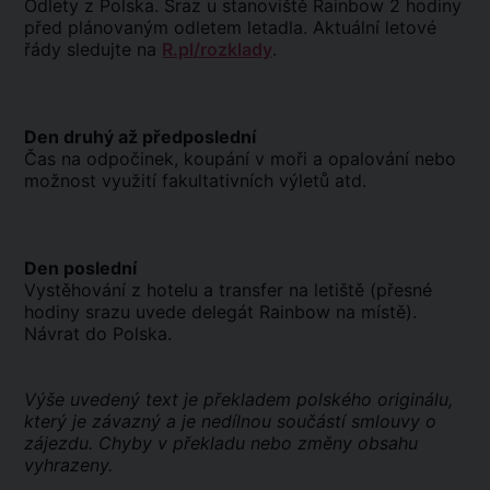
Odlety z Polska. Sraz u stanoviště Rainbow 2 hodiny
před plánovaným odletem letadla. Aktuální letové
řády sledujte na
R.pl/rozklady
.
Den druhý až předposlední
Čas na odpočinek, koupání v moři a opalování nebo
možnost využití fakultativních výletů atd.
Den poslední
Vystěhování z hotelu a transfer na letiště (přesné
hodiny srazu uvede delegát Rainbow na místě).
Návrat do Polska.
Výše uvedený text je překladem polského originálu,
který je závazný a je nedílnou součástí smlouvy o
zájezdu. Chyby v překladu nebo změny obsahu
vyhrazeny.