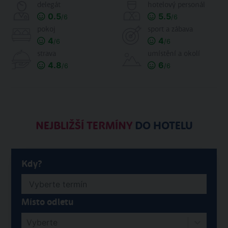
delegát
hotelový personál
0.5
5.5
/6
/6
pokoj
sport a zábava
4
4
/6
/6
strava
umístění a okolí
4.8
6
/6
/6
NEJBLIŽŠÍ TERMÍNY
DO HOTELU
Kdy?
Místo odletu
Vyberte