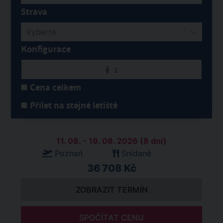
Strava
Vyberte
Konfigurace
2
Cena celkem
Přílet na stejné letiště
11. 08. - 19. 08. 2026 (8 dní)
Poznań
Snídaně
36 708 Kč
ZOBRAZIT TERMÍN
SPOČÍTAT CENU