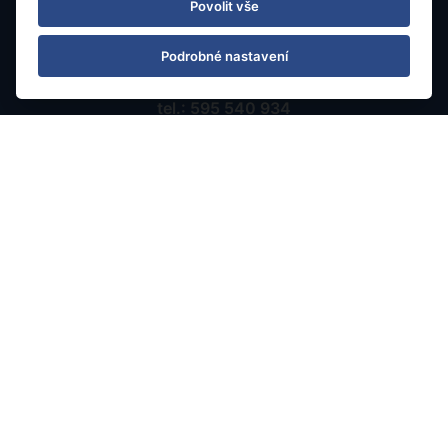
Povolit vše
Podrobné nastavení
Kontaktujte nás
tel.: 595 540 934
e-mail: info@rainbowtours.cz
Pobočka Ostrava
Nádražní 142/20
702 00 Ostrava, Moravská Ostrava