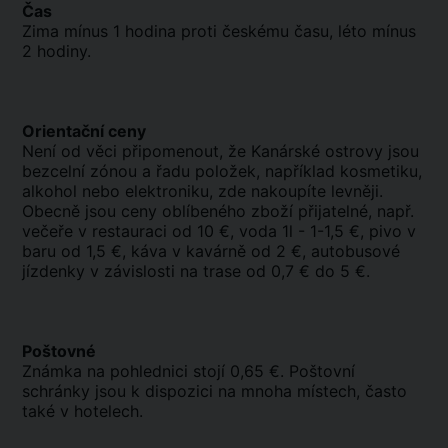
Čas
Zima mínus 1 hodina proti českému času, léto mínus
2 hodiny.
Orientační ceny
Není od věci připomenout, že Kanárské ostrovy jsou
bezcelní zónou a řadu položek, například kosmetiku,
alkohol nebo elektroniku, zde nakoupíte levněji.
Obecně jsou ceny oblíbeného zboží přijatelné, např.
večeře v restauraci od 10 €, voda 1l - 1-1,5 €, pivo v
baru od 1,5 €, káva v kavárně od 2 €, autobusové
jízdenky v závislosti na trase od 0,7 € do 5 €.
Poštovné
Známka na pohlednici stojí 0,65 €. Poštovní
schránky jsou k dispozici na mnoha místech, často
také v hotelech.