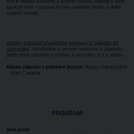
která nejsou uvedena v popisu hotelů, nápoje k jídlu
(pokud není v popisu hotelu uvedeno jinak) a další
osobní výdaje.
Hotely vyžadují předložení smlouvy o zájezdu při
ubytování
. Vytiskněte si prosím smlouvu o zájezdu
ještě před odletem z Polska a vezměte si ji s sebou.
Název zájezdu v polském jazyce:
Wyspy Kanaryjskie
- Gran Canaria
PROGRAM
Den první