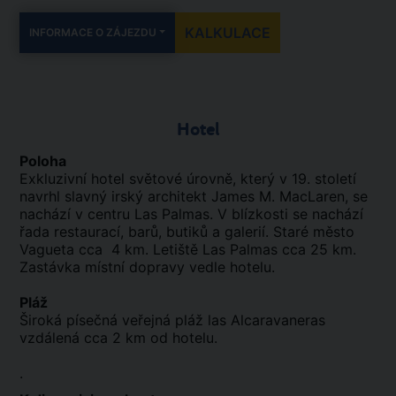
KALKULACE
INFORMACE O ZÁJEZDU
Hotel
Poloha
Exkluzivní hotel světové úrovně, který v 19. století
navrhl slavný irský architekt James M. MacLaren, se
nachází v centru Las Palmas. V blízkosti se nachází
řada restaurací, barů, butiků a galerií. Staré město
Vagueta cca 4 km. Letiště Las Palmas cca 25 km.
Zastávka místní dopravy vedle hotelu.
Pláž
Široká písečná veřejná pláž las Alcaravaneras
vzdálená cca 2 km od hotelu.
.