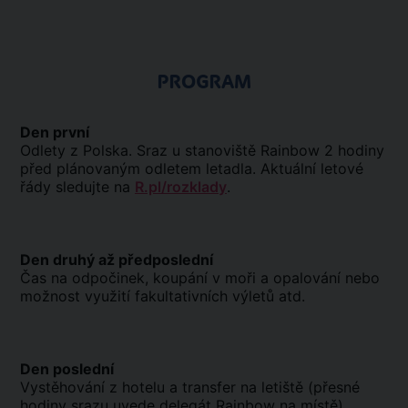
PROGRAM
Den první
Odlety z Polska. Sraz u stanoviště Rainbow 2 hodiny
před plánovaným odletem letadla. Aktuální letové
řády sledujte na
R.pl/rozklady
.
Den druhý až předposlední
Čas na odpočinek, koupání v moři a opalování nebo
možnost využití fakultativních výletů atd.
Den poslední
Vystěhování z hotelu a transfer na letiště (přesné
hodiny srazu uvede delegát Rainbow na místě).