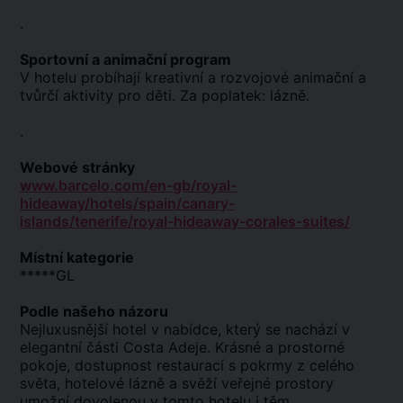
.
Sportovní a animační program
V hotelu probíhají kreativní a rozvojové animační a
tvůrčí aktivity pro děti. Za poplatek: lázně.
.
Webové stránky
www.barcelo.com/en-gb/royal-
hideaway/hotels/spain/canary-
islands/tenerife/royal-hideaway-corales-suites/
Místní kategorie
*****GL
Podle našeho názoru
Nejluxusnější hotel v nabídce, který se nachází v
elegantní části Costa Adeje. Krásné a prostorné
pokoje, dostupnost restaurací s pokrmy z celého
světa, hotelové lázně a svěží veřejné prostory
umožní dovolenou v tomto hotelu i těm