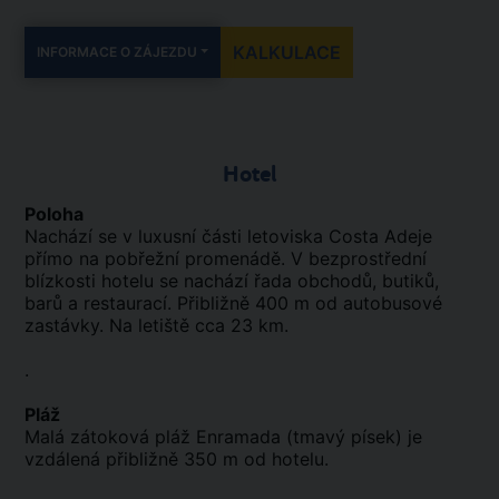
KALKULACE
INFORMACE O ZÁJEZDU
Hotel
Poloha
Nachází se v luxusní části letoviska Costa Adeje
přímo na pobřežní promenádě. V bezprostřední
blízkosti hotelu se nachází řada obchodů, butiků,
barů a restaurací. Přibližně 400 m od autobusové
zastávky. Na letiště cca 23 km.
.
Pláž
Malá zátoková pláž Enramada (tmavý písek) je
vzdálená přibližně 350 m od hotelu.