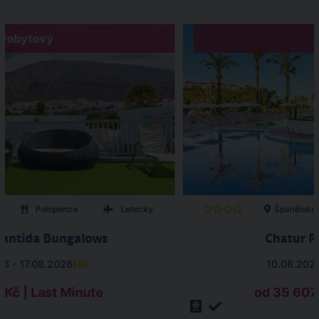
Pobytový
Polopenze
Letecky
Španělsko
lantida Bungalows
Chatur Pl
26 - 17.08.2026
(
8
)
10.08.202
 Kč | Last Minute
od 35 607 