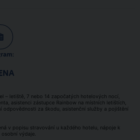
gram:
ENA
tel – letiště, 7 nebo 14 započatých hotelových nocí,
ta, asistenci zástupce Rainbow na místních letištích,
ní odpovědnosti za škodu, asistenční služby a pojištění
edená v popisu stravování u každého hotelu, nápoje k
í osobní výdaje.