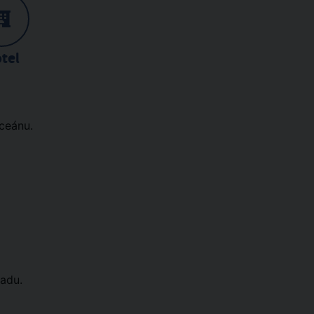
tel
oceánu.
sadu.