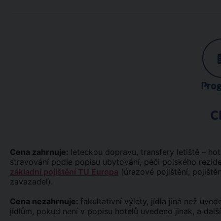
Pro
C
Cena zahrnuje:
leteckou dopravu, transfery letiště – ho
stravování podle popisu ubytování, péči polského reziden
základní pojištění TU Europa
(úrazové pojištění, pojiště
zavazadel).
Cena nezahrnuje:
fakultativní výlety, jídla jiná než uv
jídlům, pokud není v popisu hotelů uvedeno jinak, a dalš