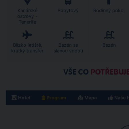
Kanárské
Pobytový
Rodinný pokoj
ostrovy -
Tenerife
Blízko letiště,
Bazén se
Bazén
krátký transfer
slanou vodou
VŠE CO
POTŘEBUJE
Hotel
Program
Mapa
Naše 