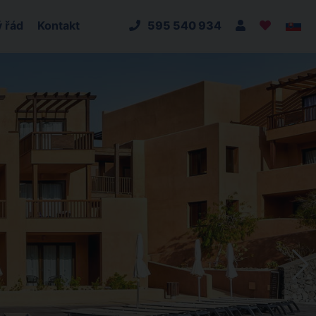
 řád
Kontakt
595 540 934