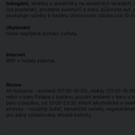
tobogánů
, lehátka a slunečníky na slunečních terasách,
(za poplatek), prodejna suvenýrů a tisku, půjčovna aut, 
poskytuje ručníky k bazénu (hotovostní záloha cca 10 Eur
Ubytování
Hotel nepřijímá domácí zvířata.
.
Internet
WiFi v hotelu zdarma.
.
Strava
All Inclusive - snídaně (07:30-10:30), obědy (13:00-15:3
nebo v baru Palapa u bazénu, pozdní snídaně v baru u b
baru u bazénu, od 10:00-23:30 místní alkoholické a nea
stravou - rozsáhlý bufet, tematické večeře, vegetariáns
pro pány vyžadovány dlouhé kalhoty.
.