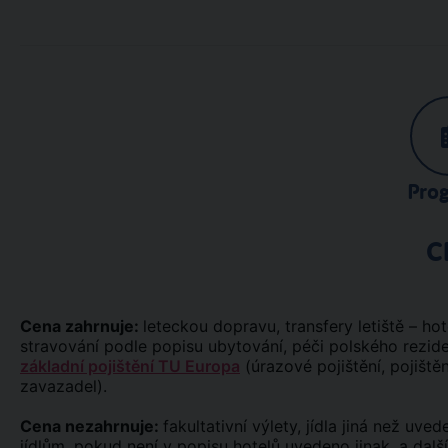
Pro
C
Cena zahrnuje:
leteckou dopravu, transfery letiště – ho
stravování podle popisu ubytování, péči polského reziden
základní pojištění TU Europa
(úrazové pojištění, pojiště
zavazadel).
Cena nezahrnuje:
fakultativní výlety, jídla jiná než uv
jídlům, pokud není v popisu hotelů uvedeno jinak, a dalš