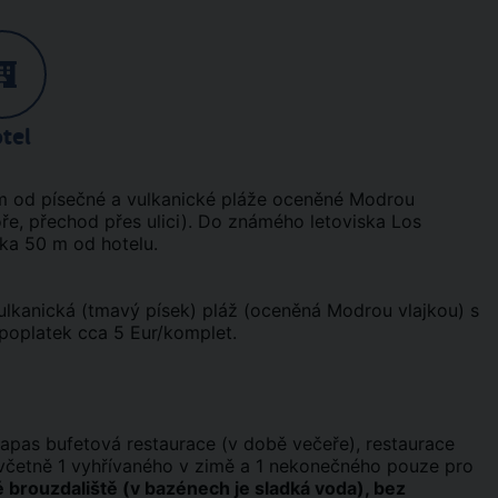
tel
 m od písečné a vulkanické pláže oceněné Modrou
ře, přechod přes ulici). Do známého letoviska Los
ka 50 m od hotelu.
vulkanická (tmavý písek) pláž (oceněná Modrou vlajkou) s
poplatek cca 5 Eur/komplet.
tapas bufetová restaurace (v době večeře), restaurace
 (včetně 1 vyhřívaného v zimě a 1 nekonečného pouze pro
é brouzdaliště (v bazénech je sladká voda), bez