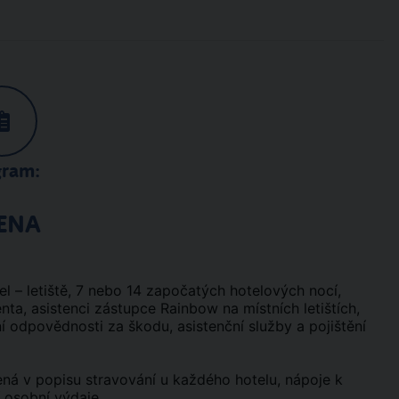
gram:
ENA
tel – letiště, 7 nebo 14 započatých hotelových nocí,
ta, asistenci zástupce Rainbow na místních letištích,
ní odpovědnosti za škodu, asistenční služby a pojištění
edená v popisu stravování u každého hotelu, nápoje k
í osobní výdaje.