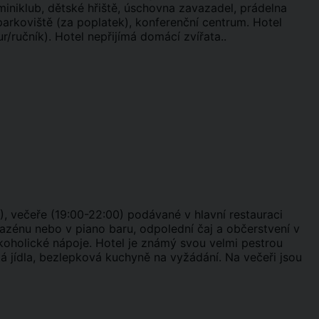
 miniklub, dětské hřiště, úschovna zavazadel, prádelna
parkoviště (za poplatek), konferenční centrum. Hotel
/ručník). Hotel nepřijímá domácí zvířata..
0), večeře (19:00-22:00) podávané v hlavní restauraci
azénu nebo v piano baru, odpolední čaj a občerstvení v
lkoholické nápoje. Hotel je známý svou velmi pestrou
ká jídla, bezlepková kuchyně na vyžádání. Na večeři jsou