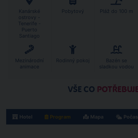
Kanárské
Pobytový
Pláž do 100 m
ostrovy -
Tenerife -
Puerto
Santiago
Mezinárodní
Rodinný pokoj
Bazén se
animace
sladkou vodou
VŠE CO
POTŘEBUJE
Hotel
Program
Mapa
Počas