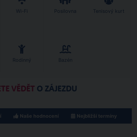
Wi-Fi
Posilovna
Tenisový kurt
Rodinný
Bazén
TE VĚDĚT
O ZÁJEZDU
í
Naše hodnocení
Nejbližší termíny