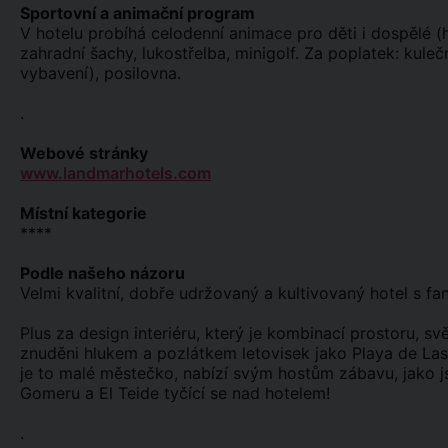
Sportovní a animační program
V hotelu probíhá celodenní animace pro děti i dospělé (
zahradní šachy, lukostřelba, minigolf. Za poplatek: kule
vybavení), posilovna.
.
Webové stránky
www.landmarhotels.com
Místní kategorie
****
Podle našeho názoru
Velmi kvalitní, dobře udržovaný a kultivovaný hotel s fa
Plus za design interiéru, který je kombinací prostoru, s
znuděni hlukem a pozlátkem letovisek jako Playa de Las
je to malé městečko, nabízí svým hostům zábavu, jako j
Gomeru a El Teide tyčící se nad hotelem!
.