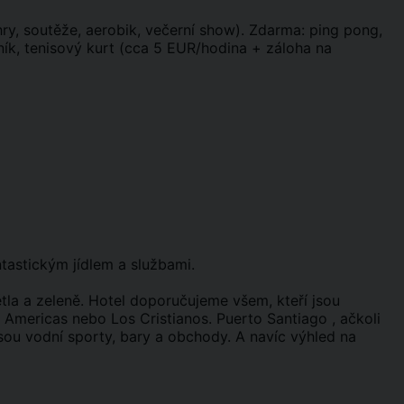
hry, soutěže, aerobik, večerní show). Zdarma: ping pong,
čník, tenisový kurt (cca 5 EUR/hodina + záloha na
ntastickým jídlem a službami.
větla a zeleně. Hotel doporučujeme všem, kteří jsou
 Americas nebo Los Cristianos. Puerto Santiago , ačkoli
sou vodní sporty, bary a obchody. A navíc výhled na