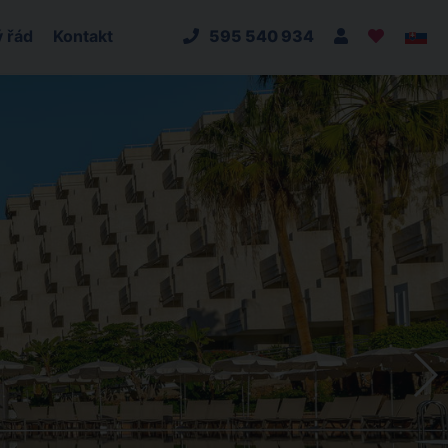
 řád
Kontakt
595 540 934