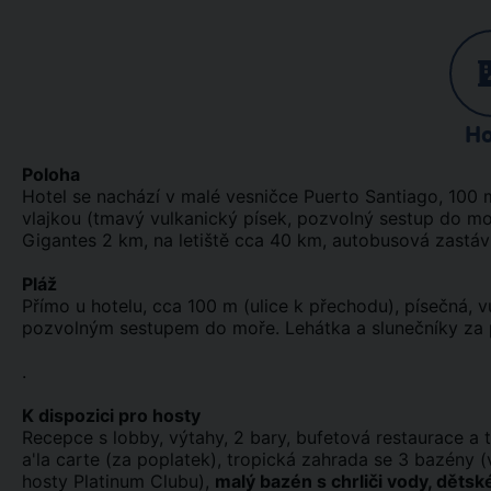
Ho
Poloha
Hotel se nachází v malé vesničce Puerto Santiago, 100
vlajkou (tmavý vulkanický písek, pozvolný sestup do mo
Gigantes 2 km, na letiště cca 40 km, autobusová zastáv
Pláž
Přímo u hotelu, cca 100 m (ulice k přechodu), písečná, 
pozvolným sestupem do moře. Lehátka a slunečníky za 
.
K dispozici pro hosty
Recepce s lobby, výtahy, 2 bary, bufetová restaurace a 
a'la carte (za poplatek), tropická zahrada se 3 bazény
hosty Platinum Clubu),
malý bazén s chrliči vody, dětsk