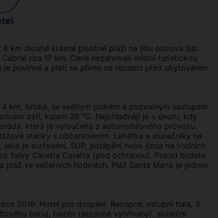
tel
8 km dlouhé krásné písečné pláži na jihu ostrova Sal.
 Cabral cca 17 km. Cena nezahrnuje místní turistickou
je povinná a platí se přímo na recepci před ubytováním
ž 4 km, široká, se světlým pískem a pozvolným sestupem
oncem září, kolem 26 °C. Nejchladněji je v únoru, kdy
menáda, která je vyloučena z automobilového provozu.
lážové stánky s občerstvením. Lehátka a slunečníky na
 jako je surfování, SUP, potápění nebo jízda na vodních
 pro želvy Caretta Caretta (pod ochranou). Pokud budete
 na pláž ve večerních hodinách. Pláž Santa Maria je jedním
oce 2019. Hotel pro dospělé. Recepce, vstupní hala, 3
ážového baru), bazén (sezónně vyhřívaný), sluneční