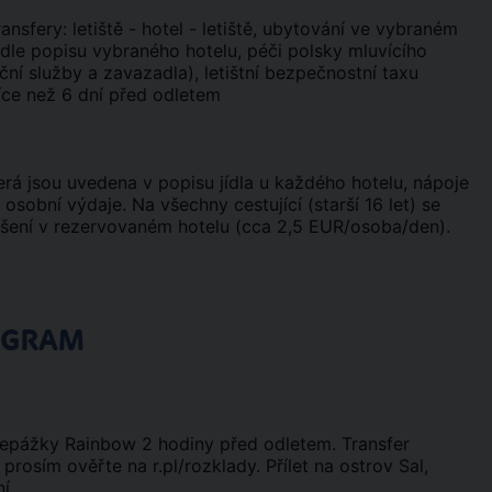
ransfery: letiště - hotel - letiště, ubytování ve vybraném
 dle popisu vybraného hotelu, péči polsky mluvícího
ční služby a zavazadla), letištní bezpečnostní taxu
více než 6 dní před odletem
, která jsou uvedena v popisu jídla u každého hotelu, nápoje
 osobní výdaje. Na všechny cestující (starší 16 let) se
ihlášení v rezervovaném hotelu (cca 2,5 EUR/osoba/den).
OGRAM
přepážky Rainbow 2 hodiny před odletem. Transfer
prosím ověřte na r.pl/rozklady. Přílet na ostrov Sal,
í.