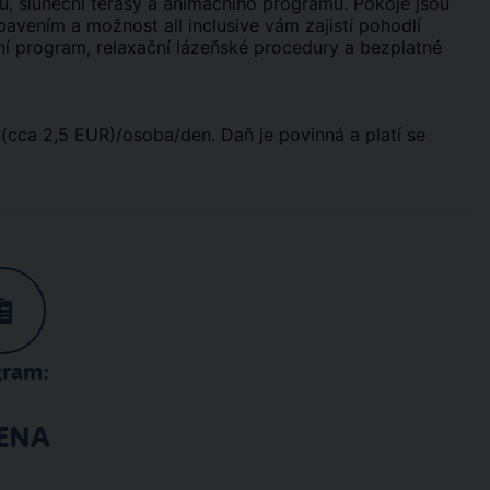
u, sluneční terasy a animačního programu. Pokoje jsou
vením a možnost all inclusive vám zajistí pohodlí
í program, relaxační lázeňské procedury a bezplatné
(cca 2,5 EUR)/osoba/den. Daň je povinná a platí se
gram:
ENA