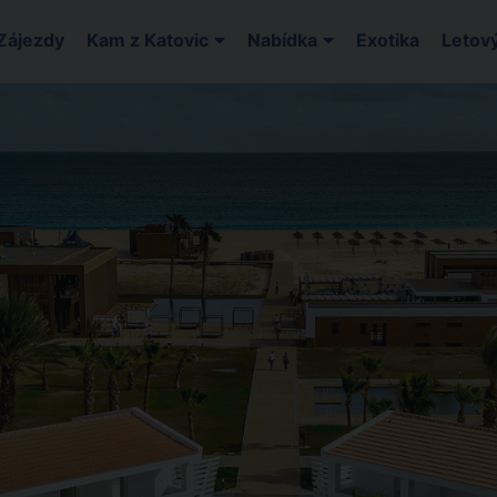
Zájezdy
Kam z Katovic
Nabídka
Exotika
Letový