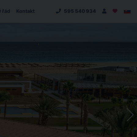
 řád
Kontakt
595 540 934