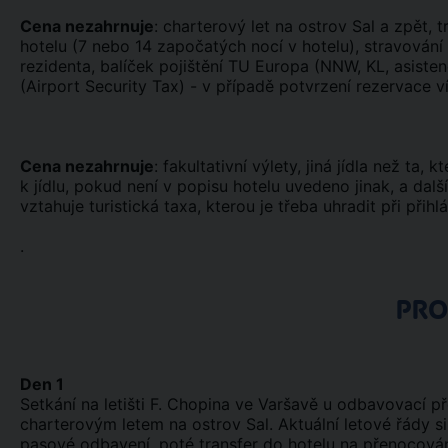
Cena nezahrnuje
: charterový let na ostrov Sal a zpět, t
hotelu (7 nebo 14 započatých nocí v hotelu), stravování
rezidenta, balíček pojištění TU Europa (NNW, KL, asisten
(Airport Security Tax) - v případě potvrzení rezervace 
Cena nezahrnuje
: fakultativní výlety, jiná jídla než ta
k jídlu, pokud není v popisu hotelu uvedeno jinak, a další
vztahuje turistická taxa, kterou je třeba uhradit při př
.
PR
Den 1
Setkání na letišti F. Chopina ve Varšavě u odbavovací 
charterovým letem na ostrov Sal. Aktuální letové řády si 
pasové odbavení, poté transfer do hotelu na přenocován