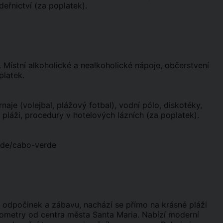
deřnictví (za poplatek).
i. Místní alkoholické a nealkoholické nápoje, občerstvení
platek.
naje (volejbal, plážový fotbal), vodní pólo, diskotéky,
 pláži, procedury v hotelových lázních (za poplatek).
rde/cabo-verde
 odpočinek a zábavu, nachází se přímo na krásné pláži
lometry od centra města Santa Maria. Nabízí moderní