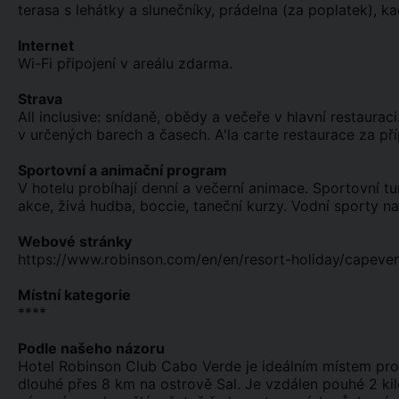
terasa s lehátky a slunečníky, prádelna (za poplatek), ka
Internet
Wi-Fi připojení v areálu zdarma.
Strava
All inclusive: snídaně, obědy a večeře v hlavní restaurac
v určených barech a časech. A'la carte restaurace za pří
Sportovní a animační program
V hotelu probíhají denní a večerní animace. Sportovní tur
akce, živá hudba, boccie, taneční kurzy. Vodní sporty na
Webové stránky
https://www.robinson.com/en/en/resort-holiday/capeve
Místní kategorie
****
Podle našeho názoru
Hotel Robinson Club Cabo Verde je ideálním místem pro
dlouhé přes 8 km na ostrově Sal. Je vzdálen pouhé 2 ki