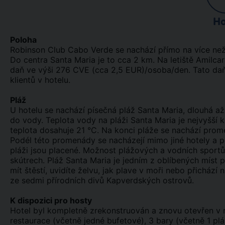
Ho
Poloha
Robinson Club Cabo Verde se nachází přímo na více než 
Do centra Santa Maria je to cca 2 km. Na letiště Amilcar
daň ve výši 276 CVE (cca 2,5 EUR)/osoba/den. Tato daň 
klientů v hotelu.
Pláž
U hotelu se nachází písečná pláž Santa Maria, dlouhá a
do vody. Teplota vody na pláži Santa Maria je nejvyšší k
teplota dosahuje 21 °C. Na konci pláže se nachází pro
Podél této promenády se nacházejí mimo jiné hotely a p
pláži jsou placené. Možnost plážových a vodních sportů,
skútrech. Pláž Santa Maria je jedním z oblíbených míst
mít štěstí, uvidíte želvu, jak plave v moři nebo přichází
ze sedmi přírodních divů Kapverdských ostrovů.
K dispozici pro hosty
Hotel byl kompletně zrekonstruován a znovu otevřen v r
restaurace (včetně jedné bufetové), 3 bary (včetně 1 pl