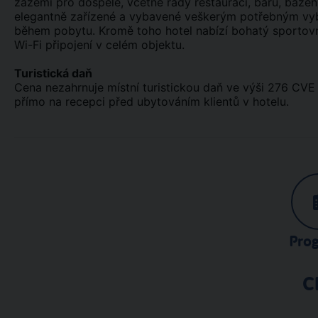
zázemí pro dospělé, včetně řady restaurací, barů, bazén
elegantně zařízené a vybavené veškerým potřebným vyba
během pobytu. Kromě toho hotel nabízí bohatý sportovn
Wi-Fi připojení v celém objektu.
Turistická daň
Cena nezahrnuje místní turistickou daň ve výši 276 CVE 
přímo na recepci před ubytováním klientů v hotelu.
Pro
C