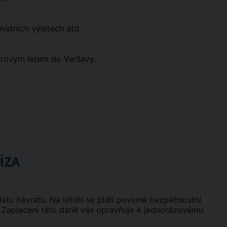
ístních výletech atd.
terovým letem do Varšavy.
ÍZA
tu návratu. Na letišti se platí povinná bezpečnostní
a. Zaplacení této daně vás opravňuje k jednorázovému