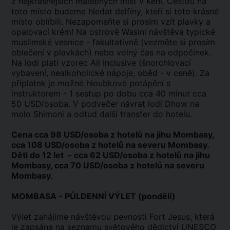
z nejkrásnějších malebných míst v Keni. Cestou na
toto místo budeme hledat delfíny, kteří si toto krásné
místo oblíbili. Nezapomeňte si prosím vzít plavky a
opalovací krém! Na ostrově Wasini návštěva typické
muslimské vesnice - fakultativně (vezměte si prosím
oblečení v plavkách) nebo volný čas na odpočinek.
Na lodi platí vzorec All Inclusive (šnorchlovací
vybavení, nealkoholické nápoje, oběd - v ceně). Za
příplatek je možné hloubkové potápění s
instruktorem - 1 sestup po dobu cca 40 minut cca
50 USD/osoba. V podvečer návrat lodí Dhow na
molo Shimoni a odtud další transfer do hotelu.
Cena cca 98 USD/osoba z hotelů na jihu Mombasy,
cca 108 USD/osoba z hotelů na severu Mombasy.
Děti do 12 let - cca 62 USD/osoba z hotelů na jihu
Mombasy, cca 70 USD/osoba z hotelů na severu
Mombasy.
MOMBASA - PŮLDENNÍ VÝLET (pondělí)
Výlet zahájíme návštěvou pevnosti Fort Jesus, která
je zapsána na seznamu světového dědictví UNESCO