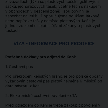
zavazadlech (týká se plastových tašek, igelitových
sáčků, jednorázových tašek, včetně těch s nákupem
v obchodech v bezcelní zóně), jsou povinni je
zanechat na letišti. Doporučujeme používat látkové
nebo papírové tašky namísto plastových. Keňa je
jednou ze zemí s nejpřísnějšími zákony o plastových
taškách.
VÍZA - INFORMACE PRO PRODEJCE
Potřebné doklady pro odjezd do Keni:
1. Cestovní pas
Pro překročení keňských hranic je pro polské občany
vyžadován cestovní pas platný nejméně 6 měsíců od
data návratu z Keni.
2. Elektronické cestovní povolení - eTA
Před odjezdem do Keni je třeba zakoupit povolení v