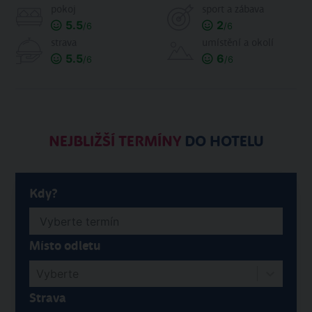
pokoj
sport a zábava
5.5
2
/6
/6
strava
umístění a okolí
5.5
6
/6
/6
NEJBLIŽŠÍ TERMÍNY
DO HOTELU
Kdy?
Místo odletu
Vyberte
Strava