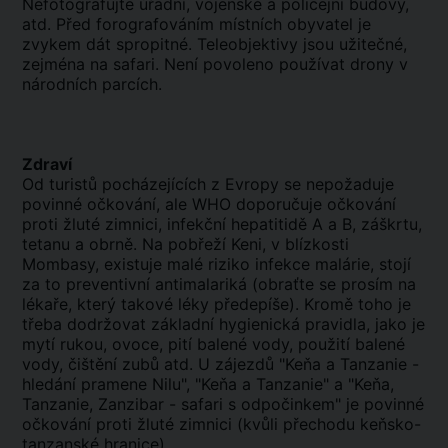
Nefotografujte úřadní, vojenské a policejní budovy,
atd. Před forografováním místních obyvatel je
zvykem dát spropitné. Teleobjektivy jsou užitečné,
zejména na safari. Není povoleno používat drony v
národních parcích.
Zdraví
Od turistů pocházejících z Evropy se nepožaduje
povinné očkování, ale WHO doporučuje očkování
proti žluté zimnici, infekční hepatitidě A a B, záškrtu,
tetanu a obrně. Na pobřeží Keni, v blízkosti
Mombasy, existuje malé riziko infekce malárie, stojí
za to preventivní antimalariká (obraťte se prosím na
lékaře, který takové léky předepíše). Kromě toho je
třeba dodržovat základní hygienická pravidla, jako je
mytí rukou, ovoce, pití balené vody, použití balené
vody, čištění zubů atd. U zájezdů "Keňa a Tanzanie -
hledání pramene Nilu", "Keňa a Tanzanie" a "Keňa,
Tanzanie, Zanzibar - safari s odpočinkem" je povinné
očkování proti žluté zimnici (kvůli přechodu keňsko-
tanzanské hranice).