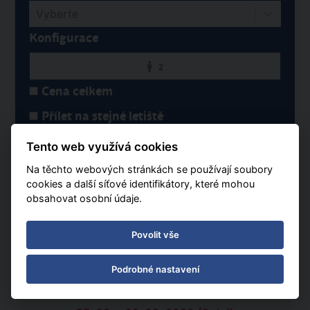
Vyberte
Konfigurace
2
Cena celkem
Přílet na stejné letiště
Tento web využívá cookies
18. 08. - 26. 08. 2026 (9 dní)
Na těchto webových stránkách se používají soubory
Varšava
Polopenze
cookies a další síťové identifikátory, které mohou
obsahovat osobní údaje.
55 240 Kč
ZOBRAZIT TERMÍN
Povolit vše
Podrobné nastavení
SPOČÍTAT CENU