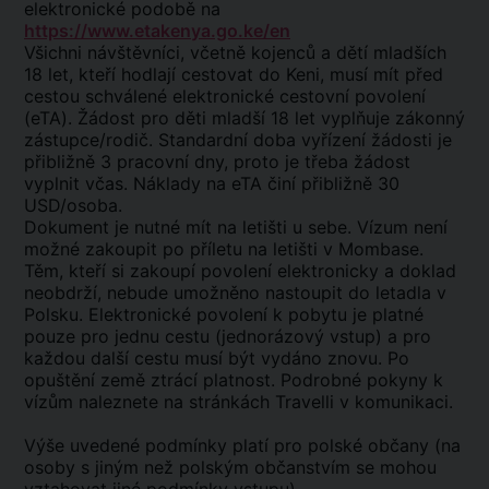
elektronické podobě na
https://www.etakenya.go.ke/en
Všichni návštěvníci, včetně kojenců a dětí mladších
18 let, kteří hodlají cestovat do Keni, musí mít před
cestou schválené elektronické cestovní povolení
(eTA). Žádost pro děti mladší 18 let vyplňuje zákonný
zástupce/rodič. Standardní doba vyřízení žádosti je
přibližně 3 pracovní dny, proto je třeba žádost
vyplnit včas. Náklady na eTA činí přibližně 30
USD/osoba.
Dokument je nutné mít na letišti u sebe. Vízum není
možné zakoupit po příletu na letišti v Mombase.
Těm, kteří si zakoupí povolení elektronicky a doklad
neobdrží, nebude umožněno nastoupit do letadla v
Polsku. Elektronické povolení k pobytu je platné
pouze pro jednu cestu (jednorázový vstup) a pro
každou další cestu musí být vydáno znovu. Po
opuštění země ztrácí platnost. Podrobné pokyny k
vízům naleznete na stránkách Travelli v komunikaci.
Výše uvedené podmínky platí pro polské občany (na
osoby s jiným než polským občanstvím se mohou