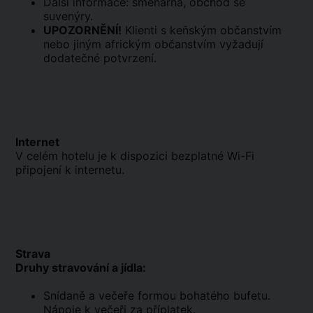
Další informace: směnárna, obchod se
suvenýry.
UPOZORNĚNÍ!
Klienti s keňským občanstvím
nebo jiným africkým občanstvím vyžadují
dodatečné potvrzení.
Internet
V celém hotelu je k dispozici bezplatné Wi-Fi
připojení k internetu.
Strava
Druhy stravování a jídla:
Snídaně a večeře formou bohatého bufetu.
Nápoje k večeři za příplatek.