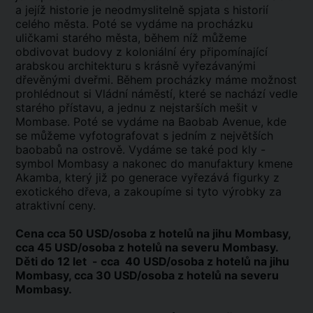
a jejíž historie je neodmyslitelně spjata s historií
celého města. Poté se vydáme na procházku
uličkami starého města, během níž můžeme
obdivovat budovy z koloniální éry připomínající
arabskou architekturu s krásně vyřezávanými
dřevěnými dveřmi. Během procházky máme možnost
prohlédnout si Vládní náměstí, které se nachází vedle
starého přístavu, a jednu z nejstarších mešit v
Mombase. Poté se vydáme na Baobab Avenue, kde
se můžeme vyfotografovat s jedním z největších
baobabů na ostrově. Vydáme se také pod kly -
symbol Mombasy a nakonec do manufaktury kmene
Akamba, který již po generace vyřezává figurky z
exotického dřeva, a zakoupíme si tyto výrobky za
atraktivní ceny.
Cena cca 50 USD/osoba z hotelů na jihu Mombasy,
cca 45 USD/osoba z hotelů na severu Mombasy.
Děti do 12 let - cca 40 USD/osoba z hotelů na jihu
Mombasy, cca 30 USD/osoba z hotelů na severu
Mombasy.