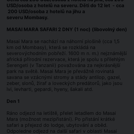
USD/osoba z hotelů na severu.
Děti do 12 let - cca
200 USD/osoba z hotelů na jihu a
severu Mombasy.
MASAI MARA SAFARI 2 DNY (1 noc) (libovolný den)
Masai Mara se nachází na náhorní plošině (cca 1,5
km od Mombasy), která se rozkládá na
severovýchodním pobřeží. 1600 m n. m.) nejznámější
africká přírodní rezervace, která je spolu s přilehlým
Serengeti (v Tanzanii) považována za nejkrásnější
park na světě. Masai Mara je převážně rovinatá
savana se vzácnými stromy a stády antilop, gazel,
zeber, slonů, žiraf a loveckých predátorů, jako jsou
lvi, levharti, gepardi, hyeny, šakali atd.
Den 1
Ráno odjezd na letiště, přelet letadlem do Masai
Mara (možnost mezipřistání). Po přistání krátké
safari a přejezd do lodge, ubytování a oběd.
Odpoledne odjezd na další safari v oblasti Masai