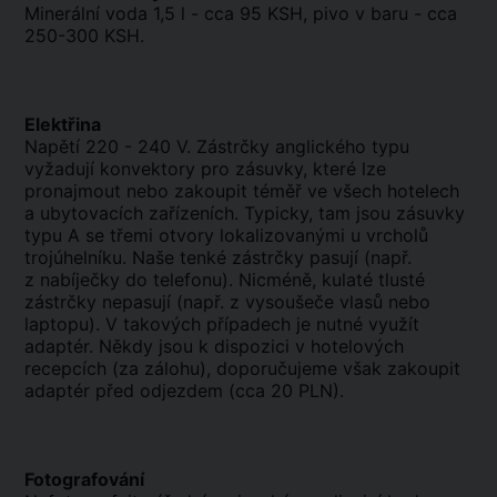
Minerální voda 1,5 l - cca 95 KSH, pivo v baru - cca
250-300 KSH.
Elektřina
Napětí 220 - 240 V. Zástrčky anglického typu
vyžadují konvektory pro zásuvky, které lze
pronajmout nebo zakoupit téměř ve všech hotelech
a ubytovacích zařízeních. Typicky, tam jsou zásuvky
typu A se třemi otvory lokalizovanými u vrcholů
trojúhelníku. Naše tenké zástrčky pasují (např.
z nabíječky do telefonu). Nicméně, kulaté tlusté
zástrčky nepasují (např. z vysoušeče vlasů nebo
laptopu). V takových případech je nutné využít
adaptér. Někdy jsou k dispozici v hotelových
recepcích (za zálohu), doporučujeme však zakoupit
adaptér před odjezdem (cca 20 PLN).
Fotografování