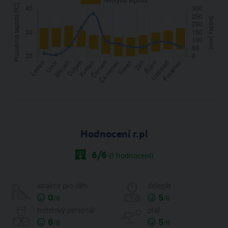
Hodnocení r.pl
6
/6
(
1
hodnocení)
atrakce pro děti
delegát
0
5
/6
/6
hotelový personál
pláž
6
5
/6
/6