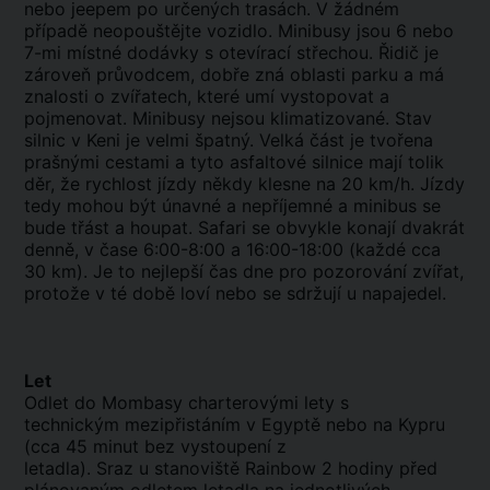
nebo jeepem po určených trasách. V žádném
případě neopouštějte vozidlo. Minibusy jsou 6 nebo
7-mi místné dodávky s otevírací střechou. Řidič je
zároveň průvodcem, dobře zná oblasti parku a má
znalosti o zvířatech, které umí vystopovat a
pojmenovat. Minibusy nejsou klimatizované. Stav
silnic v Keni je velmi špatný. Velká část je tvořena
prašnými cestami a tyto asfaltové silnice mají tolik
děr, že rychlost jízdy někdy klesne na 20 km/h. Jízdy
tedy mohou být únavné a nepříjemné a minibus se
bude třást a houpat. Safari se obvykle konají dvakrát
denně, v čase 6:00-8:00 a 16:00-18:00 (každé cca
30 km). Je to nejlepší čas dne pro pozorování zvířat,
protože v té době loví nebo se sdržují u napajedel.
Let
Odlet do Mombasy charterovými lety s
technickým mezipřistáním v Egyptě nebo na Kypru
(cca 45 minut bez vystoupení z
letadla). Sraz u stanoviště Rainbow 2 hodiny před