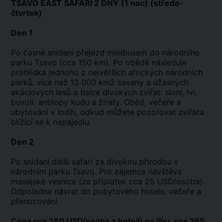
TSAVO EAST SAFARI 2 DNY (1 noc) (středa-
čtvrtek)
Den 1
Po časné snídani přejezd minibusem do národního
parku Tsavo (cca 150 km). Po obědě následuje
prohlídka jednoho z největších afrických národních
parků: více než 13 000 km2 savany a úžasných
akáciových lesů a tisíce divokých zvířat: sloni, lvi,
buvoli, antilopy kudu a žirafy. Oběd, večeře a
ubytování v lodži, odkud můžete pozorovat zvířata
blížící se k napajedlu.
Den 2
Po snídani další safari za divokou přírodou v
národním parku Tsavo. Pro zájemce návštěva
masajské vesnice (za příplatek cca 25 USD/osoba).
Odpoledne návrat do pobytového hotelu, večeře a
přenocování.
Cena cca 280 USD/osoba z hotelů na jihu, cca 265