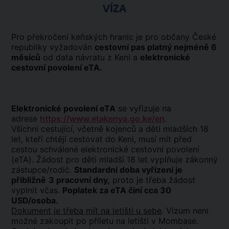
VÍZA
Pro překročení keňských hranic je pro občany České
republiky vyžadován
cestovní pas platný nejméně 6
měsíců
od data návratu z Keni a
elektronické
cestovní povolení eTA.
Elektronické povolení eTA
se vyřizuje na
adrese
https://www.etakenya.go.ke/en
.
Všichni cestující, včetně kojenců a dětí mladších 18
let, kteří chtějí cestovat do Keni, musí mít před
cestou schválené elektronické cestovní povolení
(eTA). Žádost pro děti mladší 18 let vyplňuje zákonný
zástupce/rodič.
Standardní doba vyřízení je
přibližně
3 pracovní dny,
proto je třeba žádost
vyplnit včas.
Poplatek za eTA činí cca 30
USD/osoba.
Dokument je třeba mít na letišti u sebe
. Vízum není
možné zakoupit po příletu na letišti v Mombase.