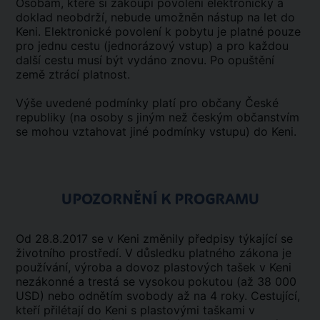
Osobám, které si zakoupí povolení elektronicky a
doklad neobdrží, nebude umožněn nástup na let do
Keni. Elektronické povolení k pobytu je platné pouze
pro jednu cestu (jednorázový vstup) a pro každou
další cestu musí být vydáno znovu. Po opuštění
země ztrácí platnost.
Výše uvedené podmínky platí pro občany České
republiky (na osoby s jiným než českým občanstvím
se mohou vztahovat jiné podmínky vstupu) do Keni.
UPOZORNĚNÍ K PROGRAMU
Od 28.8.2017 se v Keni změnily předpisy týkající se
životního prostředí. V důsledku platného zákona je
používání, výroba a dovoz plastových tašek v Keni
nezákonné a trestá se vysokou pokutou (až 38 000
USD) nebo odnětím svobody až na 4 roky. Cestující,
kteří přilétají do Keni s plastovými taškami v