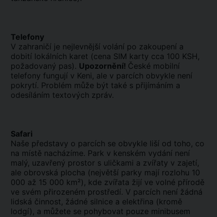
Telefony
V zahraničí je nejlevnější volání po zakoupení a
dobití lokálních karet (cena SIM karty cca 100 KSH,
požadovaný pas).
Upozornění!
České mobilní
telefony fungují v Keni, ale v parcích obvykle není
pokrytí. Problém může být také s přijímáním a
odesíláním textových zpráv.
Safari
Naše představy o parcích se obvykle liší od toho, co
na místě nacházíme. Park v kenském vydání není
malý, uzavřený prostor s uličkami a zvířaty v zajetí,
ale obrovská plocha (největší parky mají rozlohu 10
000 až 15 000 km²), kde zvířata žijí ve volné přírodě
ve svém přirozeném prostředí. V parcích není žádná
lidská činnost, žádné silnice a elektřina (kromě
lodgí), a můžete se pohybovat pouze minibusem