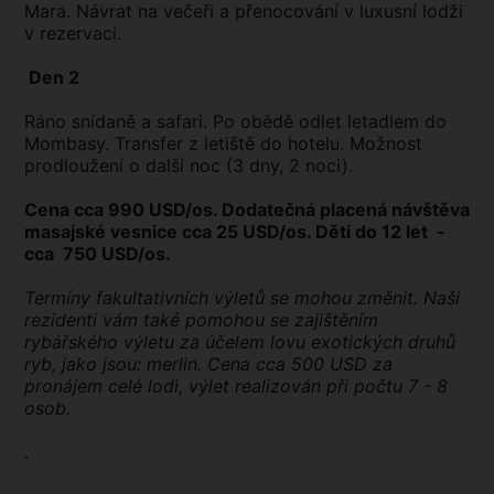
Mara. Návrat na večeři a přenocování v luxusní lodži
v rezervaci.
Den 2
Ráno snídaně a safari. Po obědě odlet letadlem do
Mombasy. Transfer z letiště do hotelu. Možnost
prodloužení o další noc (3 dny, 2 noci).
Cena cca 990 USD/os. Dodatečná placená návštěva
masajské vesnice cca 25 USD/os.
Děti do 12 let -
cca 750 USD/os.
Termíny fakultativních výletů se mohou změnit. Naši
rezidenti vám také pomohou se zajištěním
rybářského výletu za účelem lovu exotických druhů
ryb, jako jsou: merlin. Cena cca 500 USD za
pronájem celé lodi, výlet realizován při počtu 7 - 8
osob.
.