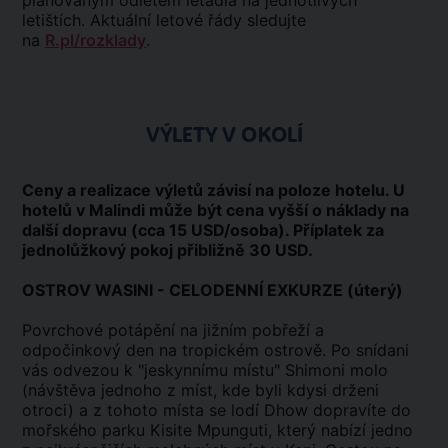
plánovaným odletem letadla na jednotlivých
letištích. Aktuální letové řády sledujte
na
R.pl/rozklady
.
VÝLETY V OKOLÍ
Ceny a realizace výletů závisí na poloze hotelu. U
hotelů v Malindi může být cena vyšší o náklady na
další dopravu (cca 15 USD/osoba). Příplatek za
jednolůžkový pokoj přibližně 30 USD.
OSTROV WASINI - CELODENNÍ EXKURZE (úterý)
Povrchové potápění na jižním pobřeží a
odpočinkový den na tropickém ostrově. Po snídani
vás odvezou k "jeskynnímu místu" Shimoni molo
(návštěva jednoho z míst, kde byli kdysi drženi
otroci) a z tohoto místa se lodí Dhow dopravíte do
mořského parku Kisite Mpunguti, který nabízí jedno