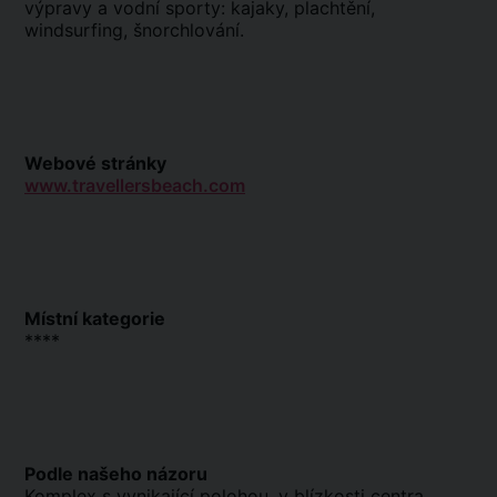
výpravy a vodní sporty: kajaky, plachtění,
windsurfing, šnorchlování.
Webové stránky
www.travellersbeach.com
Místní kategorie
****
Podle našeho názoru
Komplex s vynikající polohou, v blízkosti centra