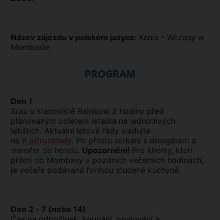
Název zájezdu v polském jazyce:
Kenia - Wczasy w
Mombasie
PROGRAM
Den 1
Sraz u stanoviště Rainbow 2 hodiny před
plánovaným odletem letadla na jednotlivých
letištích. Aktuální letové řády sledujte
na
R.pl/rozklady
. Po příletu setkání s delegátem a
transfer do hotelu.
Upozornění!
Pro klienty, kteří
přiletí do Mombasy v pozdních večerních hodinách,
je večeře podávaná formou studené kuchyně.
Den 2 - 7 (nebo 14)
Čas na odpočinek, koupání, opalování a