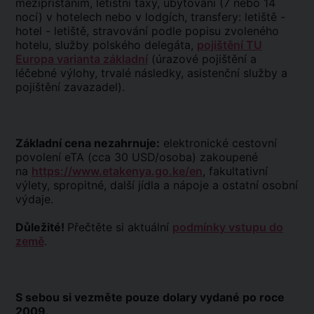
mezipřistáním, letištní taxy, ubytování (7 nebo 14
nocí) v hotelech nebo v lodgích, transfery: letiště -
hotel - letiště, stravování podle popisu zvoleného
hotelu, služby polského delegáta,
pojištění TU
Europa varianta základní
(úrazové pojištění a
léčebné výlohy, trvalé následky, asistenční služby a
pojištění zavazadel).
Základní cena nezahrnuje:
elektronické cestovní
povolení eTA (cca 30 USD/osoba) zakoupené
na
https://www.etakenya.go.ke/en
, fakultativní
výlety, spropitné, další jídla a nápoje a ostatní osobní
výdaje.
Důležité!
Přečtěte si aktuální
podmínky vstupu do
země
.
S sebou si vezměte pouze dolary vydané po roce
2009.