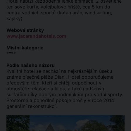
Hotel nabízí každodenní lehké animace, 2 osvětlené
tenisové kurty, volejbalové hřiště, cca 5 km do
centra vodních sportů (katamarán, windsurfing,
kajaky).
Webové stránky
www.jacarandahotels.com
Místní kategorie
****
Podle našeho názoru
Kvalitní hotel se nachází na nejkrásnějším úseku
známé písečné pláže Diani. Hotel doporučujeme
především těm, kteří si chtějí odpočinout v
atmosféře relaxace a klidu, a také nadšeným
surfařům díky dobrým podmínkám pro vodní sporty.
Prostorné a pohodlné pokoje prošly v roce 2014
generální rekonstrukcí.