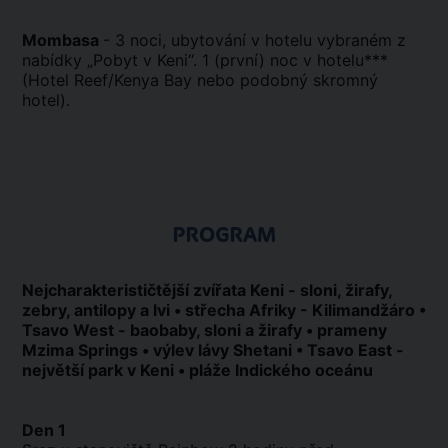
Mombasa
- 3 noci, ubytování v hotelu vybraném z
nabídky „Pobyt v Keni“. 1 (první) noc v hotelu***
(Hotel Reef/Kenya Bay nebo podobný skromný
hotel).
PROGRAM
Nejcharakterističtější zvířata Keni - sloni, žirafy,
zebry, antilopy a lvi • střecha Afriky - Kilimandžáro •
Tsavo West - baobaby, sloni a žirafy • prameny
Mzima Springs • výlev lávy Shetani • Tsavo East -
největší park v Keni • pláže Indického oceánu
Den 1