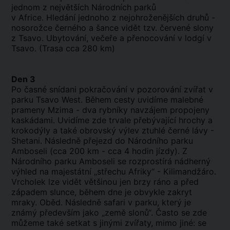
jednom z největších Národních parků
v Africe. Hledání jednoho z nejohroženějších druhů -
nosorožce černého a šance vidět tzv. červené slony
z Tsavo. Ubytování, večeře a přenocování v lodgí v
Tsavo. (Trasa cca 280 km)
Den 3
Po časné snídani pokračování v pozorování zvířat v
parku Tsavo West. Během cesty uvidíme malebné
prameny Mzima - dva rybníky navzájem propojeny
kaskádami. Uvidíme zde trvale přebývající hrochy a
krokodýly a také obrovský výlev ztuhlé černé lávy -
Shetani. Následně přejezd do Národního parku
Amboseli (cca 200 km - cca 4 hodin jízdy). Z
Národního parku Amboseli se rozprostírá nádherný
výhled na majestátní „střechu Afriky“ - Kilimandžáro.
Vrcholek lze vidět většinou jen brzy ráno a před
západem slunce, během dne je obvykle zakryt
mraky. Oběd. Následně safari v parku, který je
známý především jako „země slonů“. Často se zde
můžeme také setkat s jinými zvířaty, mimo jiné: se