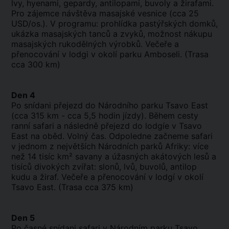
lvy, hyenami, gepardy, antilopami, buvoly a žirafami.
Pro zájemce návštěva masajské vesnice (cca 25
USD/os.). V programu: prohlídka pastýřských domků,
ukázka masajských tanců a zvyků, možnost nákupu
masajských rukodělných výrobků. Večeře a
přenocování v lodgi v okolí parku Amboseli. (Trasa
cca 300 km)
Den 4
Po snídani přejezd do Národního parku Tsavo East
(cca 315 km - cca 5,5 hodin jízdy). Během cesty
ranní safari a následně přejezd do lodgíe v Tsavo
East na oběd. Volný čas. Odpoledne začneme safari
v jednom z největších Národních parků Afriky: více
než 14 tisíc km² savany a úžasných akátových lesů a
tisíců divokých zvířat: slonů, lvů, buvolů, antilop
kudu a žiraf. Večeře a přenocování v lodgí v okolí
Tsavo East. (Trasa cca 375 km)
Den 5
Po časné snídani safari v Národním parku Tsavo