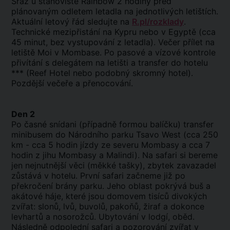
Sraz u stanoviště Rainbow 2 hodiny před
plánovaným odletem letadla na jednotlivých letištích.
Aktuální letový řád sledujte na
R.pl/rozklady
.
Technické mezipřistání na Kypru nebo v Egyptě (cca
45 minut, bez vystupování z letadla). Večer přílet na
letiště Moi v Mombase. Po pasové a vízové kontrole
přivítání s delegátem na letišti a transfer do hotelu
*** (Reef Hotel nebo podobný skromný hotel).
Pozdější večeře a přenocování.
Den 2
Po časné snídani (případně formou balíčku) transfer
minibusem do Národního parku Tsavo West (cca 250
km - cca 5 hodin jízdy ze severu Mombasy a cca 7
hodin z jihu Mombasy a Malindi). Na safari si bereme
jen nejnutnější věci (měkké tašky), zbytek zavazadel
zůstává v hotelu. První safari začneme již po
překročení brány parku. Jeho oblast pokrývá buš a
akátové háje, které jsou domovem tisíců divokých
zvířat: slonů, lvů, buvolů, pakoňů, žiraf a dokonce
levhartů a nosorožců. Ubytování v lodgí, oběd.
Následně odpolední safari a pozorování zvířat v