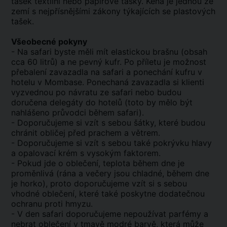
tašek textilní nebo papírové tašky. Keňa je jednou ze
zemí s nejpřísnějšími zákony týkajících se plastových
tašek.
Všeobecné pokyny
- Na safari byste měli mít elastickou brašnu (obsah
cca 60 litrů) a ne pevný kufr. Po příletu je možnost
přebalení zavazadla na safari a ponechání kufru v
hotelu v Mombase. Ponechaná zavazadla si klienti
vyzvednou po návratu ze safari nebo budou
doručena delegáty do hotelů (toto by mělo být
nahlášeno průvodci během safari).
- Doporučujeme si vzít s sebou šátky, které budou
chránit obličej před prachem a větrem.
- Doporučujeme si vzít s sebou také pokrývku hlavy
a opalovací krém s vysokým faktorem.
- Pokud jde o oblečení, teplota během dne je
proměnlivá (rána a večery jsou chladné, během dne
je horko), proto doporučujeme vzít si s sebou
vhodné oblečení, které také poskytne dodatečnou
ochranu proti hmyzu.
- V den safari doporučujeme nepoužívat parfémy a
nebrat oblečení v tmavě modré barvě, která může