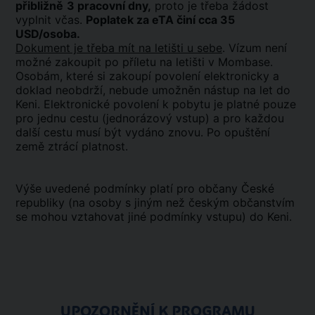
přibližně
3 pracovní dny,
proto je třeba žádost
vyplnit včas.
Poplatek za eTA činí cca 35
USD/osoba.
Dokument je třeba mít na letišti u sebe
. Vízum není
možné zakoupit po příletu na letišti v Mombase.
Osobám, které si zakoupí povolení elektronicky a
doklad neobdrží, nebude umožněn nástup na let do
Keni. Elektronické povolení k pobytu je platné pouze
pro jednu cestu (jednorázový vstup) a pro každou
další cestu musí být vydáno znovu. Po opuštění
země ztrácí platnost.
Výše uvedené podmínky platí pro občany České
republiky (na osoby s jiným než českým občanstvím
se mohou vztahovat jiné podmínky vstupu) do Keni.
UPOZORNĚNÍ K PROGRAMU