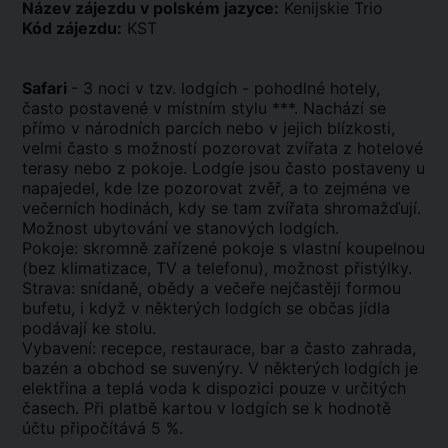
Název zájezdu v polském jazyce:
Kenijskie Trio
Kód zájezdu:
KST
Safari
- 3 noci v tzv. lodgích - pohodlné hotely,
často postavené v místním stylu ***. Nachází se
přímo v národních parcích nebo v jejich blízkosti,
velmi často s možností pozorovat zvířata z hotelové
terasy nebo z pokoje. Lodgíe jsou často postaveny u
napajedel, kde lze pozorovat zvěř, a to zejména ve
večerních hodinách, kdy se tam zvířata shromažďují.
Možnost ubytování ve stanových lodgích.
Pokoje: skromně zařízené pokoje s vlastní koupelnou
(bez klimatizace, TV a telefonu), možnost přistýlky.
Strava: snídaně, obědy a večeře nejčastěji formou
bufetu, i když v některých lodgích se občas jídla
podávají ke stolu.
Vybavení: recepce, restaurace, bar a často zahrada,
bazén a obchod se suvenýry. V některých lodgích je
elektřina a teplá voda k dispozici pouze v určitých
časech. Při platbě kartou v lodgích se k hodnotě
účtu připočítává 5 %.