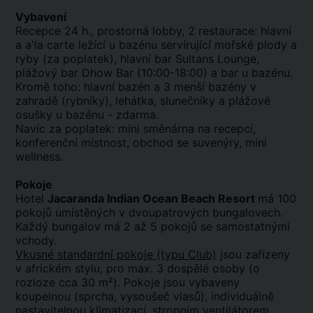
Vybavení
Recepce 24 h., prostorná lobby, 2 restaurace: hlavní
a a'la carte ležící u bazénu servírující mořské plody a
ryby (za poplatek), hlavní bar Sultans Lounge,
plážový bar Dhow Bar (10:00-18:00) a bar u bazénu.
Kromě toho: hlavní bazén a 3 menší bazény v
zahradě (rybníky), lehátka, slunečníky a plážové
osušky u bazénu - zdarma.
Navíc za poplatek: mini směnárna na recepci,
konferenční místnost, obchod se suvenýry, mini
wellness.
Pokoje
Hotel
Jacaranda Indian Ocean Beach Resort
má 100
pokojů umístěných v dvoupatrových bungalovech.
Každý bungalov má 2 až 5 pokojů se samostatnými
vchody.
Vkusné standardní pokoje (typu Club)
jsou zařízeny
v africkém stylu, pro max. 3 dospělé osoby (o
rozloze cca 30 m²). Pokoje jsou vybaveny
koupelnou (sprcha, vysoušeč vlasů), individuálně
nastavitelnou klimatizací, stropním ventilátorem,