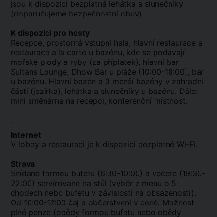
jsou k dispozici bezplatná lehátka a slunečníky
(doporučujeme bezpečnostní obuv).
K dispozici pro hosty
Recepce, prostorná vstupní hala, hlavní restaurace a
restaurace a'la carte u bazénu, kde se podávají
mořské plody a ryby (za příplatek), hlavní bar
Sultans Lounge, Dhow Bar u pláže (10:00-18:00), bar
u bazénu. Hlavní bazén a 3 menší bazény v zahradní
části (jezírka), lehátka a slunečníky u bazénu. Dále:
mini směnárna na recepci, konferenční místnost.
.
Internet
V lobby a restauraci je k dispozici bezplatné Wi-Fi.
Strava
Snídaně formou bufetu (6:30-10:00) a večeře (19:30-
22:00) servírované na stůl (výběr z menu o 5
chodech nebo bufetu v závislosti na obsazenosti).
Od 16:00-17:00 čaj a občerstvení v ceně. Možnost
plné penze (obědy formou bufetu nebo obědy