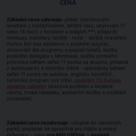
CENA
Základní cena zahrnuje:
přelet charterovým
letadlem s mezipřistáním, letištní taxy, ubytování (7
nebo 14 nocí) v hotelech a lodgích ***, přejezdy
minibusy, transfery: letiště - hotel - letiště (transfery
mohou být bez asistence v polském jazyce),
stravování dle programu a popisů hotelů, služby
polského delegáta v Mombase, služby polského
průvodce během safari (1 osoba na skupinu, přesedá
v autobusech) a místního řidiče - specialisty během
safari (1 osoba na autobus, anglicky hovořící),
turistický program (viz níže),
pojištění TU Europa
varianta základní
(úrazové pojištění a léčebné
výlohy, trvalé následky, asistenční služby a pojištění
zavazadel).
Základní cena nezahrnuje:
vstupné do národních
parků, poplatek za spropitné pro řidiče a místní
průvodce - cena
cca 490 USD/os. - povinný