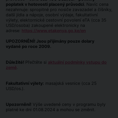
poplatek v hotovosti placený průvodci
. Navíc cena
nezahrnuje: spropitné pro nosiče zavazadel a číšníky,
další jídla a nápoje, osobní výdaje, fakultativní
výlety, elektornické cestovní povolení eTA (cca 35
USD/osoba) zakoupené elektronicky na
adrese:
https://www.etakenya.go.ke/en
UPOZORNĚNÍ! Jsou přijímány pouze dolary
vydané po roce 2009.
Důležité!
Přečtěte si
aktuální podmínky vstupu do
země
.
Fakultativní výlety:
masajská vesnice (cca 25
USD/os.).
Upozornění!
Výše uvedené ceny v programu byly
platné ke dni 01.08.2024 a mohou se změnit.