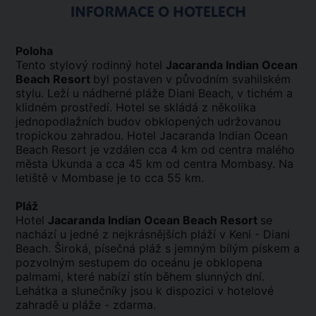
INFORMACE O HOTELECH
Poloha
Tento stylový rodinný hotel
Jacaranda Indian Ocean
Beach Resort
byl postaven v původním svahilském
stylu. Leží u nádherné pláže Diani Beach, v tichém a
klidném prostředí. Hotel se skládá z několika
jednopodlažních budov obklopených udržovanou
tropickou zahradou. Hotel Jacaranda Indian Ocean
Beach Resort je vzdálen cca 4 km od centra malého
města Ukunda a cca 45 km od centra Mombasy. Na
letiště v Mombase je to cca 55 km.
Pláž
Hotel
Jacaranda Indian Ocean Beach Resort
se
nachází u jedné z nejkrásnějších pláží v Keni - Diani
Beach. Široká, písečná pláž s jemným bílým pískem a
pozvolným sestupem do oceánu je obklopena
palmami, které nabízí stín během slunných dní.
Lehátka a slunečníky jsou k dispozici v hotelové
zahradě u pláže - zdarma.