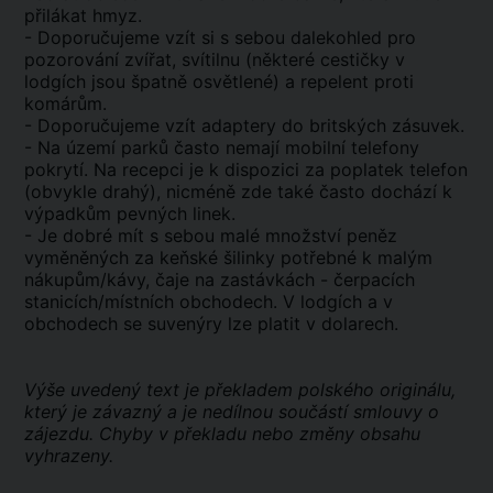
přilákat hmyz.
- Doporučujeme vzít si s sebou dalekohled pro
pozorování zvířat, svítilnu (některé cestičky v
lodgích jsou špatně osvětlené) a repelent proti
komárům.
- Doporučujeme vzít adaptery do britských zásuvek.
- Na území parků často nemají mobilní telefony
pokrytí. Na recepci je k dispozici za poplatek telefon
(obvykle drahý), nicméně zde také často dochází k
výpadkům pevných linek.
- Je dobré mít s sebou malé množství peněz
vyměněných za keňské šilinky potřebné k malým
nákupům/kávy, čaje na zastávkách - čerpacích
stanicích/místních obchodech. V lodgích a v
obchodech se suvenýry lze platit v dolarech.
Výše uvedený text je překladem polského originálu,
který je závazný a je nedílnou součástí smlouvy o
zájezdu. Chyby v překladu nebo změny obsahu
vyhrazeny.