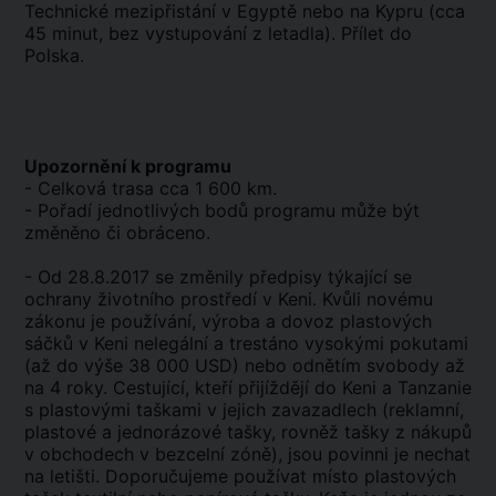
Technické mezipřistání v Egyptě nebo na Kypru (cca
45 minut, bez vystupování z letadla). Přílet do
Polska.
Upozornění k programu
- Celková trasa cca 1 600 km.
- Pořadí jednotlivých bodů programu může být
změněno či obráceno.
- Od 28.8.2017 se změnily předpisy týkající se
ochrany životního prostředí v Keni. Kvůli novému
zákonu je používání, výroba a dovoz plastových
sáčků v Keni nelegální a trestáno vysokými pokutami
(až do výše 38 000 USD) nebo odnětím svobody až
na 4 roky. Cestující, kteří přijíždějí do Keni a Tanzanie
s plastovými taškami v jejich zavazadlech (reklamní,
plastové a jednorázové tašky, rovněž tašky z nákupů
v obchodech v bezcelní zóně), jsou povinni je nechat
na letišti. Doporučujeme používat místo plastových