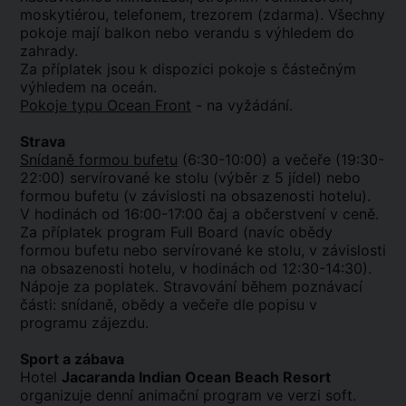
moskytiérou, telefonem, trezorem (zdarma). Všechny
pokoje mají balkon nebo verandu s výhledem do
zahrady.
Za příplatek jsou k dispozici pokoje s částečným
výhledem na oceán.
Pokoje typu Ocean Front
- na vyžádání.
Strava
Snídaně formou bufetu
(6:30-10:00) a večeře (19:30-
22:00) servírované ke stolu (výběr z 5 jídel) nebo
formou bufetu (v závislosti na obsazenosti hotelu).
V hodinách od 16:00-17:00 čaj a občerstvení v ceně.
Za příplatek program Full Board (navíc obědy
formou bufetu nebo servírované ke stolu, v závislosti
na obsazenosti hotelu, v hodinách od 12:30-14:30).
Nápoje za poplatek. Stravování během poznávací
části: snídaně, obědy a večeře dle popisu v
programu zájezdu.
Sport a zábava
Hotel
Jacaranda Indian Ocean Beach Resort
organizuje denní animační program ve verzi soft.