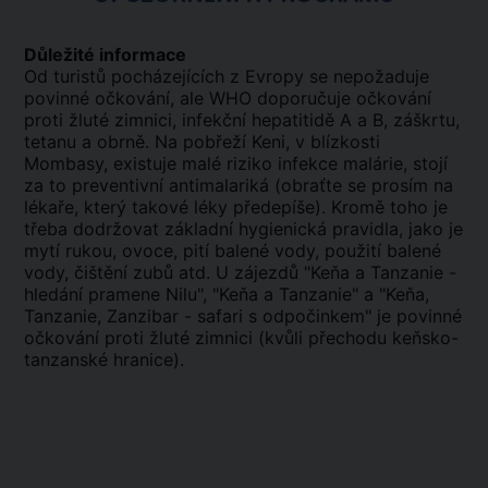
Důležité informace
Od turistů pocházejících z Evropy se nepožaduje
povinné očkování, ale WHO doporučuje očkování
proti žluté zimnici, infekční hepatitidě A a B, záškrtu,
tetanu a obrně. Na pobřeží Keni, v blízkosti
Mombasy, existuje malé riziko infekce malárie, stojí
za to preventivní antimalariká (obraťte se prosím na
lékaře, který takové léky předepíše). Kromě toho je
třeba dodržovat základní hygienická pravidla, jako je
mytí rukou, ovoce, pití balené vody, použití balené
vody, čištění zubů atd. U zájezdů "Keňa a Tanzanie -
hledání pramene Nilu", "Keňa a Tanzanie" a "Keňa,
Tanzanie, Zanzibar - safari s odpočinkem" je povinné
očkování proti žluté zimnici (kvůli přechodu keňsko-
tanzanské hranice).