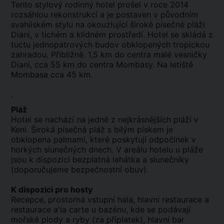
Tento stylový rodinný hotel prošel v roce 2014
rozsáhlou rekonstrukcí a je postaven v původním
svahilském stylu na okouzlující široké písečné pláži
Diani, v tichém a klidném prostředí. Hotel se skládá z
tuctu jednopatrových budov obklopených tropickou
zahradou. Přibližně. 1,5 km do centra malé vesničky
Diani, cca 55 km do centra Mombasy. Na letiště
Mombasa cca 45 km.
.
Pláž
Hotel se nachází na jedné z nejkrásnějších pláží v
Keni. Široká písečná pláž s bílým pískem je
obklopena palmami, které poskytují odpočinek v
horkých slunečných dnech. V areálu hotelu u pláže
jsou k dispozici bezplatná lehátka a slunečníky
(doporučujeme bezpečnostní obuv).
K dispozici pro hosty
Recepce, prostorná vstupní hala, hlavní restaurace a
restaurace a'la carte u bazénu, kde se podávají
mořské plody a ryby (za příplatek), hlavní bar