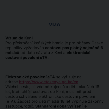
VÍZA
Vízum do Keni
Pro překročení keňských hranic je pro občany České
republiky vyžadován
cestovní pas platný nejméně 6
měsíců
od data návratu z Keni a
elektronické
cestovní povolení eTA.
Elektronické povolení eTA
se vyřizuje na
adrese
https://www.etakenya.go.ke/en
.
Všichni cestující, včetně kojenců a dětí mladších 18
let, kteří chtějí cestovat do Keni, musí mít před
cestou schválené elektronické cestovní povolení
(eTA). Žádost pro děti mladší 18 let vyplňuje zákonný
zástupce/rodič.
Standardní doba vyřízení je