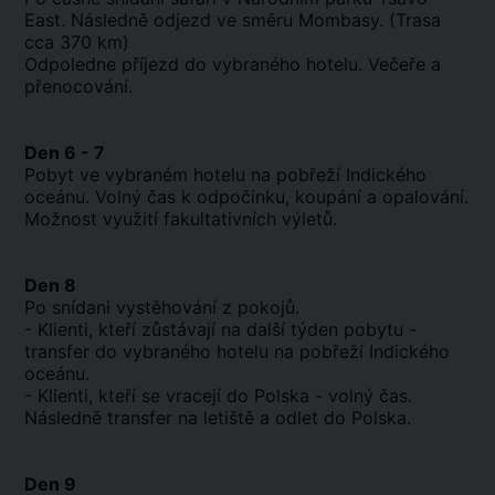
East. Následně odjezd ve směru Mombasy. (Trasa
cca 370 km)
Odpoledne příjezd do vybraného hotelu. Večeře a
přenocování.
Den 6 - 7
Pobyt ve vybraném hotelu na pobřeží Indického
oceánu. Volný čas k odpočinku, koupání a opalování.
Možnost využití fakultativních výletů.
Den 8
Po snídani vystěhování z pokojů.
- Klienti, kteří zůstávají na další týden pobytu -
transfer do vybraného hotelu na pobřeží Indického
oceánu.
- Klienti, kteří se vracejí do Polska - volný čas.
Následně transfer na letiště a odlet do Polska.
Den 9