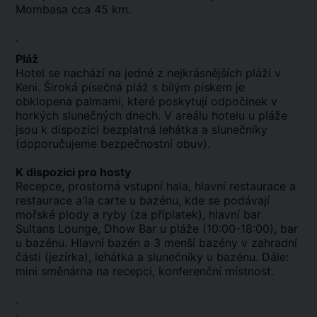
Mombasa cca 45 km.
.
Pláž
Hotel se nachází na jedné z nejkrásnějších pláží v
Keni. Široká písečná pláž s bílým pískem je
obklopena palmami, které poskytují odpočinek v
horkých slunečných dnech. V areálu hotelu u pláže
jsou k dispozici bezplatná lehátka a slunečníky
(doporučujeme bezpečnostní obuv).
K dispozici pro hosty
Recepce, prostorná vstupní hala, hlavní restaurace a
restaurace a'la carte u bazénu, kde se podávají
mořské plody a ryby (za příplatek), hlavní bar
Sultans Lounge, Dhow Bar u pláže (10:00-18:00), bar
u bazénu. Hlavní bazén a 3 menší bazény v zahradní
části (jezírka), lehátka a slunečníky u bazénu. Dále:
mini směnárna na recepci, konferenční místnost.
.