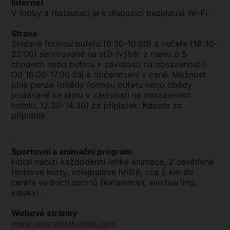
Internet
V lobby a restauraci je k dispozici bezplatné Wi-Fi.
Strava
Snídaně formou bufetu (6:30-10:00) a večeře (19:30-
22:00) servírované na stůl (výběr z menu o 5
chodech nebo bufetu v závislosti na obsazenosti).
Od 16:00-17:00 čaj a občerstvení v ceně. Možnost
plné penze (obědy formou bufetu nebo obědy
podávané ke stolu v závislosti na obsazenosti
hotelu, 12:30-14:30) za příplatek. Nápoje za
příplatek.
.
Sportovní a animační program
Hotel nabízí každodenní lehké animace, 2 osvětlené
tenisové kurty, volejbalové hřiště, cca 5 km do
centra vodních sportů (katamarán, windsurfing,
kajaky).
Webové stránky
www.jacarandahotels.com