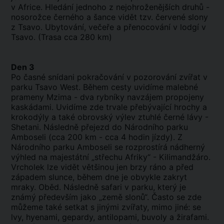
v Africe. Hledání jednoho z nejohroženějších druhů -
nosorožce černého a šance vidět tzv. červené slony
z Tsavo. Ubytování, večeře a přenocování v lodgí v
Tsavo. (Trasa cca 280 km)
Den 3
Po časné snídani pokračování v pozorování zvířat v
parku Tsavo West. Během cesty uvidíme malebné
prameny Mzima - dva rybníky navzájem propojeny
kaskádami. Uvidíme zde trvale přebývající hrochy a
krokodýly a také obrovský výlev ztuhlé černé lávy -
Shetani. Následně přejezd do Národního parku
Amboseli (cca 200 km - cca 4 hodin jízdy). Z
Národního parku Amboseli se rozprostírá nádherný
výhled na majestátní „střechu Afriky“ - Kilimandžáro.
Vrcholek lze vidět většinou jen brzy ráno a před
západem slunce, během dne je obvykle zakryt
mraky. Oběd. Následně safari v parku, který je
známý především jako „země slonů“. Často se zde
můžeme také setkat s jinými zvířaty, mimo jiné: se
lvy, hyenami, gepardy, antilopami, buvoly a žirafami.