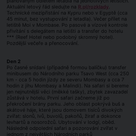
plánovaným odletem letadla na jednotlivých letištích.
Aktuální letový řád sledujte na
R.pl/rozklady
.
Technické mezipřistání na Kypru nebo v Egyptě (cca
45 minut, bez vystupování z letadla). Večer přílet na
letiště Moi v Mombase. Po pasové a vízové kontrole
přivítání s delegátem na letišti a transfer do hotelu
*** (Reef Hotel nebo podobný skromný hotel).
Pozdější večeře a přenocování.
Den 2
Po časné snídani (případně formou balíčku) transfer
minibusem do Národního parku Tsavo West (cca 250
km - cca 5 hodin jízdy ze severu Mombasy a cca 7
hodin z jihu Mombasy a Malindi). Na safari si bereme
jen nejnutnější věci (měkké tašky), zbytek zavazadel
zůstává v hotelu. První safari začneme již po
překročení brány parku. Jeho oblast pokrývá buš a
akátové háje, které jsou domovem tisíců divokých
zvířat: slonů, lvů, buvolů, pakoňů, žiraf a dokonce
levhartů a nosorožců. Ubytování v lodgí, oběd.
Následně odpolední safari a pozorování zvířat v
jednom z největších Národních parků