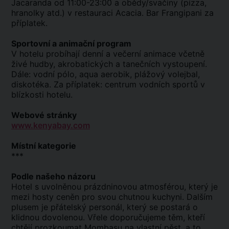
Jacaranda od 11:00-23:00 a obědy/svačiny (pizza,
hranolky atd.) v restauraci Acacia. Bar Frangipani za
příplatek.
Sportovní a animační program
V hotelu probíhají denní a večerní animace včetně
živé hudby, akrobatických a tanečních vystoupení.
Dále: vodní pólo, aqua aerobik, plážový volejbal,
diskotéka. Za příplatek: centrum vodních sportů v
blízkosti hotelu.
Webové stránky
www.kenyabay.com
Místní kategorie
***
Podle našeho názoru
Hotel s uvolněnou prázdninovou atmosférou, který je
mezi hosty ceněn pro svou chutnou kuchyni. Dalším
plusem je přátelský personál, který se postará o
klidnou dovolenou. Vřele doporučujeme těm, kteří
chtějí prozkoumat Mombasu na vlastní pěst, a to