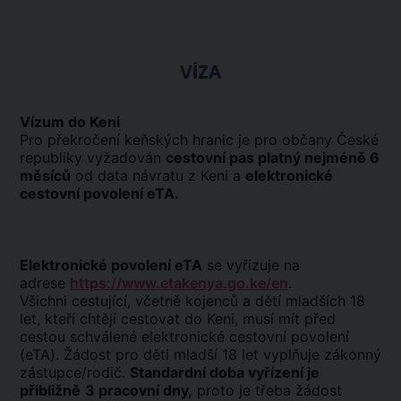
VÍZA
Vízum do Keni
Pro překročení keňských hranic je pro občany České
republiky vyžadován
cestovní pas platný nejméně 6
měsíců
od data návratu z Keni a
elektronické
cestovní povolení eTA.
Elektronické povolení eTA
se vyřizuje na
adrese
https://www.etakenya.go.ke/en
.
Všichni cestující, včetně kojenců a dětí mladších 18
let, kteří chtějí cestovat do Keni, musí mít před
cestou schválené elektronické cestovní povolení
(eTA). Žádost pro děti mladší 18 let vyplňuje zákonný
zástupce/rodič.
Standardní doba vyřízení je
přibližně
3 pracovní dny,
proto je třeba žádost