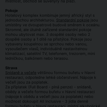
místnost, obchod se suvenýry na pláži.
Pokoje
Hotelový komplex kombinuje jemný africký styl s
jednoduchou architekturou.
Standardní pokoje
jsou
umístěny ve dvoupatrové budově směrem k oceánu.
Skromné, ale útulně zařízené standardní pokoje
mohou ubytovat max. 3 dospělé osoby nebo 2
dospělé osoby a 1 dítě na přistýlce. Pokoje jsou
vybaveny koupelnou se sprchou nebo vanou,
vysoušečem vlasů, individuálně nastavitelnou
klimatizací, satelitní TV, telefonem, trezorem, mini
ledničkou, balkónem nebo terasou.
Strava
Snídaně a večeře
většinou formou bufetu v hlavní
restauraci, odpoledne lehké občerstvení. Nápoje k
večeři jsou za poplatek.
Za příplatek (Full Board - plná penze) - snídaně,
obědy a večeře formou bufetu v hlavní restauraci
(nápoje k obědu a večeři jsou za poplatek) nebo
možnost dokoupit All Inclusive - 3 jídla denně
formou bufetu v hlavní restauraci, místní alkoholické