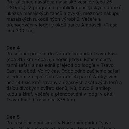
Pro zájemce návštěva masajské vesnice (cca 25
USD/os.). V programu: prohlídka pastýřských domků,
ukázka masajských tanců a zvyků, možnost nákupu
masajských rukodělných výrobků. Večeře a
přenocování v lodgi v okolí parku Amboseli. (Trasa
cca 300 km)
Den 4
Po snídani přejezd do Národního parku Tsavo East
(cca 315 km - cca 5,5 hodin jízdy). Během cesty
ranní safari a následně přejezd do lodgíe v Tsavo
East na oběd. Volný čas. Odpoledne začneme safari
v jednom z největších Národních parků Afriky: více
než 14 tisíc km² savany a úžasných akátových lesů a
tisíců divokých zvířat: slonů, lvů, buvolů, antilop
kudu a žiraf. Večeře a přenocování v lodgí v okolí
Tsavo East. (Trasa cca 375 km)
Den 5
Po časné snídani safari v Národním parku Tsavo
East. Následně odjezd ve směru Mombasy. (Trasa