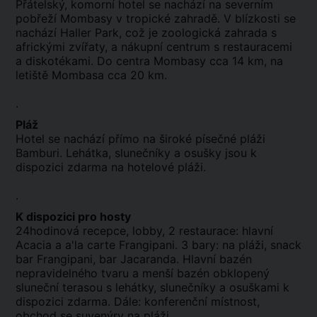
Přátelský, komorní hotel se nachází na severním
pobřeží Mombasy v tropické zahradě. V blízkosti se
nachází Haller Park, což je zoologická zahrada s
africkými zvířaty, a nákupní centrum s restauracemi
a diskotékami. Do centra Mombasy cca 14 km, na
letiště Mombasa cca 20 km.
.
Pláž
Hotel se nachází přímo na široké písečné pláži
Bamburi. Lehátka, slunečníky a osušky jsou k
dispozici zdarma na hotelové pláži.
.
K dispozici pro hosty
24hodinová recepce, lobby, 2 restaurace: hlavní
Acacia a a'la carte Frangipani. 3 bary: na pláži, snack
bar Frangipani, bar Jacaranda. Hlavní bazén
nepravidelného tvaru a menší bazén obklopený
sluneční terasou s lehátky, slunečníky a osuškami k
dispozici zdarma. Dále: konferenční místnost,
obchod se suvenýry na pláži.