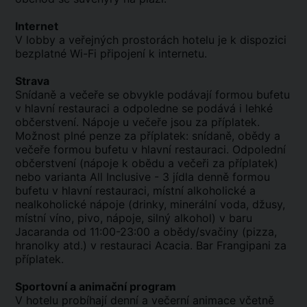
Internet
V lobby a veřejných prostorách hotelu je k dispozici
bezplatné Wi-Fi připojení k internetu.
Strava
Snídaně a večeře se obvykle podávají formou bufetu
v hlavní restauraci a odpoledne se podává i lehké
občerstvení. Nápoje u večeře jsou za příplatek.
Možnost plné penze za příplatek: snídaně, obědy a
večeře formou bufetu v hlavní restauraci. Odpolední
občerstvení (nápoje k obědu a večeři za příplatek)
nebo varianta All Inclusive - 3 jídla denně formou
bufetu v hlavní restauraci, místní alkoholické a
nealkoholické nápoje (drinky, minerální voda, džusy,
místní víno, pivo, nápoje, silný alkohol) v baru
Jacaranda od 11:00-23:00 a obědy/svačiny (pizza,
hranolky atd.) v restauraci Acacia. Bar Frangipani za
příplatek.
Sportovní a animační program
V hotelu probíhají denní a večerní animace včetně