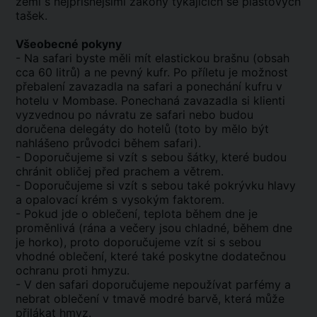
zemí s nejpřísnějšími zákony týkajících se plastových
tašek.
Všeobecné pokyny
- Na safari byste měli mít elastickou brašnu (obsah
cca 60 litrů) a ne pevný kufr. Po příletu je možnost
přebalení zavazadla na safari a ponechání kufru v
hotelu v Mombase. Ponechaná zavazadla si klienti
vyzvednou po návratu ze safari nebo budou
doručena delegáty do hotelů (toto by mělo být
nahlášeno průvodci během safari).
- Doporučujeme si vzít s sebou šátky, které budou
chránit obličej před prachem a větrem.
- Doporučujeme si vzít s sebou také pokrývku hlavy
a opalovací krém s vysokým faktorem.
- Pokud jde o oblečení, teplota během dne je
proměnlivá (rána a večery jsou chladné, během dne
je horko), proto doporučujeme vzít si s sebou
vhodné oblečení, které také poskytne dodatečnou
ochranu proti hmyzu.
- V den safari doporučujeme nepoužívat parfémy a
nebrat oblečení v tmavě modré barvě, která může
přilákat hmyz.