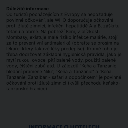
Důležité informace
Od turistů pocházejících z Evropy se nepožaduje
povinné očkování, ale WHO doporučuje očkování
proti žluté zimnici, infekční hepatitidě A a B, záškrtu,
tetanu a obrně. Na pobřeží Keni, v blízkosti
Mombasy, existuje malé riziko infekce malárie, stojí
za to preventivní antimalariká (obraťte se prosím na
lékaře, který takové léky předepíše). Kromě toho je
třeba dodržovat základní hygienická pravidla, jako je
mytí rukou, ovoce, pití balené vody, použití balené
vody, čištění zubů atd. U zájezdů "Keňa a Tanzanie -
hledání pramene Nilu", "Keňa a Tanzanie" a "Keňa,
Tanzanie, Zanzibar - safari s odpočinkem" je povinné
očkování proti žluté zimnici (kvůli přechodu keňsko-
tanzanské hranice).
INFORMACE O HOTELECH