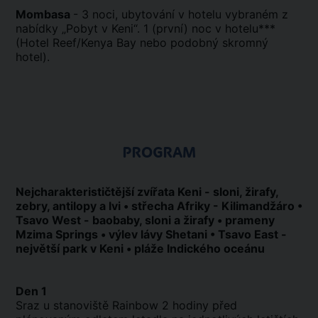
Mombasa
- 3 noci, ubytování v hotelu vybraném z
nabídky „Pobyt v Keni“. 1 (první) noc v hotelu***
(Hotel Reef/Kenya Bay nebo podobný skromný
hotel).
PROGRAM
Nejcharakterističtější zvířata Keni - sloni, žirafy,
zebry, antilopy a lvi • střecha Afriky - Kilimandžáro •
Tsavo West - baobaby, sloni a žirafy • prameny
Mzima Springs • výlev lávy Shetani • Tsavo East -
největší park v Keni • pláže Indického oceánu
Den 1
Sraz u stanoviště Rainbow 2 hodiny před