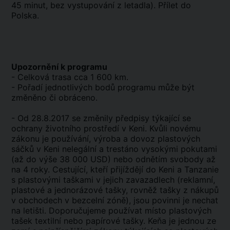
45 minut, bez vystupování z letadla). Přílet do
Polska.
Upozornění k programu
- Celková trasa cca 1 600 km.
- Pořadí jednotlivých bodů programu může být
změněno či obráceno.
- Od 28.8.2017 se změnily předpisy týkající se
ochrany životního prostředí v Keni. Kvůli novému
zákonu je používání, výroba a dovoz plastových
sáčků v Keni nelegální a trestáno vysokými pokutami
(až do výše 38 000 USD) nebo odnětím svobody až
na 4 roky. Cestující, kteří přijíždějí do Keni a Tanzanie
s plastovými taškami v jejich zavazadlech (reklamní,
plastové a jednorázové tašky, rovněž tašky z nákupů
v obchodech v bezcelní zóně), jsou povinni je nechat
na letišti. Doporučujeme používat místo plastových
tašek textilní nebo papírové tašky. Keňa je jednou ze