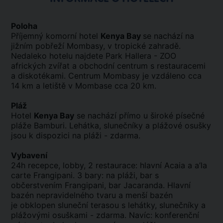
Poloha
Příjemný komorní hotel
Kenya Bay
se nachází na
jižním pobřeží Mombasy, v tropické zahradě.
Nedaleko hotelu najdete Park Hallera - ZOO
afrických zvířat a obchodní centrum s restauracemi
a diskotékami. Centrum Mombasy je vzdáleno cca
14 km a letiště v Mombase cca 20 km.
Pláž
Hotel
Kenya Bay
se nachází přímo u široké písečné
pláže Bamburi. Lehátka, slunečníky a plážové osušky
jsou k dispozici na pláži - zdarma.
Vybavení
24h recepce, lobby, 2 restaurace: hlavní Acaia a a’la
carte Frangipani. 3 bary: na pláži, bar s
občerstvením Frangipani, bar Jacaranda. Hlavní
bazén nepravidelného tvaru a menší bazén
je obklopen sluneční terasou s lehátky, slunečníky a
plážovými osuškami - zdarma. Navíc: konferenční