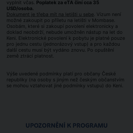
vyplnit včas.
Poplatek za eTA činí cca 35
USD/osoba.
Dokument je třeba mít na letišti u sebe
. Vízum není
možné zakoupit po příletu na letišti v Mombase.
Osobám, které si zakoupí povolení elektronicky a
doklad neobdrží, nebude umožněn nástup na let do
Keni. Elektronické povolení k pobytu je platné pouze
pro jednu cestu (jednorázový vstup) a pro každou
další cestu musí být vydáno znovu. Po opuštění
země ztrácí platnost.
Výše uvedené podmínky platí pro občany České
republiky (na osoby s jiným než českým občanstvím
se mohou vztahovat jiné podmínky vstupu) do Keni.
UPOZORNĚNÍ K PROGRAMU