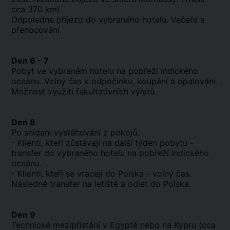
cca 370 km)
Odpoledne příjezd do vybraného hotelu. Večeře a
přenocování.
Den 6 - 7
Pobyt ve vybraném hotelu na pobřeží Indického
oceánu. Volný čas k odpočinku, koupání a opalování.
Možnost využití fakultativních výletů.
Den 8
Po snídani vystěhování z pokojů.
- Klienti, kteří zůstávají na další týden pobytu -
transfer do vybraného hotelu na pobřeží Indického
oceánu.
- Klienti, kteří se vracejí do Polska - volný čas.
Následně transfer na letiště a odlet do Polska.
Den 9
Technické mezipřistání v Egyptě nebo na Kypru (cca