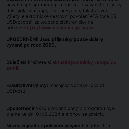
nezahrnuje: spropitné pro nosiče zavazadel a číšníky,
další jídla a nápoje, osobní výdaje, fakultativní
výlety, elektornické cestovní povolení eTA (cca 35
USD/osoba) zakoupené elektronicky na
adrese:
https://www.etakenya.go.ke/en
UPOZORNĚNÍ! Jsou přijímány pouze dolary
vydané po roce 2009.
Důležité!
Přečtěte si
aktuální podmínky vstupu do
země
.
Fakultativní výlety:
masajská vesnice (cca 25
USD/os.).
Upozornění!
Výše uvedené ceny v programu byly
platné ke dni 01.08.2024 a mohou se změnit.
Název zájezdu v polském jazyce:
Kenijskie Trio