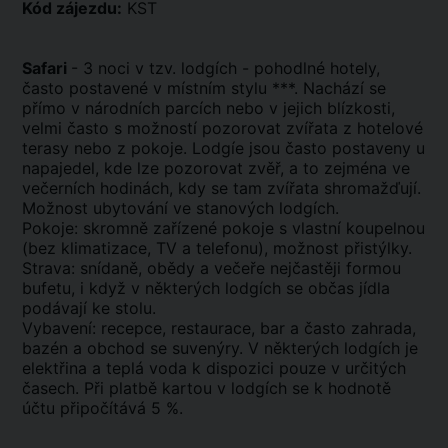
Kód zájezdu:
KST
Safari
- 3 noci v tzv. lodgích - pohodlné hotely,
často postavené v místním stylu ***. Nachází se
přímo v národních parcích nebo v jejich blízkosti,
velmi často s možností pozorovat zvířata z hotelové
terasy nebo z pokoje. Lodgíe jsou často postaveny u
napajedel, kde lze pozorovat zvěř, a to zejména ve
večerních hodinách, kdy se tam zvířata shromažďují.
Možnost ubytování ve stanových lodgích.
Pokoje: skromně zařízené pokoje s vlastní koupelnou
(bez klimatizace, TV a telefonu), možnost přistýlky.
Strava: snídaně, obědy a večeře nejčastěji formou
bufetu, i když v některých lodgích se občas jídla
podávají ke stolu.
Vybavení: recepce, restaurace, bar a často zahrada,
bazén a obchod se suvenýry. V některých lodgích je
elektřina a teplá voda k dispozici pouze v určitých
časech. Při platbě kartou v lodgích se k hodnotě
účtu připočítává 5 %.