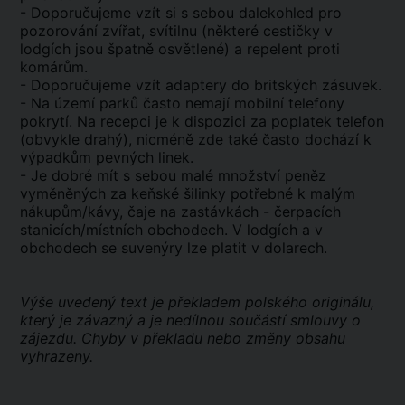
- Doporučujeme vzít si s sebou dalekohled pro
pozorování zvířat, svítilnu (některé cestičky v
lodgích jsou špatně osvětlené) a repelent proti
komárům.
- Doporučujeme vzít adaptery do britských zásuvek.
- Na území parků často nemají mobilní telefony
pokrytí. Na recepci je k dispozici za poplatek telefon
(obvykle drahý), nicméně zde také často dochází k
výpadkům pevných linek.
- Je dobré mít s sebou malé množství peněz
vyměněných za keňské šilinky potřebné k malým
nákupům/kávy, čaje na zastávkách - čerpacích
stanicích/místních obchodech. V lodgích a v
obchodech se suvenýry lze platit v dolarech.
Výše uvedený text je překladem polského originálu,
který je závazný a je nedílnou součástí smlouvy o
zájezdu. Chyby v překladu nebo změny obsahu
vyhrazeny.