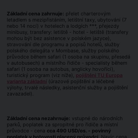
Základní cena zahrnuje:
přelet charterovým
letadlem s mezipřistáním, letištní taxy, ubytování (7
nebo 14 nocí) v hotelech a lodgích ***, přejezdy
minibusy, transfery: letiště - hotel - letiště (transfery
mohou být bez asistence v polském jazyce),
stravování dle programu a popisů hotelů, služby
polského delegáta v Mombase, služby polského
průvodce během safari (1 osoba na skupinu, přesedá
v autobusech) a místního řidiče - specialisty během
safari (1 osoba na autobus, anglicky hovořící),
turistický program (viz níže),
pojištění TU Europa
varianta základní
(úrazové pojištění a léčebné
výlohy, trvalé následky, asistenční služby a pojištění
zavazadel).
Základní cena nezahrnuje:
vstupné do národních
parků, poplatek za spropitné pro řidiče a místní
průvodce - cena
cca 490 USD/os. - povinný
poplatek v hotovosti placený průvodci
. Navíc cena