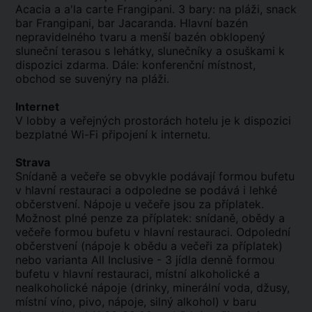
Acacia a a'la carte Frangipani. 3 bary: na pláži, snack
bar Frangipani, bar Jacaranda. Hlavní bazén
nepravidelného tvaru a menší bazén obklopený
sluneční terasou s lehátky, slunečníky a osuškami k
dispozici zdarma. Dále: konferenční místnost,
obchod se suvenýry na pláži.
Internet
V lobby a veřejných prostorách hotelu je k dispozici
bezplatné Wi-Fi připojení k internetu.
Strava
Snídaně a večeře se obvykle podávají formou bufetu
v hlavní restauraci a odpoledne se podává i lehké
občerstvení. Nápoje u večeře jsou za příplatek.
Možnost plné penze za příplatek: snídaně, obědy a
večeře formou bufetu v hlavní restauraci. Odpolední
občerstvení (nápoje k obědu a večeři za příplatek)
nebo varianta All Inclusive - 3 jídla denně formou
bufetu v hlavní restauraci, místní alkoholické a
nealkoholické nápoje (drinky, minerální voda, džusy,
místní víno, pivo, nápoje, silný alkohol) v baru