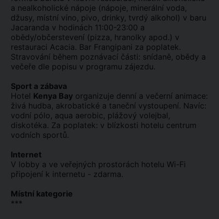
a nealkoholické nápoje (nápoje, minerální voda,
džusy, místní víno, pivo, drinky, tvrdý alkohol) v baru
Jacaranda v hodinách 11:00-23:00 a
obědy/občerstevení (pizza, hranolky apod.) v
restauraci Acacia. Bar Frangipani za poplatek.
Stravování během poznávací části: snídaně, obědy a
večeře dle popisu v programu zájezdu.
Sport a zábava
Hotel
Kenya Bay
organizuje denní a večerní animace:
živá hudba, akrobatické a taneční vystoupení. Navíc:
vodní pólo, aqua aerobic, plážový volejbal,
diskotéka. Za poplatek: v blízkosti hotelu centrum
vodních sportů.
Internet
V lobby a ve veřejných prostorách hotelu Wi-Fi
připojení k internetu - zdarma.
Místní kategorie
***