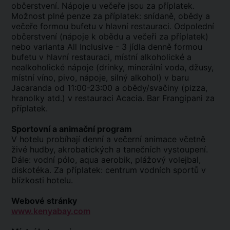
občerstvení. Nápoje u večeře jsou za příplatek.
Možnost plné penze za příplatek: snídaně, obědy a
večeře formou bufetu v hlavní restauraci. Odpolední
občerstvení (nápoje k obědu a večeři za příplatek)
nebo varianta All Inclusive - 3 jídla denně formou
bufetu v hlavní restauraci, místní alkoholické a
nealkoholické nápoje (drinky, minerální voda, džusy,
místní víno, pivo, nápoje, silný alkohol) v baru
Jacaranda od 11:00-23:00 a obědy/svačiny (pizza,
hranolky atd.) v restauraci Acacia. Bar Frangipani za
příplatek.
Sportovní a animační program
V hotelu probíhají denní a večerní animace včetně
živé hudby, akrobatických a tanečních vystoupení.
Dále: vodní pólo, aqua aerobik, plážový volejbal,
diskotéka. Za příplatek: centrum vodních sportů v
blízkosti hotelu.
Webové stránky
www.kenyabay.com