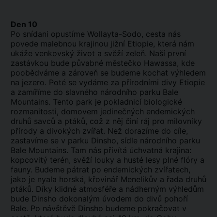
Den 10
Po snídani opustíme Wollayta-Sodo, cesta nás
povede malebnou krajinou jižní Etiopie, která nám
ukáže venkovský život a svěží zeleň. Naší první
zastávkou bude půvabné městečko Hawassa, kde
poobědváme a zároveň se budeme kochat výhledem
na jezero. Poté se vydáme za přírodními divy Etiopie
a zamíříme do slavného národního parku Bale
Mountains. Tento park je pokladnicí biologické
rozmanitosti, domovem jedinečných endemických
druhů savců a ptáků, což z něj činí ráj pro milovníky
přírody a divokých zvířat. Než dorazíme do cíle,
zastavíme se v parku Dinsho, sídle národního parku
Bale Mountains. Tam nás přivítá úchvatná krajina:
kopcovitý terén, svěží louky a husté lesy plné flóry a
fauny. Budeme pátrat po endemických zvířatech,
jako je nyala horská, křovinář Menelikův a řada druhů
ptáků. Díky klidné atmosféře a nádherným výhledům
bude Dinsho dokonalým úvodem do divů pohoří
Bale. Po návštěvě Dinsho budeme pokračovat v