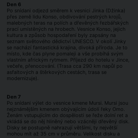
Den 6
Po snídani odjezd směrem k vesnici Jinka (Džinka)
přes země lidu Konso, obdivování pestrých krojů,
malebných teras na polích a dřevěných řezbářských
prací umístěných na hrobech. Vesnice Konso, jejich
kultura a způsob hospodaření byly zapsány na
seznam světového dědictví UNESCO. V okolí Jinky
se nachází fantastická krajina, divoká příroda. Je to
místo, kde čas plyne pomaleji a vše probíhá svým
vlastním africkým rytmem. Příjezd do hotelu v Jince,
večeře, přenocování. (Trasa cca 290 km napůl po
asfaltových a štěrkových cestách, trasa se
modernizuje).
Den 7
Po snídani výlet do vesnice kmene Mursi. Mursi jsou
nejznámějším kmenem obývajícím údolí řeky Omo.
Ženám vstupujícím do dospělosti se řeže dolní ret a
vkládá se do něj hliněný nebo vzácněji dřevěný disk.
Disky se postupně nahrazují většími, ty největší
mohou mít až 35 cm v průměru. Velikost disku a