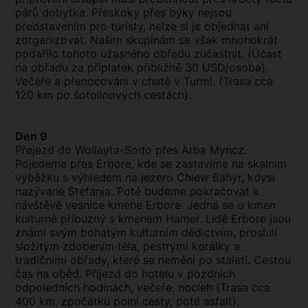
párů dobytka. Přeskoky přes býky nejsou
představením pro turisty, nelze si je objednat ani
zorganizovat. Našim skupinám se však mnohokrát
podařilo tohoto úžasného obřadu zúčastnit. (Účast
na obřadu za příplatek přibližně 30 USD/osoba).
Večeře a přenocování v chatě v Turmi. (Trasa cca
120 km po šotolinových cestách).
Den 9
Přejezd do Wollayta-Sodo přes Arba Myncz.
Pojedeme přes Erbore, kde se zastavíme na skalním
výběžku s výhledem na jezero Chiew Bahyr, kdysi
nazývané Stefania. Poté budeme pokračovat k
návštěvě vesnice kmene Erbore. Jedná se o kmen
kulturně příbuzný s kmenem Hamer. Lidé Erbore jsou
známí svým bohatým kulturním dědictvím, proslulí
složitým zdobením těla, pestrými korálky a
tradičními obřady, které se nemění po staletí. Cestou
čas na oběd. Příjezd do hotelu v pozdních
odpoledních hodinách, večeře, nocleh (Trasa cca
400 km, zpočátku polní cesty, poté asfalt).