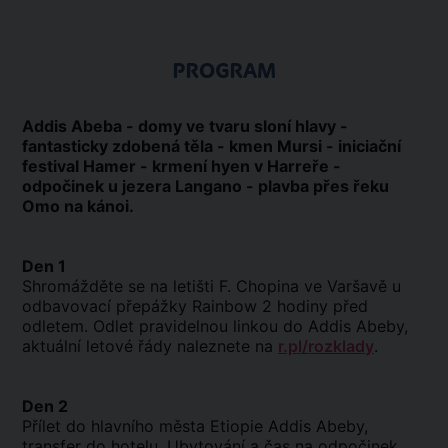
PROGRAM
Addis Abeba - domy ve tvaru sloní hlavy -
fantasticky zdobená těla - kmen Mursi - iniciační
festival Hamer - krmení hyen v Harreře -
odpočinek u jezera Langano - plavba přes řeku
Omo na kánoi.
Den 1
Shromážděte se na letišti F. Chopina ve Varšavě u
odbavovací přepážky Rainbow 2 hodiny před
odletem. Odlet pravidelnou linkou do Addis Abeby,
aktuální letové řády naleznete na
r.pl/rozklady
.
Den 2
Přílet do hlavního města Etiopie Addis Abeby,
transfer do hotelu. Ubytování a čas na odpočinek.