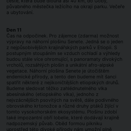
cestě, která bude dlouhá asi 40 km, do Goby,
půvabného městečka ležícího na okraji parku. Večeře
a ubytování.
Den 11
Čas na odpočinek. Pro zájemce (zdarma) možnost
výpravy na náhorní plošinu Senete. Jedná se o jeden
z nejpůsobivějších krajinářských parků v Etiopii. S
postupným stoupáním se vzduch ochladí a výhledy
budou stále více ohromující, s panoramaty divokých
vrcholů, rozsáhlých plošin a unikátní afro-alpské
vegetace. Náhorní plošina Senete je útočištěm
endemické přírody, a tento den budeme mít šanci
spatřit některé z nejikoničtějších etiopských druhů.
Budeme sledovat těžko zahlédnutelného vlka
abesínského (etiopského vlka), jednoho z
nejvzácnějších psovitých na světě, dále podivného
obrovského krtonožce a různé druhy ptáků žijící v
tomto vysokohorském ekosystému. Plošinu zdobí
také impozantní obří lobelie, které dodávají krajině
nadpozemský půvab. Oběd formou pikniku
uprostřed této divoké přírody nám umožní plně