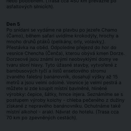
nebo podobném. (Trasa cca 450 km převážně po
asfaltových silnicích).
Den 5
Po snídani se vydáme na plavbu po jezeře Chamo
(Čamo), během safari uvidíme krokodýly, hrochy a
mnoho druhů ptáků (pelikány, orly, volavky,).
Přestávka na oběd. Odpoledne přejezd do hor do
vesnice Chencha (Čenča), kterou obývá kmen Dorze.
Dorzeové jsou známí svými neobvyklými domy ve
tvaru sloní hlavy. Tyto úžasné stavby, vytvořené z
bambusových tyčí a listů ensetového stromu
zvaného falešný banánovník, dosahují výšky až 15
metrů a jsou velmi odolné. Vesnice je velmi pestrá a
můžete si zde koupit místní bavlněné, hliněné
výrobky: čepice, šátky, hrnce injera. Seznámíme se s
postupem výroby kolchy - chleba pečeného z dužiny
získané z nepravého banánovníku. Ochutnáme také
místní alkohol - araki. Návrat do hotelu. (Trasa cca
70 km po zpevněných cestách).