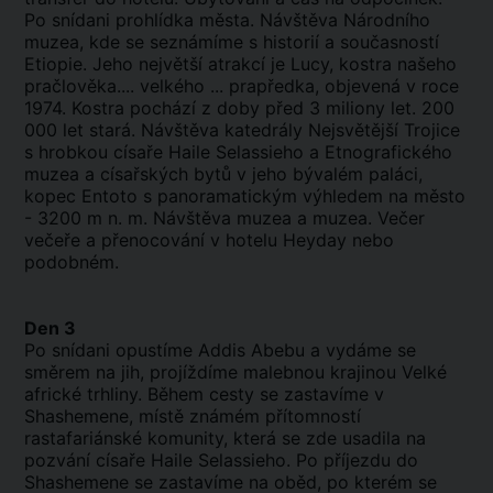
Po snídani prohlídka města. Návštěva Národního
muzea, kde se seznámíme s historií a současností
Etiopie. Jeho největší atrakcí je Lucy, kostra našeho
pračlověka.... velkého ... prapředka, objevená v roce
1974. Kostra pochází z doby před 3 miliony let. 200
000 let stará. Návštěva katedrály Nejsvětější Trojice
s hrobkou císaře Haile Selassieho a Etnografického
muzea a císařských bytů v jeho bývalém paláci,
kopec Entoto s panoramatickým výhledem na město
- 3200 m n. m. Návštěva muzea a muzea. Večer
večeře a přenocování v hotelu Heyday nebo
podobném.
Den 3
Po snídani opustíme Addis Abebu a vydáme se
směrem na jih, projíždíme malebnou krajinou Velké
africké trhliny. Během cesty se zastavíme v
Shashemene, místě známém přítomností
rastafariánské komunity, která se zde usadila na
pozvání císaře Haile Selassieho. Po příjezdu do
Shashemene se zastavíme na oběd, po kterém se