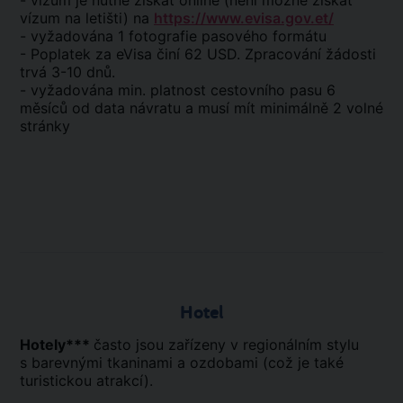
- vízum je nutné získat online (není možné získat
vízum na letišti) na
https://www.evisa.gov.et/
- vyžadována 1 fotografie pasového formátu
- Poplatek za eVisa činí 62 USD. Zpracování žádosti
trvá 3-10 dnů.
- vyžadována min. platnost cestovního pasu 6
měsíců od data návratu a musí mít minimálně 2 volné
stránky
Hotel
Hotely
***
často jsou zařízeny v regionálním stylu
s barevnými tkaninami a ozdobami (což je také
turistickou atrakcí).