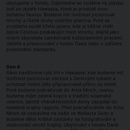
ubytujeme v hotelu. Odpoledne se vydáme na plavbu
lodí po jezeře Hawassa, které je proslulé svou
bohatou faunou. Budeme mít možnost pozorovat
hrochy a různé druhy vodního ptactva. Poté se
projdeme podél břehu jezera, kde je běžné vidět
opice Colobus poskakující mezi stromy, stejně jako
místní obyvatele zaměstnané každodenními pracemi.
Večeře a přenocování v hotelu Oasis nebo v zařízení
podobného standardu.
Den 4
Ráno navštívíme rybí trh v Hawasse, kde budeme mít
možnost pozorovat obchod s čerstvými rybami a
ochutnat místní jídlo připravované přímo na místě.
Poté budeme pokračovat do Arba Minch, cestou
budeme míjet zelené kopce a tradiční sidamské
vesnice, jejichž charakteristické domy zapadají do
malebné krajiny regionu. Před pokračováním do Arba
Minch se zastavíme na oběd ve Wollayta Sodo a
budeme dělat krátké zastávky na fotografování a
obdivování okolní krajiny. Ubytování v hotelu Derik