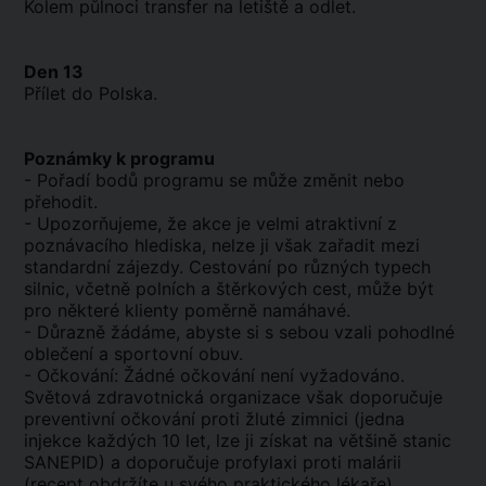
Kolem půlnoci transfer na letiště a odlet.
Den 13
Přílet do Polska.
Poznámky k programu
- Pořadí bodů programu se může změnit nebo
přehodit.
- Upozorňujeme, že akce je velmi atraktivní z
poznávacího hlediska, nelze ji však zařadit mezi
standardní zájezdy. Cestování po různých typech
silnic, včetně polních a štěrkových cest, může být
pro některé klienty poměrně namáhavé.
- Důrazně žádáme, abyste si s sebou vzali pohodlné
oblečení a sportovní obuv.
- Očkování: Žádné očkování není vyžadováno.
Světová zdravotnická organizace však doporučuje
preventivní očkování proti žluté zimnici (jedna
injekce každých 10 let, lze ji získat na většině stanic
SANEPID) a doporučuje profylaxi proti malárii
(recept obdržíte u svého praktického lékaře).