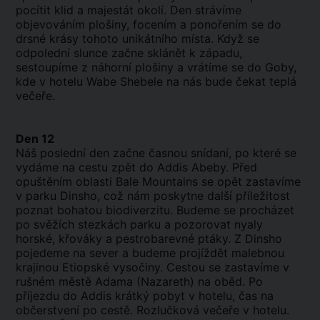
pocítit klid a majestát okolí. Den strávíme
objevováním plošiny, focením a ponořením se do
drsné krásy tohoto unikátního místa. Když se
odpolední slunce začne sklánět k západu,
sestoupíme z náhorní plošiny a vrátíme se do Goby,
kde v hotelu Wabe Shebele na nás bude čekat teplá
večeře.
Den 12
Náš poslední den začne časnou snídaní, po které se
vydáme na cestu zpět do Addis Abeby. Před
opuštěním oblasti Bale Mountains se opět zastavíme
v parku Dinsho, což nám poskytne další příležitost
poznat bohatou biodiverzitu. Budeme se procházet
po svěžích stezkách parku a pozorovat nyaly
horské, křováky a pestrobarevné ptáky. Z Dinsho
pojedeme na sever a budeme projíždět malebnou
krajinou Etiopské vysočiny. Cestou se zastavíme v
rušném městě Adama (Nazareth) na oběd. Po
příjezdu do Addis krátký pobyt v hotelu, čas na
občerstvení po cestě. Rozlučková večeře v hotelu.