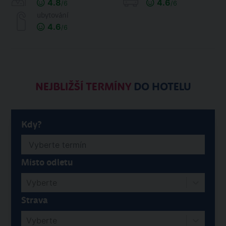
4.8
4.6
/6
/6
ubytování
4.6
/6
NEJBLIŽŠÍ TERMÍNY
DO HOTELU
Kdy?
Místo odletu
Vyberte
Strava
Vyberte