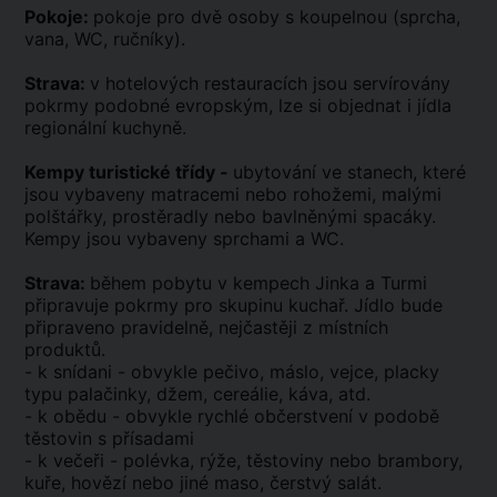
Pokoje:
pokoje pro dvě osoby s koupelnou (sprcha,
vana, WC, ručníky).
Strava:
v hotelových restauracích jsou servírovány
pokrmy podobné evropským, lze si objednat i jídla
regionální kuchyně.
Kempy turistické třídy -
ubytování ve stanech, které
jsou vybaveny matracemi nebo rohožemi, malými
polštářky, prostěradly nebo bavlněnými spacáky.
Kempy jsou vybaveny sprchami a WC.
Strava:
během pobytu v kempech Jinka a Turmi
připravuje pokrmy pro skupinu kuchař. Jídlo bude
připraveno pravidelně, nejčastěji z místních
produktů.
- k snídani - obvykle pečivo, máslo, vejce, placky
typu palačinky, džem, cereálie, káva, atd.
- k obědu - obvykle rychlé občerstvení v podobě
těstovin s přísadami
- k večeři - polévka, rýže, těstoviny nebo brambory,
kuře, hovězí nebo jiné maso, čerstvý salát.