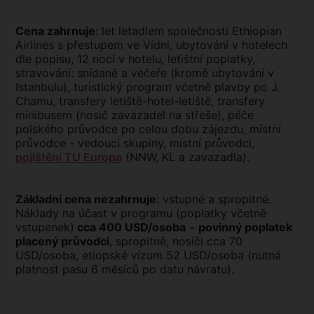
Cena zahrnuje
: let letadlem společnosti Ethiopian
Airlines s přestupem ve Vídni, ubytování v hotelech
dle popisu, 12 nocí v hotelu, letištní poplatky,
stravování: snídaně a večeře (kromě ubytování v
Istanbulu), turistický program včetně plavby po J.
Chamu, transfery letiště-hotel-letiště, transfery
minibusem (nosič zavazadel na střeše), péče
polského průvodce po celou dobu zájezdu, místní
průvodce - vedoucí skupiny, místní průvodci,
pojištění TU Europa
(NNW, KL a zavazadla).
Základní cena nezahrnuje
: vstupné a spropitné.
Náklady na účast v programu (poplatky včetně
vstupenek)
cca 400 USD/osoba
-
povinný poplatek
placený průvodci
, spropitné, nosiči cca 70
USD/osoba, etiopské vízum 52 USD/osoba (nutná
platnost pasu 6 měsíců po datu návratu).