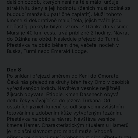
dalších ozdob, kterých není na těle málo, určuje
atraktivitu ženy a její hodnotu (ženich musí rodině za
budoucí manželku patřičně zaplatit). Muži tohoto
kmene si dekorativně malují těla, jejich tváře jsou
nejčastěji pokryty bílými vzory. Z Džinka do vesnice
Mursi je 40 km, cesta trvá přibližně 2 hodiny. Návrat
do Džinka na oběd. Následuje přejezd do Turmi.
Přestávka na oběd během dne, večeře, nocleh v
Buska, Turmi nebo Emerald Lodge.
Den 8
Po snídani přejezd směrem do Keni do Omorate.
Čeká nás přejezd na druhý břeh řeky Omo v osobitě
vyřezávaných lodích. Návštěva vesnice nejjižněji
žijících obyvatel Etiopie. Kmen Dasenech obývá
deltu řeky vlévající se do jezera Turkana. Od
ostatních jižních kmenů se odlišují velmi zvláštním
tetováním a zdobením kůže vytvořeným řezáním.
Přestávka na oběd a návrat. Návštěva vesnice
kmene Hamer. Charakteristickým rituálem u Hamerů
je iniciační slavnost pro mladé muže. Vhodně
připravení chlapci musí přeběhnout přes hřbety tuctu