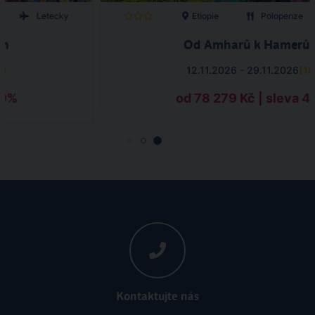
Letecky
Etiopie
Polopenze
ům
Od Amharů k Hamerů
8
)
12.11.2026 - 29.11.2026
(
18
39%
od 78 279 Kč | sleva 
Kontaktujte nás