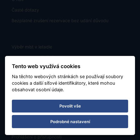
Časté dotazy
Bezplatné zrušení rezervace bez udání důvodu
Výběr míst v letadle
Garance nezměněné ceny
Tento web využívá cookies
Bezplatná změna rezervace
Na těchto webových stránkách se používají soubory
Exotika s Airbusem
cookies a další síťové identifikátory, které mohou
Exotika Dreamlinerem
obsahovat osobní údaje.
Povolit vše
Karta stálého klienta
Podrobné nastavení
Figlokluby
Prohlášení o přístupnosti