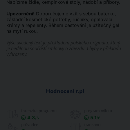
Nabízíme židle, kempinkové stoly, nádobí a příbory.
Upozornění!
Doporučujeme vzít s sebou baterku,
základní kosmetické potřeby, ručníky, opalovací
krémy a repelenty. Během cestování je užitečný gel
na mytí rukou.
Výše uvedený text je překladem polského originálu, který
je nedílnou součástí smlouvy o zájezdu. Chyby v překladu
vyhrazeny.
Hodnocení r.pl
intenzita programu
program výletu
4.3
5.1
/6
/6
průvodce
transport