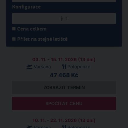
Konfigurace
2
Cena celkem
Přílet na stejné letiště
03. 11. - 15. 11. 2026 (13 dní)
Varšava
Polopenze
47 468 Kč
ZOBRAZIT TERMÍN
SPOČÍTAT CENU
10. 11. - 22. 11. 2026 (13 dní)
Varšava
Polopenze