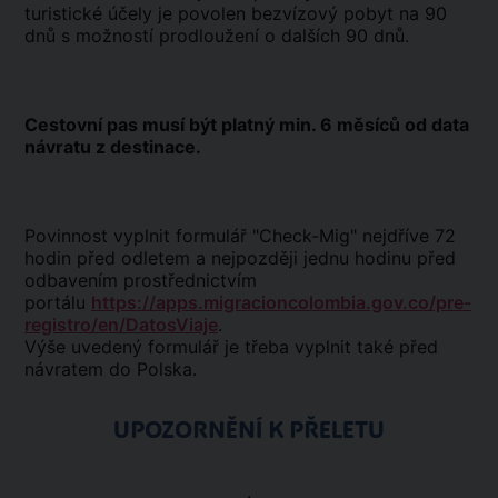
turistické účely je povolen bezvízový pobyt na 90
dnů s možností prodloužení o dalších 90 dnů.
Cestovní pas musí být platný min. 6 měsíců od data
návratu z destinace.
Povinnost vyplnit formulář "Check-Mig" nejdříve 72
hodin před odletem a nejpozději jednu hodinu před
odbavením prostřednictvím
portálu
https://apps.migracioncolombia.gov.co/pre-
registro/en/DatosViaje
.
Výše uvedený formulář je třeba vyplnit také před
návratem do Polska.
UPOZORNĚNÍ K PŘELETU
.