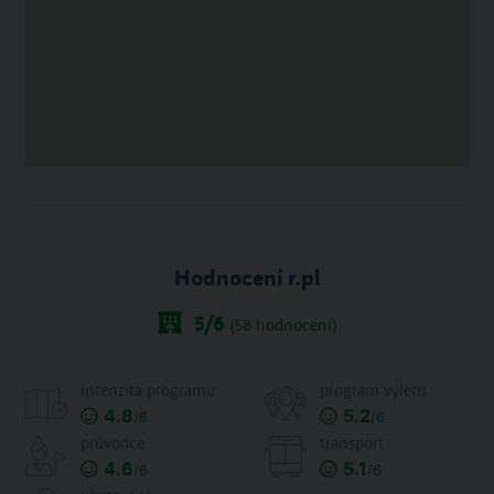
Hodnocení r.pl
5
/6
(
58
hodnocení)
intenzita programu
program výletu
4.8
5.2
/6
/6
průvodce
transport
4.6
5.1
/6
/6