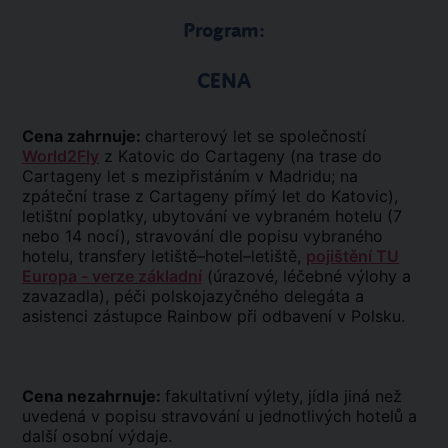
Program:
CENA
Cena zahrnuje:
charterový let se společností
World2Fly
z Katovic do Cartageny (na trase do
Cartageny let s mezipřistáním v Madridu; na
zpáteční trase z Cartageny přímý let do Katovic),
letištní poplatky, ubytování ve vybraném hotelu (7
nebo 14 nocí), stravování dle popisu vybraného
hotelu, transfery letiště–hotel–letiště,
pojištění TU
Europa - verze základní
(úrazové, léčebné výlohy a
zavazadla), péči polskojazyčného delegáta a
asistenci zástupce Rainbow při odbavení v Polsku.
Cena nezahrnuje:
fakultativní výlety, jídla jiná než
uvedená v popisu stravování u jednotlivých hotelů a
další osobní výdaje.