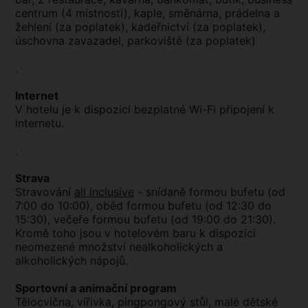
centrum (4 místnosti), kaple, směnárna, prádelna a
žehlení (za poplatek), kadeřnictví (za poplatek),
úschovna zavazadel, parkoviště (za poplatek)
.
Internet
V hotelu je k dispozici bezplatné Wi-Fi připojení k
internetu.
.
Strava
Stravování
all inclusive
- snídaně formou bufetu (od
7:00 do 10:00), oběd formou bufetu (od 12:30 do
15:30), večeře formou bufetu (od 19:00 do 21:30).
Kromě toho jsou v hotelovém baru k dispozici
neomezené množství nealkoholických a
alkoholických nápojů.
Sportovní a animační program
Tělocvična, vířivka, pingpongový stůl, malé dětské