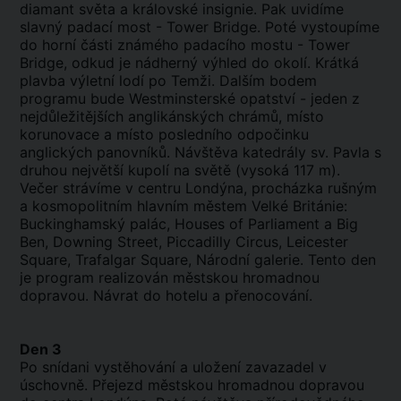
diamant světa a královské insignie. Pak uvidíme
slavný padací most - Tower Bridge. Poté vystoupíme
do horní části známého padacího mostu - Tower
Bridge, odkud je nádherný výhled do okolí. Krátká
plavba výletní lodí po Temži. Dalším bodem
programu bude Westminsterské opatství - jeden z
nejdůležitějších anglikánských chrámů, místo
korunovace a místo posledního odpočinku
anglických panovníků. Návštěva katedrály sv. Pavla s
druhou největší kupolí na světě (vysoká 117 m).
Večer strávíme v centru Londýna, procházka rušným
a kosmopolitním hlavním městem Velké Británie:
Buckinghamský palác, Houses of Parliament a Big
Ben, Downing Street, Piccadilly Circus, Leicester
Square, Trafalgar Square, Národní galerie. Tento den
je program realizován městskou hromadnou
dopravou. Návrat do hotelu a přenocování.
Den 3
Po snídani vystěhování a uložení zavazadel v
úschovně. Přejezd městskou hromadnou dopravou