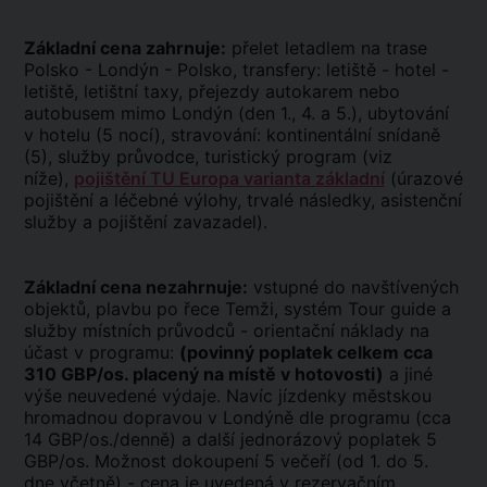
Základní cena zahrnuje:
přelet letadlem na trase
Polsko - Londýn - Polsko, transfery: letiště - hotel -
letiště, letištní taxy, přejezdy autokarem nebo
autobusem mimo Londýn (den 1., 4. a 5.), ubytování
v hotelu (5 nocí), stravování: kontinentální snídaně
(5), služby průvodce, turistický program (viz
níže),
pojištění TU Europa varianta základní
(úrazové
pojištění a léčebné výlohy, trvalé následky, asistenční
služby a pojištění zavazadel).
Základní cena nezahrnuje:
vstupné do navštívených
objektů, plavbu po řece Temži, systém Tour guide a
služby místních průvodců - orientační náklady na
účast v programu:
(povinný poplatek celkem cca
310 GBP/os. placený na místě v hotovosti)
a jiné
výše neuvedené výdaje. Navíc jízdenky městskou
hromadnou dopravou v Londýně dle programu (cca
14 GBP/os./denně) a další jednorázový poplatek 5
GBP/os. Možnost dokoupení 5 večeří (od 1. do 5.
dne včetně) - cena je uvedená v rezervačním