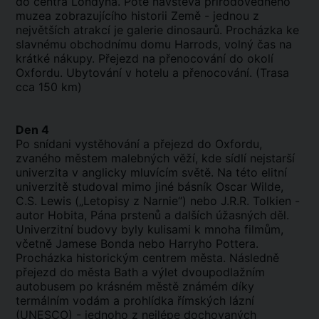
do centra Londýna. Poté návštěva přírodovědného
muzea zobrazujícího historii Země - jednou z
největších atrakcí je galerie dinosaurů. Procházka ke
slavnému obchodnímu domu Harrods, volný čas na
krátké nákupy. Přejezd na přenocování do okolí
Oxfordu. Ubytování v hotelu a přenocování. (Trasa
cca 150 km)
Den 4
Po snídani vystěhování a přejezd do Oxfordu,
zvaného městem malebných věží, kde sídlí nejstarší
univerzita v anglicky mluvícím světě. Na této elitní
univerzitě studoval mimo jiné básník Oscar Wilde,
C.S. Lewis („Letopisy z Narnie“) nebo J.R.R. Tolkien -
autor Hobita, Pána prstenů a dalších úžasných děl.
Univerzitní budovy byly kulisami k mnoha filmům,
včetně Jamese Bonda nebo Harryho Pottera.
Procházka historickým centrem města. Následně
přejezd do města Bath a výlet dvoupodlažním
autobusem po krásném městě známém díky
termálním vodám a prohlídka římských lázní
(UNESCO) - jednoho z nejlépe dochovaných