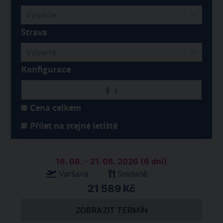
Vyberte
Strava
Vyberte
Konfigurace
2
Cena celkem
Přílet na stejné letiště
16. 08. - 21. 08. 2026 (6 dní)
Varšava
Snídaně
21 589 Kč
ZOBRAZIT TERMÍN