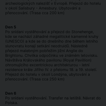
archeologických nalezišť v Evropě. Přejezd do hotelu
v okolí Salisbury - Amesbury. Ubytování a
přenocování. (Trasa cca 200 km)
Den 5
Po snídani vystěhování a přejezd do Stonehenge,
kde se nachází záhadné megalitické kamenné kruhy
(UNESCO) a kde se do dnešního dne během letního
slunovratu konají setkání neodruidů. Následně
přejezd malebným pobřežím jižní Anglie do
Brightonu. Chvilka odpočinku ve známém letovisku.
Návštěva Královského pavilonu (Royal Pavillion)
ohromujícího excentrickou architekturou - letní
rezidence krále Jiřího IV. z přelomu 18. a 19. století.
Přejezd do hotelu v okolí Londýna, ubytování a
přenocování. (Trasa cca 250 km)
Den 6
Po snídani vystěhování. Transfer na letiště. Návrat do
Polska.