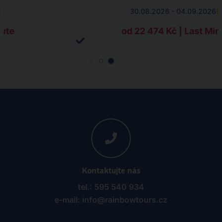
6
)
30.08.2026 - 04.09.2026
(
nute
od 22 474 Kč | Last Min
Kontaktujte nás
tel.: 595 540 934
e-mail: info@rainbowtours.cz