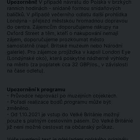
Upozornění!
V případě návratu do Polska v brzkých
ranních hodinách - snídaně formou snídaňových
balíčků. V případě večerního odletu další prohlídka
Londýna - přejezd městskou hromadnou dopravou
do centra. Zájemcům doporučujeme nákupy na
Oxford Street a těm, kteří o nakupování nemají
zájem, doporučujeme prozkoumat město
samostatně (např. Britské muzeum nebo Národní
galerie). Pro zájemce projížďka v kapsli London Eye
(Londýnské oko), která poskytne nádherné výhledy
na město (za poplatek cca 32 GBP/os., v závislosti
na čase odletu).
Upozornění k programu
- Průvodce neprovází po muzejních objektech.
- Pořadí realizace bodů programu může být
změněno.
- Od 1.10.2021 je vstup do Velké Británie možný
pouze s platným cestovním pasem. Do Velké Británie
již není možné cestovat na občanský průkaz.
Výše uvedený text je překladem polského originálu,