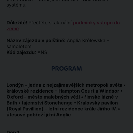
systému.
Důležité!
Přečtěte si aktuální
podmínky vstupu do
země
.
Název zájezdu v polštině
: Anglia Królewska -
samolotem
Kód zájezdu
: ANS
PROGRAM
Londýn - jedna z nejzajímavějších metropolí světa •
královské rezidence - Hampton Court a Windsor •
Oxford - město malebných věží • římské lázně v
Bath • tajemství Stonehenge • Královský pavilon
(Royal Pavillion) - letní rezidence krále Jiřího IV. •
útesové pobřeží jižní Anglie
Den 1