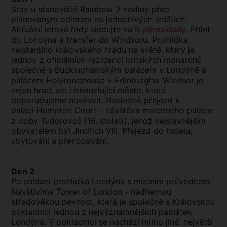
Sraz u stanoviště Rainbow 2 hodiny před
plánovaným odletem na jednotlivých letištích.
Aktuální letové řády sledujte na
R.pl/rozklady
. Přílet
do Londýna a transfer do Windsoru. Prohlídka
nejstaršího královského hradu na světě, který je
jednou z oficiálních rezidencí britských monarchů
společně s Buckinghamským palácem v Londýně a
palácem Holyroodhouse v Edinburghu. Windsor je
nejen hrad, ale i okouzlující město, které
doporučujeme navštívit. Následně přejezd k
paláci Hampton Court - návštěva malebného paláce
z doby Tudorovců (16. století), jehož nejslavnějším
obyvatelem byl Jindřich VIII. Přejezd do hotelu,
ubytování a přenocování.
Den 2
Po snídani prohlídka Londýna s místním průvodcem.
Navštívíme Tower of London - nádhernou
středověkou pevnost, která je společně s Královskou
pokladnicí jednou z nejvýznamnějších památek
Londýna. V pokladnici se nachází mimo jiné: největší