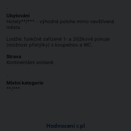
.
Ubytování
Hotely**/*** - výhodná poloha mimo navštívená
města.
Lodžie: funkčně zařízené 1- a 2lůžkové pokoje
(možnost přistýlky) s koupelnou a WC.
Strava
Kontinentální snídaně.
.
Místní kategorie
**/***
Hodnocení r.pl