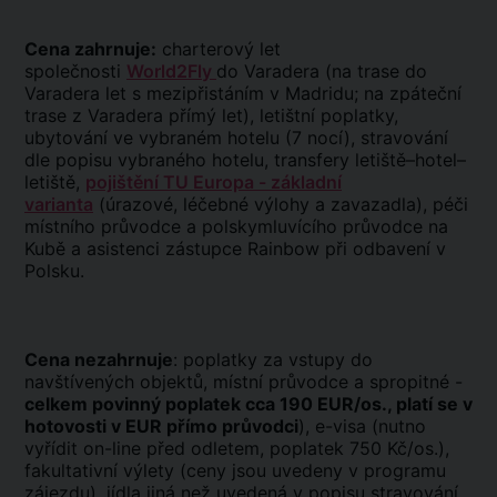
Cena zahrnuje:
charterový let
společnosti
World2Fly
do Varadera (na trase do
Varadera let s mezipřistáním v Madridu; na zpáteční
trase z Varadera přímý let), letištní poplatky,
ubytování ve vybraném hotelu (7 nocí), stravování
dle popisu vybraného hotelu, transfery letiště–hotel–
letiště,
pojištění TU Europa - základní
varianta
(úrazové, léčebné výlohy a zavazadla), péči
místního průvodce a polskymluvícího průvodce na
Kubě a asistenci zástupce Rainbow při odbavení v
Polsku.
Cena nezahrnuje
: poplatky za vstupy do
navštívených objektů, místní průvodce a spropitné -
celkem povinný poplatek cca 190 EUR/os., platí se v
hotovosti v EUR přímo průvodci
), e-visa (nutno
vyřídit on-line před odletem, poplatek 750 Kč/os.),
fakultativní výlety (ceny jsou uvedeny v programu
zájezdu), jídla jiná než uvedená v popisu stravování