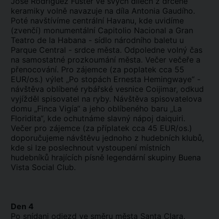
José Rodríguez Fuster ve svých dílech z drcené
keramiky volně navazuje na díla Antonia Gaudího.
Poté navštívíme centrální Havanu, kde uvidíme
(zvenčí) monumentální Capitolio Nacional a Gran
Teatro de la Habana - sídlo národního baletu u
Parque Central - srdce města. Odpoledne volný čas
na samostatné prozkoumání města. Večer večeře a
přenocování. Pro zájemce (za poplatek cca 55
EUR/os.) výlet „Po stopách Ernesta Hemingwaye“ -
návštěva oblíbené rybářské vesnice Coijimar, odkud
vyjížděl spisovatel na ryby. Návštěva spisovatelova
domu „Finca Vigía“ a jeho oblíbeného baru „La
Floridita“, kde ochutnáme slavný nápoj daiquiri.
Večer pro zájemce (za příplatek cca 45 EUR/os.)
doporučujeme návštěvu jednoho z hudebních klubů,
kde si lze poslechnout vystoupení místních
hudebníků hrajících písně legendární skupiny Buena
Vista Social Club.
Den 4
Po snídani odjezd ve směru města Santa Clara.