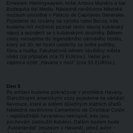
Ernestem Hemingwayem: hotel Ambos Mundos a bar
Bodequita del Medio. Následně navštívíme Městské
muzeum umístěné v Palacio de Capitanes Generales.
Pojedeme do továrny na výrobu rumu Bocoy, kde
budeme mít možnost poznat tento slavný kubánský
nápoj a seznámit se s kubánskými doutníky. Během
cesty vstoupíme do legendárního národního hotelu,
který od 30. let hostil celebrity ze světa politiky,
filmu a hudby. Fakultativně během návštěvy města
oběd (za příplatek cca 15 EUR/os.). Večer pro
zájemce výlet „Havana v noci“ (cca 55 EUR/os.).
Den 3
Po snídani budeme pokračovat v prohlídce Havany.
Starožitnými americkými vozy pojedeme na náměstí
Revoluce, které je sídlem důležitých státních úřadů.
Následně navštívíme Cementerio de Cristóbal Colón
- nejdůležitější havanskou nekropoli, kde jsou
pochováni zasloužilí Kubánci. Dalším bodem bude
„Fusterlandia“ (muzeum v Havaně), jehož autor -