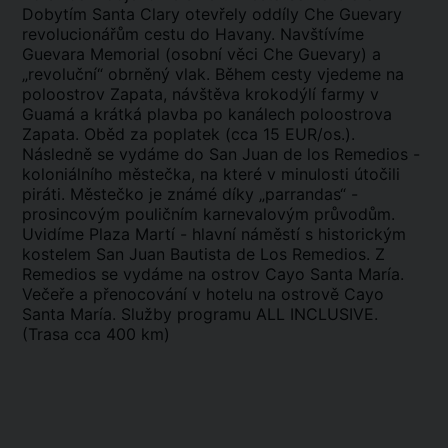
Dobytím Santa Clary otevřely oddíly Che Guevary
revolucionářům cestu do Havany. Navštívíme
Guevara Memorial (osobní věci Che Guevary) a
„revoluční“ obrněný vlak. Během cesty vjedeme na
poloostrov Zapata, návštěva krokodýlí farmy v
Guamá a krátká plavba po kanálech poloostrova
Zapata. Oběd za poplatek (cca 15 EUR/os.).
Následně se vydáme do San Juan de los Remedios -
koloniálního městečka, na které v minulosti útočili
piráti. Městečko je známé díky „parrandas“ -
prosincovým pouličním karnevalovým průvodům.
Uvidíme Plaza Martí - hlavní náměstí s historickým
kostelem San Juan Bautista de Los Remedios. Z
Remedios se vydáme na ostrov Cayo Santa María.
Večeře a přenocování v hotelu na ostrově Cayo
Santa María. Služby programu ALL INCLUSIVE.
(Trasa cca 400 km)