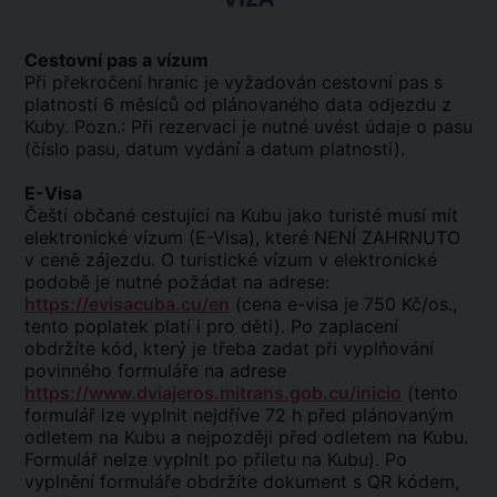
Cestovní pas a vízum
Při překročení hranic je vyžadován cestovní pas s
platností 6 měsíců od plánovaného data odjezdu z
Kuby. Pozn.: Při rezervaci je nutné uvést údaje o pasu
(číslo pasu, datum vydání a datum platnosti).
E-Visa
Čeští občané cestující na Kubu jako turisté musí mít
elektronické vízum (E-Visa), které NENÍ ZAHRNUTO
v ceně zájezdu. O turistické vízum v elektronické
podobě je nutné požádat na adrese:
https://evisacuba.cu/en
(cena e-visa je 750 Kč/os.,
tento poplatek platí i pro děti). Po zaplacení
obdržíte kód, který je třeba zadat při vyplňování
povinného formuláře na adrese
https://www.dviajeros.mitrans.gob.cu/inicio
(tento
formulář lze vyplnit nejdříve 72 h před plánovaným
odletem na Kubu a nejpozději před odletem na Kubu.
Formulář nelze vyplnit po příletu na Kubu). Po
vyplnění formuláře obdržíte dokument s QR kódem,