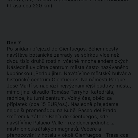
(Trasa cca 220 km)
Den 7
Po snídani přejezd do Cienfuegos. Během cesty
návštěva botanické zahrady se sbírkou více než
dvou tisíc druhů rostlin, včetně mnoha endemických.
Následně uvidíme centrum města často nazývaného
kubánskou „Perlou jihu“. Navštívíme městský bulvár a
historické centrum Cienfuegos. Na náměstí Parque
José Martí se nachází nejvýznamnější budovy města,
mimo jiné: divadlo Tomáse Terryho, katedrála,
radnice, kulturní centrum. Volný čas, oběd za
příplatek (cca 15 EUR/os.). Následně přejedeme
nejdelší promenádou na Kubě: Paseo del Prado
směrem k zátoce Bahía de Cienfuegos, kde
navštívíme Palacio Valle - rezidenci jednoho z
místních cukrářských magnátů. Večeře a
přenocování v hotelu v okolí Cienfuegos. (Trasa cca