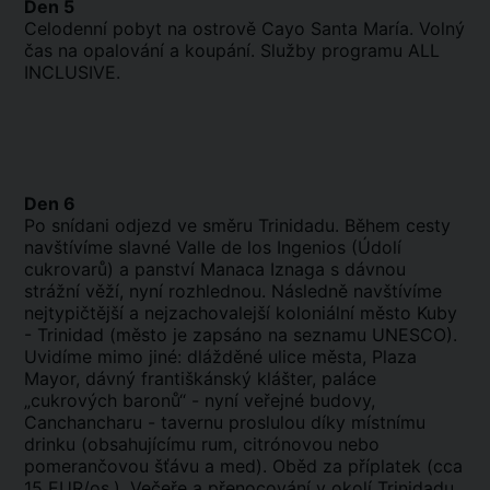
Den 5
Celodenní pobyt na ostrově Cayo Santa María. Volný
čas na opalování a koupání. Služby programu ALL
INCLUSIVE.
Den 6
Po snídani odjezd ve směru Trinidadu. Během cesty
navštívíme slavné Valle de los Ingenios (Údolí
cukrovarů) a panství Manaca Iznaga s dávnou
strážní věží, nyní rozhlednou. Následně navštívíme
nejtypičtější a nejzachovalejší koloniální město Kuby
- Trinidad (město je zapsáno na seznamu UNESCO).
Uvidíme mimo jiné: dlážděné ulice města, Plaza
Mayor, dávný františkánský klášter, paláce
„cukrových baronů“ - nyní veřejné budovy,
Canchancharu - tavernu proslulou díky místnímu
drinku (obsahujícímu rum, citrónovou nebo
pomerančovou šťávu a med). Oběd za příplatek (cca
15 EUR/os.). Večeře a přenocování v okolí Trinidadu.