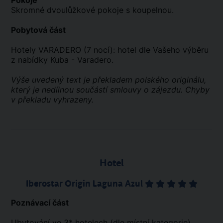
Pokoje
Skromné dvoulůžkové pokoje s koupelnou.
Pobytová část
Hotely VARADERO (7 nocí): hotel dle Vašeho výběru
z nabídky Kuba - Varadero.
Výše uvedený text je překladem polského originálu,
který je nedílnou součástí smlouvy o zájezdu. Chyby
v překladu vyhrazeny.
Hotel
Iberostar Origin Laguna Azul
Poznávací část
Ubytování ve 3* hotelech (dle místní kategorie).