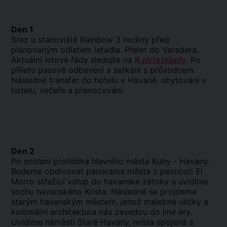
Den 1
Sraz u stanoviště Rainbow 3 hodiny před
plánovaným odletem letadla. Přelet do Varadera.
Aktuální letové řády sledujte na
R.pl/rozklady
. Po
příletu pasové odbavení a setkání s průvodcem.
Následně transfer do hotelu v Havaně, ubytování v
hotelu, večeře a přenocování.
Den 2
Po snídani prohlídka hlavního města Kuby - Havany.
Budeme obdivovat panorama města z pevnosti El
Morro střežící vstup do havanské zátoky a uvidíme
sochu havanského Krista. Následně se projdeme
starým havanským městem, jehož malebné uličky a
koloniální architektura nás zavedou do jiné éry.
Uvidíme náměstí Staré Havany, místa spojená s