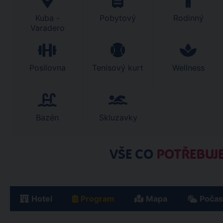
Kuba -
Pobytový
Rodinný
Varadero
Posilovna
Tenisový kurt
Wellness
Bazén
Skluzavky
VŠE CO
POTŘEBUJE
Hotel
Program
Mapa
Počas