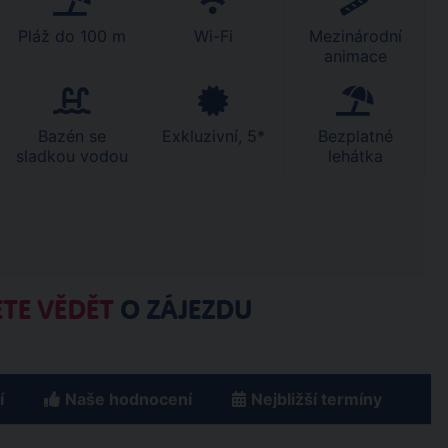
Pláž do 100 m
Wi-Fi
Mezinárodní
animace
Bazén se
Exkluzivní, 5*
Bezplatné
sladkou vodou
lehátka
TE VĚDĚT
O ZÁJEZDU
í
Naše hodnocení
Nejbližší termíny