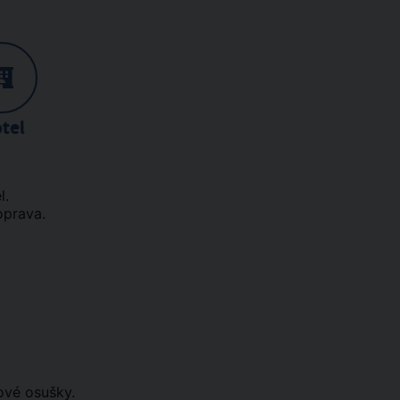
tel
l.
oprava.
ové osušky.