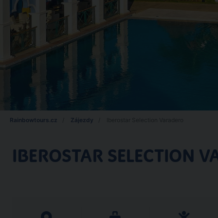
Rainbowtours.cz
Zájezdy
Iberostar Selection Varadero
IBEROSTAR SELECTION 