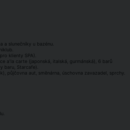
ka a slunečníky u bazénu.
niklub.
pro klienty SPA).
ce a'la carte (japonská, italská, gurmánská), 6 barů
y baru, Starcafe).
ek), půjčovna aut, směnárna, úschovna zavazadel, sprchy.
lu.