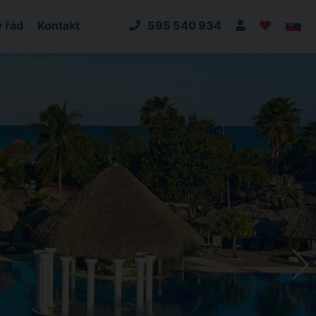
 řád
Kontakt
595 540 934