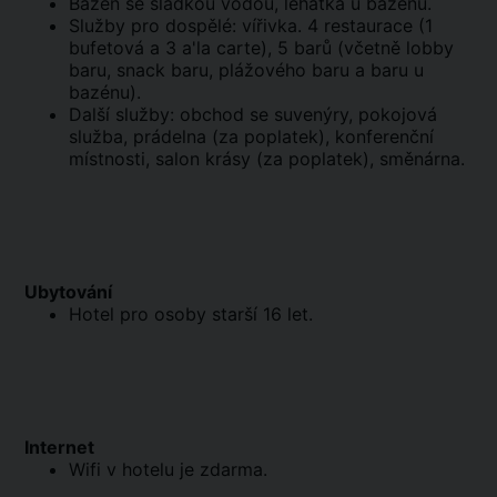
Bazén se sladkou vodou, lehátka u bazénu.
Služby pro dospělé: vířivka. 4 restaurace (1
bufetová a 3 a'la carte), 5 barů (včetně lobby
baru, snack baru, plážového baru a baru u
bazénu).
Další služby: obchod se suvenýry, pokojová
služba, prádelna (za poplatek), konferenční
místnosti, salon krásy (za poplatek), směnárna.
Ubytování
Hotel pro osoby starší 16 let.
Internet
Wifi v hotelu je zdarma.