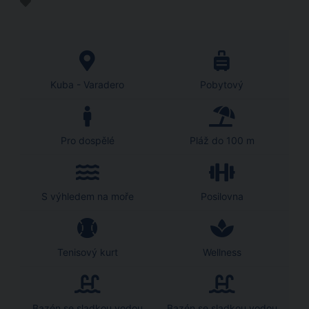
Kuba - Varadero
Pobytový
Pro dospělé
Pláž do 100 m
S výhledem na moře
Posilovna
Tenisový kurt
Wellness
Bazén se sladkou vodou
Bazén se sladkou vodou