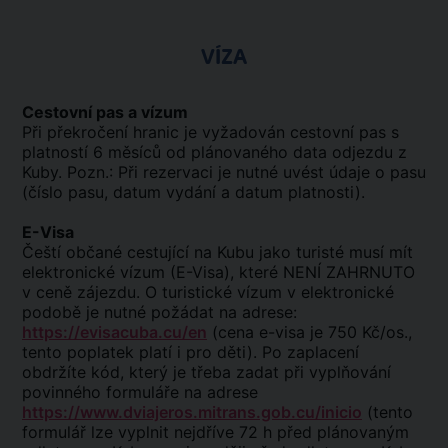
VÍZA
Cestovní pas a vízum
Při překročení hranic je vyžadován cestovní pas s
platností 6 měsíců od plánovaného data odjezdu z
Kuby. Pozn.: Při rezervaci je nutné uvést údaje o pasu
(číslo pasu, datum vydání a datum platnosti).
E-Visa
Čeští občané cestující na Kubu jako turisté musí mít
elektronické vízum (E-Visa), které NENÍ ZAHRNUTO
v ceně zájezdu. O turistické vízum v elektronické
podobě je nutné požádat na adrese:
https://evisacuba.cu/en
(cena e-visa je 750 Kč/os.,
tento poplatek platí i pro děti). Po zaplacení
obdržíte kód, který je třeba zadat při vyplňování
povinného formuláře na adrese
https://www.dviajeros.mitrans.gob.cu/inicio
(tento
formulář lze vyplnit nejdříve 72 h před plánovaným