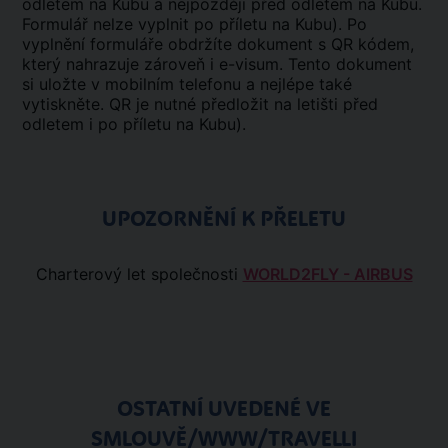
odletem na Kubu a nejpozději před odletem na Kubu.
Formulář nelze vyplnit po příletu na Kubu). Po
vyplnění formuláře obdržíte dokument s QR kódem,
který nahrazuje zároveň i e-visum. Tento dokument
si uložte v mobilním telefonu a nejlépe také
vytiskněte. QR je nutné předložit na letišti před
odletem i po příletu na Kubu).
UPOZORNĚNÍ K PŘELETU
Charterový let společnosti
WORLD2FLY - AIRBUS
OSTATNÍ UVEDENÉ VE
SMLOUVĚ/WWW/TRAVELLI