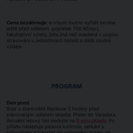
Cena nezahrnuje
: e-visum (nutno vyřídit on-line
ještě před odletem, poplatek 750 Kč/os.),
fakultativní výlety, jídla jiná než uvedená v popisu
stravování u jednotlivých hotelů a další osobní
výdaje.
PROGRAM
Den první
Sraz u stanoviště Rainbow 3 hodiny před
plánovaným odletem letadla. Přelet do Varadera.
Aktuální letový řád sledujte na
R.pl/rozklady
. Po
příletu následuje pasová kontrola, setkání s
průvodcem a transfer do vybraného hotelu ve