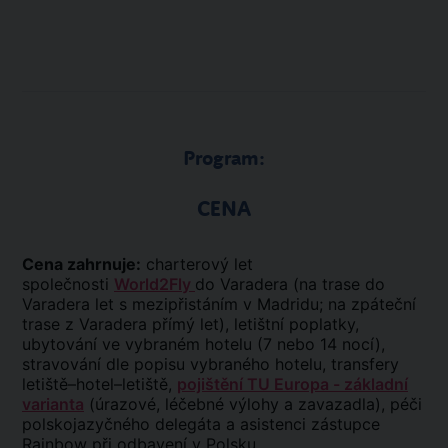
Program:
CENA
Cena zahrnuje:
charterový let
společnosti
World2Fly
do Varadera (na trase do
Varadera let s mezipřistáním v Madridu; na zpáteční
trase z Varadera přímý let), letištní poplatky,
ubytování ve vybraném hotelu (7 nebo 14 nocí),
stravování dle popisu vybraného hotelu, transfery
letiště–hotel–letiště,
pojištění TU Europa - základní
varianta
(úrazové, léčebné výlohy a zavazadla), péči
polskojazyčného delegáta a asistenci zástupce
Rainbow při odbavení v Polsku.