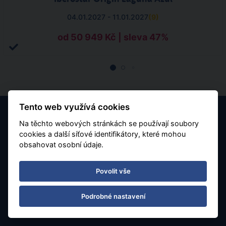
04.01.2027 - 11.01.2027
(
9
)
od 50 949 Kč | sleva 47%
Tento web využívá cookies
Na těchto webových stránkách se používají soubory
cookies a další síťové identifikátory, které mohou
obsahovat osobní údaje.
Povolit vše
Kontaktujte nás
tel.: 595 540 934
Podrobné nastavení
e-mail: info@rainbowtours.cz