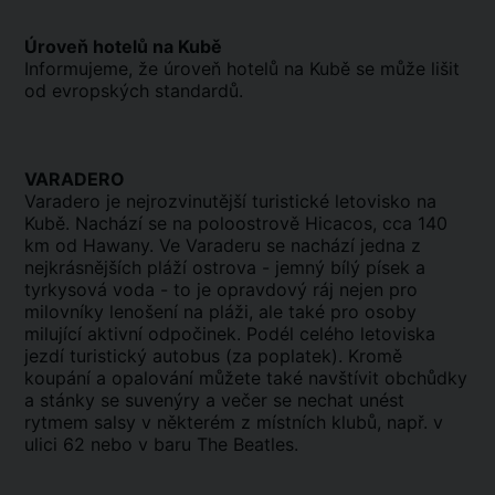
Úroveň hotelů na Kubě
Informujeme, že úroveň hotelů na Kubě se může lišit
od evropských standardů.
VARADERO
Varadero je nejrozvinutější turistické letovisko na
Kubě. Nachází se na poloostrově Hicacos, cca 140
km od Hawany. Ve Varaderu se nachází jedna z
nejkrásnějších pláží ostrova - jemný bílý písek a
tyrkysová voda - to je opravdový ráj nejen pro
milovníky lenošení na pláži, ale také pro osoby
milující aktivní odpočinek. Podél celého letoviska
jezdí turistický autobus (za poplatek). Kromě
koupání a opalování můžete také navštívit obchůdky
a stánky se suvenýry a večer se nechat unést
rytmem salsy v některém z místních klubů, např. v
ulici 62 nebo v baru The Beatles.