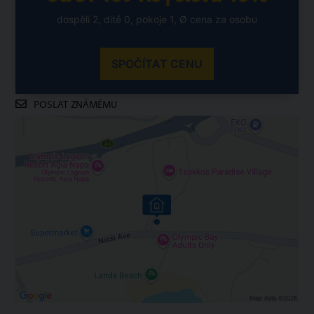
dospělí 2, dítě 0, pokoje 1, Ø cena za osobu
SPOČÍTAT CENU
POSLAT ZNÁMÉMU