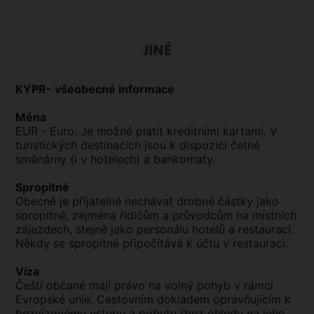
JINÉ
KYPR- všeobecné informace
Měna
EUR - Euro. Je možné platit kreditními kartami. V
turistických destinacích jsou k dispozici četné
směnárny (i v hotelech) a bankomaty.
Spropitné
Obecně je přijatelné nechávat drobné částky jako
spropitné, zejména řidičům a průvodcům na místních
zájezdech, stejně jako personálu hotelů a restaurací.
Někdy se spropitné připočítává k účtu v restauraci.
Víza
Čeští občané mají právo na volný pohyb v rámci
Evropské unie. Cestovním dokladem opravňujícím k
bezvízovému vstupu a pobytu (bez ohledu na jeho