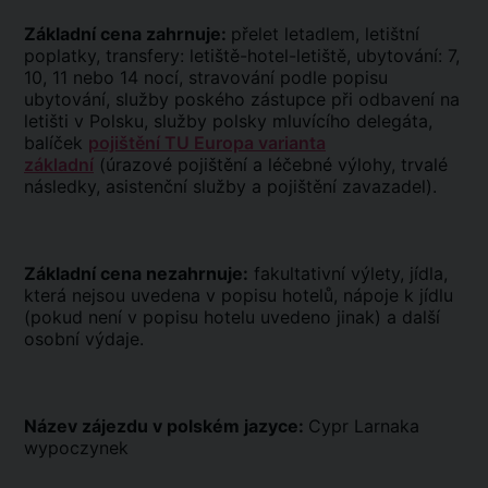
Základní cena zahrnuje:
přelet letadlem, letištní
poplatky, transfery: letiště-hotel-letiště, ubytování: 7,
10, 11 nebo 14 nocí, stravování podle popisu
ubytování, služby poského zástupce při odbavení na
letišti v Polsku, služby polsky mluvícího delegáta,
balíček
pojištění TU Europa varianta
základní
(úrazové pojištění a léčebné výlohy, trvalé
následky, asistenční služby a pojištění zavazadel).
Základní cena nezahrnuje:
fakultativní výlety, jídla,
která nejsou uvedena v popisu hotelů, nápoje k jídlu
(pokud není v popisu hotelu uvedeno jinak) a další
osobní výdaje.
Název zájezdu v polském jazyce:
Cypr Larnaka
wypoczynek