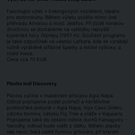
Fascinující výlet v trekingových vozidlech, ideální
pro dobrodruhy. Během výletu uvidíte mimo jiné
přehradu Arminou a most Jelefos. Při jízdě horskou
divočinou se dostaneme na vyhlídku nejvyšší
kyperské hory Olympu (1951 m). Součástí programu
je také odpočinek ve vesnici Lefkara, kde se vyrábějí
ručně vyráběné stříbrné šperky a místní výšivky, a
oběd meze.
Cena cca 70 EUR.
Plavba lodí Discovery
Plavba začíná v malebném přístavu Agia Napa.
Odtud poplujeme podél pobřeží a navštívíme
podmořské jeskyně v Agia Napa, mys Cavo Greko,
zátoku Konnos, zátoku Fig Tree a pláže v Kapparis.
Poplujeme také do oblasti města duchů Famagusty -
Varoshy, odkud bude vidět z dálky. Během plavby
nás navíc čeká oběd formou grilování, při kterém