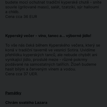
budete moci ochutnat tradiční kyperské chutě - sníte
souvle (grilované maso), salát, tzatziki, sýr halloumi
a chléb.
Cena cca 36 EUR
Kyperský večer - víno, tanec a... výborné jídlo!
To vše nás čeká během Kyperského večera, který se
koná v tradiční taverně ve vesnici Sotira. Uvidíme
přehlídku kyperských tanců, ale nebude chybět ani
vynikající jídlo, proslulé meze - různé pokrmy
podávané na samostatných talířích. Žízeň budeme
hasit bílým a červeným vínem a vodou.
Cena cca 37 UER.
Památky
Chrám svatého Lazara