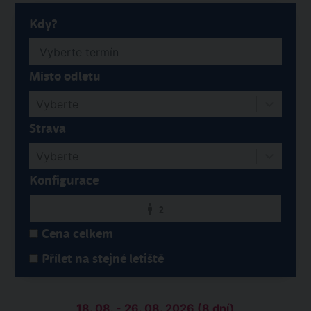
Kdy?
Místo odletu
Vyberte
Strava
Vyberte
Konfigurace
2
Cena celkem
Přílet na stejné letiště
18. 08. - 26. 08. 2026 (8 dní)