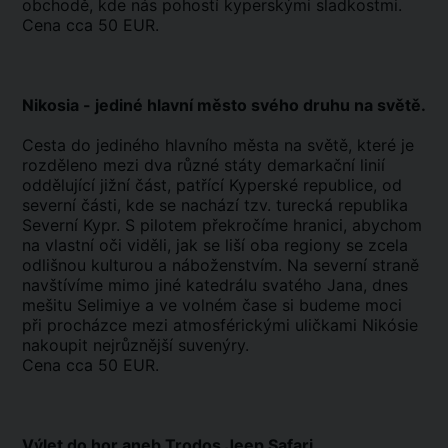
obchodě, kde nás pohostí kyperskými sladkostmi.
Cena cca 50 EUR.
Nikosia - jediné hlavní město svého druhu na světě.
Cesta do jediného hlavního města na světě, které je
rozděleno mezi dva různé státy demarkační linií
oddělující jižní část, patřící Kyperské republice, od
severní části, kde se nachází tzv. turecká republika
Severní Kypr. S pilotem překročíme hranici, abychom
na vlastní oči viděli, jak se liší oba regiony se zcela
odlišnou kulturou a náboženstvím. Na severní straně
navštívíme mimo jiné katedrálu svatého Jana, dnes
mešitu Selimiye a ve volném čase si budeme moci
při procházce mezi atmosférickými uličkami Nikósie
nakoupit nejrůznější suvenýry.
Cena cca 50 EUR.
Výlet do hor aneb Trodos Jeep Safari.