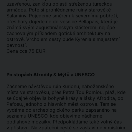
uzavřenou, zaniklou oblastí střeženou tureckou
armádou. Poté si prohlédneme ruiny starověké
Salaminy. Pojedeme směrem k severnímu pobřeží,
přes hory dojedeme do vesnice Bellapais, která je
známá svým augustiniánským klášterem, nejlépe
zachovalým příkladem gotické architektury na
ostrově. Vrcholem cesty bude Kyrenia s majestátní
pevností.
Cena cca 75 EUR.
Po stopách Afrodity & Mýtů a UNESCO
Začneme návštěvou ruin Kurionu, náboženského
místa ve starověku, přes Petra Tou Romiou, pláž, kde
se údajně objevila bohyně krásy a lásky Afrodita, do
Pafosu, jednoho z hlavních měst ostrova. Tam se
vydáme do archeologického parku zapsaného na
seznamu UNESCO, kde objevíme nádherné
podlahové mozaiky. Předpokládáme také volný čas
v přístavu. Na zpáteční cestě se zastavíme v místním