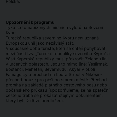
Polska.
Upozornění k programu
Týká se to nabízených místních výletů na Severní
Kypr:
Turecká republika severního Kypru není uznaná
Evropskou unií jako nezávislý stát.
V současné době turisté, kteří se chtějí pohybovat
mezi částí tzv. „Turecké republiky severního Kypru“ a
částí Kyperské republiky musí překročit Zelenou linii
v určených oblastech. Jsou to mimo jiné: Yeslirmak,
Bostanci, Mehetan, Beyarmudu, Akyar v okolí
Famagusty a přechod na Ledra Street v Nikósii -
přechod pouze pro pěší po starém městě. Přechod
probíhá na základě platného cestovního pasu nebo
občanského průkazu (upozorňujeme, že na zpáteční
cestě je třeba se prokázat stejným dokumentem,
který byl již dříve předložen).