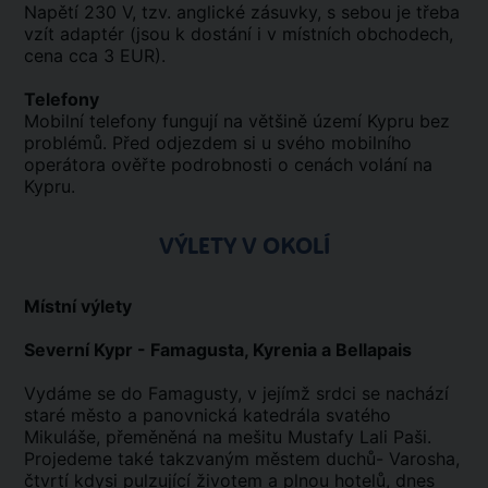
Napětí 230 V, tzv. anglické zásuvky, s sebou je třeba
vzít adaptér (jsou k dostání i v místních obchodech,
cena cca 3 EUR).
Telefony
Mobilní telefony fungují na většině území Kypru bez
problémů. Před odjezdem si u svého mobilního
operátora ověřte podrobnosti o cenách volání na
Kypru.
VÝLETY V OKOLÍ
Místní výlety
Severní Kypr - Famagusta, Kyrenia a Bellapais
Vydáme se do Famagusty, v jejímž srdci se nachází
staré město a panovnická katedrála svatého
Mikuláše, přeměněná na mešitu Mustafy Lali Paši.
Projedeme také takzvaným městem duchů- Varosha,
čtvrtí kdysi pulzující životem a plnou hotelů, dnes