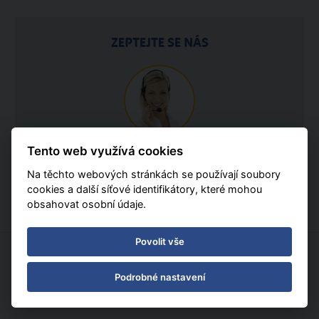
ZEPTEJTE SE NÁS
Tento web využívá cookies
595 540 934
Na těchto webových stránkách se používají soubory
Po - Pá 08:30 - 16:30
cookies a další síťové identifikátory, které mohou
obsahovat osobní údaje.
Povolit vše
ZÁKAZNÍCI SI TAKÉ OBJEDNALI
Podrobné nastavení