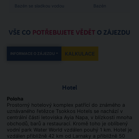
Bazén se sladkou vodou
Bazén
VŠE CO
POTŘEBUJETE VĚDĚT
O ZÁJEZDU
KALKULACE
INFORMACE O ZÁJEZDU
Hotel
Poloha
Prostorný hotelový komplex patřící do známého a
uznávaného řetězce Tsokkos Hotels se nachází v
centrální části letoviska Ayia Napa, v blízkosti mnoha
obchodů, barů a restaurací. Kromě toho je oblíbený
vodní park Water World vzdálen pouhý 1 km. Hotel je
vzdálen přibližně 42 km od Larnaky a přibližně 50