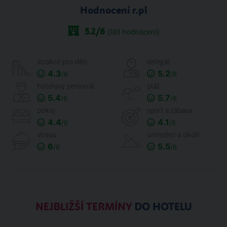
Hodnocení r.pl
5.2
/6
(
103
hodnocení)
atrakce pro děti
delegát
4.3
5.2
/6
/6
hotelový personál
pláž
5.4
5.7
/6
/6
pokoj
sport a zábava
4.4
4.1
/6
/6
strava
umístění a okolí
6
5.5
/6
/6
NEJBLIŽŠÍ TERMÍNY
DO HOTELU