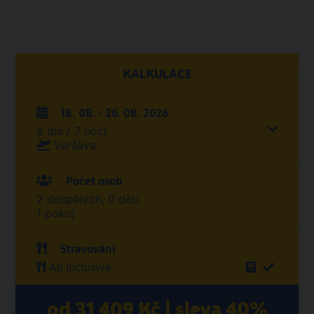
KALKULACE
18. 08. - 26. 08. 2026
8 dní / 7 nocí
Varšava
Počet osob
2 dospělých, 0 dětí
1 pokoj
Stravování
All Inclusive
od 31 409 Kč | sleva 40%