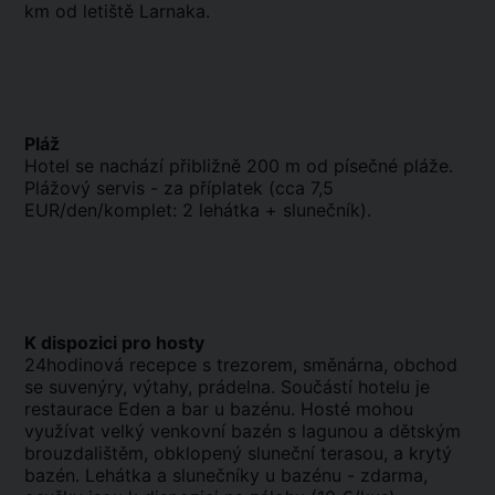
km od letiště Larnaka.
Pláž
Hotel se nachází přibližně 200 m od písečné pláže.
Plážový servis - za příplatek (cca 7,5
EUR/den/komplet: 2 lehátka + slunečník).
K dispozici pro hosty
24hodinová recepce s trezorem, směnárna, obchod
se suvenýry, výtahy, prádelna. Součástí hotelu je
restaurace Eden a bar u bazénu. Hosté mohou
využívat velký venkovní bazén s lagunou a dětským
brouzdalištěm, obklopený sluneční terasou, a krytý
bazén. Lehátka a slunečníky u bazénu - zdarma,