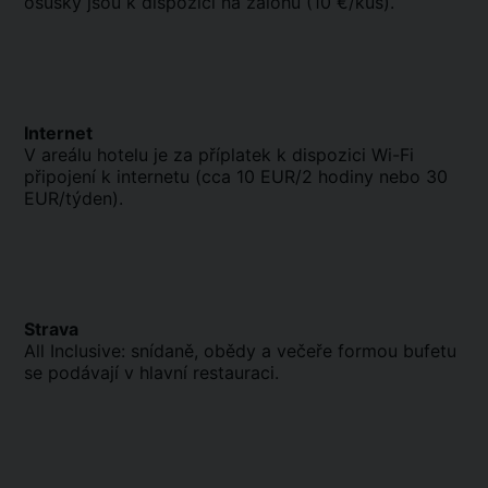
osušky jsou k dispozici na zálohu (10 €/kus).
Internet
V areálu hotelu je za příplatek k dispozici Wi-Fi
připojení k internetu (cca 10 EUR/2 hodiny nebo 30
EUR/týden).
Strava
All Inclusive: snídaně, obědy a večeře formou bufetu
se podávají v hlavní restauraci.