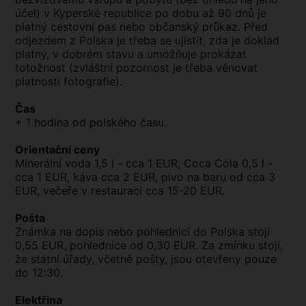
účel) v Kyperské republice po dobu až 90 dnů je
platný cestovní pas nebo občanský průkaz. Před
odjezdem z Polska je třeba se ujistit, zda je doklad
platný, v dobrém stavu a umožňuje prokázat
totožnost (zvláštní pozornost je třeba věnovat
platnosti fotografie).
Čas
+ 1 hodina od polského času.
Orientační ceny
Minerální voda 1,5 l - cca 1 EUR, Coca Cola 0,5 l -
cca 1 EUR, káva cca 2 EUR, pivo na baru od cca 3
EUR, večeře v restauraci cca 15-20 EUR.
Pošta
Známka na dopis nebo pohlednici do Polska stojí
0,55 EUR, pohlednice od 0,30 EUR. Za zmínku stojí,
že státní úřady, včetně pošty, jsou otevřeny pouze
do 12:30.
Elektřina