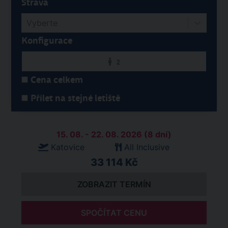
Strava
Vyberte
Konfigurace
2
Cena celkem
Přílet na stejné letiště
15. 08. - 22. 08. 2026 (8 dní)
Katovice
All Inclusive
33 114 Kč
ZOBRAZIT TERMÍN
SPOČÍTAT CENU