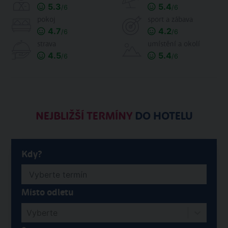
5.3
5.4
/6
/6
pokoj
sport a zábava
4.7
4.2
/6
/6
strava
umístění a okolí
4.5
5.4
/6
/6
NEJBLIŽŠÍ TERMÍNY
DO HOTELU
Kdy?
Místo odletu
Vyberte