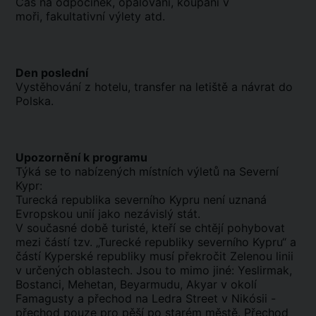
Čas na odpočinek, opalování, koupání v
moři, fakultativní výlety atd.
Den poslední
Vystěhování z hotelu, transfer na letiště a návrat do
Polska.
Upozornění k programu
Týká se to nabízených místních výletů na Severní
Kypr:
Turecká republika severního Kypru není uznaná
Evropskou unií jako nezávislý stát.
V současné době turisté, kteří se chtějí pohybovat
mezi částí tzv. „Turecké republiky severního Kypru“ a
částí Kyperské republiky musí překročit Zelenou linii
v určených oblastech. Jsou to mimo jiné: Yeslirmak,
Bostanci, Mehetan, Beyarmudu, Akyar v okolí
Famagusty a přechod na Ledra Street v Nikósii -
přechod pouze pro pěší po starém městě. Přechod