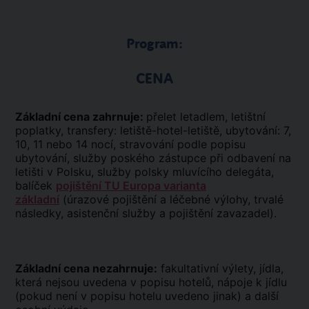
Program:
CENA
Základní cena zahrnuje:
přelet letadlem, letištní
poplatky, transfery: letiště-hotel-letiště, ubytování: 7,
10, 11 nebo 14 nocí, stravování podle popisu
ubytování, služby poského zástupce při odbavení na
letišti v Polsku, služby polsky mluvícího delegáta,
balíček
pojištění TU Europa varianta
základní
(úrazové pojištění a léčebné výlohy, trvalé
následky, asistenční služby a pojištění zavazadel).
Základní cena nezahrnuje:
fakultativní výlety, jídla,
která nejsou uvedena v popisu hotelů, nápoje k jídlu
(pokud není v popisu hotelu uvedeno jinak) a další