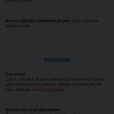
osobní výdaje.
Název zájezdu v polském jazyce:
Cypr Larnaka
wypoczynek
PROGRAM
Den první
Odlet z Polska. Sraz u stanoviště Rainbow 2 hodiny
před plánovaným odletem letadla. Aktuální letové
řády sledujte na
R.pl/rozklady
.
Den druhý až předposlední