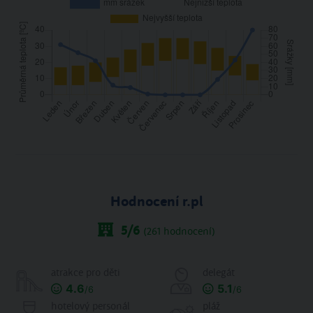
Hodnocení r.pl
5
/6
(
261
hodnocení)
atrakce pro děti
delegát
4.6
5.1
/6
/6
hotelový personál
pláž