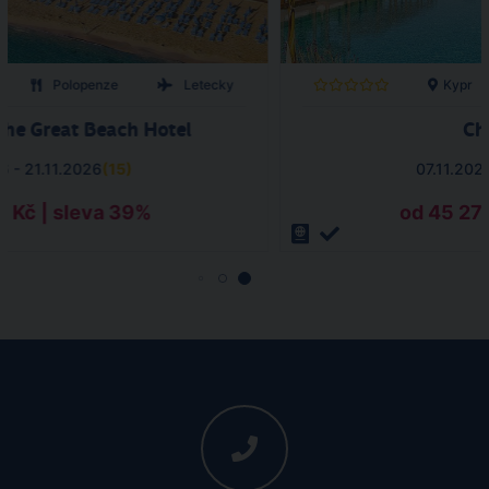
Polopenze
Letecky
Kypr
the Great Beach Hotel
Ch
6 - 21.11.2026
(
15
)
07.11.202
8 Kč | sleva 39%
od 45 272