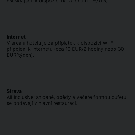
osušky jsou k dispozici na zálohu (10 €/kus).
Internet
V areálu hotelu je za příplatek k dispozici Wi-Fi
připojení k internetu (cca 10 EUR/2 hodiny nebo 30
EUR/týden).
Strava
All Inclusive: snídaně, obědy a večeře formou bufetu
se podávají v hlavní restauraci.