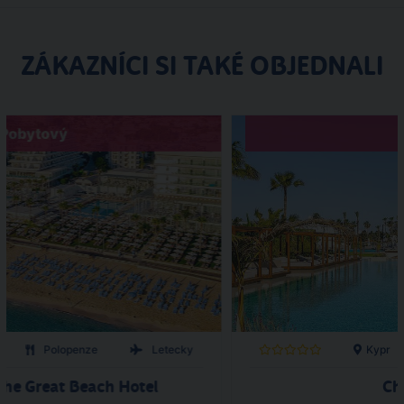
ZÁKAZNÍCI SI TAKÉ OBJEDNALI
Pobytový
Polopenze
Letecky
Kypr
the Great Beach Hotel
Ch