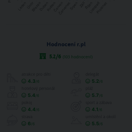
Hodnocení r.pl
5.2
/6
(
103
hodnocení)
atrakce pro děti
delegát
4.3
5.2
/6
/6
hotelový personál
pláž
5.4
5.7
/6
/6
pokoj
sport a zábava
4.4
4.1
/6
/6
strava
umístění a okolí
6
5.5
/6
/6