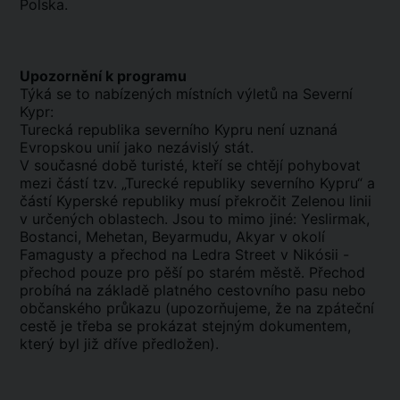
Polska.
Upozornění k programu
Týká se to nabízených místních výletů na Severní
Kypr:
Turecká republika severního Kypru není uznaná
Evropskou unií jako nezávislý stát.
V současné době turisté, kteří se chtějí pohybovat
mezi částí tzv. „Turecké republiky severního Kypru“ a
částí Kyperské republiky musí překročit Zelenou linii
v určených oblastech. Jsou to mimo jiné: Yeslirmak,
Bostanci, Mehetan, Beyarmudu, Akyar v okolí
Famagusty a přechod na Ledra Street v Nikósii -
přechod pouze pro pěší po starém městě. Přechod
probíhá na základě platného cestovního pasu nebo
občanského průkazu (upozorňujeme, že na zpáteční
cestě je třeba se prokázat stejným dokumentem,
který byl již dříve předložen).