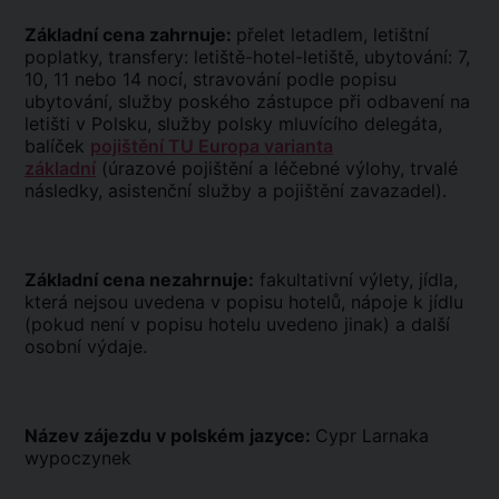
Základní cena zahrnuje:
přelet letadlem, letištní
poplatky, transfery: letiště-hotel-letiště, ubytování: 7,
10, 11 nebo 14 nocí, stravování podle popisu
ubytování, služby poského zástupce při odbavení na
letišti v Polsku, služby polsky mluvícího delegáta,
balíček
pojištění TU Europa varianta
základní
(úrazové pojištění a léčebné výlohy, trvalé
následky, asistenční služby a pojištění zavazadel).
Základní cena nezahrnuje:
fakultativní výlety, jídla,
která nejsou uvedena v popisu hotelů, nápoje k jídlu
(pokud není v popisu hotelu uvedeno jinak) a další
osobní výdaje.
Název zájezdu v polském jazyce:
Cypr Larnaka
wypoczynek