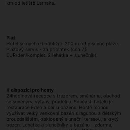
km od letiště Larnaka.
Pláž
Hotel se nachází přibližně 200 m od písečné pláže.
Plážový servis - za příplatek (cca 7,5
EUR/den/komplet: 2 lehátka + slunečník).
K dispozici pro hosty
24hodinová recepce s trezorem, směnárna, obchod
se suvenýry, výtahy, prádelna. Součástí hotelu je
restaurace Eden a bar u bazénu. Hosté mohou
využívat velký venkovní bazén s lagunou a dětským
brouzdalištěm, obklopený sluneční terasou, a krytý
bazén. Lehátka a slunečníky u bazénu - zdarma,