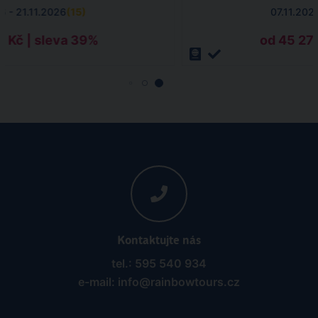
6 - 21.11.2026
(
15
)
07.11.202
8 Kč | sleva 39%
od 45 272
Kontaktujte nás
tel.: 595 540 934
e-mail: info@rainbowtours.cz