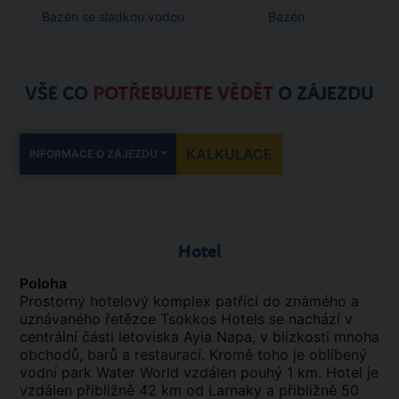
Bazén se sladkou vodou
Bazén
VŠE CO
POTŘEBUJETE VĚDĚT
O ZÁJEZDU
KALKULACE
INFORMACE O ZÁJEZDU
Hotel
Poloha
Prostorný hotelový komplex patřící do známého a
uznávaného řetězce Tsokkos Hotels se nachází v
centrální části letoviska Ayia Napa, v blízkosti mnoha
obchodů, barů a restaurací. Kromě toho je oblíbený
vodní park Water World vzdálen pouhý 1 km. Hotel je
vzdálen přibližně 42 km od Larnaky a přibližně 50