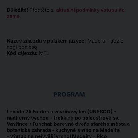
Důležité!
Přečtěte si
aktuální podmínky vstupu do
země
.
Název zájezdu v polském jazyce:
Madera - gdzie
nogi poniosą
Kód zájezdu:
MTL
PROGRAM
Leváda 25 Fontes a vavřínový les (UNESCO) •
nádherný východ - trekking po poloostrově sv.
Vavřince • Funchal: barevné dveře starého města a
botanická zahrada • kuchyně a víno na Madeiře
• výstup na nejvyšší vrchol Madeiry - Pico