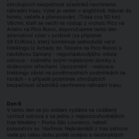
ohrožujících bezpečnost účastníků navrhneme
náhradní trasu. Výlet je veden v angličtině. Návrat do
hotelu, večeře a přenocování. (Trasa cca 50 km)
Všichni, kteří se necítí na výstup z vrcholu Pico na
Arieiro na Pico Ruivo, doporučujeme tento den
alternativní výlet v polštině (za příplatek
58 EUR/os.), který kombinuje jednodušší verzi
trekkingu (z Achady do Teixeira na Pico Ruivo) s
návštěvou Santany - nejpohádkovějšího města
ostrova - známého svými malebnými domky s
doškovými střechami. Upozornění - realizace
trekkingu závisí na povětrnostních podmínkách na
horách - v případě podmínek ohrožujících
bezpečnost účastníků navrhneme náhradní trasu.
Den 6
V tento den se po snídani vydáme na vzdálený
východ ostrova a na jednu z nejpozoruhodnějších
tras Madeiry – Ponta São Lourenco, neboli
poloostrov sv. Vavřince. Nejkrásnější z tras ostrova
vede po celou dobu podél oceánu a neobvyklých