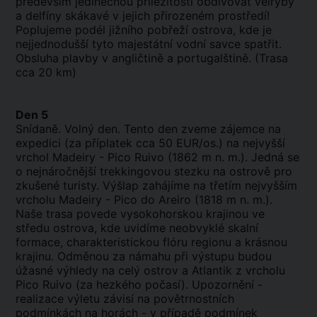
především jedinečnou příležitostí obdivovat velryby
a delfíny skákavé v jejich přirozeném prostředí!
Poplujeme podél jižního pobřeží ostrova, kde je
nejjednodušší tyto majestátní vodní savce spatřit.
Obsluha plavby v angličtině a portugalštině. (Trasa
cca 20 km)
Den 5
Snídaně. Volný den. Tento den zveme zájemce na
expedici (za příplatek cca 50 EUR/os.) na nejvyšší
vrchol Madeiry - Pico Ruivo (1862 m n. m.). Jedná se
o nejnáročnější trekkingovou stezku na ostrově pro
zkušené turisty. Výšlap zahájíme na třetím nejvyšším
vrcholu Madeiry - Pico do Areiro (1818 m n. m.).
Naše trasa povede vysokohorskou krajinou ve
středu ostrova, kde uvidíme neobvyklé skalní
formace, charakteristickou flóru regionu a krásnou
krajinu. Odměnou za námahu při výstupu budou
úžasné výhledy na celý ostrov a Atlantik z vrcholu
Pico Ruivo (za hezkého počasí). Upozornění -
realizace výletu závisí na povětrnostních
podmínkách na horách - v případě podmínek