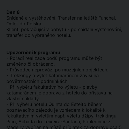
Den 8
Snídaně a vystěhování. Transfer na letiště Funchal.
Odlet do Polska.
Klienti pokračující v pobytu - po snídani vystěhování,
transfer do vybraného hotelu.
Upozornění k programu
- Pořadí realizace bodů programu může být
změněno či obráceno.
- Průvodce neprovází po muzejních objektech.
- Trekkingy a výlet katamaránem závisí na
povětrnostních podmínkách.
- Při výběru fakultativního výletu - plavby
katamaránem je doprava z hotelu do přístavu na
vlastní náklady.
- Při výběru hotelu Quinta do Esteito během
poznávacího zájezdu je vzhledem k lokalitě k
fakultativním výletům např. výletu džípy, trekkingu
Pico, Achada do Teixeira-Santana, Pohlednice z
Madeiry vybírán na místě příplatek za dopravu cca 5