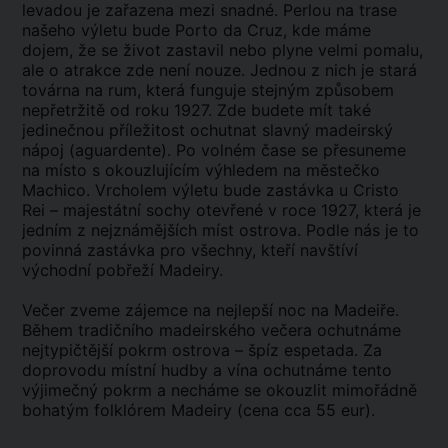
levadou je zařazena mezi snadné. Perlou na trase
našeho výletu bude Porto da Cruz, kde máme
dojem, že se život zastavil nebo plyne velmi pomalu,
ale o atrakce zde není nouze. Jednou z nich je stará
továrna na rum, která funguje stejným způsobem
nepřetržitě od roku 1927. Zde budete mít také
jedinečnou příležitost ochutnat slavný madeirský
nápoj (aguardente). Po volném čase se přesuneme
na místo s okouzlujícím výhledem na městečko
Machico. Vrcholem výletu bude zastávka u Cristo
Rei – majestátní sochy otevřené v roce 1927, která je
jedním z nejznámějších míst ostrova. Podle nás je to
povinná zastávka pro všechny, kteří navštíví
východní pobřeží Madeiry.
Večer zveme zájemce na nejlepší noc na Madeiře.
Během tradičního madeirského večera ochutnáme
nejtypičtější pokrm ostrova – špíz espetada. Za
doprovodu místní hudby a vína ochutnáme tento
výjimečný pokrm a necháme se okouzlit mimořádně
bohatým folklórem Madeiry (cena cca 55 eur).