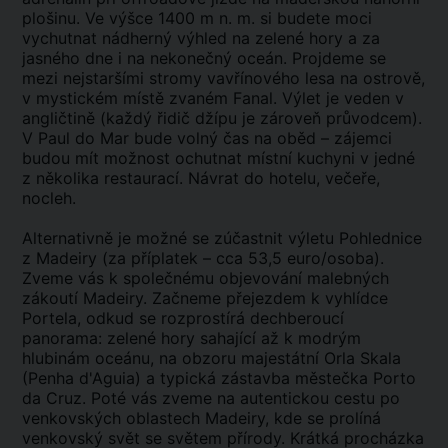
plošinu. Ve výšce 1400 m n. m. si budete moci
vychutnat nádherný výhled na zelené hory a za
jasného dne i na nekonečný oceán. Projdeme se
mezi nejstaršími stromy vavřínového lesa na ostrově,
v mystickém místě zvaném Fanal. Výlet je veden v
angličtině (každý řidič džípu je zároveň průvodcem).
V Paul do Mar bude volný čas na oběd – zájemci
budou mít možnost ochutnat místní kuchyni v jedné
z několika restaurací. Návrat do hotelu, večeře,
nocleh.
Alternativně je možné se zúčastnit výletu Pohlednice
z Madeiry (za příplatek – cca 53,5 euro/osoba).
Zveme vás k společnému objevování malebných
zákoutí Madeiry. Začneme přejezdem k vyhlídce
Portela, odkud se rozprostírá dechberoucí
panorama: zelené hory sahající až k modrým
hlubinám oceánu, na obzoru majestátní Orla Skala
(Penha d'Aguia) a typická zástavba městečka Porto
da Cruz. Poté vás zveme na autentickou cestu po
venkovských oblastech Madeiry, kde se prolíná
venkovský svět se světem přírody. Krátká procházka