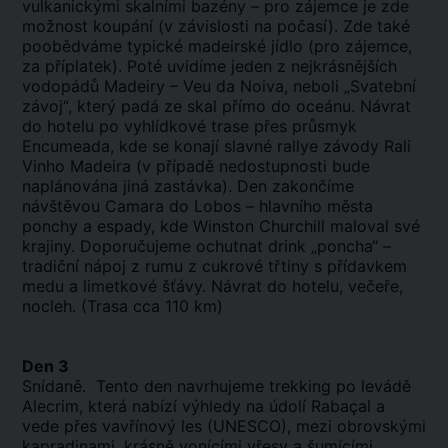
vulkanickými skalními bazény – pro zájemce je zde
možnost koupání (v závislosti na počasí). Zde také
poobědváme typické madeirské jídlo (pro zájemce,
za příplatek). Poté uvidíme jeden z nejkrásnějších
vodopádů Madeiry – Veu da Noiva, neboli „Svatební
závoj“, který padá ze skal přímo do oceánu. Návrat
do hotelu po vyhlídkové trase přes průsmyk
Encumeada, kde se konají slavné rallye závody Rali
Vinho Madeira (v případě nedostupnosti bude
naplánována jiná zastávka). Den zakončíme
návštěvou Camara do Lobos – hlavního města
ponchy a espady, kde Winston Churchill maloval své
krajiny. Doporučujeme ochutnat drink „poncha“ –
tradiční nápoj z rumu z cukrové třtiny s přídavkem
medu a limetkové šťávy. Návrat do hotelu, večeře,
nocleh. (Trasa cca 110 km)
Den 3
Snídaně. Tento den navrhujeme trekking po levádě
Alecrim, která nabízí výhledy na údolí Rabaçal a
vede přes vavřínový les (UNESCO), mezi obrovskými
kapradinami, krásně vonícími vřesy a šumícími