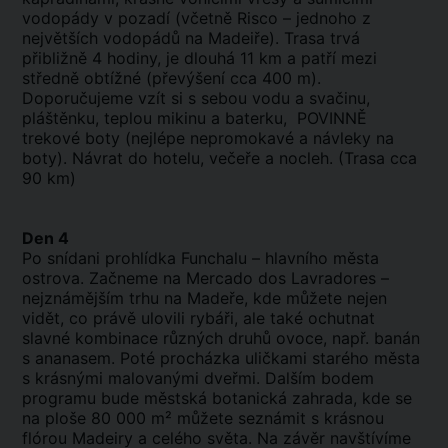
vodopády v pozadí (včetně Risco – jednoho z
největších vodopádů na Madeiře). Trasa trvá
přibližně 4 hodiny, je dlouhá 11 km a patří mezi
středně obtížné (převýšení cca 400 m).
Doporučujeme vzít si s sebou vodu a svačinu,
pláštěnku, teplou mikinu a baterku, POVINNĚ
trekové boty (nejlépe nepromokavé a návleky na
boty). Návrat do hotelu, večeře a nocleh. (Trasa cca
90 km)
Den 4
Po snídani prohlídka Funchalu – hlavního města
ostrova. Začneme na Mercado dos Lavradores –
nejznámějším trhu na Madeře, kde můžete nejen
vidět, co právě ulovili rybáři, ale také ochutnat
slavné kombinace různých druhů ovoce, např. banán
s ananasem. Poté procházka uličkami starého města
s krásnými malovanými dveřmi. Dalším bodem
programu bude městská botanická zahrada, kde se
na ploše 80 000 m² můžete seznámit s krásnou
flórou Madeiry a celého světa. Na závěr navštívíme