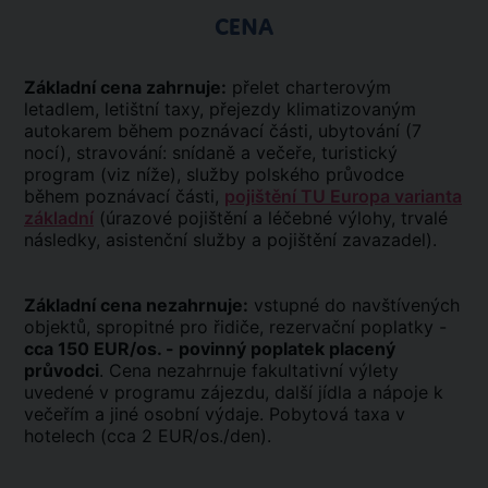
CENA
Základní cena zahrnuje:
přelet charterovým
letadlem, letištní taxy, přejezdy klimatizovaným
autokarem během poznávací části, ubytování (7
nocí), stravování: snídaně a večeře, turistický
program (viz níže), služby polského průvodce
během poznávací části,
pojištění TU Europa varianta
základní
(úrazové pojištění a léčebné výlohy, trvalé
následky, asistenční služby a pojištění zavazadel).
Základní cena nezahrnuje:
vstupné do navštívených
objektů, spropitné pro řidiče, rezervační poplatky -
cca 150 EUR/os. - povinný poplatek placený
průvodci
. Cena nezahrnuje fakultativní výlety
uvedené v programu zájezdu, další jídla a nápoje k
večeřím a jiné osobní výdaje. Pobytová taxa v
hotelech (cca 2 EUR/os./den).