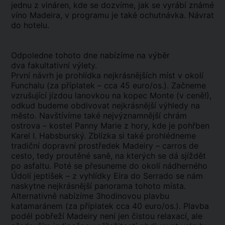
jednu z vináren, kde se dozvíme, jak se vyrábí známé
víno Madeira, v programu je také ochutnávka. Návrat
do hotelu.
Odpoledne tohoto dne nabízíme na výběr
dva fakultativní výlety.
První návrh je prohlídka nejkrásnějších míst v okolí
Funchalu (za příplatek – cca 45 euro/os.). Začneme
vzrušující jízdou lanovkou na kopec Monte (v ceně!),
odkud budeme obdivovat nejkrásnější výhledy na
město. Navštívíme také nejvýznamnější chrám
ostrova – kostel Panny Marie z hory, kde je pohřben
Karel I. Habsburský. Zblízka si také prohlédneme
tradiční dopravní prostředek Madeiry – carros de
cesto, tedy proutěné saně, na kterých se dá sjíždět
po asfaltu. Poté se přesuneme do okolí nádherného
Údolí jeptišek – z vyhlídky Eira do Serrado se nám
naskytne nejkrásnější panorama tohoto místa.
Alternativně nabízíme 3hodinovou plavbu
katamaránem (za příplatek cca 40 euro/os.). Plavba
podél pobřeží Madeiry není jen čistou relaxací, ale