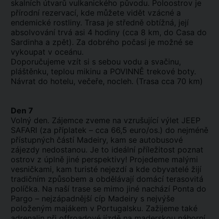
skalních útvarů vulkanického původu. Poloostrov je
přírodní rezervací, kde můžete vidět vzácné a
endemické rostliny. Trasa je středně obtížná, její
absolvování trvá asi 4 hodiny (cca 8 km, do Casa do
Sardinha a zpět). Za dobrého počasí je možné se
vykoupat v oceánu.
Doporučujeme vzít si s sebou vodu a svačinu,
pláštěnku, teplou mikinu a POVINNĚ trekové boty.
Návrat do hotelu, večeře, nocleh. (Trasa cca 70 km)
Den 7
Volný den. Zájemce zveme na vzrušující výlet JEEP
SAFARI (za příplatek – cca 66,5 euro/os.) do nejméně
přístupných částí Madeiry, kam se autobusové
zájezdy nedostanou. Je to ideální příležitost poznat
ostrov z úplně jiné perspektivy! Projedeme malými
vesničkami, kam turisté nejezdí a kde obyvatelé žijí
tradičním způsobem a obdělávají domácí terasovitá
políčka. Na naší trase se mimo jiné nachází Ponta do
Pargo – nejzápadnější cíp Madeiry s nejvýše
položeným majákem v Portugalsku. Zažijeme také
adrenalin při offroadové jízdě na maderskou náhorní