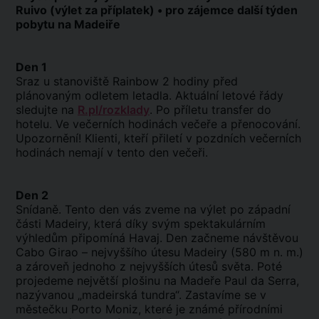
Ruivo (výlet za příplatek) • pro zájemce další týden
pobytu na Madeiře
Den 1
Sraz u stanoviště Rainbow 2 hodiny před
plánovaným odletem letadla. Aktuální letové řády
sledujte na
R.pl/rozklady
. Po příletu transfer do
hotelu. Ve večerních hodinách večeře a přenocování.
Upozornění! Klienti, kteří přiletí v pozdních večerních
hodinách nemají v tento den večeři.
Den 2
Snídaně. Tento den vás zveme na výlet po západní
části Madeiry, která díky svým spektakulárním
výhledům připomíná Havaj. Den začneme návštěvou
Cabo Girao – nejvyššího útesu Madeiry (580 m n. m.)
a zároveň jednoho z nejvyšších útesů světa. Poté
projedeme největší plošinu na Madeře Paul da Serra,
nazývanou „madeirská tundra“. Zastavíme se v
městečku Porto Moniz, které je známé přírodními