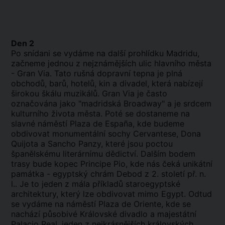
Den 2
Po snídani se vydáme na další prohlídku Madridu,
začneme jednou z nejznámějších ulic hlavního města
- Gran Via. Tato rušná dopravní tepna je plná
obchodů, barů, hotelů, kin a divadel, která nabízejí
širokou škálu muzikálů. Gran Via je často
označována jako "madridská Broadway" a je srdcem
kulturního života města. Poté se dostaneme na
slavné náměstí Plaza de España, kde budeme
obdivovat monumentální sochy Cervantese, Dona
Quijota a Sancho Panzy, které jsou poctou
španělskému literárnímu dědictví. Dalším bodem
trasy bude kopec Principe Pio, kde nás čeká unikátní
památka - egyptský chrám Debod z 2. století př. n.
l.. Je to jeden z mála příkladů staroegyptské
architektury, který lze obdivovat mimo Egypt. Odtud
se vydáme na náměstí Plaza de Oriente, kde se
nachází působivé Královské divadlo a majestátní
Palacio Real, jeden z nejkrásnějších královských