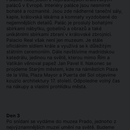
paláců v Evropě. Interiéry paláce jsou nesmírně
bohaté a rozmanité. Jsou zde nádherné taneční sály,
kaple, královská lékárna a komnaty vyzdobené do
nejjemnějších detailů. Palác je proslulý bohatými
sbírkami nábytku, gobelínů a obrazů a také
unikátními sbírkami zbraní v královské zbrojnici.
Palacio Real však není jen muzeum. Je stále
oficiálním sídlem krále a využívá se k důležitým
státním ceremoniím. Dále navštívíme madridskou
katedrálu, jedinou na světě, kterou mimo Řím a
Vatikán věnoval papež Jan Pavel II. Nakonec se
projdeme Starým městem, kde na náměstích Plaza
de la Villa, Plaza Mayor a Puerta del Sol objevíme
kouzlo architektury 17. století. Odpoledne volný čas
na nákupy a vlastní prohlídku města.
Den 3
Po snídani se vydáme do muzea Prado, jednoho z
nejvýznamnějších muzeí umění na světě. Budeme