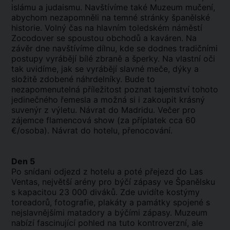
islámu a judaismu. Navštívíme také Muzeum mučení,
abychom nezapomněli na temné stránky španělské
historie. Volný čas na hlavním toledském náměstí
Zocodover se spoustou obchodů a kaváren. Na
závěr dne navštívíme dílnu, kde se dodnes tradičními
postupy vyrábějí bílé zbraně a šperky. Na vlastní oči
tak uvidíme, jak se vyrábějí slavné meče, dýky a
složitě zdobené náhrdelníky. Bude to
nezapomenutelná příležitost poznat tajemství tohoto
jedinečného řemesla a možná si i zakoupit krásný
suvenýr z výletu. Návrat do Madridu. Večer pro
zájemce flamencová show (za příplatek cca 60
€/osoba). Návrat do hotelu, přenocování.
Den 5
Po snídani odjezd z hotelu a poté přejezd do Las
Ventas, největší arény pro býčí zápasy ve Španělsku
s kapacitou 23 000 diváků. Zde uvidíte kostýmy
toreadorů, fotografie, plakáty a památky spojené s
nejslavnějšími matadory a býčími zápasy. Muzeum
nabízí fascinující pohled na tuto kontroverzní, ale