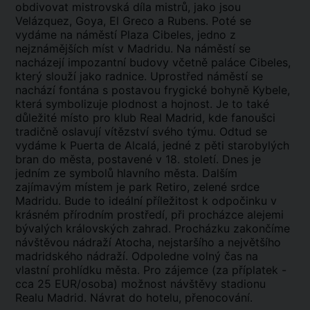
obdivovat mistrovská díla mistrů, jako jsou
Velázquez, Goya, El Greco a Rubens. Poté se
vydáme na náměstí Plaza Cibeles, jedno z
nejznámějších míst v Madridu. Na náměstí se
nacházejí impozantní budovy včetně paláce Cibeles,
který slouží jako radnice. Uprostřed náměstí se
nachází fontána s postavou frygické bohyně Kybele,
která symbolizuje plodnost a hojnost. Je to také
důležité místo pro klub Real Madrid, kde fanoušci
tradičně oslavují vítězství svého týmu. Odtud se
vydáme k Puerta de Alcalá, jedné z pěti starobylých
bran do města, postavené v 18. století. Dnes je
jedním ze symbolů hlavního města. Dalším
zajímavým místem je park Retiro, zelené srdce
Madridu. Bude to ideální příležitost k odpočinku v
krásném přírodním prostředí, při procházce alejemi
bývalých královských zahrad. Procházku zakončíme
návštěvou nádraží Atocha, nejstaršího a největšího
madridského nádraží. Odpoledne volný čas na
vlastní prohlídku města. Pro zájemce (za příplatek -
cca 25 EUR/osoba) možnost návštěvy stadionu
Realu Madrid. Návrat do hotelu, přenocování.