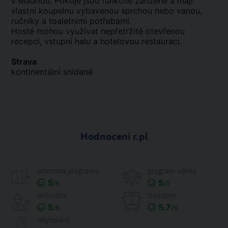
v Madridu. Pokoje jsou funkčně zařízené a mají
vlastní koupelnu vybavenou sprchou nebo vanou,
ručníky a toaletními potřebami.
Hosté mohou využívat nepřetržitě otevřenou
recepci, vstupní halu a hotelovou restauraci.
Strava
kontinentální snídaně
Hodnocení r.pl
intenzita programu
program výletu
5
5
/6
/6
průvodce
transport
5
5.7
/6
/6
ubytování