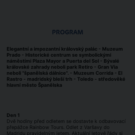
PROGRAM
Elegantní a impozantní královský palác - Muzeum
Prado - Historické centrum se symbolickými
náměstími Plaza Mayor a Puerta del Sol - Bývalé
královské zahrady neboli park Retiro - Gran Via
neboli "španělská dálnice". - Muzeum Corrida - El
Rastro - madridský bleší trh - Toledo - středověké
hlavní město Španělska
Den 1
Dvě hodiny před odletem se dostavte k odbavovací
přepážce Rainbow Tours. Odlet z Varšavy do
Madridu pravidelným letem. Aktuální letové řády si