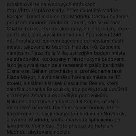
prosím ověřte na webových stránkách:
http://http://r.pl/rozklady
. Přílet na letiště Madrid-
Barajas. Transfer do centra Madridu. Cestou budeme
projíždět moderní obchodní čtvrtí, kde se nachází
Cuatro Torres, čtyři mrakodrapy, z nichž jeden, Torre
de Cristal, je nejvyšší budovou ve Španělsku (249
m). Procházku centrem začneme od nejstarší části
města, takzvaného Madridu Habsburků. Začneme
náměstím Plaza de la Villa, ústředním bodem města
ve středověku, obklopeným historickými budovami,
jako je bývalá radnice a renesanční palác kardinála
Cisnerose. Během procházky si prohlédneme také
Plaza Mayor, hlavní náměstí hlavního města ze 17.
století, a klášter klarisek Descalzas Reales, který
založila Johanka Rakouská, aby poskytoval útočiště
urozeným ženám a ovdovělým panovníkům.
Nakonec dorazíme na Puerta del Sol, nejrušnější
madridské náměstí. Uvidíme slavné hodiny, které
každoročně odbíjejí dvanáctou hodinu na Nový rok,
a symbol Madridu, sochu medvěda šplhajícího po
jahodníku. Volný čas. Poté přejezd do hotelu v
Madridu, ubytování, nocleh.