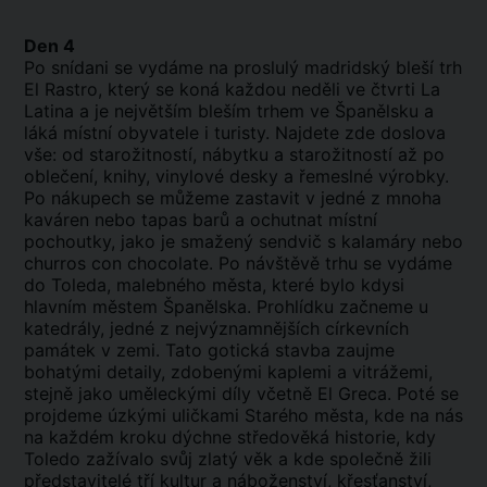
Den 4
Po snídani se vydáme na proslulý madridský bleší trh
El Rastro, který se koná každou neděli ve čtvrti La
Latina a je největším bleším trhem ve Španělsku a
láká místní obyvatele i turisty. Najdete zde doslova
vše: od starožitností, nábytku a starožitností až po
oblečení, knihy, vinylové desky a řemeslné výrobky.
Po nákupech se můžeme zastavit v jedné z mnoha
kaváren nebo tapas barů a ochutnat místní
pochoutky, jako je smažený sendvič s kalamáry nebo
churros con chocolate. Po návštěvě trhu se vydáme
do Toleda, malebného města, které bylo kdysi
hlavním městem Španělska. Prohlídku začneme u
katedrály, jedné z nejvýznamnějších církevních
památek v zemi. Tato gotická stavba zaujme
bohatými detaily, zdobenými kaplemi a vitrážemi,
stejně jako uměleckými díly včetně El Greca. Poté se
projdeme úzkými uličkami Starého města, kde na nás
na každém kroku dýchne středověká historie, kdy
Toledo zažívalo svůj zlatý věk a kde společně žili
představitelé tří kultur a náboženství, křesťanství,