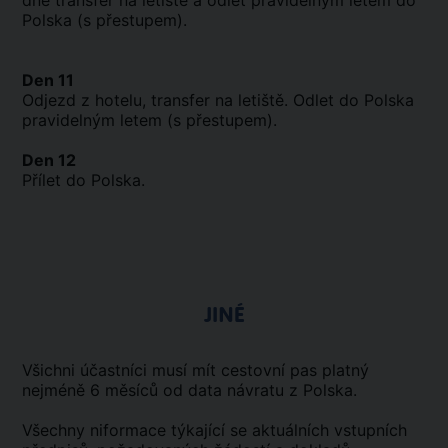
dne transfer na letiště a odlet pravidelným letem do
Polska (s přestupem).
Den 11
Odjezd z hotelu, transfer na letiště. Odlet do Polska
pravidelným letem (s přestupem).
Den 12
Přílet do Polska.
JINÉ
Všichni účastníci musí mít cestovní pas platný
nejméně 6 měsíců od data návratu z Polska.
Všechny niformace týkající se aktuálních vstupních