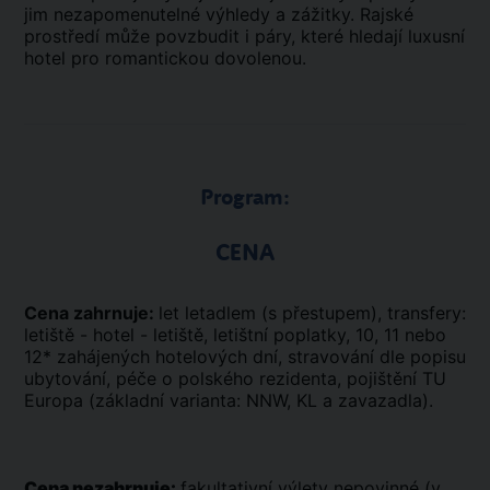
jim nezapomenutelné výhledy a zážitky. Rajské
prostředí může povzbudit i páry, které hledají luxusní
hotel pro romantickou dovolenou.
Program:
CENA
Cena zahrnuje:
let letadlem (s přestupem), transfery:
letiště - hotel - letiště, letištní poplatky, 10, 11 nebo
12* zahájených hotelových dní, stravování dle popisu
ubytování, péče o polského rezidenta, pojištění TU
Europa (základní varianta: NNW, KL a zavazadla).
Cena nezahrnuje:
fakultativní výlety nepovinné (v