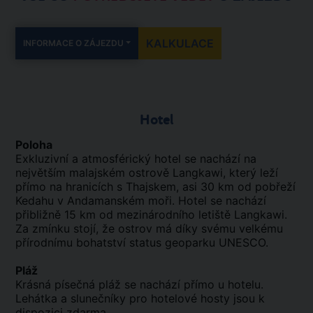
KALKULACE
INFORMACE O ZÁJEZDU
Hotel
Poloha
Exkluzivní a atmosférický hotel se nachází na
největším malajském ostrově Langkawi, který leží
přímo na hranicích s Thajskem, asi 30 km od pobřeží
Kedahu v Andamanském moři. Hotel se nachází
přibližně 15 km od mezinárodního letiště Langkawi.
Za zmínku stojí, že ostrov má díky svému velkému
přírodnímu bohatství status geoparku UNESCO.
Pláž
Krásná písečná pláž se nachází přímo u hotelu.
Lehátka a slunečníky pro hotelové hosty jsou k
dispozici zdarma.