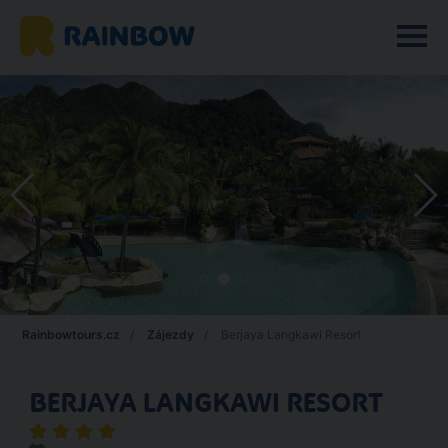
Rainbowtours.cz
Zájezdy
Berjaya Langkawi Resort
BERJAYA LANGKAWI RESORT