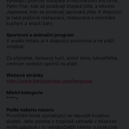
vynikající pokrmy malajské a mezinárodní kuchyně,
Pahn-Thai, kde se podávají thajská jídla, a Mizumi
Japanese, kde se podávají japonská jídla. K dispozici
je také plážová restaurace, restaurace s orientální
kuchyní a snack bary.
Sportovní a animační program
V areálu hotelu je k dispozici posilovna a na pláži
volejbal.
Za příplatek: tenisový kurt, stolní tenis, lukostřelba,
centrum vodních sportů na pláži.
Webové stránky
http://www.berjayahotel.com/langkawi
Místní kategorie
****+
Podle našeho názoru
Prvotřídní hotel vyznačující se nejvyšší kvalitou
služeb. Jeho poloha v tropické zahradě v blízkosti
moře uspokojí i ty nejnáročnější klienty a poskytne