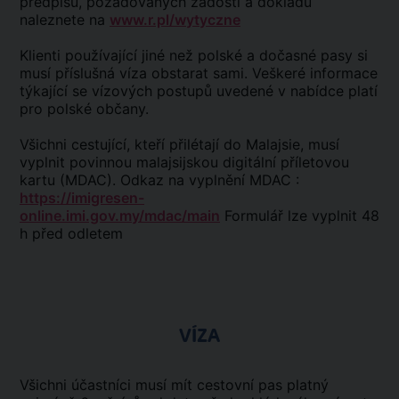
předpisů, požadovaných žádostí a dokladů
naleznete na
www.r.pl/wytyczne
Klienti používající jiné než polské a dočasné pasy si
musí příslušná víza obstarat sami. Veškeré informace
týkající se vízových postupů uvedené v nabídce platí
pro polské občany.
Všichni cestující, kteří přilétají do Malajsie, musí
vyplnit povinnou malajsijskou digitální příletovou
kartu (MDAC). Odkaz na vyplnění MDAC :
https://imigresen-
online.imi.gov.my/mdac/main
Formulář lze vyplnit 48
h před odletem
VÍZA
Všichni účastníci musí mít cestovní pas platný