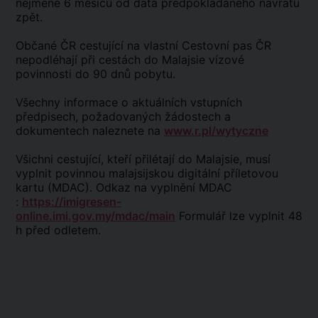
nejméně 6 měsíců od data předpokládaného návratu
zpět.
Občané ČR cestující na vlastní Cestovní pas ČR
nepodléhají při cestách do Malajsie vízové
povinnosti do 90 dnů pobytu.
Všechny informace o aktuálních vstupních
předpisech, požadovaných žádostech a
dokumentech naleznete na
www.r.pl/wytyczne
Všichni cestující, kteří přilétají do Malajsie, musí
vyplnit povinnou malajsijskou digitální příletovou
kartu (MDAC). Odkaz na vyplnění MDAC
:
https://imigresen-
online.imi.gov.my/mdac/main
Formulář lze vyplnit 48
h před odletem.