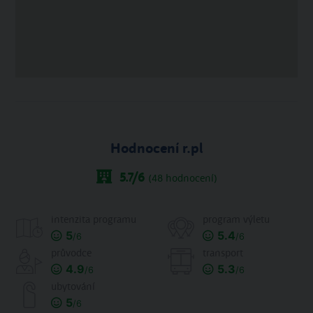
Hodnocení r.pl
5.7
/6
(
48
hodnocení)
intenzita programu
program výletu
5
5.4
/6
/6
průvodce
transport
4.9
5.3
/6
/6
ubytování
5
/6