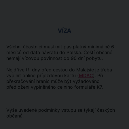
VÍZA
Všichni účastníci musí mít pas platný minimálně 6
měsíců od data návratu do Polska. Čeští občané
nemají vízovou povinnost do 90 dní pobytu.
Nejdříve tři dny před cestou do Malajsie je třeba
vyplnit online příjezdovou kartu (
MDAC
). Při
překračování hranic může být vyžadováno
předložení vyplněného
celního formuláře K7
.
Výše uvedené podmínky vstupu se týkají českých
občanů.