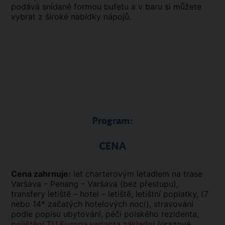
podává snídaně formou bufetu a v baru si můžete
vybrat z široké nabídky nápojů.
Program:
CENA
Cena zahrnuje:
let charterovým letadlem na trase
Varšava – Penang – Varšava (bez přestupu),
transfery letiště – hotel – letiště, letištní poplatky, (7
nebo 14* začatých hotelových nocí), stravování
podle popisu ubytování, péči polského rezidenta,
pojištění TU Europa varianta základní
(úrazové