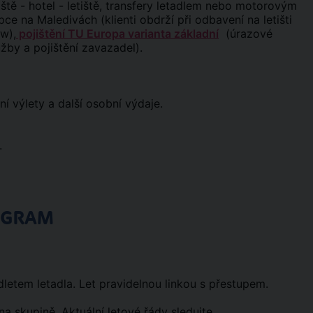
iště - hotel - letiště, transfery letadlem nebo motorovým
e na Maledivách (klienti obdrží při odbavení na letišti
ow),
pojištění TU Europa varianta základní
(úrazové
užby a pojištění zavazadel).
ní výlety a další osobní výdaje.
.
OGRAM
etem letadla. Let pravidelnou linkou s přestupem.
 na skupině. Aktuální letové řády sledujte