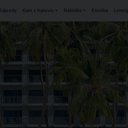
Zájezdy
Kam z Katovic
Nabídka
Exotika
Letový