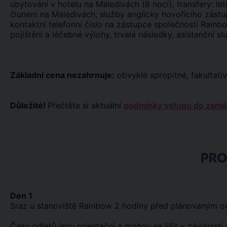
ubytování v hotelu na Maledivách (8 nocí), transfery: let
člunem na Maledivách, služby anglicky hovořícího zástupc
kontaktní telefonní číslo na zástupce společnosti Rainb
pojištění a léčebné výlohy, trvalé následky, asistenční sl
Základní cena nezahrnuje:
obvyklé spropitné, fakultativ
Důležité!
Přečtěte si aktuální
podmínky vstupu do země
PR
Den 1
Sraz u stanoviště Rainbow 2 hodiny před plánovaným odl
Časy odletů jsou orientační a mohou se lišit v závislosti