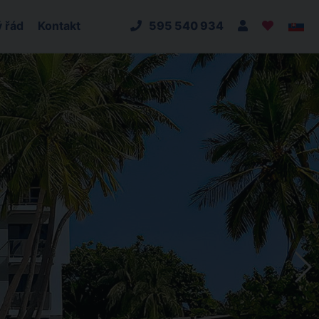
 řád
Kontakt
595 540 934