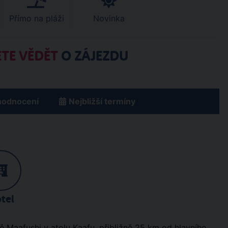
Přímo na pláži
Novinka
TE VĚDĚT
O ZÁJEZDU
hodnocení
Nejbližší termíny
tel
ě Maafushi v atolu Kaafu, přibližně 25 km od hlavního