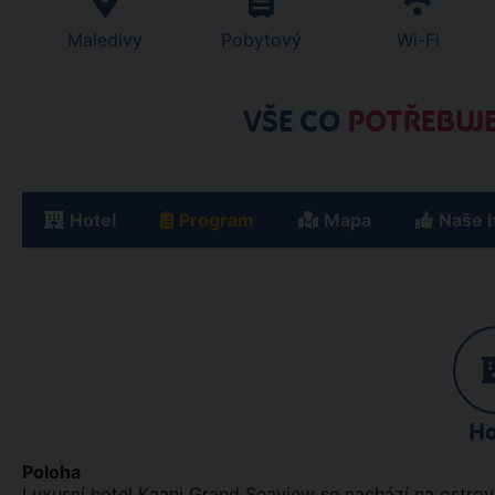
Maledivy
Pobytový
Wi-Fi
VŠE CO
POTŘEBUJE
Hotel
Program
Mapa
Naše 
Ho
Poloha
Luxusní hotel Kaani Grand Seaview se nachází na ostrov