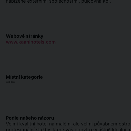
nabízené externími společnostmi, půjčovna kol.
Webové stránky
www.kaanihotels.com
Místní kategorie
****
Podle našeho názoru
Velmi kvalitní hotel na malém, ale velmi půvabném ostrově.
profesionální služby, které váš pobyt ozvláštní! Ideální