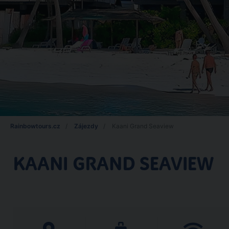
Rainbowtours.cz
Zájezdy
Kaani Grand Seaview
KAANI GRAND SEAVIEW