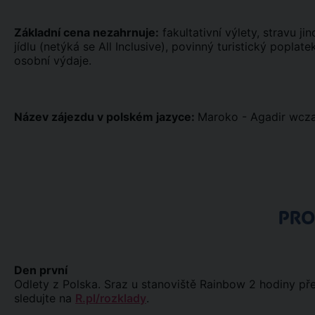
Základní cena nezahrnuje:
fakultativní výlety, stravu j
jídlu (netýká se All Inclusive), povinný turistický popla
osobní výdaje.
Název zájezdu v polském jazyce:
Maroko - Agadir wcz
PR
Den první
Odlety z Polska. Sraz u stanoviště Rainbow 2 hodiny př
sledujte na
R.pl/rozklady
.