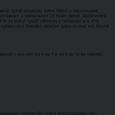
vakrát týdně tematický bufet. Místní a importované
ných barech a restauracích 24 hodin denně. Občerstvení
1x za pobyt využít některou z restaurací a la arte
e vyžadováno formální oblečení (pánové musí mít dlouhé
enně) a pro děti od 4 do 7 a od 8 do 12 let (denně).
 hotelového řetězce RIU, který doporučujeme i těm