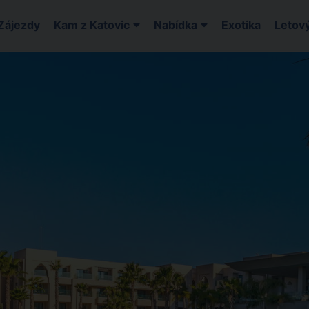
Zájezdy
Kam z Katovic
Nabídka
Exotika
Letový