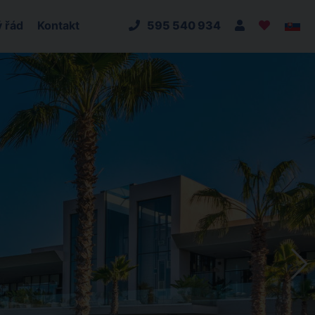
 řád
Kontakt
595 540 934