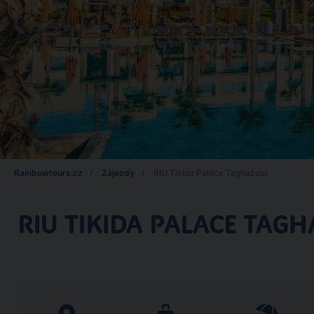
Rainbowtours.cz
Zájezdy
RIU Tikida Palace Taghazout
RIU TIKIDA PALACE TAG