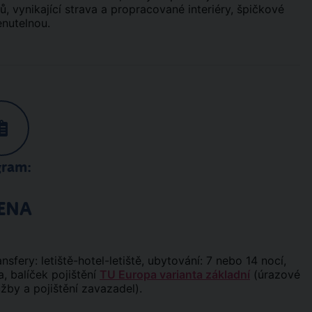
, vynikající strava a propracované interiéry, špičkové
enutelnou.
gram:
ENA
ansfery: letiště-hotel-letiště, ubytování: 7 nebo 14 nocí,
, balíček pojištění
TU Europa varianta základní
(úrazové
užby a pojištění zavazadel).