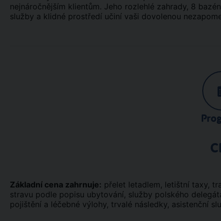
nejnáročnějším klientům. Jeho rozlehlé zahrady, 8 bazénů
služby a klidné prostředí učiní vaši dovolenou nezapom
Pro
C
Základní cena zahrnuje:
přelet letadlem, letištní taxy, tr
stravu podle popisu ubytování, služby polského delegáta
pojištění a léčebné výlohy, trvalé následky, asistenční sl