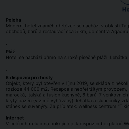
Ho
Poloha
Moderní hotel známého řetězce se nachází v oblasti T
obchodů, barů a restaurací cca 5 km, do centra Agadiru
.
Pláž
Hotel se nachází přímo na široké písečné pláži. Lehátka
.
K dispozici pro hosty
Objekt, který byl otevřen v říjnu 2019, se skládá z něk
rozloze 44 000 m2. Recepce s nepřetržitým provozem, hla
marocká, italská a fusion kuchyně, 6 barů, 7 venkovních 
krytý bazén (v zimě vyhřívaný), lehátka a slunečníky zdar
stánek se suvenýry. Za příplatek: wellness centrum "Tik
Internet
V celém hotelu a na pokojích je k dispozici bezplatné Wi-