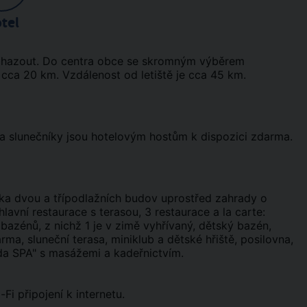
tel
aghazout. Do centra obce se skromným výběrem
 cca 20 km. Vzdálenost od letiště je cca 45 km.
 a slunečníky jsou hotelovým hostům k dispozici zdarma.
olika dvou a třípodlažních budov uprostřed zahrady o
vní restaurace s terasou, 3 restaurace a la carte:
bazénů, z nichž 1 je v zimě vyhřívaný, dětský bazén,
ma, sluneční terasa, miniklub a dětské hřiště, posilovna,
ida SPA" s masážemi a kadeřnictvím.
Fi připojení k internetu.