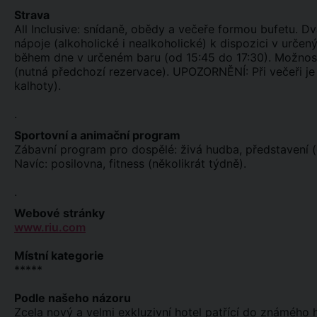
Strava
All Inclusive: snídaně, obědy a večeře formou bufetu. D
nápoje (alkoholické i nealkoholické) k dispozici v urče
během dne v určeném baru (od 15:45 do 17:30). Možnost 
(nutná předchozí rezervace). UPOZORNĚNÍ: Při večeři j
kalhoty).
.
Sportovní a animační program
Zábavní program pro dospělé: živá hudba, představení (d
Navíc: posilovna, fitness (několikrát týdně).
.
Webové stránky
www.riu.com
Místní kategorie
*****
Podle našeho názoru
Zcela nový a velmi exkluzivní hotel patřící do známého