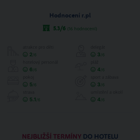
Hodnocení r.pl
5.3
/6
(
16
hodnocení)
atrakce pro děti
delegát
2
3
/6
/6
hotelový personál
pláž
6
4
/6
/6
pokoj
sport a zábava
5
3
/6
/6
strava
umístění a okolí
5.1
4
/6
/6
NEJBLIŽŠÍ TERMÍNY
DO HOTELU