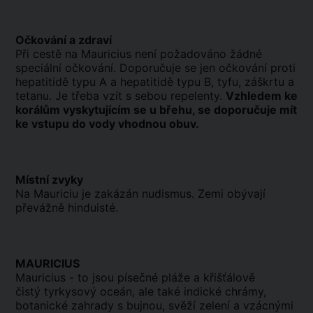
Očkování a zdraví
Při cestě na Mauricius není požadováno žádné
speciální očkování. Doporučuje se jen očkování proti
hepatitidě typu A a hepatitidě typu B, tyfu, záškrtu a
tetanu. Je třeba vzít s sebou repelenty.
Vzhledem ke
korálům vyskytujícím se u břehu, se doporučuje mít
ke vstupu do vody vhodnou obuv.
Místní zvyky
Na Mauriciu je zakázán nudismus. Zemi obývají
převážně hinduisté.
MAURICIUS
Mauricius - to jsou písečné pláže a křišťálově
čistý tyrkysový oceán, ale také indické chrámy,
botanické zahrady s bujnou, svěží zelení a vzácnými