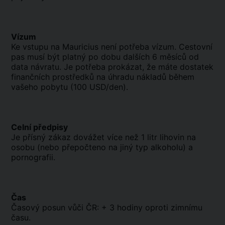
Vízum
Ke vstupu na Mauricius není potřeba vízum. Cestovní
pas musí být platný po dobu dalších 6 měsíců od
data návratu. Je potřeba prokázat, že máte dostatek
finančních prostředků na úhradu nákladů během
vašeho pobytu (100 USD/den).
Celní předpisy
Je přísný zákaz dovážet více než 1 litr lihovin na
osobu (nebo přepočteno na jiný typ alkoholu) a
pornografii.
Čas
Časový posun vůči ČR: + 3 hodiny oproti zimnímu
času.