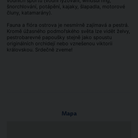
vodních sportů (vodní lyžování, windsurfing,
šnorchlování, potápění, kajaky, šlapadla, motorové
čluny, katamarány).
Fauna a flóra ostrova je nesmírně zajímavá a pestrá.
Kromě úžasného podmořského světa lze vidět želvy,
pestrobarevné papoušky stejně jako spoustu
originálních orchidejí nebo vznešenou viktorii
královskou. Srdečně zveme!
Mapa