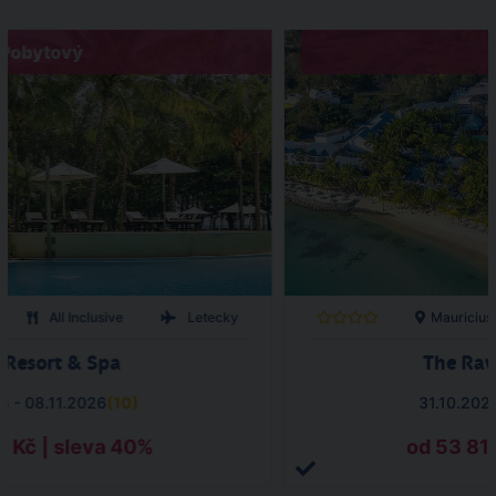
Pobytový
All Inclusive
Letecky
Mauricius
a Resort & Spa
The Rav
6 - 08.11.2026
(
10
)
31.10.202
8 Kč | sleva 40%
od 53 811