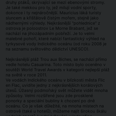
druhy ptáků, skrývající se mezi ebenovými stromy.
Je také mekkou pro ty, jež milují vodní sporty,
dokonce i ty nejnáročnější. Mauricius láká turisty
sluncem a křišťálově čistým mořem, stejně jako
nádhernými výhledy. Nejkrásnější "pohlednice" z
ostrova je poloostrov Le Morne Brabant, jež se
nachází na jihozápadním pobřeží. Je to velmi
malebné pohoří, které nabízí fantastický výhled na
tyrkysové vody Indického oceánu (od roku 2008 je
na seznamu světového dědictví UNESCO).
Nejkrásnější pláž Trou aux Biches, se nachází přímo
vedle hotelu Casuarina. Toto místo bylo oceněno v
soutěži World Travel Awards v kategorii nejlepší pláž
na světě v roce 2011.
Ve vodách Indického oceánu v blízkosti města Flic
en Flac, uvidíte jedny z nejkrásnějších korálových
útesů. Úžasný podmořský svět můžete vidět mnoha
způsoby. Velmi rozšířené jsou zde prosklené
ponorky a speciální bubliny k chození po dně
oceánu. Co je však důležité, na mnoha místech na
ostrově (také u hotelů), můžeme najít širokou škálu