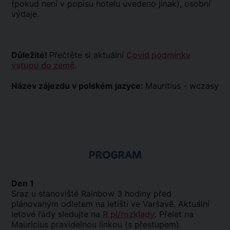
(pokud není v popisu hotelu uvedeno jinak), osobní
výdaje.
Důležité!
Přečtěte si aktuální
Covid podmínky
vstupu do země
.
Název zájezdu v polském jazyce:
Mauritius - wczasy
PROGRAM
Den 1
Sraz u stanoviště Rainbow 3 hodiny před
plánovaným odletem na letišti ve Varšavě. Aktuální
letové řády sledujte na
R.pl/rozklady
. Přelet na
Mauricius pravidelnou linkou (s přestupem).