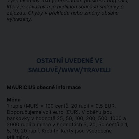
Výše uvedený text je překladem polského originálu,
který je závazný a je nedílnou součástí smlouvy o
zájezdu. Chyby v překladu nebo změny obsahu
vyhrazeny.
OSTATNÍ UVEDENÉ VE
SMLOUVĚ/WWW/TRAVELLI
MAURICIUS obecné informace
Měna
1 rupie (MUR) = 100 centů. 20 rupií = 0,5 EUR.
Doporučujeme vzít euro (EUR). V oběhu jsou
bankovky v hodnotě 25, 50, 100, 200, 500, 1000 a
2000 rupií a mince v hodnotách 5, 20, 50 centů a 1,
5, 10, 20 rupií. Kreditní karty jsou všeobecně
přijímány.