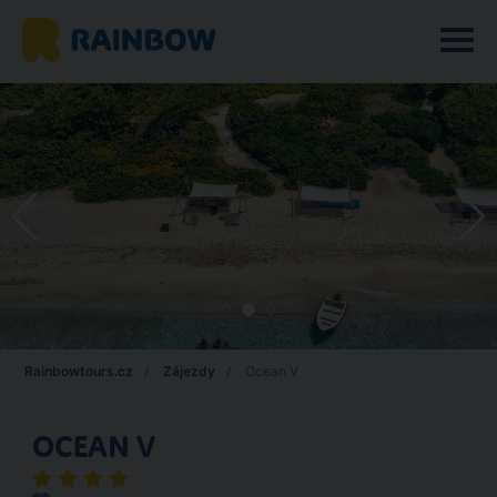
Rainbowtours.cz
Zájezdy
Ocean V
OCEAN V