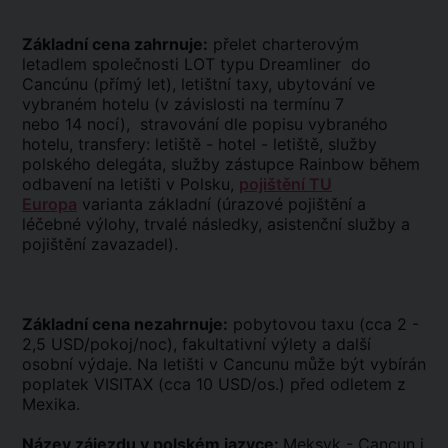
Základní cena zahrnuje:
přelet charterovým
letadlem společnosti LOT typu Dreamliner do
Cancúnu (přímý let), letištní taxy, ubytování ve
vybraném hotelu (v závislosti na termínu 7
nebo 14 nocí), stravování dle popisu vybraného
hotelu, transfery: letiště - hotel - letiště, služby
polského delegáta, služby zástupce Rainbow během
odbavení na letišti v Polsku,
pojištění TU
Europa
varianta základní (úrazové pojištění a
léčebné výlohy, trvalé následky, asistenční služby a
pojištění zavazadel).
Základní cena nezahrnuje:
pobytovou taxu (cca 2 -
2,5 USD/pokoj/noc), fakultativní výlety a další
osobní výdaje. Na letišti v Cancunu může být vybírán
poplatek VISITAX (cca 10 USD/os.) před odletem z
Mexika.
Název zájezdu v polském jazyce:
Meksyk - Cancun i