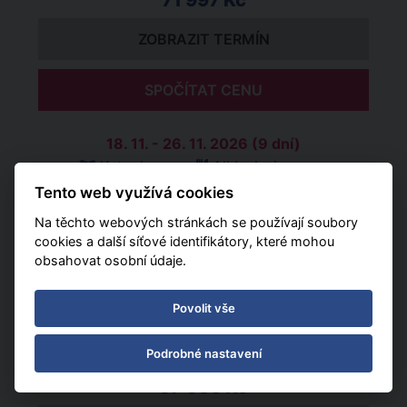
71 997 Kč
ZOBRAZIT TERMÍN
SPOČÍTAT CENU
18. 11. - 26. 11. 2026 (9 dní)
Katovice
All Inclusive
54 478 Kč
Tento web využívá cookies
Na těchto webových stránkách se používají soubory
ZOBRAZIT TERMÍN
cookies a další síťové identifikátory, které mohou
obsahovat osobní údaje.
SPOČÍTAT CENU
Povolit vše
18. 11. - 03. 12. 2026 (16 dní)
Podrobné nastavení
Katovice
All Inclusive
97 053 Kč