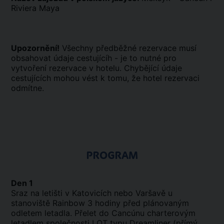
Riviera Maya
Upozornění!
Všechny předběžné rezervace musí
obsahovat údaje cestujícíh - je to nutné pro
vytvoření rezervace v hotelu. Chybějící údaje
cestujících mohou vést k tomu, že hotel rezervaci
odmítne.
PROGRAM
Den 1
Sraz na letišti v Katovicích nebo Varšavě u
stanoviště Rainbow 3 hodiny před plánovaným
odletem letadla. Přelet do Cancúnu charterovým
letadlem společnosti LOT typu
Dreamliner
(přímý