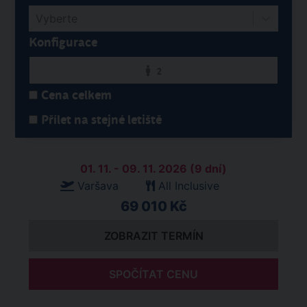
Vyberte
Konfigurace
2
Cena celkem
Přílet na stejné letiště
01. 11. - 09. 11. 2026 (9 dní)
Varšava
All Inclusive
69 010 Kč
ZOBRAZIT TERMÍN
SPOČÍTAT CENU