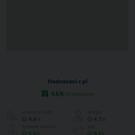
Hodnocení r.pl
5.5
/6
(
21
hodnocení)
atrakce pro děti
delegát
4.9
4.7
/6
/6
hotelový personál
pláž
5.5
5.1
/6
/6