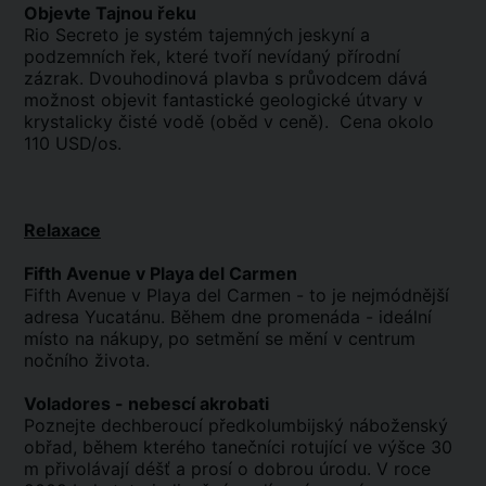
Objevte Tajnou řeku
Rio Secreto je systém tajemných jeskyní a
podzemních řek, které tvoří nevídaný přírodní
zázrak. Dvouhodinová plavba s průvodcem dává
možnost objevit fantastické geologické útvary v
krystalicky čisté vodě (oběd v ceně). Cena okolo
110 USD/os.
Relaxace
Fifth Avenue v Playa del Carmen
Fifth Avenue v Playa del Carmen - to je nejmódnější
adresa Yucatánu. Během dne promenáda - ideální
místo na nákupy, po setmění se mění v centrum
nočního života.
Voladores - nebescí akrobati
Poznejte dechberoucí předkolumbijský náboženský
obřad, během kterého tanečníci rotující ve výšce 30
m přivolávají déšť a prosí o dobrou úrodu. V roce