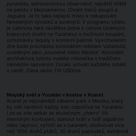
pyramidu, astronomickou observatoř, největší hřiště
na pelotu v Mezoamerice, Chrám tisíců sloupů a
Jaguára. Je to také nejlepší místo k nakupování
řemeslných výrobků a suvenýrů. V programu výletu
je zahrnuta také návštěva jedné z cenote (známých
krasových studní na Yucatánu) s možností koupání,
ochutnávky tequily v komorní palírně. Vyvrcholením
dne bude procházka koloniálním městem Valladolid,
oceněným jako „kouzelné místo Mexika“. Koloniální
architektura tohoto malého městečka s tradičním
náměstím nazvaným Zócalo uchvátí každého (oběd
v ceně). Cena okolo 110 USD/os.
Mayský svět a Yucatán v kostce v Xcaret
Xcaret je nejznámější zábavní park v Mexiku, který
by měl navštívit každý, kdo odpočívá na Yucatánu.
Lze se zde setkat se skutečným „charro“ čili
mexickým kovbojem, stanout tváří v tvář jaguárovi
nebo tapírovi, vyfotit se s tukanem, obdivovat více
než 1000 druhů ptáků, 30 druhů papoušků, extrémně