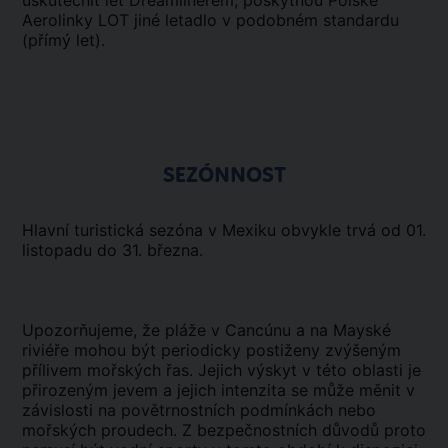
uskutečnit let Dreamlinerem, poskytnou Polské
Aerolinky LOT jiné letadlo v podobném standardu
(přímý let).
SEZÓNNOST
Hlavní turistická sezóna v Mexiku obvykle trvá od 01.
listopadu do 31. března.
Upozorňujeme, že pláže v Cancúnu a na Mayské
riviéře mohou být periodicky postiženy zvýšeným
přílivem mořských řas. Jejich výskyt v této oblasti je
přirozeným jevem a jejich intenzita se může měnit v
závislosti na povětrnostních podmínkách nebo
mořských proudech. Z bezpečnostních důvodů proto