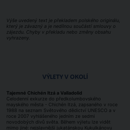
Výše uvedený text je překladem polského originálu,
který je závazný a je nedílnou součástí smlouvy o
zájezdu. Chyby v překladu nebo změny obsahu
vyhrazeny.
VÝLETY V OKOLÍ
Tajemné Chichén Itzá a Valladolid
Celodenní exkurze do předkolumbovského
mayského města - Chichén Itzá, zapsaného v roce
1988 na seznam Světového dědictví UNESCO a v
roce 2007 vyhlášeného jedním ze sedmi
novodobých divů světa. Během výletu lze vidět
mimo jiné: nejslavnější jukatánskou Kukulkánovu