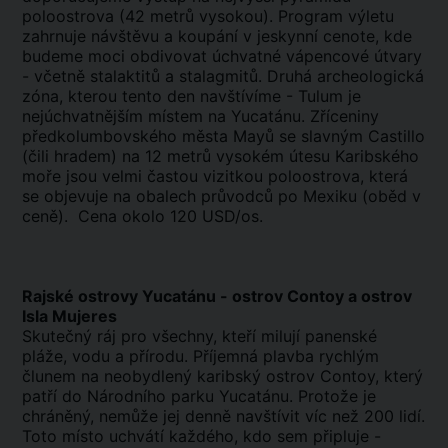
poloostrova (42 metrů vysokou). Program výletu
zahrnuje návštěvu a koupání v jeskynní cenote, kde
budeme moci obdivovat úchvatné vápencové útvary
- včetně stalaktitů a stalagmitů. Druhá archeologická
zóna, kterou tento den navštívíme - Tulum je
nejúchvatnějším místem na Yucatánu. Zříceniny
předkolumbovského města Mayů se slavným Castillo
(čili hradem) na 12 metrů vysokém útesu Karibského
moře jsou velmi častou vizitkou poloostrova, která
se objevuje na obalech průvodců po Mexiku (oběd v
ceně). Cena okolo 120 USD/os.
Rajské ostrovy Yucatánu - ostrov Contoy a ostrov
Isla Mujeres
Skutečný ráj pro všechny, kteří milují panenské
pláže, vodu a přírodu. Příjemná plavba rychlým
člunem na neobydlený karibský ostrov Contoy, který
patří do Národního parku Yucatánu. Protože je
chráněný, nemůže jej denně navštívit víc než 200 lidí.
Toto místo uchvátí každého, kdo sem připluje -