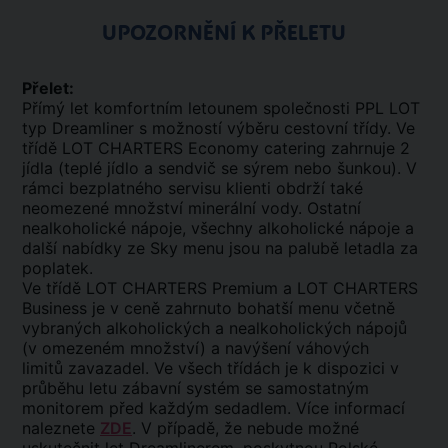
UPOZORNĚNÍ K PŘELETU
Přelet:
Přímý let komfortním letounem společnosti PPL LOT
typ Dreamliner s možností výběru cestovní třídy. Ve
třídě LOT CHARTERS Economy catering zahrnuje 2
jídla (teplé jídlo a sendvič se sýrem nebo šunkou). V
rámci bezplatného servisu klienti obdrží také
neomezené množství minerální vody. Ostatní
nealkoholické nápoje, všechny alkoholické nápoje a
další nabídky ze Sky menu jsou na palubě letadla za
poplatek.
Ve třídě LOT CHARTERS Premium a LOT CHARTERS
Business je v ceně zahrnuto bohatší menu včetně
vybraných alkoholických a nealkoholických nápojů
(v omezeném množství) a navýšení váhových
limitů zavazadel. Ve všech třídách je k dispozici v
průběhu letu zábavní systém se samostatným
monitorem před každým sedadlem. Více informací
naleznete
ZDE
. V případě, že nebude možné