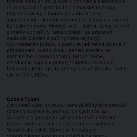
bohaté motýlárium, plavat v podzemní kilometrové
řece a konečně seznámit se s mayskými zvyky.
Přírodní zátoky a laguny jsou ideální pro
šnorchlování - umožní seznámit se s flórou a faunou
Karibského moře. Mořský svět - delfíni, želvy, rejnoci
a manty uchvátí ty nejnáročnější (za příplatek
možnost plavání s delfíny nebo rejnoky).
Vyvrcholením pobytu v parku je jedinečné divadelní
představení „světlo-zvuk“, během kterého se
seznámíme s celou bohatou historií země,
zhlédneme zápas v pelotě, budeme obdivovat
bohatou kulturu, hudbu různých států Mexika. Cena
okolo 130 USD/os.
Coba a Tulum
Celodenní výlet do dvou velmi důležitých a zároveň
různých mayských archeologických zón na
Yucatánu. V programu přejezd krásně umístěné
Coby - archeologické zóny, která se nachází v
Yucatánské selvě (džungli). Odvážným
doporučujeme výstup na nejvyšší pyramidu