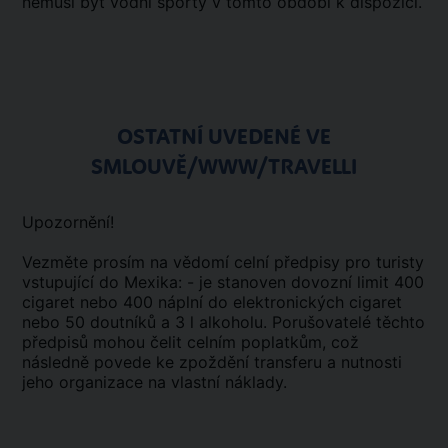
nemusí být vodní sporty v tomto období k dispozici.
OSTATNÍ UVEDENÉ VE
SMLOUVĚ/WWW/TRAVELLI
Upozornění!
Vezměte prosím na vědomí celní předpisy pro turisty
vstupující do Mexika: - je stanoven dovozní limit 400
cigaret nebo 400 náplní do elektronických cigaret
nebo 50 doutníků a 3 l alkoholu. Porušovatelé těchto
předpisů mohou čelit celním poplatkům, což
následně povede ke zpoždění transferu a nutnosti
jeho organizace na vlastní náklady.