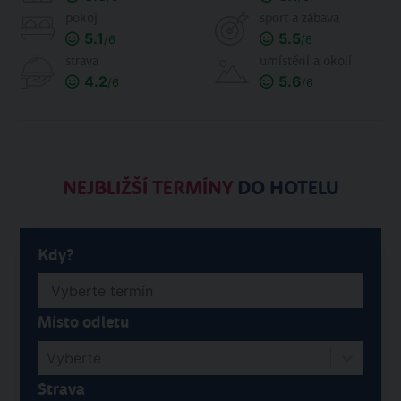
pokoj
sport a zábava
5.1
5.5
/6
/6
strava
umístění a okolí
4.2
5.6
/6
/6
NEJBLIŽŠÍ TERMÍNY
DO HOTELU
Kdy?
Místo odletu
Vyberte
Strava