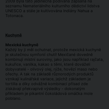
2009 byla tato jedinečná podívaná zapsána na
seznamu Nemateriálního kulturního dědictví lidstva
UNESCO a stále je kultivována Indiány Nahua a
Totonaca.
Kuchyně
Mexická kuchyně
Každý by ji měl ochutnat, protože mexická kuchyně
je skutečnou symfonií chutí! Mexičané dovedně
kombinují místní suroviny, jako jsou například rajčata,
kukuřice, vanilka, kakao s těmi, které dováželi
dobyvatelé - olivový olej, rýže, hovězí maso nebo
ořechy. A tak na základě různorodých produktů
vznikají kulinářské variace, jejichž základem je
tortilla a díky odvážné kombinaci přísad zde
získávají překvapivé výsledky - dokonalým
příkladem je pikantní čokoládová omáčka mole
poblano.