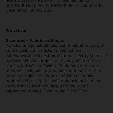
útesu, pozorování ptáků - to vše nám umožní
odtrhnout se od reality a strávit den v lůně přírody.
Cena okolo 190 USD/os.
Pro aktivní
3 cenotes - Aventuras Mayas
Na Yucatánu je několik tisíc cenot neboli krasových
studní vzniklých v důsledku vyplachování
vápencových skal dešťovou vodou. Cenoty stanovily
pro Maye hlavní zdroje sladké vody, některé také
sloužily k rituálním účelům. Potápění v 3 cenotes -
otevřené, jeskynní a propojené s mořem. Určitě to
bude vzrušující zážitek pro každého milovníka
podmořského světa (slavná, dokonalá průzračnost
vody, bohatý korálový útes, svět ryb, různé
vápencové útvary). Cena okolo 90 USD/os.