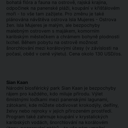
bohatá flóra a fauna na ostrově, rajská krajina,
odpočinek na panenské pláži, koupání v křišťálovém
moři - to vše tam zažijete. Pro změnu je také
plánována návštěva ostrova Isla Mujeres - Ostrova
žen. Isla Mujeres je malým, ale bezpochyby
malebným ostrovem s majákem, komorním
karibským městečkem a chrámem bohyně plodnosti
Ixchel. Během pobytu na ostrově možnost
šnorchlování mezi korálovými útesy (v závislosti na
počasí, oběd v ceně výletu). Cena okolo 130 USD/os.
Sian Kaan
Národní biosférický park Sian Kaan je bezpochyby
rájem pro každého, kdo miluje přírodu. Výlet
6místnými loďkami mezi panenskými lagunami,
zátokami, kde můžete obdivovat krokodýly, delfíny,
želvy nebo rejnoky v jejich přirozeném prostředí.
Program také zahrnuje koupání v krystalických
karibských vodách, šnorchlování na korálovém