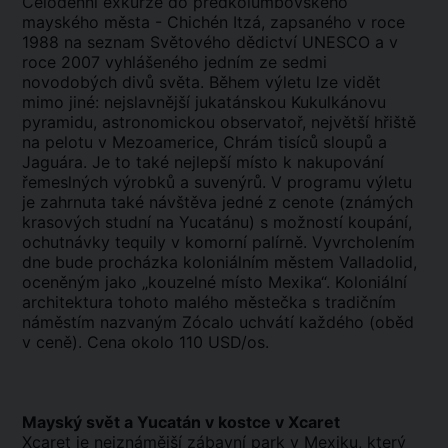
Celodenní exkurze do předkolumbovského
mayského města - Chichén Itzá, zapsaného v roce
1988 na seznam Světového dědictví UNESCO a v
roce 2007 vyhlášeného jedním ze sedmi
novodobých divů světa. Během výletu lze vidět
mimo jiné: nejslavnější jukatánskou Kukulkánovu
pyramidu, astronomickou observatoř, největší hřiště
na pelotu v Mezoamerice, Chrám tisíců sloupů a
Jaguára. Je to také nejlepší místo k nakupování
řemeslných výrobků a suvenýrů. V programu výletu
je zahrnuta také návštěva jedné z cenote (známých
krasových studní na Yucatánu) s možností koupání,
ochutnávky tequily v komorní palírně. Vyvrcholením
dne bude procházka koloniálním městem Valladolid,
oceněným jako „kouzelné místo Mexika“. Koloniální
architektura tohoto malého městečka s tradičním
náměstím nazvaným Zócalo uchvátí každého (oběd
v ceně). Cena okolo 110 USD/os.
Mayský svět a Yucatán v kostce v Xcaret
Xcaret je nejznámější zábavní park v Mexiku, který