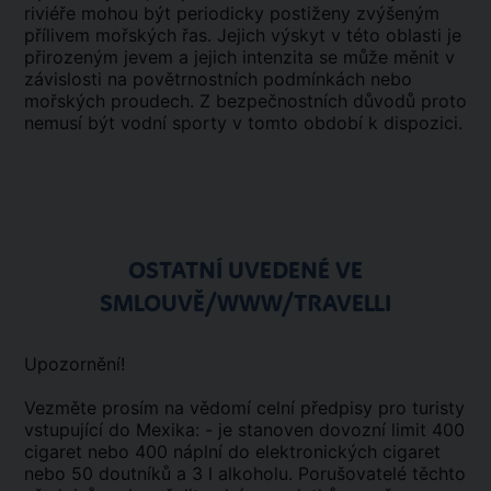
riviéře mohou být periodicky postiženy zvýšeným
přílivem mořských řas. Jejich výskyt v této oblasti je
přirozeným jevem a jejich intenzita se může měnit v
závislosti na povětrnostních podmínkách nebo
mořských proudech. Z bezpečnostních důvodů proto
nemusí být vodní sporty v tomto období k dispozici.
OSTATNÍ UVEDENÉ VE
SMLOUVĚ/WWW/TRAVELLI
Upozornění!
Vezměte prosím na vědomí celní předpisy pro turisty
vstupující do Mexika: - je stanoven dovozní limit 400
cigaret nebo 400 náplní do elektronických cigaret
nebo 50 doutníků a 3 l alkoholu. Porušovatelé těchto