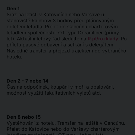
Den 1
Sraz na letišti v Katovicích nebo Varšavě u
stanoviště Rainbow 3 hodiny před plánovaným
odletem letadla. Přelet do Cancúnu charterovým
letadlem společnosti LOT typu
Dreamliner
(přímý
let). Aktuální letový řád sledujte na
R.pl/rozklady
. Po
příletu pasové odbavení a setkání s delegátem.
Následně transfer a přejezd trajektem do vybraného
hotelu.
Den 2 - 7 nebo 14
Čas na odpočinek, koupání v moři a opalování,
možnost využití fakultativních výletů atd.
Den 8 nebo 15
Vystěhování z hotelu. Transfer na letiště v Cancúnu.
Přelet do Katovice nebo do Varšavy charterovým