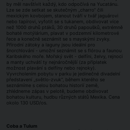
by měl navštívit každý, kdo odpočívá na Yucatánu.
Lze se zde setkat se skutečným „charro“ čili
mexickým kovbojem, stanout tváří v tvář jaguárovi
nebo tapírovi, vyfotit se s tukanem, obdivovat více
než 1000 druhů ptáků, 30 druhů papoušků, extrémně
bohaté motýlárium, plavat v podzemní kilometrové
řece a konečně seznámit se s mayskými zvyky.
Přírodní zátoky a laguny jsou ideální pro
šnorchlování - umožní seznámit se s flórou a faunou
Karibského moře. Mořský svět - delfíni, želvy, rejnoci
a manty uchvátí ty nejnáročnější (za příplatek
možnost plavání s delfíny nebo rejnoky).
Vyvrcholením pobytu v parku je jedinečné divadelní
představení „světlo-zvuk“, během kterého se
seznámíme s celou bohatou historií země,
zhlédneme zápas v pelotě, budeme obdivovat
bohatou kulturu, hudbu různých států Mexika. Cena
okolo 130 USD/os.
Coba a Tulum