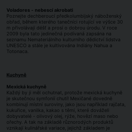
Voladores - nebescí akrobati
Poznejte dechberoucí předkolumbijský náboženský
obřad, během kterého tanečníci rotující ve výšce 30
m přivolávají déšť a prosí o dobrou úrodu. V roce
2009 byla tato jedinečná podívaná zapsána na
seznamu Nemateriálního kulturního dědictví lidstva
UNESCO a stále je kultivována Indiány Nahua a
Totonaca.
Kuchyně
Mexická kuchyně
Každý by ji měl ochutnat, protože mexická kuchyně
je skutečnou symfonií chutí! Mexičané dovedně
kombinují místní suroviny, jako jsou například rajčata,
kukuřice, vanilka, kakao s těmi, které dováželi
dobyvatelé - olivový olej, rýže, hovězí maso nebo
ořechy. A tak na základě různorodých produktů
vznikají kulinářské variace, jejichž základem je