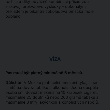
tortilla a díky odvážné kombinaci přísad zde
získávají překvapivé výsledky - dokonalým
příkladem je pikantní čokoládová omáčka mole
poblano.
VÍZA
Pas musí být platný minimálně 6 měsíců.
Důležité!
V Mexiku platí celní omezení týkající se
limitů na dovoz tabáku a alkoholu. Jedna dospělá
osoba smí dovézt maximálně 10 krabiček cigaret,
maximálně 25 doutníků nebo 200 gramů tabáku a
maximálně 3 litry jakýchkoli alkoholických nápojů.