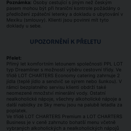
Poznámka:
Osoby cestující s jiným než českým
pasem mohou být při hraniční kontrole požádány o
předložení zpáteční letenky a dokladu o ubytování v
Mexiku (smlouvy). Klienti jsou povinni mít tyto
doklady u sebe.
UPOZORNĚNÍ K PŘELETU
Přelet:
Přímý let komfortním letounem společnosti PPL LOT
typ Dreamliner s možností výběru cestovní třídy. Ve
třídě LOT CHARTERS Economy catering zahrnuje 2
jídla (teplé jídlo a sendvič se sýrem nebo šunkou). V
rámci bezplatného servisu klienti obdrží také
neomezené množství minerální vody. Ostatní
nealkoholické nápoje, všechny alkoholické nápoje a
další nabídky ze Sky menu jsou na palubě letadla za
poplatek.
Ve třídě LOT CHARTERS Premium a LOT CHARTERS
Business je v ceně zahrnuto bohatší menu včetně
vybraných alkoholických a nealkoholických nápojů