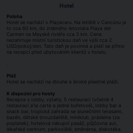
Hotel
Poloha
Hotel se nachází v Playacaru. Na letiště v Cancúnu je
to cca 60 km, do známého letoviska Playa del
Carmen na Mayské riviéře cca 3 km. Cena
nezahrnuje místní turistickou daň ve výši cca 2
USD/pokoj/den. Tato daň je povinná a platí se přímo
na recepci před ubytováním klientů v hotelu.
.
Pláž
Hotel se nachází na dlouhé a široké písečné pláži.
K dispozici pro hosty
Recepce s lobby, výtahy, 5 restaurací (včetně 4
restaurací a'la carte a jedné bufetové), lobby bar a
snack bar, tropická zahrada se slunečními terasami,
bazén, dětské brouzdaliště, miniklub, prádelna (za
poplatek), hotelová nákupní pasáž, půjčovna aut,
lékařské centrum, parkoviště, směnárna, diskotéka.