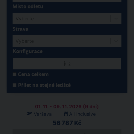
Místo odletu
Vyberte
Strava
Vyberte
Konfigurace
2
Cena celkem
Přílet na stejné letiště
01. 11. - 09. 11. 2026 (9 dní)
Varšava
All Inclusive
56 787 Kč