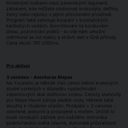
6místnými loďkami mezi panenskými lagunami,
zátokami, kde můžete obdivovat krokodýly, delfíny,
želvy nebo rejnoky v jejich přirozeném prostředí.
Program také zahrnuje koupání v krystalických
karibských vodách, šnorchlování na korálovém
útesu, pozorování ptáků - to vše nám umožní
odtrhnout se od reality a strávit den v lůně přírody.
Cena okolo 190 USD/os.
Pro aktivní
3 cenotes - Aventuras Mayas
Na Yucatánu je několik tisíc cenot neboli krasových
studní vzniklých v důsledku vyplachování
vápencových skal dešťovou vodou. Cenoty stanovily
pro Maye hlavní zdroje sladké vody, některé také
sloužily k rituálním účelům. Potápění v 3 cenotes -
otevřené, jeskynní a propojené s mořem. Určitě to
bude vzrušující zážitek pro každého milovníka
podmořského světa (slavná, dokonalá průzračnost