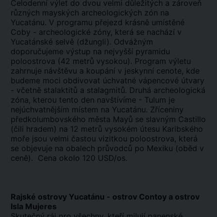
Celodenní výlet do dvou velmi důležitých a zároveň
různých mayských archeologických zón na
Yucatánu. V programu přejezd krásně umístěné
Coby - archeologické zóny, která se nachází v
Yucatánské selvě (džungli). Odvážným
doporučujeme výstup na nejvyšší pyramidu
poloostrova (42 metrů vysokou). Program výletu
zahrnuje návštěvu a koupání v jeskynní cenote, kde
budeme moci obdivovat úchvatné vápencové útvary
- včetně stalaktitů a stalagmitů. Druhá archeologická
zóna, kterou tento den navštívíme - Tulum je
nejúchvatnějším místem na Yucatánu. Zříceniny
předkolumbovského města Mayů se slavným Castillo
(čili hradem) na 12 metrů vysokém útesu Karibského
moře jsou velmi častou vizitkou poloostrova, která
se objevuje na obalech průvodců po Mexiku (oběd v
ceně). Cena okolo 120 USD/os.
Rajské ostrovy Yucatánu - ostrov Contoy a ostrov
Isla Mujeres
Skutečný ráj pro všechny, kteří milují panenské