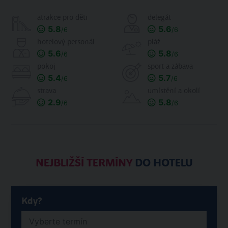
atrakce pro děti
delegát
5.8
5.6
/6
/6
hotelový personál
pláž
5.6
5.8
/6
/6
pokoj
sport a zábava
5.4
5.7
/6
/6
strava
umístění a okolí
2.9
5.8
/6
/6
NEJBLIŽŠÍ TERMÍNY
DO HOTELU
Kdy?