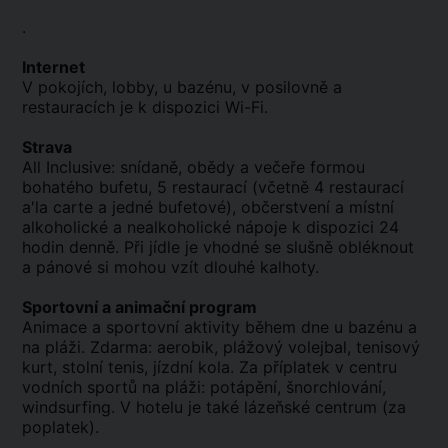
.
Internet
V pokojích, lobby, u bazénu, v posilovně a
restauracích je k dispozici Wi-Fi.
Strava
All Inclusive: snídaně, obědy a večeře formou
bohatého bufetu, 5 restaurací (včetně 4 restaurací
a'la carte a jedné bufetové), občerstvení a místní
alkoholické a nealkoholické nápoje k dispozici 24
hodin denně. Při jídle je vhodné se slušně obléknout
a pánové si mohou vzít dlouhé kalhoty.
Sportovní a animační program
Animace a sportovní aktivity během dne u bazénu a
na pláži. Zdarma: aerobik, plážový volejbal, tenisový
kurt, stolní tenis, jízdní kola. Za příplatek v centru
vodních sportů na pláži: potápění, šnorchlování,
windsurfing. V hotelu je také lázeňské centrum (za
poplatek).