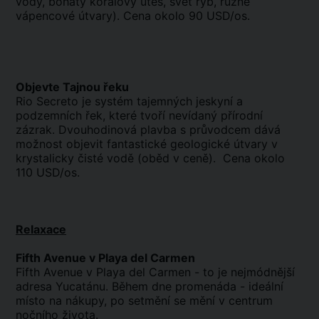
vody, bohatý korálový útes, svět ryb, různé
vápencové útvary). Cena okolo 90 USD/os.
Objevte Tajnou řeku
Rio Secreto je systém tajemných jeskyní a
podzemních řek, které tvoří nevídaný přírodní
zázrak. Dvouhodinová plavba s průvodcem dává
možnost objevit fantastické geologické útvary v
krystalicky čisté vodě (oběd v ceně). Cena okolo
110 USD/os.
Relaxace
Fifth Avenue v Playa del Carmen
Fifth Avenue v Playa del Carmen - to je nejmódnější
adresa Yucatánu. Během dne promenáda - ideální
místo na nákupy, po setmění se mění v centrum
nočního života.