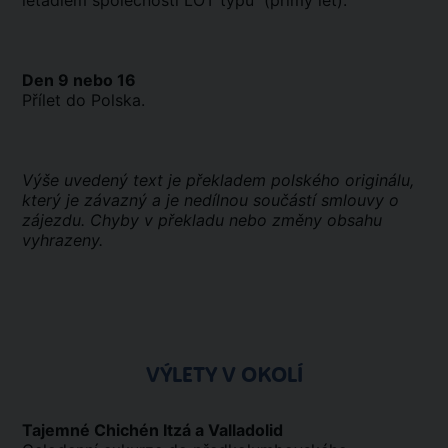
letadlem společnosti LOT typu (přímý let).
Den 9 nebo 16
Přílet do Polska.
Výše uvedený text je překladem polského originálu,
který je závazný a je nedílnou součástí smlouvy o
zájezdu. Chyby v překladu nebo změny obsahu
vyhrazeny.
VÝLETY V OKOLÍ
Tajemné Chichén Itzá a Valladolid