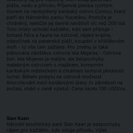
pláže, vodu a přírodu. Příjemná plavba rychlým
člunem na neobydlený karibský ostrov Contoy, který
patří do Národního parku Yucatánu. Protože je
chráněný, nemůže jej denně navštívit víc než 200 lidí.
Toto místo uchvátí každého, kdo sem připluje -
bohatá flóra a fauna na ostrově, rajská krajina,
odpočinek na panenské pláži, koupání v křišťálovém
moři - to vše tam zažijete. Pro změnu je také
plánována návštěva ostrova Isla Mujeres - Ostrova
žen. Isla Mujeres je malým, ale bezpochyby
malebným ostrovem s majákem, komorním
karibským městečkem a chrámem bohyně plodnosti
Ixchel. Během pobytu na ostrově možnost
šnorchlování mezi korálovými útesy (v závislosti na
počasí, oběd v ceně výletu). Cena okolo 130 USD/os.
Sian Kaan
Národní biosférický park Sian Kaan je bezpochyby
rájem pro každého, kdo miluje přírodu. Výlet