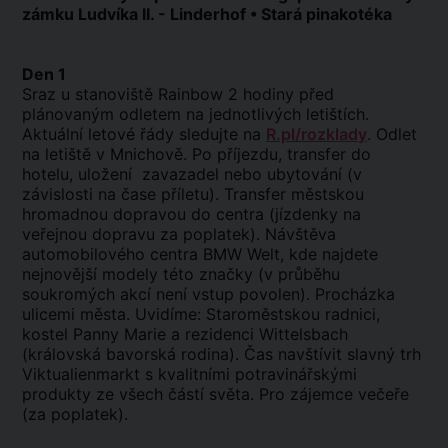
zámku Ludvíka II. - Linderhof • Stará pinakotéka
Den 1
Sraz u stanoviště Rainbow 2 hodiny před
plánovaným odletem na jednotlivých letištích.
Aktuální letové řády sledujte na
R.pl/rozklady
. Odlet
na letiště v Mnichově. Po příjezdu, transfer do
hotelu, uložení zavazadel nebo ubytování (v
závislosti na čase příletu). Transfer městskou
hromadnou dopravou do centra (jízdenky na
veřejnou dopravu za poplatek). Návštěva
automobilového centra BMW Welt, kde najdete
nejnovější modely této značky (v průběhu
soukromých akcí není vstup povolen). Procházka
ulicemi města. Uvidíme: Staroměstskou radnici,
kostel Panny Marie a rezidenci Wittelsbach
(královská bavorská rodina). Čas navštívit slavný trh
Viktualienmarkt s kvalitními potravinářskými
produkty ze všech částí světa. Pro zájemce večeře
(za poplatek).