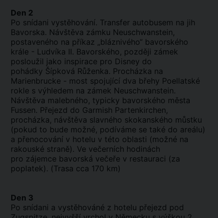
Den 2
Po snídani vystěhování. Transfer autobusem na jih
Bavorska. Návštěva zámku Neuschwanstein,
postaveného na příkaz „bláznivého“ bavorského
krále - Ludvíka II. Bavorského, později zámek
posloužil jako inspirace pro Disney do
pohádky Šípková Růženka. Procházka na
Marienbrucke - most spojující dva břehy Poellatské
rokle s výhledem na zámek Neuschwanstein.
Návštěva malebného, ​​typicky bavorského města
Fussen. Přejezd do Garmish Partenkirchen,
procházka, návštěva slavného skokanského můstku
(pokud to bude možné, podíváme se také do areálu)
a přenocování v hotelu v této oblasti (možné na
rakouské straně). Ve večerních hodinách
pro zájemce bavorská večeře v restauraci (za
poplatek). (Trasa cca 170 km)
Den 3
Po snídani a vystěhováné z hotelu přejezd pod
Zugspitze, nejvyšší vrchol v Německu s výškou 2