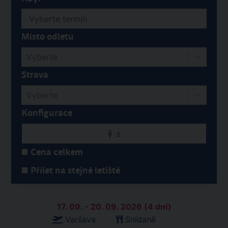
Místo odletu
Vyberte
Strava
Vyberte
Konfigurace
2
Cena celkem
Přílet na stejné letiště
17. 09. - 20. 09. 2026 (4 dní)
Varšava
Snídaně