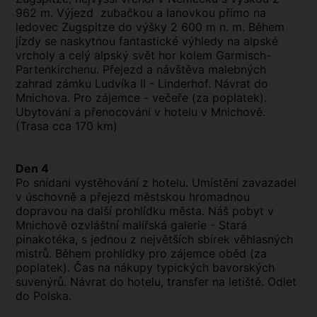
962 m. Výjezd zubačkou a lanovkou přímo na
ledovec Zugspitze do výšky 2 600 m n. m. Během
jízdy se naskytnou fantastické výhledy na alpské
vrcholy a celý alpský svět hor kolem Garmisch-
Partenkirchenu. Přejezd a návštěva malebných
zahrad zámku Ludvíka II - Linderhof. Návrat do
Mnichova. Pro zájemce - večeře (za poplatek).
Ubytování a přenocování v hotelu v Mnichově.
(Trasa cca 170 km)
Den 4
Po snídani vystěhování z hotelu. Umístění zavazadel
v úschovně a přejezd městskou hromadnou
dopravou na další prohlídku města. Náš pobyt v
Mnichově ozvláštní malířská galerie - Stará
pinakotéka, s jednou z největších sbírek věhlasných
mistrů. Během prohlídky pro zájemce oběd (za
poplatek). Čas na nákupy typických bavorských
suvenýrů. Návrat do hotelu, transfer na letiště. Odlet
do Polska.