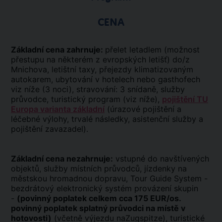
CENA
Základní cena zahrnuje:
přelet letadlem (možnost
přestupu na některém z evropských letišť) do/z
Mnichova, letištní taxy, přejezdy klimatizovaným
autokarem, ubytování v hotelech nebo gasthofech
viz níže (3 noci), stravování: 3 snídaně, služby
průvodce, turistický program (viz níže),
pojištění TU
Europa varianta základní
(úrazové pojištění a
léčebné výlohy, trvalé následky, asistenční služby a
pojištění zavazadel).
Základní cena nezahrnuje:
vstupné do navštívených
objektů, služby místních průvodců, jízdenky na
městskou hromadnou dopravu, Tour Guide System -
bezdrátový elektronický systém provázení skupin
-
(povinný poplatek celkem cca 175 EUR/os.
povinný poplatek splatný průvodci na místě v
hotovosti)
(včetně výjezdu naZugspitze), turistické