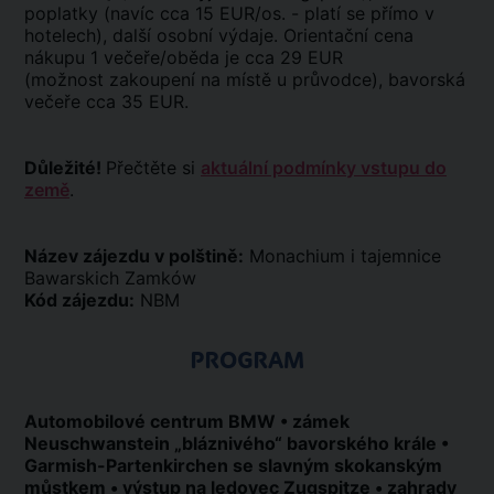
poplatky (navíc cca 15 EUR/os. - platí se přímo v
hotelech), další osobní výdaje. Orientační cena
nákupu 1 večeře/oběda je cca 29 EUR
(možnost zakoupení na místě u průvodce), bavorská
večeře cca 35 EUR.
Důležité!
Přečtěte si
aktuální podmínky vstupu do
země
.
Název zájezdu v polštině:
Monachium i tajemnice
Bawarskich Zamków
Kód zájezdu:
NBM
PROGRAM
Automobilové centrum BMW • zámek
Neuschwanstein „bláznivého“ bavorského krále •
Garmish-Partenkirchen se slavným skokanským
můstkem • výstup na ledovec Zugspitze • zahrady