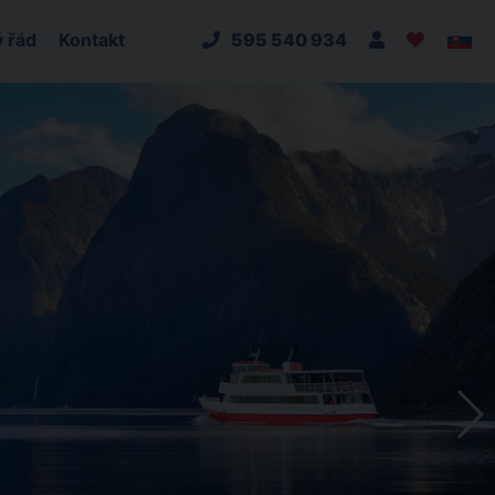
 řád
Kontakt
595 540 934