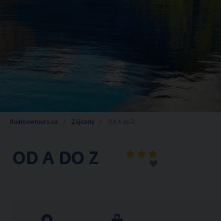
Rainbowtours.cz
Zájezdy
Od A do Z
OD A DO Z