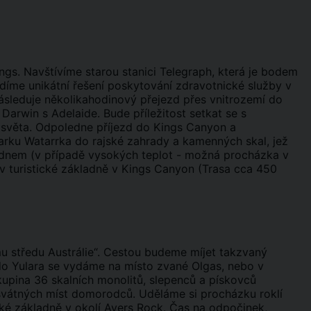
ings. Navštívíme starou stanici Telegraph, která je bodem
vidíme unikátní řešení poskytování zdravotnické služby v
 Následuje několikahodinový přejezd přes vnitrozemí do
 Darwin s Adelaide. Bude příležitost setkat se s
o“ světa. Odpoledne příjezd do Kings Canyon a
rku Watarrka do rajské zahrady a kamenných skal, jež
m dnem (v případě vysokých teplot - možná procházka v
 v turistické základně v Kings Canyon (Trasa cca 450
u středu Austrálie“. Cestou budeme míjet takzvaný
do Yulara se vydáme na místo zvané Olgas, nebo v
skupina 36 skalních monolitů, slepenců a pískovců
posvátných míst domorodců. Uděláme si procházku roklí
cké základně v okolí Ayers Rock. Čas na odpočinek,