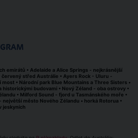
OGRAM
h emirátů • Adelaide a Alice Springs - nejkrásnější
- červený střed Austrálie • Ayers Rock - Uluru -
í most • Národní park Blue Mountains a Three Sisters •
a historickými budovami • Nový Zéland - oba ostrovy •
élandu • Milford Sound - fjord u Tasmánského moře •
- největší město Nového Zélandu • horká Rotorua •
v jeskyních
řády sledujte na
R.pl/rozklady
. Odlet do Austrálie;