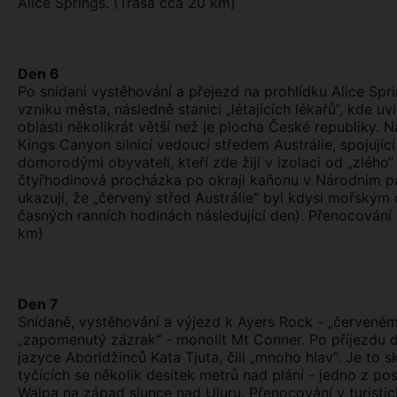
Alice Springs. (Trasa cca 20 km)
Den 6
Po snídani vystěhování a přejezd na prohlídku Alice Spr
vzniku města, následně stanici „létajících lékařů“, kde u
oblasti několikrát větší než je plocha České republiky.
Kings Canyon silnicí vedoucí středem Austrálie, spojující
domorodými obyvateli, kteří zde žijí v izolaci od „zléh
čtyřhodinová procházka po okraji kaňonu v Národním pa
ukazují, že „červený střed Austrálie“ byl kdysi mořský
časných ranních hodinách následující den). Přenocování
km)
Den 7
Snídaně, vystěhování a výjezd k Ayers Rock - „červeném
„zapomenutý zázrak“ - monolit Mt Conner. Po příjezdu 
jazyce Aboridžinců Kata Tjuta, čili „mnoho hlav“. Je to 
tyčících se několik desítek metrů nad plání - jedno z 
Walpa na západ slunce nad Uluru. Přenocování v turisti