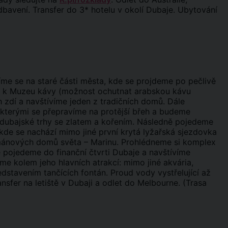
odbavení. Transfer do 3* hotelu v okolí Dubaje. Ubytování
íme se na staré části města, kde se projdeme po pečlivě
me k Muzeu kávy (možnost ochutnat arabskou kávu
dí a navštívíme jeden z tradičních domů. Dále
, kterými se přepravíme na protější břeh a budeme
dubajské trhy se zlatem a kořením. Následně pojedeme
kde se nachází mimo jiné první krytá lyžařská sjezdovka
tmánových domů světa – Marinu. Prohlédneme si komplex
pojedeme do finanční čtvrti Dubaje a navštívíme
me kolem jeho hlavních atrakcí: mimo jiné akvária,
stavením tančících fontán. Proud vody vystřelující až
sfer na letiště v Dubaji a odlet do Melbourne. (Trasa