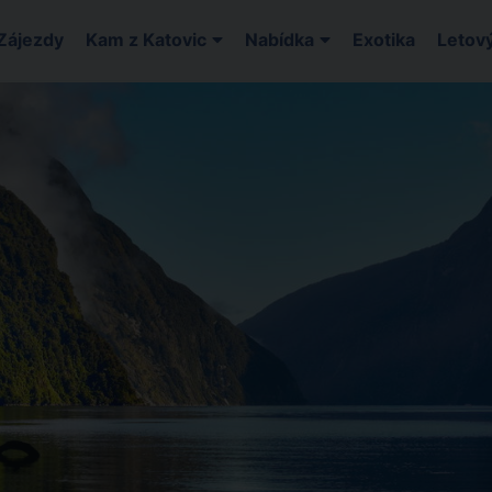
Zájezdy
Kam z Katovic
Nabídka
Exotika
Letový