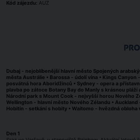
Kód zájezdu:
AUZ
PR
Dubaj - nejoblíbenější hlavní město Spojených arabskýc
města Austrálie • Barossa - údolí vína ​​• Kings Canyon 
posvátná hora Aboridžinců • Sydney - opera a přístavn
plavba po zátoce Botany Bay do Manly s krásnou pláží 
Národní park s Mount Cook - nejvyšší horou Nového Z
Wellington - hlavní město Nového Zélandu • Auckland 
Hobitín - setkání s hobity • Waitomo - hvězdná obloha 
Den 1
Sraz ve Varšavě, u stanoviště Rainbow. Aktuální letové 