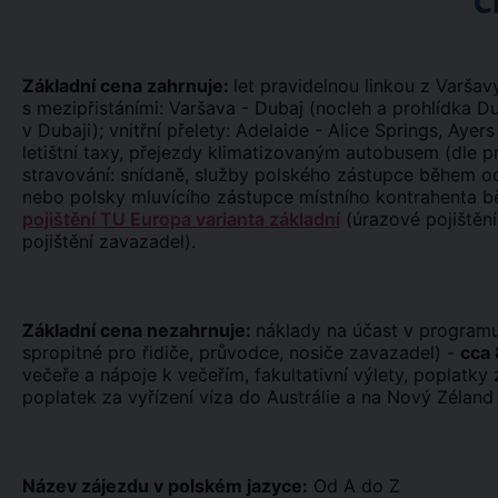
C
Základní cena zahrnuje:
let pravidelnou linkou z Varša
s mezipřistáními: Varšava - Dubaj (nocleh a prohlídka D
v Dubaji); vnitřní přelety: Adelaide - Alice Springs, Ay
letištní taxy, přejezdy klimatizovaným autobusem (dle p
stravování: snídaně, služby polského zástupce během od
nebo polsky mluvícího zástupce místního kontrahenta běh
pojištění TU Europa varianta základní
(úrazové pojištění
pojištění zavazadel).
Základní cena nezahrnuje:
náklady na účast v programu
spropitné pro řidiče, průvodce, nosiče zavazadel) -
cca 
večeře a nápoje k večeřím, fakultativní výlety, poplatk
poplatek za vyřízení víza do Austrálie a na Nový Zéland 
Název zájezdu v polském jazyce:
Od A do Z