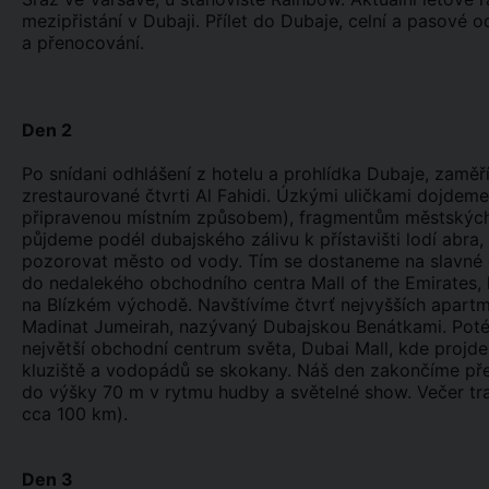
mezipřistání v Dubaji. Přílet do Dubaje, celní a pasové 
a přenocování.
Den 2
Po snídani odhlášení z hotelu a prohlídka Dubaje, zaměř
zrestaurované čtvrti Al Fahidi. Úzkými uličkami dojde
připravenou místním způsobem), fragmentům městských z
půjdeme podél dubajského zálivu k přístavišti lodí abra
pozorovat město od vody. Tím se dostaneme na slavné 
do nedalekého obchodního centra Mall of the Emirates, 
na Blízkém východě. Navštívíme čtvrť nejvyšších apar
Madinat Jumeirah, nazývaný Dubajskou Benátkami. Poté 
největší obchodní centrum světa, Dubai Mall, kde projde
kluziště a vodopádů se skokany. Náš den zakončíme před
do výšky 70 m v rytmu hudby a světelné show. Večer tran
cca 100 km).
Den 3