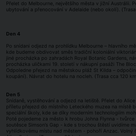
Přelet do Melbourne, největšího města v jižní Austrálii
ubytování a přenocování v Adelaide (nebo okolí). (Tras
Den 4
Po snídani odjezd na prohlídku Melbourne – hlavního měs
kde budeme obdivovat směs tradiční koloniální viktori
jiné procházka po zahradách Royal Botanic Gardens, náv
procházka uličkami 19. století v nákupní pasáži The Blo
Odpoledne přejezd na městskou pláž St Kilda – odpočin
koupání). Návrat do hotelu na nocleh. (Trasa cca 120 km
Den 5
Snídaně, vystěhování a odjezd na letiště. Přelet do Alic
příletu přejezd do místního Leteckého muzea na místě bý
speciální školy, kde se díky moderním technologiím moho
Poté pojedeme za město k hrobu Johna Flynna - tvůrce my
soutěsce Simson’s Gap - kde s trochou štěstí uvidíme mal
vyhlídkovému místu nad městem - pohoří Anzac. Volný 