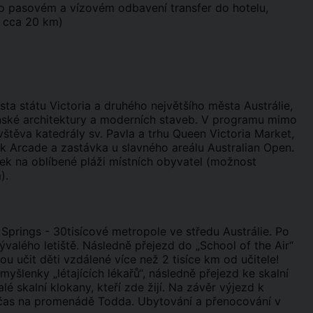
. Po pasovém a vízovém odbavení transfer do hotelu,
a cca 20 km)
ta státu Victoria a druhého největšího města Austrálie,
ánské architektury a moderních staveb. V programu mimo
štěva katedrály sv. Pavla a trhu Queen Victoria Market,
ck Arcade a zastávka u slavného areálu Australian Open.
ek na oblíbené pláži místních obyvatel (možnost
).
e Springs - 30tisícové metropole ve středu Austrálie. Po
valého letiště. Následně přejezd do „School of the Air“
u učit děti vzdálené více než 2 tisíce km od učitele!
šlenky „létajících lékařů“, následně přejezd ke skalní
é skalní klokany, kteří zde žijí. Na závěr výjezd k
čas na promenádě Todda. Ubytování a přenocování v