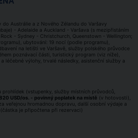
ENA
vy do Austrálie a z Nového Zélandu do Varšavy
ubaje) - Adelaide a Auckland - Varšava (s mezipřistáním
ers Rock - Sydney - Christchurch, Queenstown - Wellington;
rogramu), ubytování: 19 nocí (podle programu),
bavení na letišti ve Varšavě, služby polského průvodce
em poznávací části, turistický program (viz níže),
 a léčebné výlohy, trvalé následky, asistenční služby a
 prohlídek (vstupenky, služby místních průvodců,
820 USD/os. - povinný poplatek na místě
(v hotovosti),
y za veřejnou hromadnou dopravu, další osobní výdaje a
(částka je připočtena při rezervaci)