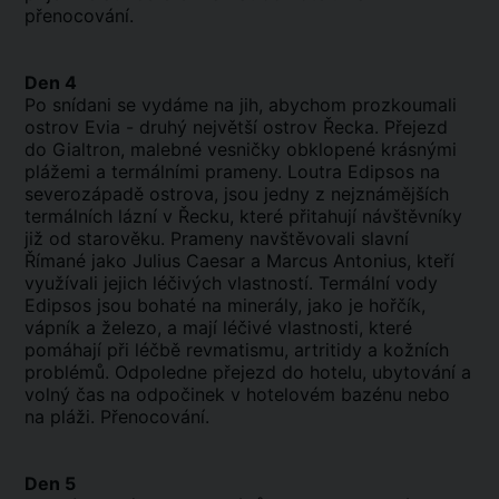
přenocování.
Den 4
Po snídani se vydáme na jih, abychom prozkoumali
ostrov Evia - druhý největší ostrov Řecka. Přejezd
do Gialtron, malebné vesničky obklopené krásnými
plážemi a termálními prameny. Loutra Edipsos na
severozápadě ostrova, jsou jedny z nejznámějších
termálních lázní v Řecku, které přitahují návštěvníky
již od starověku. Prameny navštěvovali slavní
Římané jako Julius Caesar a Marcus Antonius, kteří
využívali jejich léčivých vlastností. Termální vody
Edipsos jsou bohaté na minerály, jako je hořčík,
vápník a železo, a mají léčivé vlastnosti, které
pomáhají při léčbě revmatismu, artritidy a kožních
problémů. Odpoledne přejezd do hotelu, ubytování a
volný čas na odpočinek v hotelovém bazénu nebo
na pláži. Přenocování.
Den 5