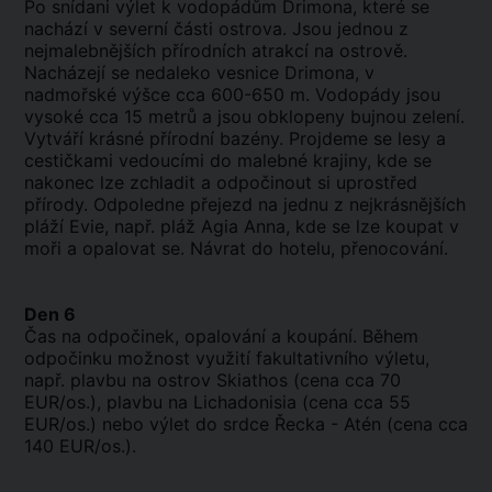
Po snídani výlet k vodopádům Drimona, které se
nachází v severní části ostrova. Jsou jednou z
nejmalebnějších přírodních atrakcí na ostrově.
Nacházejí se nedaleko vesnice Drimona, v
nadmořské výšce cca 600-650 m. Vodopády jsou
vysoké cca 15 metrů a jsou obklopeny bujnou zelení.
Vytváří krásné přírodní bazény. Projdeme se lesy a
cestičkami vedoucími do malebné krajiny, kde se
nakonec lze zchladit a odpočinout si uprostřed
přírody. Odpoledne přejezd na jednu z nejkrásnějších
pláží Evie, např. pláž Agia Anna, kde se lze koupat v
moři a opalovat se. Návrat do hotelu, přenocování.
Den 6
Čas na odpočinek, opalování a koupání. Během
odpočinku možnost využití fakultativního výletu,
např. plavbu na ostrov Skiathos (cena cca 70
EUR/os.), plavbu na Lichadonisia (cena cca 55
EUR/os.) nebo výlet do srdce Řecka - Atén (cena cca
140 EUR/os.).