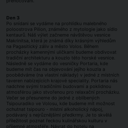
přenocování.
Den 3
Po snídani se vydáme na prohlídku malebného
poloostrova Pilion, známého z mytologie jako sídlo
kentaurů. Náš výlet začneme návštěvou vesnice
Makrinitsa, která je známá díky krásným výhledům
na Pagasitický záliv a město Volos. Během
procházky kamennými uličkami budeme obdivovat
tradiční architekturu a kouzlo této horské vesnice.
Následně se vydáme do vesničky Portaria, kde
budeme mít čas na objevování jejího kouzla a
poobědváme (na vlastní náklady) v jedné z místních
taveren nabízejících krajové speciality. Portaria nás
nadchne svými tradičními budovami a poklidnou
atmosférou jako stvořenou pro relaxační procházku.
Večer se přesuneme do jedné z oblíbených
Tsipouradiko ve Volosu, kde budeme mít možnost
ochutnat tsipouro - místní alkoholický nápoj,
podávaný s nejrůznějšími předkrmy. Je to skvělá
příležitost poznat řeckou kulinářskou kulturu v
příjemné atmosféře. Návrat do hotelu na