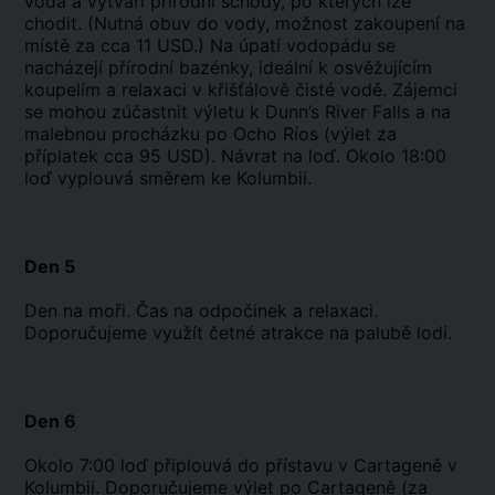
voda a vytváří přírodní schody, po kterých lze
chodit. (Nutná obuv do vody, možnost zakoupení na
místě za cca 11 USD.) Na úpatí vodopádu se
nacházejí přírodní bazénky, ideální k osvěžujícím
koupelím a relaxaci v křišťálově čisté vodě. Zájemci
se mohou zúčastnit výletu k Dunn’s River Falls a na
malebnou procházku po Ocho Ríos (výlet za
příplatek cca 95 USD). Návrat na loď. Okolo 18:00
loď vyplouvá směrem ke Kolumbii.
Den 5
Den na moři. Čas na odpočinek a relaxaci.
Doporučujeme využít četné atrakce na palubě lodi.
Den 6
Okolo 7:00 loď připlouvá do přístavu v Cartageně v
Kolumbii. Doporučujeme výlet po Cartageně (za