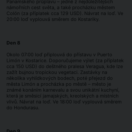
Panamského průplavu – jedné z nejdůležitějších
námořních cest světa, a také procházku městem
Colón (za příplatek cca 129 USD). Návrat na loď. Ve
20:00 loď vyplouvá směrem do Kostariky.
Den 8
Okolo 07:00 loď připlouvá do přístavu v Puerto
Limón v Kostarice. Doporučujeme výlet (za příplatek
cca 150 USD) do deštného pralesa Veragua, kde lze
zažít bujnou tropickou vegetaci. Zastávky na
několika vyhlídkových bodech, poté přejezd do
města Limón a procházka po městě – město je
známé konáním karnevalu a svou unikátní kuchyní,
která je směsicí jamajských, kreolských a místních
vlivů. Návrat na loď. Ve 18:00 loď vyplouvá směrem
do Hondurasu.
Den 9