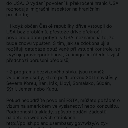
do USA. O vydání povolení k překročení hranic USA
rozhoduje imigrační inspektor na hraničním
přechodu;
- I když občan České republiky dříve vstoupil do
USA bez problémů, přestože dříve překročil
povolenou dobu pobytu v USA, neznamená to, že
bude znovu vpuštěn. S tím, jak se zdokonalují a
rozšiřují databáze používané při vstupní kontrole, se
zvyšuje pravděpodobnost, že imigrační úředník zjistí
předchozí porušení předpisů;
- Z programu bezvízového styku jsou rovněž
vyloučeny osoby, které po 1. březnu 2011 navštívily
Severní Koreu, Írán, Irák, Libyi, Somálsko, Súdán,
Sýrii, Jemen nebo Kubu.
Pokud neobdržíte povolení ESTA, můžete požádat o
vízum na americkém velvyslanectví nebo konzulátu.
Podrobnosti (náklady, způsob podání žádosti)
najdete na webových stránkách:
http://polish.poland.usembassy.gov/wizy/wizy-