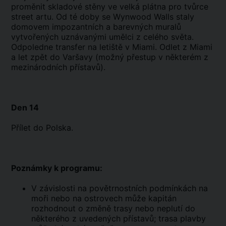
proměnit skladové stěny ve velká plátna pro tvůrce
street artu. Od té doby se Wynwood Walls staly
domovem impozantních a barevných muralů
vytvořených uznávanými umělci z celého světa.
Odpoledne transfer na letiště v Miami. Odlet z Miami
a let zpět do Varšavy (možný přestup v některém z
mezinárodních přístavů).
Den 14
Přílet do Polska.
Poznámky k programu:
V závislosti na povětrnostních podmínkách na
moři nebo na ostrovech může kapitán
rozhodnout o změně trasy nebo neplutí do
některého z uvedených přístavů; trasa plavby