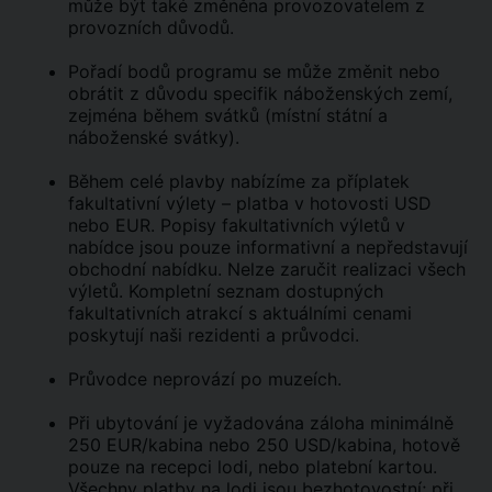
může být také změněna provozovatelem z
provozních důvodů.
Pořadí bodů programu se může změnit nebo
obrátit z důvodu specifik náboženských zemí,
zejména během svátků (místní státní a
náboženské svátky).
Během celé plavby nabízíme za příplatek
fakultativní výlety – platba v hotovosti USD
nebo EUR. Popisy fakultativních výletů v
nabídce jsou pouze informativní a nepředstavují
obchodní nabídku. Nelze zaručit realizaci všech
výletů. Kompletní seznam dostupných
fakultativních atrakcí s aktuálními cenami
poskytují naši rezidenti a průvodci.
Průvodce neprovází po muzeích.
Při ubytování je vyžadována záloha minimálně
250 EUR/kabina nebo 250 USD/kabina, hotově
pouze na recepci lodi, nebo platební kartou.
Všechny platby na lodi jsou bezhotovostní; při