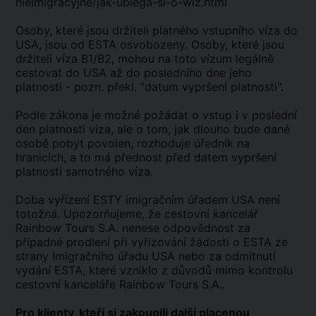
nieimigracyjne/jak-ubiega-si-o-wiz.html
Osoby, které jsou držiteli platného vstupního víza do
USA, jsou od ESTA osvobozeny. Osoby, které jsou
držiteli víza B1/B2, mohou na toto vízum legálně
cestovat do USA až do posledního dne jeho
platnosti - pozn. překl. "datum vypršení platnosti".
Podle zákona je možné požádat o vstup i v poslední
den platnosti víza, ale o tom, jak dlouho bude dané
osobě pobyt povolen, rozhoduje úředník na
hranicích, a to má přednost před datem vypršení
platnosti samotného víza.
Doba vyřízení ESTY imigračním úřadem USA není
totožná. Upozorňujeme, že cestovní kancelář
Rainbow Tours S.A. nenese odpovědnost za
případné prodlení při vyřizování žádosti o ESTA ze
strany Imigračního úřadu USA nebo za odmítnutí
vydání ESTA, které vzniklo z důvodů mimo kontrolu
cestovní kanceláře Rainbow Tours S.A..
Pro klienty, kteří si zakoupili další placenou