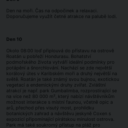
Den na moři. Čas na odpočinek a relaxaci.
Doporučujeme využít četné atrakce na palubě lodi.
Den 10
Okolo 08:00 loď připlouvá do přístavu na ostrově
Roatán u pobřeží Hondurasu. Bohatství
podmořského života vytváří ideální podmínky pro
potápění a šnorchlování. Nachází se zde největší
korálový útes v Karibském moři a druhý největší na
světě. Roatán je také známý svou bujnou, exotickou
vegetací a endemickými druhy zvířat. Zvláštní
atrakcí je např. park Gumbalimba, rozprostírající se
na více než 80 000 m², který nabízí návštěvníkům
možnost interakce s místní faunou, včetně opic a
arů, přechod přes visutý most, prohlídku
botanických zahrad a návštěvu jeskyně Coxen s
expozicí připomínající pirátskou minulost ostrova.
Park má také soukromý přístup na pláž pro