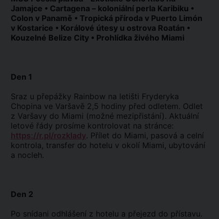
Jamajce • Cartagena – koloniální perla Karibiku •
Colon v Panamě • Tropická příroda v Puerto Limón
v Kostarice • Korálové útesy u ostrova Roatán •
Kouzelné Belize City • Prohlídka živého Miami
Den 1
Sraz u přepážky Rainbow na letišti Fryderyka
Chopina ve Varšavě 2,5 hodiny před odletem. Odlet
z Varšavy do Miami (možné mezipřistání). Aktuální
letové řády prosíme kontrolovat na stránce:
https://r.pl/rozklady
. Přílet do Miami, pasová a celní
kontrola, transfer do hotelu v okolí Miami, ubytování
a nocleh.
Den 2
Po snídani odhlášení z hotelu a přejezd do přístavu.