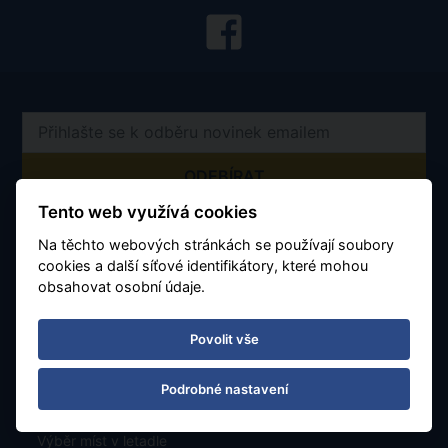
702 00 Ostrava, Moravská Ostrava
Otevírací doba
Tento web využívá cookies
Po - Pá 08:30 - 16:30
Na těchto webových stránkách se používají soubory
Číslo účtu:
7677799901 / 5500
cookies a další síťové identifikátory, které mohou
obsahovat osobní údaje.
Obchodujeme s aktuálním kurzem 1zł = 5.65 Kč
Povolit vše
Podrobné nastavení