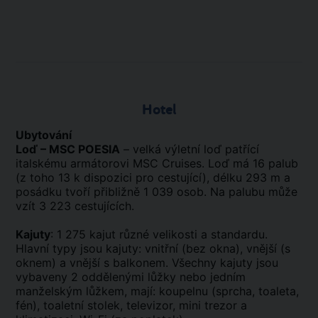
Hotel
Ubytování
Loď – MSC POESIA
– velká výletní loď patřící
italskému armátorovi MSC Cruises. Loď má 16 palub
(z toho 13 k dispozici pro cestující), délku 293 m a
posádku tvoří přibližně 1 039 osob. Na palubu může
vzít 3 223 cestujících.
Kajuty
: 1 275 kajut různé velikosti a standardu.
Hlavní typy jsou kajuty: vnitřní (bez okna), vnější (s
oknem) a vnější s balkonem. Všechny kajuty jsou
vybaveny 2 oddělenými lůžky nebo jedním
manželským lůžkem, mají: koupelnu (sprcha, toaleta,
fén), toaletní stolek, televizor, mini trezor a