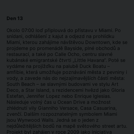
Den 13
Okolo 07:00 loď připlouvá do přístavu v Miami. Po
snídani, odhlášení z kajut a odjezd na prohlídku
Miami, kterou zahájíme návštěvou Downtown, kde se
projdeme po promenádě Bayside, plné obchodů a
restaurací, a také po Calle Ocho, centru slavné
kubánské emigrantské čtvrti „Little Havana“. Poté se
vydáme na projížďku na palubě Duck Boatu –
amfibie, která umožňuje poznávání města z pevniny i
vody, a zavede nás do nejzajímavějších částí města:
South Beach – se slavnými budovami ve stylu Art
Deco, a Star Island, s rezidencemi hvězd jako Gloria
Estefan, Jennifer Lopez nebo Enrique Iglesias.
Následuje volný čas u Ocean Drive a možnost
zhlédnutí vily Gianniho Versace, Casa Casuarina,
zvenčí. Dalším rozpoznatelným symbolem Miami
jsou Wynwood Walls. Jedná se o jeden z
nejdůležitějších bodů na mapě světového street artu.
Projekt byl zahájen v roce 2009 jako iniciativa