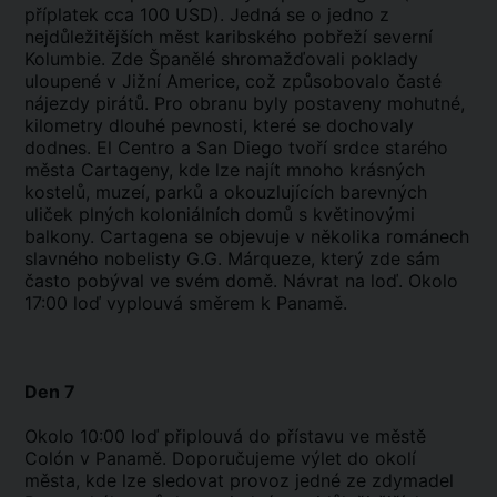
příplatek cca 100 USD). Jedná se o jedno z
nejdůležitějších měst karibského pobřeží severní
Kolumbie. Zde Španělé shromažďovali poklady
uloupené v Jižní Americe, což způsobovalo časté
nájezdy pirátů. Pro obranu byly postaveny mohutné,
kilometry dlouhé pevnosti, které se dochovaly
dodnes. El Centro a San Diego tvoří srdce starého
města Cartageny, kde lze najít mnoho krásných
kostelů, muzeí, parků a okouzlujících barevných
uliček plných koloniálních domů s květinovými
balkony. Cartagena se objevuje v několika románech
slavného nobelisty G.G. Márqueze, který zde sám
často pobýval ve svém domě. Návrat na loď. Okolo
17:00 loď vyplouvá směrem k Panamě.
Den 7
Okolo 10:00 loď připlouvá do přístavu ve městě
Colón v Panamě. Doporučujeme výlet do okolí
města, kde lze sledovat provoz jedné ze zdymadel