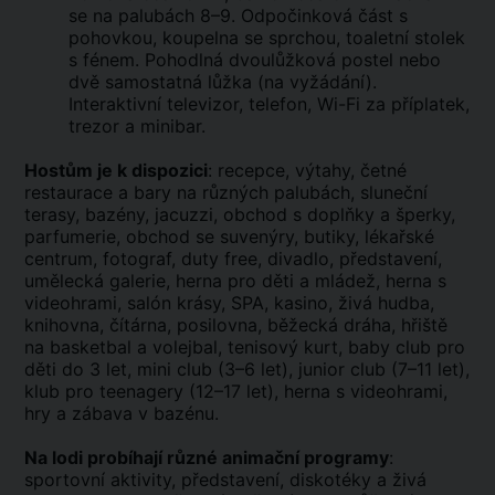
se na palubách 8–9. Odpočinková část s
pohovkou, koupelna se sprchou, toaletní stolek
s fénem. Pohodlná dvoulůžková postel nebo
dvě samostatná lůžka (na vyžádání).
Interaktivní televizor, telefon, Wi-Fi za příplatek,
trezor a minibar.
Hostům je k dispozici
: recepce, výtahy, četné
restaurace a bary na různých palubách, sluneční
terasy, bazény, jacuzzi, obchod s doplňky a šperky,
parfumerie, obchod se suvenýry, butiky, lékařské
centrum, fotograf, duty free, divadlo, představení,
umělecká galerie, herna pro děti a mládež, herna s
videohrami, salón krásy, SPA, kasino, živá hudba,
knihovna, čítárna, posilovna, běžecká dráha, hřiště
na basketbal a volejbal, tenisový kurt, baby club pro
děti do 3 let, mini club (3–6 let), junior club (7–11 let),
klub pro teenagery (12–17 let), herna s videohrami,
hry a zábava v bazénu.
Na lodi probíhají různé animační programy
:
sportovní aktivity, představení, diskotéky a živá