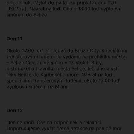
odpočinek. (Výlet do parku za příplatek cca 120
USD/os.). Návrat na loď. Okolo 18:00 loď vyplouvá
směrem do Belize.
Den 11
Okolo 07:00 loď připlouvá do Belize City. Speciálními
transferovými loděmi se vydáme na prohlídku města
– Belize City, založeného v 17. století Brity,
historického hlavního města Belize, ležícího u ústí
řeky Belize do Karibského moře. Návrat na loď,
speciálními transferovými loděmi, okolo 15:00 loď
vyplouvá směrem na Miami.
Den 12
Den na moři. Čas na odpočinek a relaxaci.
Doporučujeme využít četné atrakce na palubě lodi.