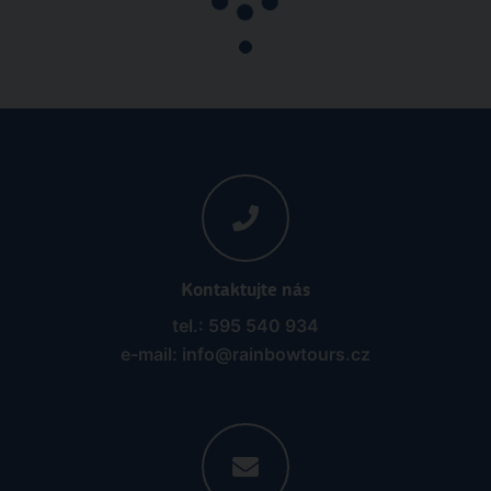
Mexiko
Plná penze
Letecky
Plavba podél Západního pobřeží - Los Angeles a
Mexiko - Carnival Cruise Line
19.09.2026 - 28.09.2026
(
10
)
od 80 187 Kč | sleva 35%