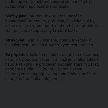
hudba apod. Na některé večerní akce může být
vyžadováno společenské oblečení.
Služby jako
: internet, fax, telefon, masáže,
kosmetické procedury, prádelna, lékařské služby,
lekce s instruktorem apod. mohou být za příplatek.
Na lodi jsou akceptovány kreditní karty.
Stravování
: 3 jídla – snídaně, obědy a večeře v
hlavních restauracích a bufetových restauracích.
Za příplatek
: kulinární nabídka ostatních restaurací;
nápoje k obědům, večeřím a mezi jídly; alkoholické
nápoje (alkohol je prodáván osobám starším 21 let;
osobám ve věku 18–20 let – se souhlasem
zákonných zástupců). Na lodi platí zákaz vnášení
nápojů (včetně alkoholu) zvenčí.