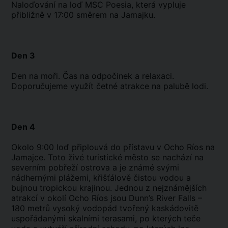
Naloďování na loď MSC Poesia, která vypluje
přibližně v 17:00 směrem na Jamajku.
Den 3
Den na moři. Čas na odpočinek a relaxaci.
Doporučujeme využít četné atrakce na palubě lodi.
Den 4
Okolo 9:00 loď připlouvá do přístavu v Ocho Ríos na
Jamajce. Toto živé turistické město se nachází na
severním pobřeží ostrova a je známé svými
nádhernými plážemi, křišťálově čistou vodou a
bujnou tropickou krajinou. Jednou z nejznámějších
atrakcí v okolí Ocho Ríos jsou Dunn’s River Falls –
180 metrů vysoký vodopád tvořený kaskádovitě
uspořádanými skalními terasami, po kterých teče