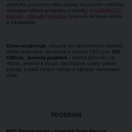
polského průvodce nebo polsky hovořícího místního
zástupce během programu a plavby, a
pojištění TU
Europa - základní varianta
(úrazové, léčebné výlohy
a zavazadla).
Cena nezahrnuje
: vstupné do navštívených objektů,
místní průvodce, spropitné a systém TGS (cca
150
USD/os.
,
povinný poplatek
- platba průvodci na
místě), americké vízum, fakultativní výlety během
plavby, a další osobní výdaje a náklady neuvedené
výše.
PROGRAM
MSC Poesia plavba • Exotické Ocho Ríos na