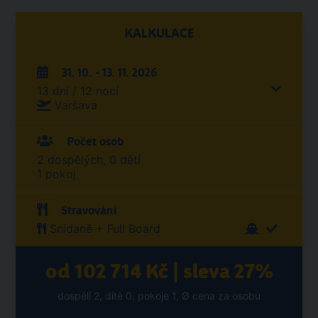
KALKULACE
31. 10. - 13. 11. 2026
13 dní / 12 nocí
Varšava
Počet osob
2 dospělých, 0 dětí
1 pokoj
Stravování
Snídaně + Full Board
od 102 714 Kč | sleva 27%
dospělí 2, dítě 0, pokoje 1, Ø cena za osobu