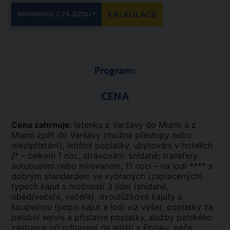
KALKULACE
INFORMACE O ZÁJEZDU
Program:
CENA
Cena zahrnuje
: letenku z Varšavy do Miami a z
Miami zpět do Varšavy (možné přestupy nebo
mezipřistání), letištní poplatky, ubytování v hotelích
/
* – celkem 1 noc, stravování: snídaně; transfery
autobusem nebo minivanem, 11 nocí – na lodi **** s
dobrým standardem ve vybraných (zaplacených)
typech kajut s možností 3 jídel (snídaně,
oběd/večeře, večeře), dvoulůžkové kajuty s
koupelnou (popis kajut a lodi viz výše), poplatky za
palubní servis a přístavní poplatky, služby polského
zástupce při odbavení na letišti v Polsku, péče