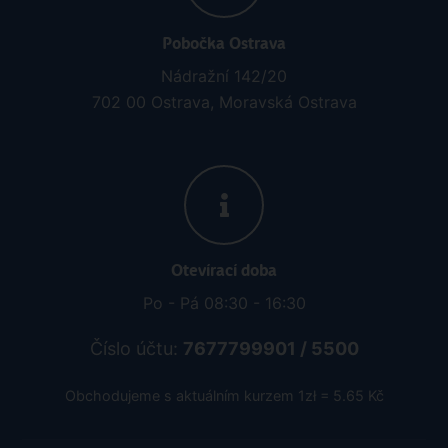
Kontaktujte nás
tel.: 595 540 934
e-mail: info@rainbowtours.cz
Pobočka Ostrava
Nádražní 142/20