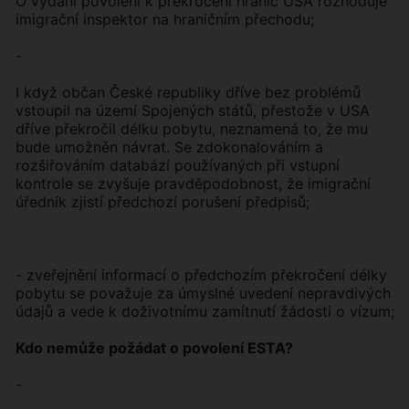
O vydání povolení k překročení hranic USA rozhoduje
imigrační inspektor na hraničním přechodu;
-
I když občan České republiky dříve bez problémů
vstoupil na území Spojených států, přestože v USA
dříve překročil délku pobytu, neznamená to, že mu
bude umožněn návrat. Se zdokonalováním a
rozšiřováním databází používaných při vstupní
kontrole se zvyšuje pravděpodobnost, že imigrační
úředník zjistí předchozí porušení předpisů;
- zveřejnění informací o předchozím překročení délky
pobytu se považuje za úmyslné uvedení nepravdivých
údajů a vede k doživotnímu zamítnutí žádosti o vízum;
Kdo nemůže požádat o povolení ESTA?
-