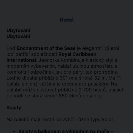
Hotel
Ubytování
Ubytování
Loď
Enchantment of the Seas
je elegantní výletní
loď patřící společnosti
Royal Caribbean
International
. Jednotka kombinuje klasický styl s
moderním vybavením, nabízí útulnou atmosféru a
komfortní odpočinek jak pro páry, tak pro rodiny.
Loď je dlouhá přibližně 301 m a široká 32 m. Má 11
palub, z nichž většina je určena pro pasažéry. Na
palubě může cestovat přibližně 2 700 hostů, o jejich
pohodlí se stará téměř 850 členů posádky.
Kajuty
Na palubě mají hosté na výběr různé typy kajut:
Kajuty s balkonem a výhledem na moře
–