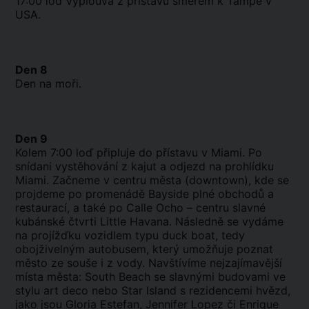
17:00 loď vyplouvá z přístavu směrem k Tampě v
USA.
Den 8
Den na moři.
Den 9
Kolem 7:00 loď připluje do přístavu v Miami. Po
snídani vystěhování z kajut a odjezd na prohlídku
Miami. Začneme v centru města (downtown), kde se
projdeme po promenádě Bayside plné obchodů a
restaurací, a také po Calle Ocho – centru slavné
kubánské čtvrti Little Havana. Následně se vydáme
na projížďku vozidlem typu duck boat, tedy
obojživelným autobusem, který umožňuje poznat
město ze souše i z vody. Navštívíme nejzajímavější
místa města: South Beach se slavnými budovami ve
stylu art deco nebo Star Island s rezidencemi hvězd,
jako jsou Gloria Estefan, Jennifer Lopez či Enrique