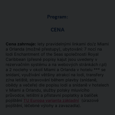
Program:
CENA
Cena zahrnuje:
lety pravidelnými linkami do/z Miami
a Orlanda (možné přestupy), ubytování: 7 nocí na
lodi Enchantment of the Seas společnosti Royal
Caribbean (přesné popisy kajut jsou uvedeny v
rezervačním systému a na webových stránkách r.pl)
a 2 noclehy v okolí Miami a Orlanda v hotelu *** se
snídaní, využívání většiny atrakcí na lodi, transfery
z/na letiště, stravování během plavby (snídaně,
obědy a večeře) dle popisu lodi a snídaně v hotelech
v Miami a Orlandu, služby polsky mluvícího
průvodce, letištní a přístavní poplatky a balíček
pojištění
TU Europa varianta základní
(úrazové
pojištění, léčebné výlohy a zavazadla).