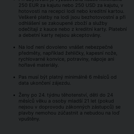
250 EUR za kajutu nebo 250 USD za kajutu, v
hotovosti na recepci lodi nebo kreditní kartou.
Veškeré platby na lodi jsou bezhotovostní a při
odhlášení se zakoupené zboží a služby
odečítají z kauce nebo z kreditní karty. Platební
a debetní karty nejsou akceptovány.
Na loď není dovoleno vnášet nebezpečné
předměty, například žehličky, kapesní nože,
rychlovarné konvice, potraviny, nápoje ani
hořlavé materiály.
Pas musí být platný minimálně 6 měsíců od
data ukončení zájezdu.
Ženy po 24. týdnu těhotenství, děti do 24
měsíců věku a osoby mladší 21 let (pokud
nejsou v doprovodu zákonných zástupců) se
plavby nemohou zúčastnit a nebudou na loď
vpuštěny.