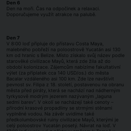
Den 6
Den na moři. Čas na odpočinek a relaxaci.
Doporučujeme využít atrakce na palubě.
Den 7
V 8:00 loď připluje do přístavu Costa Maya,
malebného pobřeží na poloostrově Yucatán asi 130
km od hranic s Belize. Místo získalo svůj název podle
starověké civilizace Mayů, která zde žila až do
období kolonizace. Zájemcům nabízíme fakultativní
výlet (za příplatek cca 140 USD/os.) do města
Bacalar vzdáleného asi 100 km. Zde lze navštívit
pevnost sv. Filipa z 18. století, postavenou na obranu
města před piráty, která se nachází nad nádherným
tyrkysově modrým jezerem nazývaným „laguna
sedmi barev“. V okolí se nacházejí také cenoty –
přírodní krasové propadliny se strmými stěnami
vyplněné vodou. Na závěr uvidíme také
předkolumbovské ruiny civilizace Mayů, kterými je
celý poloostrov Yucatán posetý. Návrat na loď. V