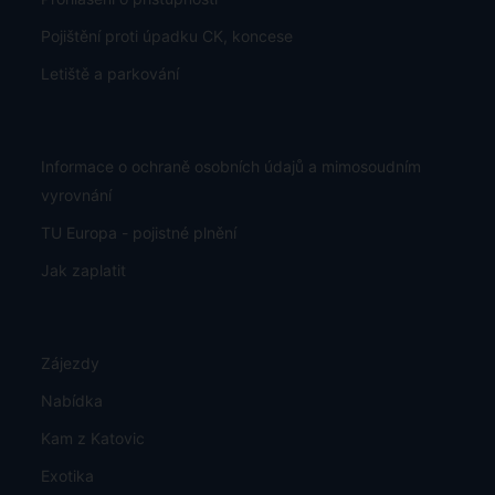
Výběr míst v letadle
Garance nezměněné ceny
Bezplatná změna rezervace
Exotika s Airbusem
Exotika Dreamlinerem
Karta stálého klienta
Figlokluby
Prohlášení o přístupnosti
Pojištění proti úpadku CK, koncese
Letiště a parkování