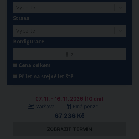
Vyberte
Strava
Vyberte
Konfigurace
2
Cena celkem
Přílet na stejné letiště
07. 11. - 16. 11. 2026 (10 dní)
Varšava
Plná penze
67 236 Kč
ZOBRAZIT TERMÍN