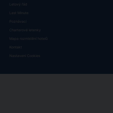
Informace o ochraně osobních údajů a mimosoudním
vyrovnání
TU Europa - pojistné plnění
Jak zaplatit
Zájezdy
Nabídka
Kam z Katovic
Exotika
Letový řád
Last Minute
Poznávací