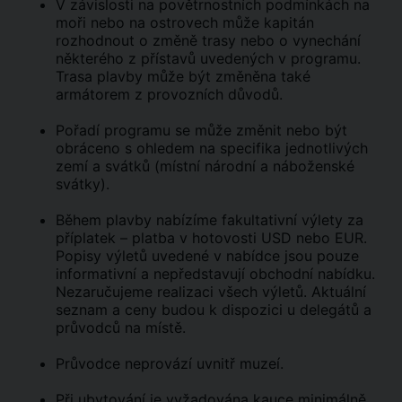
V závislosti na povětrnostních podmínkách na
moři nebo na ostrovech může kapitán
rozhodnout o změně trasy nebo o vynechání
některého z přístavů uvedených v programu.
Trasa plavby může být změněna také
armátorem z provozních důvodů.
Pořadí programu se může změnit nebo být
obráceno s ohledem na specifika jednotlivých
zemí a svátků (místní národní a náboženské
svátky).
Během plavby nabízíme fakultativní výlety za
příplatek – platba v hotovosti USD nebo EUR.
Popisy výletů uvedené v nabídce jsou pouze
informativní a nepředstavují obchodní nabídku.
Nezaručujeme realizaci všech výletů. Aktuální
seznam a ceny budou k dispozici u delegátů a
průvodců na místě.
Průvodce neprovází uvnitř muzeí.
Při ubytování je vyžadována kauce minimálně