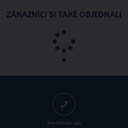
ZÁKAZNÍCI SI TAKÉ OBJEDNALI
Poznávací
Mexiko
Plná penze
Letecky
Plavba podél Západního pobřeží - Los Angeles a
Mexiko - Carnival Cruise Line