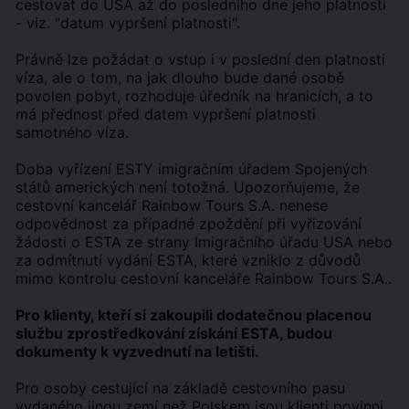
cestovat do USA až do posledního dne jeho platnosti
- viz. "datum vypršení platnosti".
Právně lze požádat o vstup i v poslední den platnosti
víza, ale o tom, na jak dlouho bude dané osobě
povolen pobyt, rozhoduje úředník na hranicích, a to
má přednost před datem vypršení platnosti
samotného víza.
Doba vyřízení ESTY imigračním úřadem Spojených
států amerických není totožná. Upozorňujeme, že
cestovní kancelář Rainbow Tours S.A. nenese
odpovědnost za případné zpoždění při vyřizování
žádosti o ESTA ze strany Imigračního úřadu USA nebo
za odmítnutí vydání ESTA, které vzniklo z důvodů
mimo kontrolu cestovní kanceláře Rainbow Tours S.A..
Pro klienty, kteří si zakoupili dodatečnou placenou
službu zprostředkování získání ESTA, budou
dokumenty k vyzvednutí na letišti.
Pro osoby cestující na základě cestovního pasu
vydaného jinou zemí než Polskem jsou klienti povinni