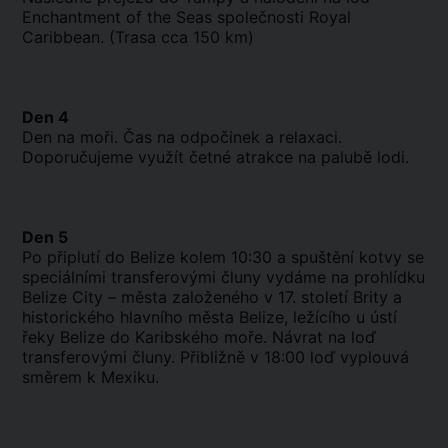
Enchantment of the Seas společnosti Royal
Caribbean. (Trasa cca 150 km)
Den 4
Den na moři. Čas na odpočinek a relaxaci.
Doporučujeme využít četné atrakce na palubě lodi.
Den 5
Po připlutí do Belize kolem 10:30 a spuštění kotvy se
speciálními transferovými čluny vydáme na prohlídku
Belize City – města založeného v 17. století Brity a
historického hlavního města Belize, ležícího u ústí
řeky Belize do Karibského moře. Návrat na loď
transferovými čluny. Přibližně v 18:00 loď vyplouvá
směrem k Mexiku.