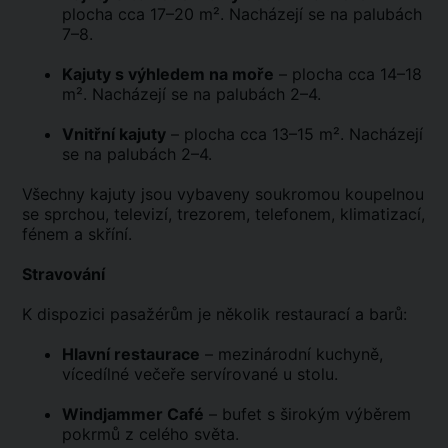
plocha cca 17–20 m². Nacházejí se na palubách
7–8.
Kajuty s výhledem na moře
– plocha cca 14–18
m². Nacházejí se na palubách 2–4.
Vnitřní kajuty
– plocha cca 13–15 m². Nacházejí
se na palubách 2–4.
Všechny kajuty jsou vybaveny soukromou koupelnou
se sprchou, televizí, trezorem, telefonem, klimatizací,
fénem a skříní.
Stravování
K dispozici pasažérům je několik restaurací a barů:
Hlavní restaurace
– mezinárodní kuchyně,
vícedílné večeře servírované u stolu.
Windjammer Café
– bufet s širokým výběrem
pokrmů z celého světa.