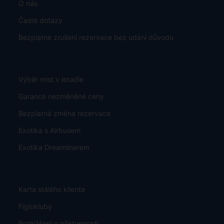
Obchodujeme s aktuálním kurzem 1zł = 5.65 Kč
Všeobecné podmínky
Důležité - čtěte
O nás
Časté dotazy
Bezplatné zrušení rezervace bez udání důvodu