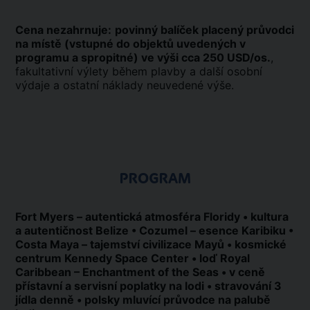
Cena nezahrnuje:
povinný balíček placený průvodci
na místě (vstupné do objektů uvedených v
programu a spropitné) ve výši cca 250 USD/os.
,
fakultativní výlety během plavby a další osobní
výdaje a ostatní náklady neuvedené výše.
PROGRAM
Fort Myers – autentická atmosféra Floridy • kultura
a autentičnost Belize • Cozumel – esence Karibiku •
Costa Maya – tajemství civilizace Mayů • kosmické
centrum Kennedy Space Center • loď Royal
Caribbean – Enchantment of the Seas • v ceně
přístavní a servisní poplatky na lodi • stravování 3
jídla denně • polsky mluvící průvodce na palubě