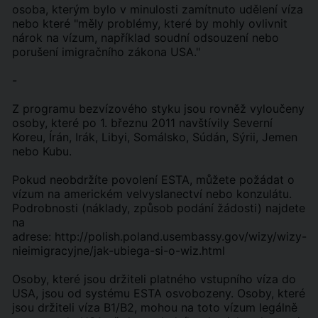
osoba, kterým bylo v minulosti zamítnuto udělení víza
nebo které "měly problémy, které by mohly ovlivnit
nárok na vízum, například soudní odsouzení nebo
porušení imigračního zákona USA."
-
Z programu bezvízového styku jsou rovněž vyloučeny
osoby, které po 1. březnu 2011 navštívily Severní
Koreu, Írán, Irák, Libyi, Somálsko, Súdán, Sýrii, Jemen
nebo Kubu.
Pokud neobdržíte povolení ESTA, můžete požádat o
vízum na americkém velvyslanectví nebo konzulátu.
Podrobnosti (náklady, způsob podání žádosti) najdete
na
adrese: http://polish.poland.usembassy.gov/wizy/wizy-
nieimigracyjne/jak-ubiega-si-o-wiz.html
Osoby, které jsou držiteli platného vstupního víza do
USA, jsou od systému ESTA osvobozeny. Osoby, které
jsou držiteli víza B1/B2, mohou na toto vízum legálně