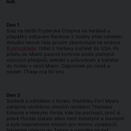
lodi.
Den 1
Sraz na letišti Fryderyka Chopina ve Varšavě u
přepážky odbavení Rainbow 2 hodiny před odletem.
Aktuální letové řády prosím zkontrolujte na stránce
R.pl/rozklady
. Odlet z Varšavy a přelet do USA. Po
příletu do Miami pasová kontrola podle platných
vízových předpisů, setkání s průvodcem a transfer
do hotelu v okolí Miami. Odpočinek po cestě a
nocleh. (Trasa cca 50 km)
Den 3
Snídaně a odhlášení z hotelu. Prohlídku Fort Myers
zahájíme návštěvou zimních rezidencí Thomase
Edisona a Henryho Forda, kde lze pochopit, proč si
právě Florida získala slávu mezi bohatými a slavnými
a byla inspirativním místem pro mnoho vynálezců.
Následně přejezd do Tampy a nalodění na loď