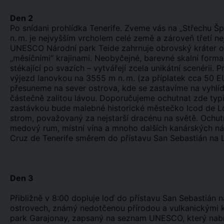
Den 2
Po snídani prohlídka Tenerife. Zveme vás na „Střechu 
n. m. je nejvyšším vrcholem celé země a zároveň třetí n
UNESCO Národní park Teide zahrnuje obrovský kráter o p
„měsíčními“ krajinami. Neobyčejné, barevné skalní form
stékající po svazích – vytvářejí zcela unikátní scenérii. P
výjezd lanovkou na 3555 m n. m. (za příplatek cca 50 E
přesuneme na sever ostrova, kde se zastavíme na vyhlíd
částečně zalitou lávou. Doporučujeme ochutnat zde typi
zastávkou bude malebné historické městečko Icod de Los
strom, považovaný za nejstarší dracénu na světě. Ochut
medový rum, místní vína a mnoho dalších kanárských náp
Cruz de Tenerife směrem do přístavu San Sebastián na 
Den 3
Přibližně v 8:00 dopluje loď do přístavu San Sebastián
ostrovech, známý nedotčenou přírodou a vulkanickými kr
park Garajonay, zapsaný na seznam UNESCO, který nabíz