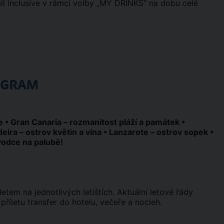
ll inclusive v rámci volby „MY DRINKS“ na dobu celé
OGRAM
e • Gran Canaria – rozmanitost pláží a památek •
eira – ostrov květin a vína • Lanzarote – ostrov sopek •
vodce na palubě!
tem na jednotlivých letištích. Aktuální letové řády
 příletu transfer do hotelu, večeře a nocleh.