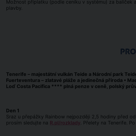
Možnost příplatku (podle ceníku v systému) za balíček a
plavby.
PR
Tenerife – majestátní vulkán Teide a Národní park Teid
Fuerteventura – zlatavé pláže a jedinečná příroda • Mad
Loď Costa Pacifica **** plná penze v ceně, polský prů
Den 1
Sraz u přepážky Rainbow nejpozději 2,5 hodiny před odle
prosím sledujte na
R.pl/rozklady
. Přelety na Tenerife. Po