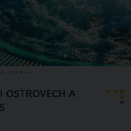
ře - Costa Cruises
H OSTROVECH A
S