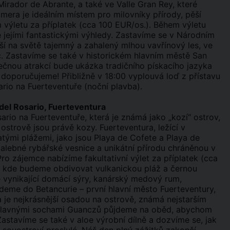
irador de Abrante, a také ve Valle Gran Rey, které
mera je ideálním místem pro milovníky přírody, pěší
ím výletu za příplatek (cca 100 EUR/os.). Během výletu
 jejími fantastickými výhledy. Zastavíme se v Národním
 na světě tajemný a zahalený mlhou vavřínový les, ve
. Zastavíme se také v historickém hlavním městě San
ečnou atrakcí bude ukázka tradičního pískacího jazyka
doporučujeme! Přibližně v 18:00 vyplouvá loď z přístavu
io na Fuerteventuře (noční plavba).
del Rosario, Fuerteventura
sario na Fuerteventuře, která je známá jako „kozí“ ostrov,
trově jsou právě kozy. Fuerteventura, ležící v
atými plážemi, jako jsou Playa de Cofete a Playa de
alebné rybářské vesnice a unikátní přírodu chráněnou v
Pro zájemce nabízíme fakultativní výlet za příplatek (cca
, kde budeme obdivovat vulkanickou pláž a černou
 vynikající domácí sýry, kanárský medový rum,
eme do Betancurie – první hlavní město Fuerteventury,
je nejkrásnější osadou na ostrově, známá nejstarším
e slavnými sochami Guanczů půjdeme na oběd, abychom
astavíme se také v aloe výrobní dílně a dozvíme se, jak