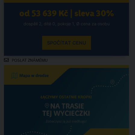
od 53 639 Kč | sleva 30%
dospělí 2, dítě 0, pokoje 1, Ø cena za osobu
SPOČÍTAT CENU
POSLAT ZNÁMÉMU