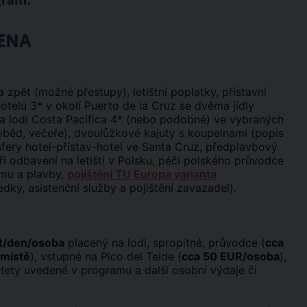
gram:
ENA
 zpět (možné přestupy), letištní poplatky, přístavní
otelu 3* v okolí Puerto de la Cruz se dvěma jídly
na lodi Costa Pacifica 4* (nebo podobné) ve vybraných
 oběd, večeře), dvoulůžkové kajuty s koupelnami (popis
ransfery hotel-přístav-hotel ve Santa Cruz, předplavbový
ři odbavení na letišti v Polsku, péči polského průvodce
mu a plavby,
pojištění TU Europa varianta
edky, asistenční služby a pojištění zavazadel).
R/den/osoba
placený na lodi, spropitné, průvodce (
cca
 místě
), vstupné na Pico del Teide (
cca 50 EUR/osoba
),
výlety uvedené v programu a další osobní výdaje či