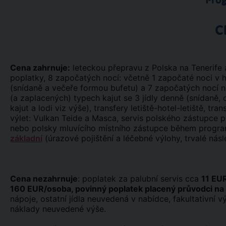
Pro
C
Cena zahrnuje:
leteckou přepravu z Polska na Tenerife a
poplatky, 8 započatých nocí: včetně 1 započaté noci v h
(snídaně a večeře formou bufetu) a 7 započatých nocí 
(a zaplacených) typech kajut se 3 jídly denně (snídaně,
kajut a lodi viz výše), transfery letiště-hotel-letiště, t
výlet: Vulkan Teide a Masca, servis polského zástupce p
nebo polsky mluvícího místního zástupce během progra
základní
(úrazové pojištění a léčebné výlohy, trvalé násl
Cena nezahrnuje
: poplatek za palubní servis cca
11 EU
160 EUR/osoba, povinný poplatek placený průvodci na
nápoje, ostatní jídla neuvedená v nabídce, fakultativní 
náklady neuvedené výše.