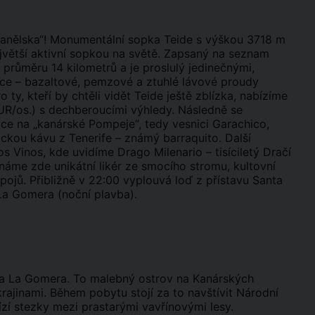
Španělska“! Monumentální sopka Teide s výškou 3718 m
ejvětší aktivní sopkou na světě. Zapsaný na seznam
růměru 14 kilometrů a je proslulý jedinečnými,
ace – bazaltové, pemzové a ztuhlé lávové proudy
ro ty, kteří by chtěli vidět Teide ještě zblízka, nabízíme
UR/os.) s dechberoucími výhledy. Následně se
ce na „kanárské Pompeje“, tedy vesnici Garachico,
ckou kávu z Tenerife – známý barraquito. Další
 Vinos, kde uvidíme Drago Milenario – tisíciletý Dračí
náme zde unikátní likér ze smocího stromu, kultovní
ojů. Přibližně v 22:00 vyplouvá loď z přístavu Santa
La Gomera (noční plavba).
 na La Gomera. To malebný ostrov na Kanárských
ajinami. Během pobytu stojí za to navštívit Národní
í stezky mezi prastarými vavřínovými lesy.