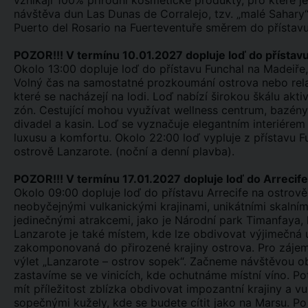
vznikají 100% přírodní kosmetické produkty, pro které je
návštěva dun Las Dunas de Corralejo, tzv. „malé Sahary“
Puerto del Rosario na Fuerteventuře směrem do přístavu
POZOR!!! V termínu 10.01.2027 dopluje loď do přístav
Okolo 13:00 dopluje loď do přístavu Funchal na Madeiř
Volný čas na samostatné prozkoumání ostrova nebo relax
které se nacházejí na lodi. Loď nabízí širokou škálu akti
zón. Cestující mohou využívat wellness centrum, bazény
divadel a kasin. Loď se vyznačuje elegantním interiérem
luxusu a komfortu. Okolo 22:00 loď vypluje z přístavu 
ostrově Lanzarote. (noční a denní plavba).
POZOR!!! V termínu 17.01.2027 dopluje loď do Arrecif
Okolo 09:00 dopluje loď do přístavu Arrecife na ostrov
neobyčejnými vulkanickými krajinami, unikátními skalním
jedinečnými atrakcemi, jako je Národní park Timanfaya, 
Lanzarote je také místem, kde lze obdivovat výjimečná
zakomponovaná do přirozené krajiny ostrova. Pro zájemc
výlet „Lanzarote – ostrov sopek“. Začneme návštěvou ob
zastavíme se ve vinicích, kde ochutnáme místní víno. 
mít příležitost zblízka obdivovat impozantní krajiny a v
sopečnými kužely, kde se budete cítit jako na Marsu. Po