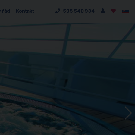
 řád
Kontakt
595 540 934