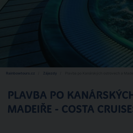
Rainbowtours.cz
Zájezdy
Plavba po Kanárských ostrovech a Madei
PLAVBA PO KANÁRSKÝC
MADEIŘE - COSTA CRUISE