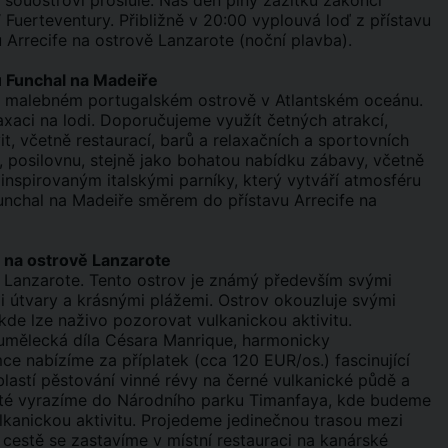
 souostroví proslulé. Náš den plný zážitků zakončí
 Fuerteventury. Přibližně v 20:00 vyplouvá loď z přístavu
 Arrecife na ostrově Lanzarote (noční plavba).
u Funchal na Madeiře
e, malebném portugalském ostrově v Atlantském oceánu.
aci na lodi. Doporučujeme využít četných atrakcí,
vit, včetně restaurací, barů a relaxačních a sportovních
, posilovnu, stejně jako bohatou nabídku zábavy, včetně
 inspirovaným italskými parníky, který vytváří atmosféru
Funchal na Madeiře směrem do přístavu Arrecife na
e na ostrově Lanzarote
ě Lanzarote. Tento ostrov je známý především svými
i útvary a krásnými plážemi. Ostrov okouzluje svými
kde lze naživo pozorovat vulkanickou aktivitu.
 umělecká díla Césara Manrique, harmonicky
e nabízíme za příplatek (cca 120 EUR/os.) fascinující
lastí pěstování vinné révy na černé vulkanické půdě a
Poté vyrazíme do Národního parku Timanfaya, kde budeme
ulkanickou aktivitu. Projedeme jedinečnou trasou mezi
 cestě se zastavíme v místní restauraci na kanárské