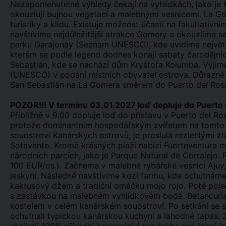
Nezapomenutelné výhledy čekají na vyhlídkách, jako je M
okouzlují bujnou vegetací a malebnými vesnicemi. La Go
turistiky a klidu. Existuje možnost účasti na fakultativn
navštívíme nejdůležitější atrakce Gomery a okouzlíme se
parku Garajonay (Seznam UNESCO), kde uvidíme největší
kterém se podle legend dodnes konají sabaty čarodějnic
Sebastián, kde se nachází dům Kryštofa Kolumba. Výjim
(UNESCO) v podání místních obyvatel ostrova. Důrazně 
San Sebastián na La Gomera směrem do Puerto del Rosar
POZOR!!! V termínu 03.01.2027 loď dopluje do Puerto 
Přibližně v 9:00 dopluje loď do přístavu v Puerto del Ro
protože dominantním hospodářským zvířetem na tomto os
souostroví Kanárských ostrovů, je proslulá rozlehlými zl
Sotavento. Kromě krásných pláží nabízí Fuerteventura m
národních parcích, jako je Parque Natural de Corralejo. 
100 EUR/os.). Začneme v malebné rybářské vesnici Ajuy
jeskyni. Následně navštívíme kozí farmu, kde ochutnáme
kaktusový džem a tradiční omáčku mojo rojo. Poté pojed
s zastávkou na malebném vyhlídkovém bodě. Betancuria 
kostelem v celém kanárském souostroví. Po setkání s
ochutnali typickou kanárskou kuchyni a lahodné tapas. Z