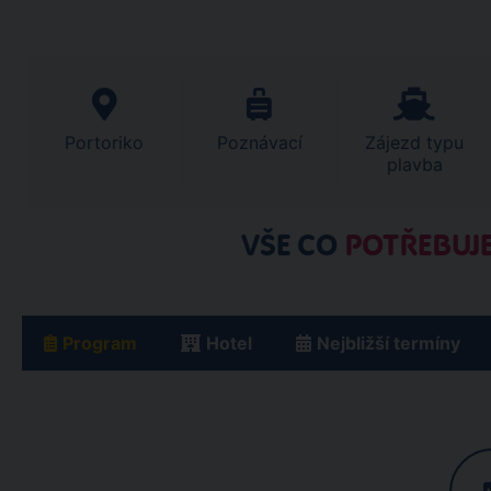
Portoriko
Poznávací
Zájezd typu
plavba
VŠE CO
POTŘEBUJE
Program
Hotel
Nejbližší termíny