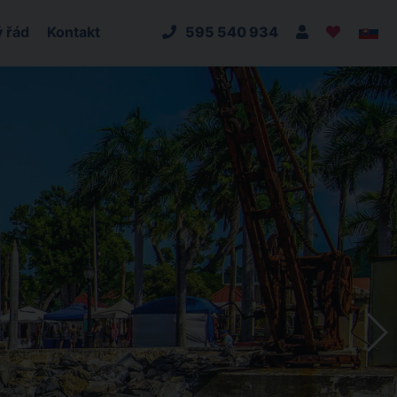
 řád
Kontakt
595 540 934