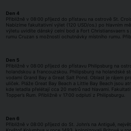
Den 4
Přibližně v 08:00 příjezd do přístavu na ostrově St. Cr
Nabízíme fakultativní výlet (120 USD/os.) po hlavním 
výletu uvidíte dánský celní bod a Fort Christiansvaern s
rumu Cruzan s možností ochutnávky místního rumu. Přibli
Den 5
Přibližně v 08:00 příjezd do přístavu Philipsburg na ostr
holandskou a francouzskou. Philipsburg na holandské 
vodami Grand Bay a Great Salt Pond. Oblast je rájem p
uliček. Pláže Great Bay Beach a Little Bay Beach jsou at
kde letadla přelétají cca 20 metrů nad hlavami. Fakultati
Topper’s Rum. Přibližně v 17:00 odplutí z Philipsburgu.
Den 6
Přibližně v 08:00 příjezd do St. John’s na Antiguě, nejvě
Kryštof Kolumbus v roce 1493, kolonizovali Britové v ro