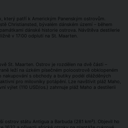
oix, který patří k Americkým Panenským ostrovům.
městě Christiansted, bývalém dánském území – během
 památkami dánské historie ostrova. Návštěva destilerie
žně v 17:00 odplutí na St. Maarten.
ově St. Maarten. Ostrov je rozdělen na dvě části –
straně leží na úzkém písečném poloostrově obklopeném
ro nakupování s obchody a butiky podél dlážděných
raktivní pro milovníky potápění. Lze navštívit pláž Maho,
vní výlet (110 USD/os.) zahrnuje pláž Maho a destilerii
tší ostrov státu Antigua a Barbuda (281 km²). Objevil ho
ce 1632 a přivezli africké otroky na plantáže cukrové