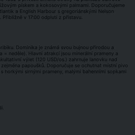
o růžovým pískem a kokosovými palmami. Doporučujeme
Atlantik a English Harbour s gregoriánskými Nelson
řibližně v 17:00 odplutí z přístavu.
aribiku. Dominika je známá svou bujnou přírodou a
a = neděle). Hlavní atrakcí jsou minerální prameny a
kultativní výlet (120 USD/os.) zahrnuje lanovku nad
, zejména papoušků. Doporučuje se ochutnat místní pivo
n s horkými sirnými prameny, malými bahenními sopkami
i.