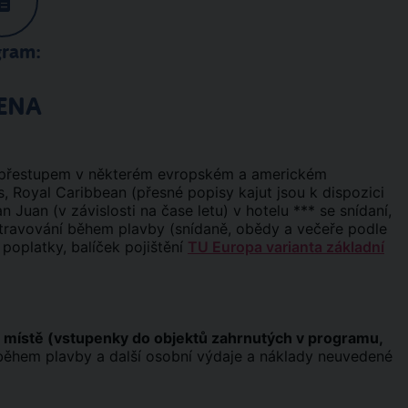
gram:
ENA
(s přestupem v některém evropském a americkém
s, Royal Caribbean (přesné popisy kajut jsou k dispozici
 Juan (v závislosti na čase letu) v hotelu *** se snídaní,
ě, stravování během plavby (snídaně, obědy a večeře podle
 poplatky, balíček pojištění
TU Europa varianta základní
a místě (vstupenky do objektů zahrnutých v programu,
y během plavby a další osobní výdaje a náklady neuvedené