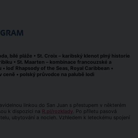
OGRAM
, bílé pláže • St. Croix – karibský klenot plný historie
aribiku • St. Maarten – kombinace francouzské a
u • loď Rhapsody of the Seas, Royal Caribbean •
 v ceně • polský průvodce na palubě lodi
avidelnou linkou do San Juan s přestupem v některém
sou k dispozici na
R.pl/rozklady
. Po příletu pasová
otelu, ubytování a nocleh. Vzhledem k leteckému spojení