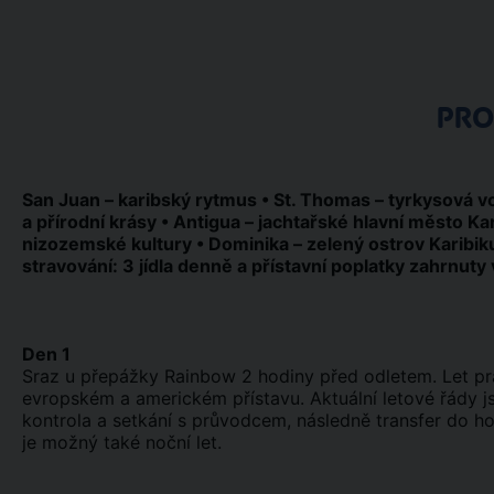
PR
San Juan – karibský rytmus • St. Thomas – tyrkysová voda
a přírodní krásy • Antigua – jachtařské hlavní město K
nizozemské kultury • Dominika – zelený ostrov Karibik
stravování: 3 jídla denně a přístavní poplatky zahrnuty
Den 1
Sraz u přepážky Rainbow 2 hodiny před odletem. Let pr
evropském a americkém přístavu. Aktuální letové řády j
kontrola a setkání s průvodcem, následně transfer do h
je možný také noční let.