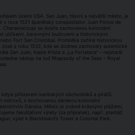
ořském území USA. San Juan, hlavní a největší město, je
l v roce 1521 španělský conquistador Juan Ponce de
i. Charakterizuje se dobře zachovanou koloniální
mi uličkami, barevnými budovami a historickými
nebo Fort San Cristóbal. Prohlídka začíná historickou
an José z roku 1532, kde se dodnes zachovaly autentické
la San Juan, Kaple Krista a „La Fortaleza“ – nejstarší
poledne nástup na loď Rhapsody of the Seas – Royal
mas.
l kdysi přístavem karibských obchodníků a pirátů.
h ostrovů, s dochovanou dánskou koloniální
 vlastnictvím Dánska. Město je známé krásnými plážemi,
me fakultativní výlety (za příplatek), např.: plantáž
gun, výlet k Blackbeard’s Tower a Colonial Park.