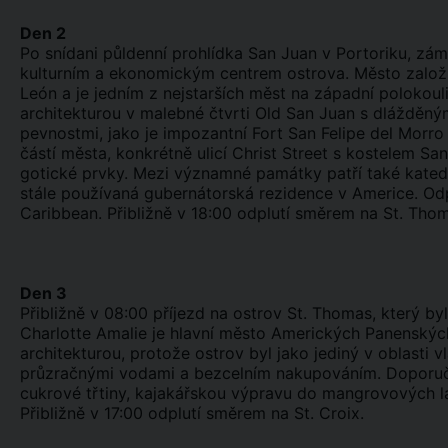
Den 2
Po snídani půldenní prohlídka San Juan v Portoriku, zám
kulturním a ekonomickým centrem ostrova. Město založi
León a je jedním z nejstarších měst na západní polokoul
architekturou v malebné čtvrti Old San Juan s dlážděný
pevnostmi, jako je impozantní Fort San Felipe del Morro 
částí města, konkrétně ulicí Christ Street s kostelem S
gotické prvky. Mezi významné památky patří také katedrá
stále používaná gubernátorská rezidence v Americe. Od
Caribbean. Přibližně v 18:00 odplutí směrem na St. Tho
Den 3
Přibližně v 08:00 příjezd na ostrov St. Thomas, který by
Charlotte Amalie je hlavní město Amerických Panenskýc
architekturou, protože ostrov byl jako jediný v oblasti
průzračnými vodami a bezcelním nakupováním. Doporučuje
cukrové třtiny, kajakářskou výpravu do mangrovových la
Přibližně v 17:00 odplutí směrem na St. Croix.