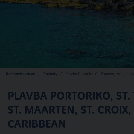
Rainbowtours.cz
Zájezdy
Plavba Portoriko, St. Thomas, Antigua, St
PLAVBA PORTORIKO, ST.
ST. MAARTEN, ST. CROIX
CARIBBEAN