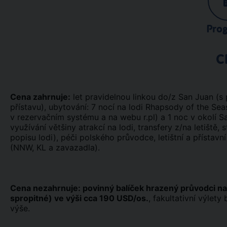
Pro
C
Cena zahrnuje:
let pravidelnou linkou do/z San Juan 
přístavu), ubytování: 7 nocí na lodi Rhapsody of the Sea
v rezervačním systému a na webu r.pl) a 1 noc v okolí San
využívání většiny atrakcí na lodi, transfery z/na letišt
popisu lodi), péči polského průvodce, letištní a přístavní
(NNW, KL a zavazadla).
Cena nezahrnuje: povinný balíček hrazený průvodci n
spropitné) ve výši cca 190 USD/os.
, fakultativní výlet
výše.