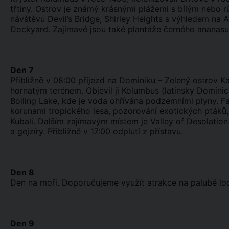
třtiny. Ostrov je známý krásnými plážemi s bílým neb
návštěvu Devil’s Bridge, Shirley Heights s výhledem na 
Dockyard. Zajímavé jsou také plantáže černého ananasu. P
Den 7
Přibližně v 08:00 příjezd na Dominiku – Zelený ostrov K
hornatým terénem. Objevil ji Kolumbus (latinsky Dominic
Boiling Lake, kde je voda ohřívána podzemními plyny. Fa
korunami tropického lesa, pozorování exotických ptáků
Kubali. Dalším zajímavým místem je Valley of Desolatio
a gejzíry. Přibližně v 17:00 odplutí z přístavu.
Den 8
Den na moři. Doporučujeme využít atrakce na palubě lod
Den 9