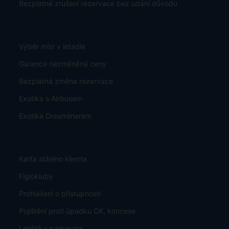
Bezplatné zrušení rezervace bez udání důvodu
Výběr míst v letadle
Garance nezměněné ceny
Bezplatná změna rezervace
Exotika s Airbusem
Exotika Dreamlinerem
Karta stálého klienta
Figlokluby
Prohlášení o přístupnosti
Pojištění proti úpadku CK, koncese
Letiště a parkování