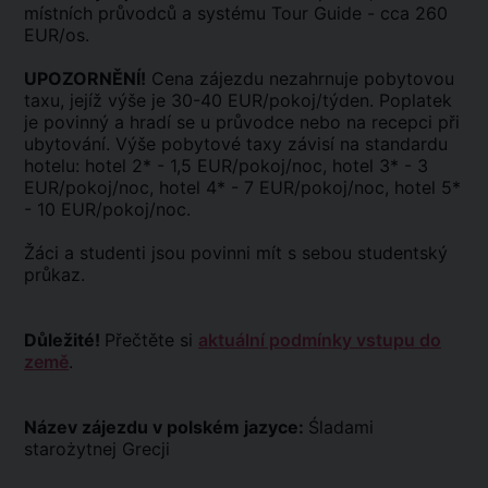
místních průvodců a systému Tour Guide - cca 260
EUR/os.
UPOZORNĚNÍ!
Cena zájezdu nezahrnuje pobytovou
taxu, jejíž výše je 30-40 EUR/pokoj/týden. Poplatek
je povinný a hradí se u průvodce nebo na recepci při
ubytování. Výše pobytové taxy závisí na standardu
hotelu: hotel 2* - 1,5 EUR/pokoj/noc, hotel 3* - 3
EUR/pokoj/noc, hotel 4* - 7 EUR/pokoj/noc, hotel 5*
- 10 EUR/pokoj/noc.
Žáci a studenti jsou povinni mít s sebou studentský
průkaz.
Důležité!
Přečtěte si
aktuální podmínky vstupu do
země
.
Název zájezdu v polském jazyce:
Śladami
starożytnej Grecji