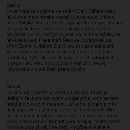
Den 3
Po snídani se vydáme ve směru Delf. Během cesty
návštěva malé horské vesničky Arachova, známé
mezi Poláky jako řecké Zakopané. Krátká procházka
úzkými uličkami, možnost nákupu medu, sýrů a
červeného vína, kterým je vesnice známá.
Následně
návštěva Delf, které staří Řekové považovali za
střed Země. Uvidíme Svatý okruh s pokladnicemi,
Apollónův chrám, římské divadlo a stadion, kde
probíhaly Pýthijské hry. Návštěva archeologického
muzea - jednoho z nejvýznamnějších v Řecku.
Ubytování v okolí Delf, přenocování.
Den 4
Po snídani přejezd na ostrov Lefkada, který je
jediným řeckým ostrovem spojeným s kontinentem
hrází a plovoucím mostem. Lefkada je známá díky
nejkrásnějším plážím na Jónských ostrovech.
Bílé
útesy a písečné pláže kontrastují s modrou barvou
vody, která vytváří pohádkovou krajinu.
Vnitrozemí
ostrova ukrývá olivové sady, cypřiše a vinice a