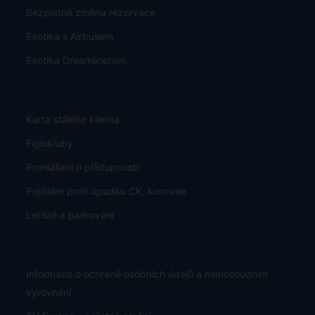
Výběr míst v letadle
Garance nezměněné ceny
Bezplatná změna rezervace
Exotika s Airbusem
Exotika Dreamlinerem
Karta stálého klienta
Figlokluby
Prohlášení o přístupnosti
Pojištění proti úpadku CK, koncese
Letiště a parkování