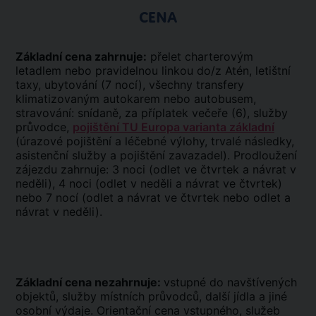
CENA
Základní cena zahrnuje:
přelet charterovým
letadlem nebo pravidelnou linkou do/z Atén, letištní
taxy, ubytování (7 nocí), všechny transfery
klimatizovaným autokarem nebo autobusem,
stravování: snídaně, za příplatek večeře (6), služby
průvodce,
pojištění TU Europa varianta základní
(úrazové pojištění a léčebné výlohy, trvalé následky,
asistenční služby a pojištění zavazadel). Prodloužení
zájezdu zahrnuje: 3 noci (odlet ve čtvrtek a návrat v
neděli), 4 noci (odlet v neděli a návrat ve čtvrtek)
nebo 7 nocí (odlet a návrat ve čtvrtek nebo odlet a
návrat v neděli).
Základní cena nezahrnuje:
vstupné do navštívených
objektů, služby místních průvodců, další jídla a jiné
osobní výdaje. Orientační cena vstupného, služeb