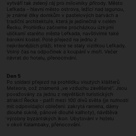
vytváří tak zelený ráj pro milovníky přírody. Město
Lefkada - hlavní město ostrova, ležící nad lagunou,
je známé díky domkům v pastelových barvách a
tradiční architektuře, která je jedinečná v celém
Řecku. Prohlídku začneme procházkou úzkými
uličkami starého města Lefkada, navštívíme také
barokní kostel. Poté přejezd na jednu z
nejkrásnějších pláží, které se staly vizitkou Lefkady.
Volný čas na odpočinek a koupání v moři. Večer
návrat do hotelu, přenocování.
Den 5
Po snídani přejezd na prohlídku visutých klášterů
Meteora, což znamená „ve vzduchu zavěšené“. Jsou
považovány za jednu z největších turistických
atrakcí Řecka - patří mezi 100 divů světa (je nutností
mít odpovídající oblečení: zakrytá ramena, dámy
dlouhé sukně, pánové dlouhé kalhoty), návštěva
výrobny byzantských ikon. Ubytování v hotelu
v okolí Kalambaky, přenocování.