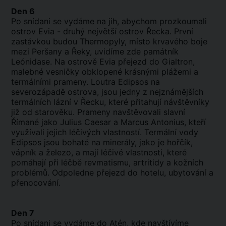
Den 6
Po snídani se vydáme na jih, abychom prozkoumali
ostrov Evia - druhý největší ostrov Řecka. První
zastávkou budou Thermopyly, místo krvavého boje
mezi Peršany a Řeky, uvidíme zde památník
Leónidase. Na ostrově Evia přejezd do Gialtron,
malebné vesničky obklopené krásnými plážemi a
termálními prameny. Loutra Edipsos na
severozápadě ostrova, jsou jedny z nejznámějších
termálních lázní v Řecku, které přitahují návštěvníky
již od starověku. Prameny navštěvovali slavní
Římané jako Julius Caesar a Marcus Antonius, kteří
využívali jejich léčivých vlastností. Termální vody
Edipsos jsou bohaté na minerály, jako je hořčík,
vápník a železo, a mají léčivé vlastnosti, které
pomáhají při léčbě revmatismu, artritidy a kožních
problémů. Odpoledne přejezd do hotelu, ubytování a
přenocování.
Den 7
Po snídani se vydáme do Atén, kde navštívíme