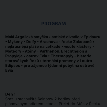
PROGRAM
Malá Argolická smyčka • antické divadlo v Epidauru
• Mykény • Delfy • Arachova - řecké Zakopané •
nejkrásnější pláže na Lefkadě • visuté kláštery -
Meteory • Atény - Parthenón, Erechtheion a
Propylaje • ostrov Evia • Thermopyly - historie
starověkých Řeků • termální prameny v Loutra
Edipsos • pro zájemce týdenní pobyt na ostrově
Evia
Den 1
Sraz u stanoviště Rainbow 2 hodiny před
plánovaným odletem letadla. Přelet do Atén v Řecku