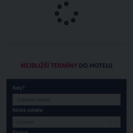
intenzita programu
program výletu
5.3
5.5
/6
/6
průvodce
transport
5.8
5.6
/6
/6
ubytování
4.3
/6
NEJBLIŽŠÍ TERMÍNY
DO HOTELU
Kdy?
Místo odletu