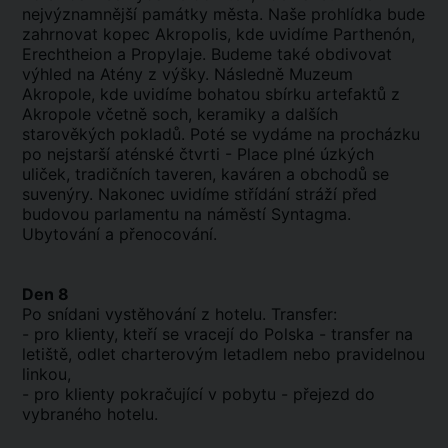
nejvýznamnější památky města. Naše prohlídka bude
zahrnovat kopec Akropolis, kde uvidíme Parthenón,
Erechtheion a Propylaje. Budeme také obdivovat
výhled na Atény z výšky. Následně Muzeum
Akropole, kde uvidíme bohatou sbírku artefaktů z
Akropole včetně soch, keramiky a dalších
starověkých pokladů. Poté se vydáme na procházku
po nejstarší aténské čtvrti - Place plné úzkých
uliček, tradičních taveren, kaváren a obchodů se
suvenýry. Nakonec uvidíme střídání stráží před
budovou parlamentu na náměstí Syntagma.
Ubytování a přenocování.
Den 8
Po snídani vystěhování z hotelu. Transfer:
- pro klienty, kteří se vracejí do Polska - transfer na
letiště, odlet charterovým letadlem nebo pravidelnou
linkou,
- pro klienty pokračující v pobytu - přejezd do
vybraného hotelu.