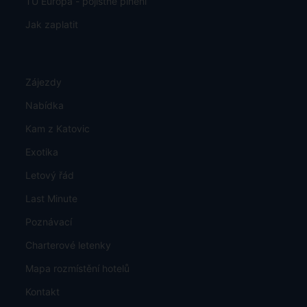
Informace o ochraně osobních údajů a mimosoudním
vyrovnání
TU Europa - pojistné plnění
Jak zaplatit
Zájezdy
Nabídka
Kam z Katovic
Exotika
Letový řád
Last Minute
Poznávací
Charterové letenky