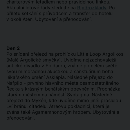
charterovým letadlem nebo pravidelnou linkou.
Aktuální letové řády sledujte na
R.pl/rozklady
. Po
příletu setkání s průvodcem a transfer do hotelu
v okolí Atén. Ubytování a přenocování.
Den 2
Po snídani přejezd na prohlídku Little Loop Argolikos
(Malé Argolické smyčky).
Uvidíme nejzachovalejší
antické divadlo v Epidauru, známé po celém světě
svou mimořádnou akustikou a sanktuárium boha
lékařského umění Asklépia. Následně přejezd do
Nafplio - prvního hlavního města osamostatněného
Řecka s krásným benátským opevněním. Procházka
starým městem na náměstí Syntagma. Následně
přejezd do Mykén, kde uvidíme mimo jiné: proslulou
Lví bránu, citadelu, Atreovu
pokladnici
, která je
zvána také Agamemnonovým hrobem. Ubytování a
přenocování.