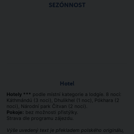
SEZÓNNOST
Hotel
Hotely ***
podle místní kategorie a lodgíe. 8 nocí:
Káthmándú (3 noci), Dhulikhel (1 noc), Pókhara (2
noci), Národní park Čitvan (2 noci).
Pokoje:
bez možnosti přistýlky.
Strava dle programu zájezdu.
Výše uvedený text je překladem polského originálu,