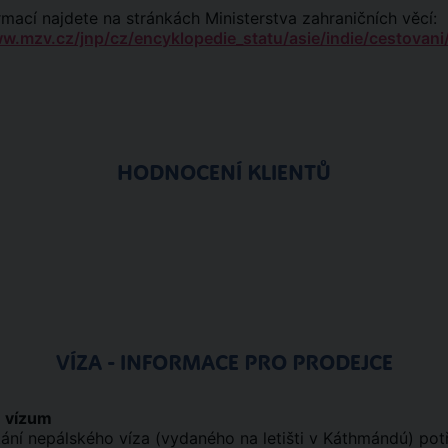
rmací najdete na stránkách Ministerstva zahraničních věcí:
w.mzv.cz/jnp/cz/encyklopedie_statu/asie/indie/cestovani/
HODNOCENÍ KLIENTŮ
VÍZA - INFORMACE PRO PRODEJCE
 vízum
kání nepálského víza (vydaného na letišti v Káthmándú) pot