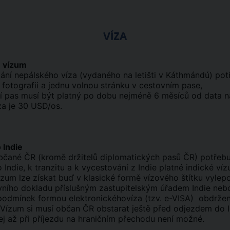
VÍZA
 vízum
kání nepálského víza (vydaného na letišti v Káthmándú) pot
fotografii a jednu volnou stránku v cestovním pase,
í pas musí být platný po dobu nejméně 6 měsíců od data n
za je 30 USD/os.
 Indie
bčané ČR (kromě držitelů diplomatických pasů ČR) potřebu
 Indie, k tranzitu a k vycestování z Indie platné indické víz
ízum lze získat buď v klasické formě vízového štítku vyle
vního dokladu příslušným zastupitelským úřadem Indie neb
 podmínek formou elektronickéhovíza (tzv. e-VISA) obdrže
Vízum si musí občan ČR obstarat ještě před odjezdem do I
ej až při příjezdu na hraničním přechodu není možné.