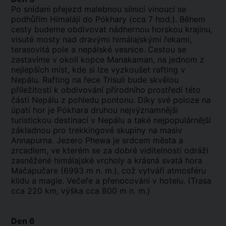
Po snídani přejezd malebnou silnicí vinoucí se
podhůřím Himalájí do Pókhary (cca 7 hod.). Během
cesty budeme obdivovat nádhernou horskou krajinu,
visuté mosty nad dravými himálajskými řekami,
terasovitá pole a nepálské vesnice. Cestou se
zastavíme v okolí kopce Manakaman, na jednom z
nejlepších míst, kde si lze vyzkoušet rafting v
Nepálu. Rafting na řece Trisuli bude skvělou
příležitostí k obdivování přírodního prostředí této
části Nepálu z pohledu pontonu. Díky své poloze na
úpatí hor je Pókhara druhou nejvýznamnější
turistickou destinací v Nepálu a také nejpopulárnější
základnou pro trekkingové skupiny na masiv
Annapurna. Jezero Phewa je srdcem města a
zrcadlem, ve kterém se za dobré viditelnosti odráží
zasněžené himálajské vrcholy a krásná svatá hora
Mačapučare (6993 m n. m.), což vytváří atmosféru
klidu a magie. Večeře a přenocování v hotelu. (Trasa
cca 220 km, výška cca 800 m n. m.)
Den 6