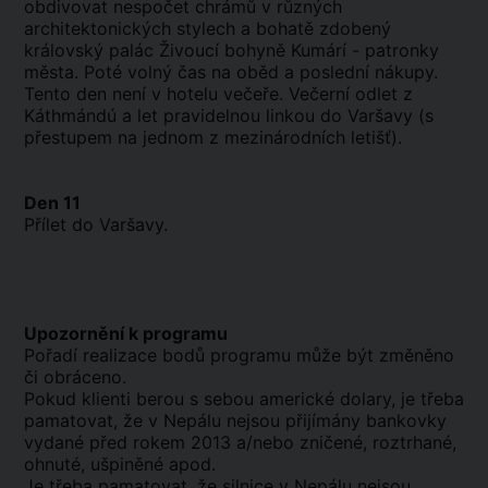
obdivovat nespočet chrámů v různých
architektonických stylech a bohatě zdobený
královský palác Živoucí bohyně Kumárí - patronky
města. Poté volný čas na oběd a poslední nákupy.
Tento den není v hotelu večeře. Večerní odlet z
Káthmándú a let pravidelnou linkou do Varšavy (s
přestupem na jednom z mezinárodních letišť).
Den 11
Přílet do Varšavy.
Upozornění k programu
Pořadí realizace bodů programu může být změněno
či obráceno.
Pokud klienti berou s sebou americké dolary, je třeba
pamatovat, že v Nepálu nejsou přijímány bankovky
vydané před rokem 2013 a/nebo zničené, roztrhané,
ohnuté, ušpiněné apod.
Je třeba pamatovat, že silnice v Nepálu nejsou