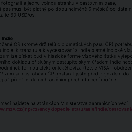
fotografii a jednu volnou stránku v cestovním pase,
í pas musí být platný po dobu nejméně 6 měsíců od data n
za je 30 USD/os.
 Indie
bčané ČR (kromě držitelů diplomatických pasů ČR) potřebu
 Indie, k tranzitu a k vycestování z Indie platné indické víz
ízum lze získat buď v klasické formě vízového štítku vyle
vního dokladu příslušným zastupitelským úřadem Indie neb
 podmínek formou elektronickéhovíza (tzv. e-VISA) obdrže
Vízum si musí občan ČR obstarat ještě před odjezdem do I
ej až při příjezdu na hraničním přechodu není možné.
rmací najdete na stránkách Ministerstva zahraničních věcí:
w.mzv.cz/jnp/cz/encyklopedie_statu/asie/indie/cestovani/