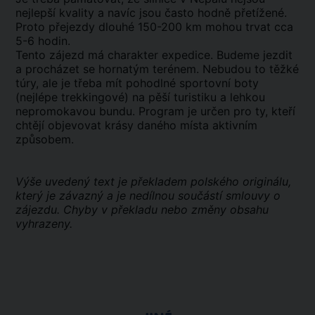
nejlepší kvality a navíc jsou často hodně přetížené.
Proto přejezdy dlouhé 150-200 km mohou trvat cca
5-6 hodin.
Tento zájezd má charakter expedice. Budeme jezdit
a procházet se hornatým terénem. Nebudou to těžké
túry, ale je třeba mít pohodlné sportovní boty
(nejlépe trekkingové) na pěší turistiku a lehkou
nepromokavou bundu. Program je určen pro ty, kteří
chtějí objevovat krásy daného místa aktivním
způsobem.
Výše uvedený text je překladem polského originálu,
který je závazný a je nedílnou součástí smlouvy o
zájezdu. Chyby v překladu nebo změny obsahu
vyhrazeny.