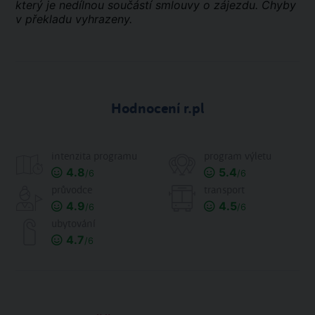
který je nedílnou součástí smlouvy o zájezdu. Chyby
v překladu vyhrazeny.
Hodnocení r.pl
intenzita programu
program výletu
4.8
5.4
/6
/6
průvodce
transport
4.9
4.5
/6
/6
ubytování
4.7
/6