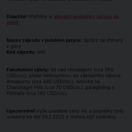
Důležité!
Přečtěte si
aktuální podmínky vstupu do
země
.
Název zájezdu v polském jazyce:
Spójrz na chmury
z góry
Kód zájezdu:
IAN
Fakultativní výlety:
let nad Himalájemi (cca 350
USD/os.), přelet helikoptérou do základního tábora
Annapurny (cca 440 USD/os.), lanovka na
Chandragiri Hills (cca 70 USD/os.), paragliding v
Pókhaře (cca 140 USD/os.).
Upozornění!
Výše uvedené ceny víz a poplatky byly
uvedeny ke dni 24.2.2025 a mohou být změněny.