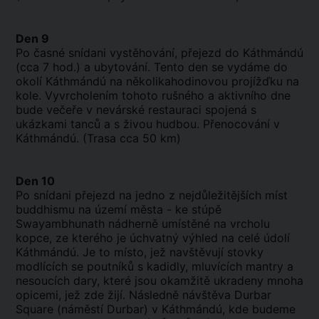
Den 9
Po časné snídani vystěhování, přejezd do Káthmándú
(cca 7 hod.) a ubytování. Tento den se vydáme do
okolí Káthmándú na několikahodinovou projížďku na
kole. Vyvrcholením tohoto rušného a aktivního dne
bude večeře v nevárské restauraci spojená s
ukázkami tanců a s živou hudbou. Přenocování v
Káthmándú. (Trasa cca 50 km)
Den 10
Po snídani přejezd na jedno z nejdůležitějších míst
buddhismu na území města - ke stúpě
Swayambhunath nádherně umístěné na vrcholu
kopce, ze kterého je úchvatný výhled na celé údolí
Káthmándú. Je to místo, jež navštěvují stovky
modlících se poutníků s kadidly, mluvících mantry a
nesoucích dary, které jsou okamžitě ukradeny mnoha
opicemi, jež zde žijí. Následně návštěva Durbar
Square (náměstí Durbar) v Káthmándú, kde budeme