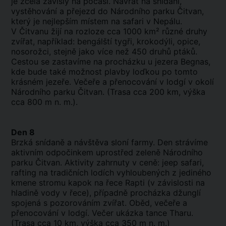
je zcela závislý na počasí. Návrat na snídani,
vystěhování a přejezd do Národního parku Čitvan,
který je nejlepším místem na safari v Nepálu.
V Čitvanu žijí na rozloze cca 1000 km² různé druhy
zvířat, například: bengálští tygři, krokodýli, opice,
nosorožci, stejně jako více než 450 druhů ptáků.
Cestou se zastavíme na procházku u jezera Begnas,
kde bude také možnost plavby loďkou po tomto
krásném jezeře. Večeře a přenocování v lodgí v okolí
Národního parku Čitvan. (Trasa cca 200 km, výška
cca 800 m n. m.).
Den 8
Brzká snídaně a návštěva sloní farmy. Den strávíme
aktivním odpočinkem uprostřed zeleně Národního
parku Čitvan. Aktivity zahrnuty v ceně: jeep safari,
rafting na tradičních lodích vyhloubených z jediného
kmene stromu kapok na řece Rapti (v závislosti na
hladině vody v řece), případně procházka džunglí
spojená s pozorováním zvířat. Oběd, večeře a
přenocování v lodgí. Večer ukázka tance Tharu.
(Trasa cca 10 km, výška cca 350 m n. m.)