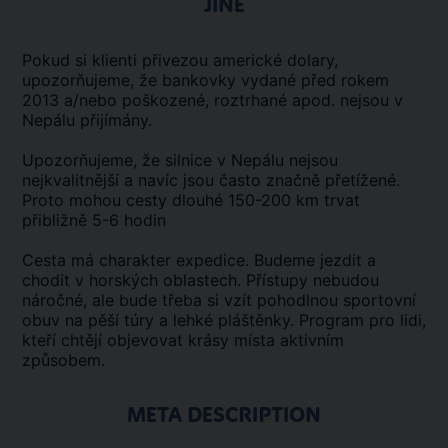
JINÉ
Pokud si klienti přivezou americké dolary,
upozorňujeme, že bankovky vydané před rokem
2013 a/nebo poškozené, roztrhané apod. nejsou v
Nepálu přijímány.
Upozorňujeme, že silnice v Nepálu nejsou
nejkvalitnější a navíc jsou často značně přetížené.
Proto mohou cesty dlouhé 150-200 km trvat
přibližně 5-6 hodin
Cesta má charakter expedice. Budeme jezdit a
chodit v horských oblastech. Přístupy nebudou
náročné, ale bude třeba si vzít pohodlnou sportovní
obuv na pěší túry a lehké pláštěnky. Program pro lidi,
kteří chtějí objevovat krásy místa aktivním
způsobem.
META DESCRIPTION