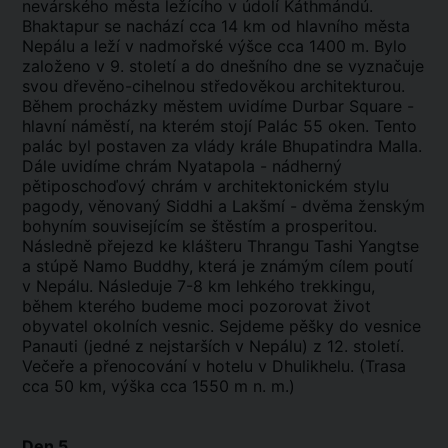
nevárského města ležícího v údolí Káthmándú.
Bhaktapur se nachází cca 14 km od hlavního města
Nepálu a leží v nadmořské výšce cca 1400 m. Bylo
založeno v 9. století a do dnešního dne se vyznačuje
svou dřevěno-cihelnou středověkou architekturou.
Během procházky městem uvidíme Durbar Square -
hlavní náměstí, na kterém stojí Palác 55 oken. Tento
palác byl postaven za vlády krále Bhupatindra Malla.
Dále uvidíme chrám Nyatapola - nádherný
pětiposchoďový chrám v architektonickém stylu
pagody, věnovaný Siddhi a Lakšmí - dvěma ženským
bohyním souvisejícím se štěstím a prosperitou.
Následně přejezd ke klášteru Thrangu Tashi Yangtse
a stúpě Namo Buddhy, která je známým cílem poutí
v Nepálu. Následuje 7-8 km lehkého trekkingu,
během kterého budeme moci pozorovat život
obyvatel okolních vesnic. Sejdeme pěšky do vesnice
Panauti (jedné z nejstarších v Nepálu) z 12. století.
Večeře a přenocování v hotelu v Dhulikhelu. (Trasa
cca 50 km, výška cca 1550 m n. m.)
Den 5