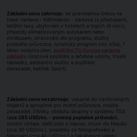
Základní cena zahrnuje:
let pravidelnou linkou na
trase Varšava - Káthmándú - Varšava (s přestupem),
letištní taxy, ubytování v hotelech a logích (8 nocí),
přejezdy klimatizovaným autokarem nebo
minibusem, stravování dle programu, služby
polského průvodce, turistický program (viz níže), 1
láhev vody/os./den,
pojištění TU Europa varianta
základní
(úrazové pojištění a léčebné výlohy, trvalé
následky, asistenční služby a pojištění
zavazadel, balíček Sport).
Základní cena nezahrnuje:
vstupné do navštívených
objektů a spropitné pro místní průvodce, nosiče
zavazadel, číšníky, obsluhu skupiny v systému TGS
(
cca 285 USD/os. - povinný poplatek průvodci
),
osobní výdaje, další jídla a nápoje, vízum do Nepálu
(cca 30 USD/os.), poplatky za fotografování a
filmování (cca 40 USD/os.) a fakultativní výlety.