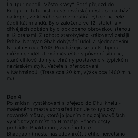
Lalitpur neboli „Město krásy“. Poté přejezd do
Kirtipuru. Toto historické nevárské město se nachází
na kopci, ze kterého se rozprostírá výhled na celé
údolí Káthmándú. Bylo založeno ve 12. století a v
dřívějších dobách bylo obklopeno obrovskou stěnou
s 12 branami. Z tohoto starobylého království zahájil
Prithvi Narayan Shah dobývání údolí a sjednocování
Nepálu v roce 1769. Procházejíc se po Kirtipuru
můžeme vidět klidné městečko s původní sítí ulic,
staré cihlové domy a chrámy postavené v typickém
nevárském stylu. Večeře a přenocování
v Káthmándú. (Trasa cca 20 km, výška cca 1400 m n.
m.)
Den 4
Po snídani vystěhování a přejezd do Dhulikhelu -
malebného města uprostřed hor. Je to typicky
nevárské město, které je jedním z nejzajímavějších
vyhlídkových míst na Himaláje. Během cesty
prohlídka Bhaktapuru, zvaného také
Bhadgáon (města následovníků), třetího největšího