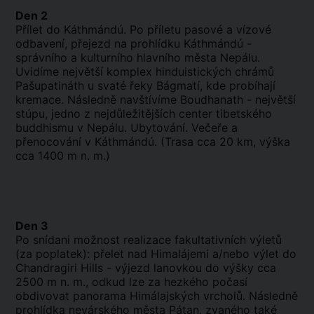
Den 2
Přílet do Káthmándú. Po příletu pasové a vízové
odbavení, přejezd na prohlídku Káthmándú -
správního a kulturního hlavního města Nepálu.
Uvidíme největší komplex hinduistických chrámů
Pašupatináth u svaté řeky Bágmatí, kde probíhají
kremace. Následně navštívíme Boudhanath - největší
stúpu, jedno z nejdůležitějších center tibetského
buddhismu v Nepálu. Ubytování. Večeře a
přenocování v Káthmándú. (Trasa cca 20 km, výška
cca 1400 m n. m.)
Den 3
Po snídani možnost realizace fakultativních výletů
(za poplatek): přelet nad Himalájemi a/nebo výlet do
Chandragiri Hills - výjezd lanovkou do výšky cca
2500 m n. m., odkud lze za hezkého počasí
obdivovat panorama Himálajských vrcholů. Následně
prohlídka nevárského města Pátan, zvaného také