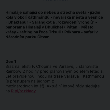
Himaláje sahající do nebes a střecha světa • jízdní
kola v okolí Káthmándú • nevárská města a vesnice
- Bhaktapur • Sarangkot a „rozsvícení vrcholů“ •
panorama Himalájí v Dhulikhel • Pátan - Město
krásy • rafting na řece Trisuli • Pókhara • safari v
Národním parku Čitvan
Den 1
Sraz na letišti F. Chopina ve Varšavě, u stanoviště
Rainbow 2 hodiny před plánovaným odletem letadla.
Let pravidelnou linkou na trase Varšava - Káthmándú
(s přestupem na jednom z
mezinárodních letišť). Aktuální letové řády sledujte
na
R.pl/rozklady
.