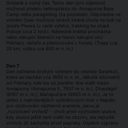
Snídaně a volný čas. Tento den (pro zájemce)
možnost přeletu helikoptérou do Annapurna Base
Camp nebo paragliding (za poplatek). Odpoledne ve
volném čase: možnost strávit klidné chvíle na lodi na
jezeře Phewa (v ceně výletu), trekking ke stúpě
Pokoje (cca 2 hod.). Následně krátká procházka
nebo nákupní šílenství na hlavní nákupní ulici
Pókhary. Večeře a přenocování v hotelu. (Trasa cca
20 km, výška cca 800 m n. m.)
Den 7
Den začneme brzkým výletem do vesnice Sarankot,
která se nachází cca 1600 m n. m., několik kilometrů
od Pókhary, kde lze za jasného dne vidět masiv
Annapurny (Annapurna II., 7937 m n. m.), Dhaulágirí
(8167 m n. m.), Mačapučare (6993 m n. m.). Je to
jedno z nejkrásnějších vyhlídkových míst v Nepálu
pro obdivování nádherné scenérie, jakou je
„rozsvícení vrcholů“ - chvíli před východem slunce,
kdy slunce ještě není vidět na obzoru, ale nejvyšší
vrcholy již zachytily první paprsky. Úspěch výpravy