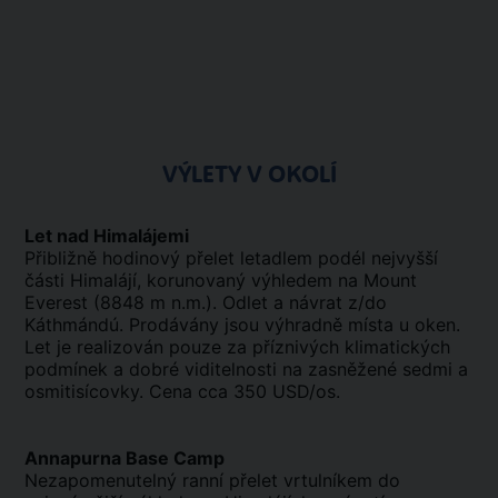
VÝLETY V OKOLÍ
Let nad Himalájemi
Přibližně hodinový přelet letadlem podél nejvyšší
části Himalájí, korunovaný výhledem na Mount
Everest (8848 m n.m.). Odlet a návrat z/do
Káthmándú. Prodávány jsou výhradně místa u oken.
Let je realizován pouze za příznivých klimatických
podmínek a dobré viditelnosti na zasněžené sedmi a
osmitisícovky. Cena cca 350 USD/os.
Annapurna Base Camp
Nezapomenutelný ranní přelet vrtulníkem do