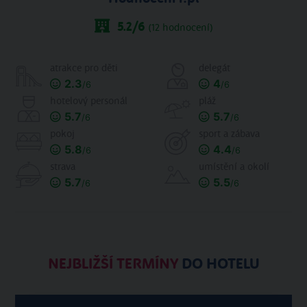
5.2
/6
(
12
hodnocení)
atrakce pro děti
delegát
2.3
4
/6
/6
hotelový personál
pláž
5.7
5.7
/6
/6
pokoj
sport a zábava
5.8
4.4
/6
/6
strava
umístění a okolí
5.7
5.5
/6
/6
NEJBLIŽŠÍ TERMÍNY
DO HOTELU