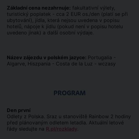
Základní cena nezahrnuje:
fakultativní výlety,
turistický poplatek - cca 2 EUR os./den (platí se při
ubytování), jídla, která nejsou uvedena v popisu
hotelů, nápoje k jídlu (pokud není v popisu hotelu
uvedeno jinak) a další osobní výdaje.
Název zájezdu v polském jazyce:
Portugalia -
Algarve, Hiszpania - Costa de la Luz - wczasy
PROGRAM
Den první
Odlety z Polska. Sraz u stanoviště Rainbow 2 hodiny
před plánovaným odletem letadla. Aktuální letové
řády sledujte na
R.pl/rozklady
.