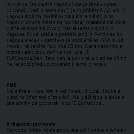
letoviska. Do centra Lagosu (kde je široký výběr
obchodů, barů a restaurací) je to přibližně 3,5 km. V
Lagosu stojí za návštěvu také staré město a na
západní straně města se nacházejí malebné zálivové
pláže se skalními útvary charakteristickými pro
Algarve. Podél pláže a pobřeží jezdí z Portimaa do
Lagosu vláček - zastávka je vzdálená asi 550 m od
hotelu. Na letiště Faro cca 85 km. Cena nezahrnuje
místní turistickou daň ve výši cca 1,5
EUR/osoba/den. Tato daň je povinná a platí se přímo
na recepci před ubytováním klientů v hotelu.
.
Pláž
Meia Praia - cca 100 m od hotelu, dlouhá, široká a
písečná (přechod přes ulici). Na pláži jsou lehátka a
slunečníky za poplatek (cca 10 Eur/osoba).
.
K dispozici pro hosty
Recepce, lobby, restaurace, sluneční terasa s lehátky