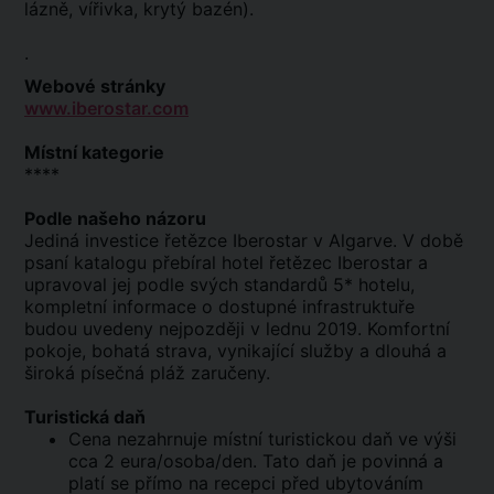
lázně, vířivka, krytý bazén).
.
Webové stránky
www.iberostar.com
Místní kategorie
****
Podle našeho názoru
Jediná investice řetězce Iberostar v Algarve. V době
psaní katalogu přebíral hotel řetězec Iberostar a
upravoval jej podle svých standardů 5* hotelu,
kompletní informace o dostupné infrastruktuře
budou uvedeny nejpozději v lednu 2019. Komfortní
pokoje, bohatá strava, vynikající služby a dlouhá a
široká písečná pláž zaručeny.
Turistická daň
Cena nezahrnuje místní turistickou daň ve výši
cca 2 eura/osoba/den. Tato daň je povinná a
platí se přímo na recepci před ubytováním