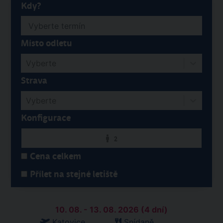
Kdy?
Místo odletu
Vyberte
Strava
Vyberte
Konfigurace
2
Cena celkem
Přílet na stejné letiště
10. 08. - 13. 08. 2026 (4 dní)
Katovice
Snídaně