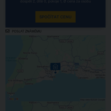
dospělí 2, dítě 0, pokoje 1, Ø cena za osobu
SPOČÍTAT CENU
POSLAT ZNÁMÉMU