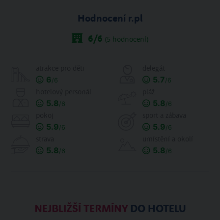
Hodnocení r.pl
6
/6
(
5
hodnocení)
atrakce pro děti
delegát
6
5.7
/6
/6
hotelový personál
pláž
5.8
5.8
/6
/6
pokoj
sport a zábava
5.9
5.9
/6
/6
strava
umístění a okolí
5.8
5.8
/6
/6
NEJBLIŽŠÍ TERMÍNY
DO HOTELU