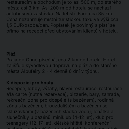
restauracím a obchodům je to asi 500 m, do starého
města asi 3 km. Asi 200 m od hotelu se nachází
autobusová zastávka. Na letiště Faro cca 35 km.
Cena nezahrnuje místní turistickou taxu ve výši cca
1,5 EUR/osoba/den. Poplatek je povinný a platí se
přímo na recepci před ubytováním klientů v hotelu.
.
Pláž
Praia do Oura, písečná, cca 2 km od hotelu. Hotel
zajišťuje kyvadlovou dopravu na pláž a do starého
města Albufeiry 2 - 4 denně 6 dní v týdnu.
K dispozici pro hosty
Recepce, lobby, výtahy, hlavní restaurace, restaurace
a'la carte (nutná rezervace), pizzerie, bary, zahrada,
rekreační zóna pro dospělé (s bazénem), rodinná
zóna s bazénem, brouzdalištěm a bazénem se
skluzavkami (v bazénech sladká voda); lehátka a
slunečníky u bazénů, miniklub (4-12 let), klub pro
teenagery (12-17 let), dětské hřiště, konferenční
místnost, parkoviště (za poplatek). Hotel poskytuje