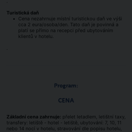
.
Turistická daň
Cena nezahrnuje místní turistickou daň ve výši
cca 2 eura/osoba/den. Tato daň je povinná a
platí se přímo na recepci před ubytováním
klientů v hotelu.
.
Program:
CENA
Základní cena zahrnuje:
přelet letadlem, letištní taxy,
transfery: letiště - hotel - letiště, ubytování: 7, 10, 11
nebo 14 nocí v hotelu, stravování dle popisu hotelu,