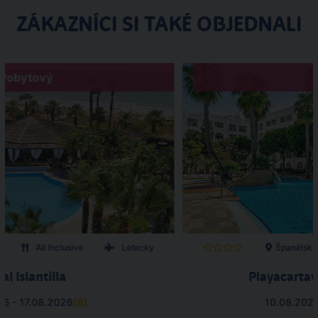
ZÁKAZNÍCI SI TAKÉ OBJEDNALI
Pobytový
o
All Inclusive
Letecky
Španělsko
val Islantilla
Playacarta
26 - 17.08.2026
(
8
)
10.08.202