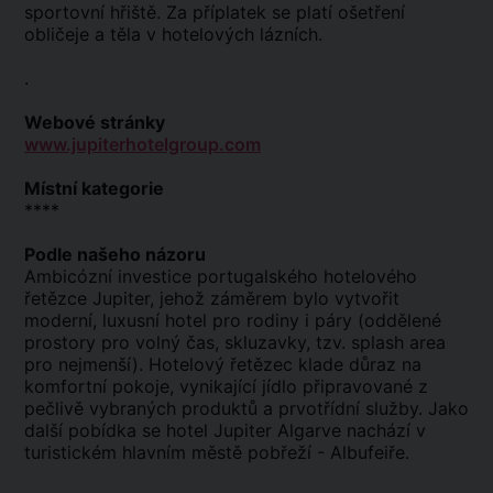
sportovní hřiště. Za příplatek se platí ošetření
obličeje a těla v hotelových lázních.
.
Webové stránky
www.jupiterhotelgroup.com
Místní kategorie
****
Podle našeho názoru
Ambicózní investice portugalského hotelového
řetězce Jupiter, jehož záměrem bylo vytvořit
moderní, luxusní hotel pro rodiny i páry (oddělené
prostory pro volný čas, skluzavky, tzv. splash area
pro nejmenší). Hotelový řetězec klade důraz na
komfortní pokoje, vynikající jídlo připravované z
pečlivě vybraných produktů a prvotřídní služby. Jako
další pobídka se hotel Jupiter Algarve nachází v
turistickém hlavním městě pobřeží - Albufeiře.