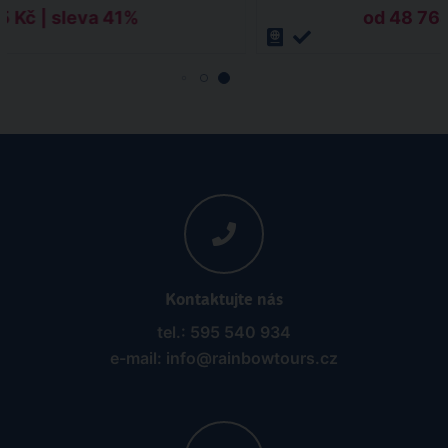
5 Kč | sleva 41%
od 48 764
Kontaktujte nás
tel.: 595 540 934
e-mail: info@rainbowtours.cz