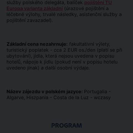
služby polského delegáta, balíček
pojištění TU
Europa varianta základní
(úrazové pojištění a
léčebné výlohy, trvalé následky, asistenční služby a
pojištění zavazadel).
Základní cena nezahrnuje:
fakultativní výlety,
turistický poplatek - cca 2 EUR os./den (platí se při
ubytování), jídla, která nejsou uvedena v popisu
hotelů, nápoje k jídlu (pokud není v popisu hotelu
uvedeno jinak) a další osobní výdaje.
Název zájezdu v polském jazyce:
Portugalia -
Algarve, Hiszpania - Costa de la Luz - wczasy
PROGRAM