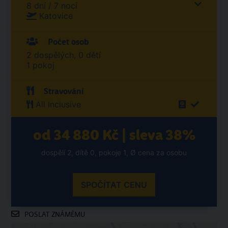
8 dní / 7 nocí
Katovice
Počet osob
2 dospělých, 0 dětí
1 pokoj
Stravování
All Inclusive
od 34 880 Kč | sleva 38%
dospělí 2, dítě 0, pokoje 1, Ø cena za osobu
SPOČÍTAT CENU
POSLAT ZNÁMÉMU