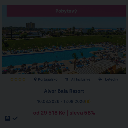
Pobytový
Portugalsko
All Inclusive
Letecky
Alvor Baia Resort
10.08.2026 - 17.08.2026
(
8
)
od 29 518 Kč | sleva 58%