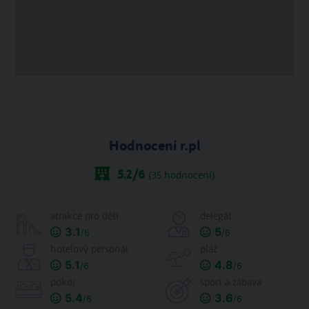
Hodnocení r.pl
5.2
/6
(
35
hodnocení)
atrakce pro děti
delegát
3.1
5
/6
/6
hotelový personál
pláž
5.1
4.8
/6
/6
pokoj
sport a zábava
5.4
3.6
/6
/6