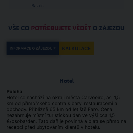
Bazén
VŠE CO
POTŘEBUJETE VĚDĚT
O ZÁJEZDU
KALKULACE
INFORMACE O ZÁJEZDU
Hotel
Poloha
Hotel se nachází na okraji města Carvoeiro, asi 1,5
km od přímořského centra s bary, restauracemi a
obchody. Přibližně 65 km od letiště Faro. Cena
nezahrnuje místní turistickou daň ve výši cca 1,5
€/osoba/den. Tato daň je povinná a platí se přímo na
recepci před ubytováním klientů v hotelu.