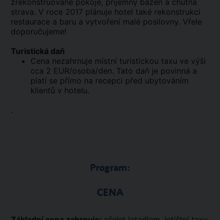
zrekonstruované pokoje, příjemný bazén a chutná
strava. V roce 2017 plánuje hotel také rekonstrukci
restaurace a baru a vytvoření malé posilovny. Vřele
doporučujeme!
Turistická daň
Cena nezahrnuje místní turistickou taxu ve výši
cca 2 EUR/osoba/den. Tato daň je povinná a
platí se přímo na recepci před ubytováním
klientů v hotelu.
.
Program:
CENA
Základní cena zahrnuje:
přelet letadlem, letištní taxy,