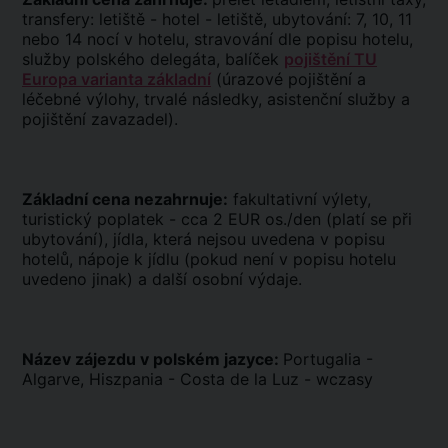
transfery: letiště - hotel - letiště, ubytování: 7, 10, 11
nebo 14 nocí v hotelu, stravování dle popisu hotelu,
služby polského delegáta, balíček
pojištění TU
Europa varianta základní
(úrazové pojištění a
léčebné výlohy, trvalé následky, asistenční služby a
pojištění zavazadel).
Základní cena nezahrnuje:
fakultativní výlety,
turistický poplatek - cca 2 EUR os./den (platí se při
ubytování), jídla, která nejsou uvedena v popisu
hotelů, nápoje k jídlu (pokud není v popisu hotelu
uvedeno jinak) a další osobní výdaje.
Název zájezdu v polském jazyce:
Portugalia -
Algarve, Hiszpania - Costa de la Luz - wczasy