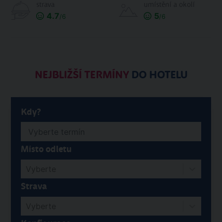
strava
umístění a okolí
4.7
5
/6
/6
NEJBLIŽŠÍ TERMÍNY
DO HOTELU
Kdy?
Místo odletu
Vyberte
Strava
Vyberte