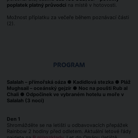
poplatek platný průvodci
na místě v hotovosti.
Možnost příplatku za večeře během poznávací části
(2).
PROGRAM
Salalah – přímořská oáza ● Kadidlová stezka ● Pláž
Mughsail – oceánský gejzír ● Noc na poušti Rub al
Chali ● Odpočinek ve vybraném hotelu u moře v
Salalah (3 noci)
Den 1
Shromážděte se na letišti u odbavovacích přepážek
Rainbow 2 hodiny před odletem. Aktuální letové řády
najdete na
R.pl/rozklady
. Let do Ománu (letiště