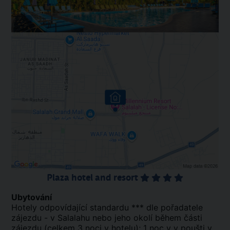
Plaza hotel and resort
Ubytování
Hotely odpovídající standardu *** dle pořadatele
zájezdu - v Salalahu nebo jeho okolí během části
zájezdu (celkem 3 noci v hotelu); 1 noc v v poušti v