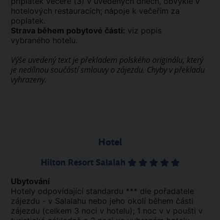
příplatek večeře (3) v uvedených dnech, obvykle v
hotelových restauracích; nápoje k večeřím za
poplatek.
Strava během pobytové části:
viz popis
vybraného hotelu.
Výše uvedený text je překladem polského originálu, který
je nedílnou součástí smlouvy o zájezdu. Chyby v překladu
vyhrazeny.
Hotel
Hilton Resort Salalah
Ubytování
Hotely odpovídající standardu *** dle pořadatele
zájezdu - v Salalahu nebo jeho okolí během části
zájezdu (celkem 3 noci v hotelu); 1 noc v v poušti v