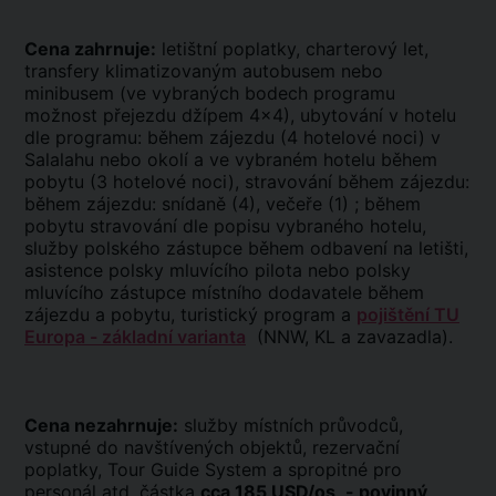
Cena zahrnuje:
letištní poplatky, charterový let,
transfery klimatizovaným autobusem nebo
minibusem (ve vybraných bodech programu
možnost přejezdu džípem 4x4), ubytování v hotelu
dle programu: během zájezdu (4 hotelové noci) v
Salalahu nebo okolí a ve vybraném hotelu během
pobytu (3 hotelové noci), stravování během zájezdu:
během zájezdu: snídaně (4), večeře (1) ; během
pobytu stravování dle popisu vybraného hotelu,
služby polského zástupce během odbavení na letišti,
asistence polsky mluvícího pilota nebo polsky
mluvícího zástupce místního dodavatele během
zájezdu a pobytu, turistický program a
pojištění TU
Europa - základní varianta
(NNW, KL a zavazadla).
Cena nezahrnuje:
služby místních průvodců,
vstupné do navštívených objektů, rezervační
poplatky, Tour Guide System a spropitné pro
personál atd, částka
cca 185 USD/os
.
- povinný