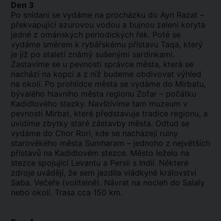
Den 3
Po snídani se vydáme na procházku do Ayn Razat –
překvapující azurovou vodou a bujnou zelení koryta
jedné z ománských periodických řek. Poté se
vydáme směrem k rybářskému přístavu Taqa, který
je již po staletí známý sušenými sardinkami.
Zastavíme se u pevnosti správce města, která se
nachází na kopci a z níž budeme obdivovat výhled
na okolí. Po prohlídce města se vydáme do Mirbatu,
bývalého hlavního města regionu Zofar – počátku
Kadidlového stezky. Navštívíme tam muzeum v
pevnosti Mirbat, které představuje tradice regionu, a
uvidíme zbytky staré zástavby města. Odtud se
vydáme do Chor Rori, kde se nacházejí ruiny
starověkého města Sumharam – jednoho z největších
přístavů na Kadidlovém stezce. Město leželo na
stezce spojující Levantu a Persii s Indií. Některé
zdroje uvádějí, že sem jezdila vládkyně království
Saba. Večeře (volitelně). Návrat na nocleh do Salaly
nebo okolí. Trasa cca 150 km.