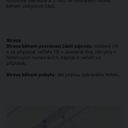
turistické základně a 3 noci ve vybraném hotelu
během pobytové části.
Strava
Strava během poznávací části zájezdu:
snídaně (4)
a za příplatek večeře (3) v uvedené dny, obvykle v
hotelových restauracích; nápoje k večeři za
příplatek.
Strava během pobytu:
dle popisu vybraného hotelu.