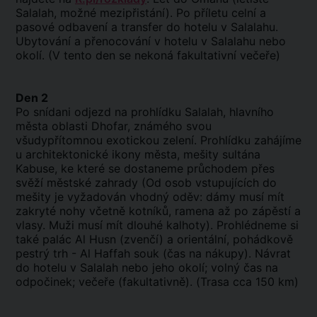
Salalah, možné mezipřistání). Po příletu celní a
pasové odbavení a transfer do hotelu v Salalahu.
Ubytování a přenocování v hotelu v Salalahu nebo
okolí. (V tento den se nekoná fakultativní večeře)
Den 2
Po snídani odjezd na prohlídku Salalah, hlavního
města oblasti Dhofar, známého svou
všudypřítomnou exotickou zelení. Prohlídku zahájíme
u architektonické ikony města, mešity sultána
Kabuse, ke které se dostaneme průchodem přes
svěží městské zahrady (Od osob vstupujících do
mešity je vyžadován vhodný oděv: dámy musí mít
zakryté nohy včetně kotníků, ramena až po zápěstí a
vlasy. Muži musí mít dlouhé kalhoty). Prohlédneme si
také palác Al Husn (zvenčí) a orientální, pohádkově
pestrý trh - Al Haffah souk (čas na nákupy). Návrat
do hotelu v Salalah nebo jeho okolí; volný čas na
odpočinek; večeře (fakultativně). (Trasa cca 150 km)