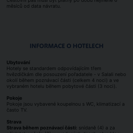
Cestovní pas musí být platný po dobu nejméně 6
měsíců od data návratu.
INFORMACE O HOTELECH
Ubytování
Hotely se standardem odpovídajícím třem
hvězdičkám dle posouzení pořadatele - v Salali nebo
okolí během poznávací části (celkem 4 noci) a ve
vybraném hotelu během pobytové části (3 noci).
Pokoje
Pokoje jsou vybavené koupelnou s WC, klimatizací a
často TV.
Strava
Strava během poznávací části:
snídaně (4) a za