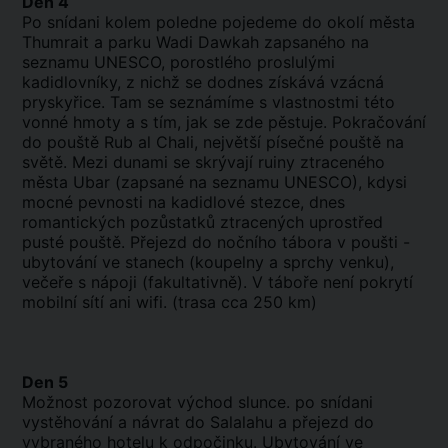
Den 4
Po snídani kolem poledne pojedeme do okolí města
Thumrait a parku Wadi Dawkah zapsaného na
seznamu UNESCO, porostlého proslulými
kadidlovníky, z nichž se dodnes získává vzácná
pryskyřice. Tam se seznámíme s vlastnostmi této
vonné hmoty a s tím, jak se zde pěstuje. Pokračování
do pouště Rub al Chali, největší písečné pouště na
světě. Mezi dunami se skrývají ruiny ztraceného
města Ubar (zapsané na seznamu UNESCO), kdysi
mocné pevnosti na kadidlové stezce, dnes
romantických pozůstatků ztracených uprostřed
pusté pouště. Přejezd do nočního tábora v poušti -
ubytování ve stanech (koupelny a sprchy venku),
večeře s nápoji (fakultativně). V táboře není pokrytí
mobilní sítí ani wifi. (trasa cca 250 km)
Den 5
Možnost pozorovat východ slunce. po snídani
vystěhování a návrat do Salalahu a přejezd do
vybraného hotelu k odpočinku. Ubytování ve