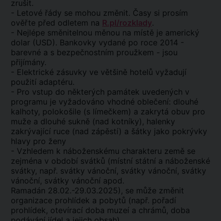
zrušit.
- Letové řády se mohou změnit. Časy si prosím
ověřte před odletem na
R.pl/rozklady
.
- Nejlépe směnitelnou měnou na místě je americký
dolar (USD). Bankovky vydané po roce 2014 -
barevné a s bezpečnostním proužkem - jsou
přijímány.
- Elektrické zásuvky ve většině hotelů vyžadují
použití adaptéru.
- Pro vstup do některých památek uvedených v
programu je vyžadováno vhodné oblečení: dlouhé
kalhoty, polokošile (s límečkem) a zakrytá obuv pro
muže a dlouhé sukně (nad kotníky), halenky
zakrývající ruce (nad zápěstí) a šátky jako pokrývky
hlavy pro ženy
- Vzhledem k náboženskému charakteru země se
zejména v období svátků (místní státní a náboženské
svátky, např. svátky vánoční, svátky vánoční, svátky
vánoční, svátky vánoční apod.
Ramadán 28.02.-29.03.2025), se může změnit
organizace prohlídek a pobytů (např. pořadí
prohlídek, otevírací doba muzeí a chrámů, doba
podávání jídel a jejich obsah).