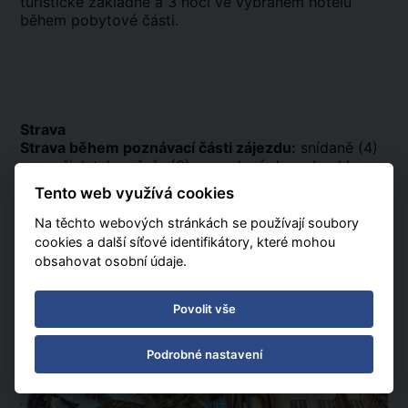
turistické základně a 3 noci ve vybraném hotelu
během pobytové části.
Strava
Strava během poznávací části zájezdu:
snídaně (4)
a za příplatek večeře (3) v uvedené dny, obvykle v
hotelových restauracích; nápoje k večeři za
Tento web využívá cookies
příplatek.
Na těchto webových stránkách se používají soubory
Strava během pobytu:
dle popisu vybraného hotelu.
cookies a další síťové identifikátory, které mohou
obsahovat osobní údaje.
Povolit vše
Podrobné nastavení