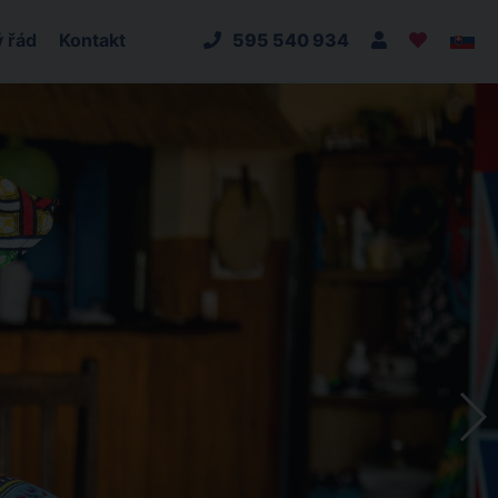
 řád
Kontakt
595 540 934