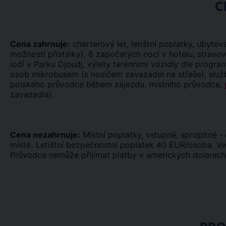
C
Cena zahrnuje:
charterový let, letištní poplatky, ubyto
možností přistýlky), 8 započatých nocí v hotelu, stravov
lodí v Parku Djoudj, výlety terénními vozidly dle programu
osob mikrobusem (s nosičem zavazadel na střeše), služb
polského průvodce během zájezdu, místního průvodce,
zavazadla).
Cena nezahrnuje:
Místní poplatky, vstupné, spropitné -
místě
.
Letištní bezpečnostní poplatek 40 EUR/osoba. Ve
Průvodce nemůže přijímat platby v amerických dolarech