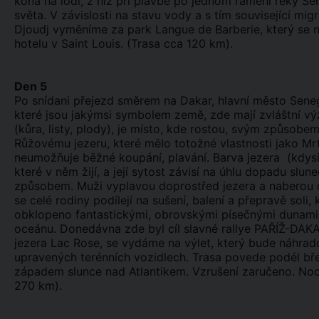
koná na lodi, z níž při plavbě po jednom rameni řeky 
světa. V závislosti na stavu vody a s tím související mi
Djoudj vyměníme za park Langue de Barberie, který se n
hotelu v Saint Louis. (Trasa cca 120 km).
Den 5
Po snídani přejezd směrem na Dakar, hlavní město Seneg
které jsou jakýmsi symbolem země, zde mají zvláštní vý
(kůra, listy, plody), je místo, kde rostou, svým způso
Růžovému jezeru, které mělo totožné vlastnosti jako Mrt
neumožňuje běžné koupání, plavání. Barva jezera (kdys
které v něm žijí, a její sytost závisí na úhlu dopadu slu
způsobem. Muži vyplavou doprostřed jezera a naberou do 
se celé rodiny podílejí na sušení, balení a přepravě soli
obklopeno fantastickými, obrovskými písečnými dunami, 
oceánu. Donedávna zde byl cíl slavné rallye PAŘÍŽ-DAKAR
jezera Lac Rose, se vydáme na výlet, který bude náhrado
upravených terénních vozidlech. Trasa povede podél b
západem slunce nad Atlantikem. Vzrušení zaručeno. Nocl
270 km).