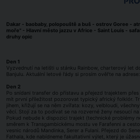
PR
Dakar - baobaby, polopouště a buš - ostrov Goree - a
moře" - Hlavní město jazzu v Africe - Saint Louis - safa
druhy opic
Den 1
Vyzvednutí na letišti u stánku Rainbow, charterový let do 
Banjulu. Aktuální letové řády si prosím ověřte na adrese: 
Den 2
Po snídani transfer do přístavu a přejezd trajektem př
mít první příležitost pozorovat typický africký folklór
jihem, křižují se na něm zvířata: kozy, velbloudi, všec
věcí. Stojí za to podívat se na rozverné ženy nesoucí na
Pokud nebude k dispozici trajekt (technické problémy 
směrem k Transgambickému mostu ve Farafenni a cest
vesnic národů Mandinka, Serer a Fulani. Přejezd do Sene
Fathala, kde nabídneme fakultativní výlet, který je úž