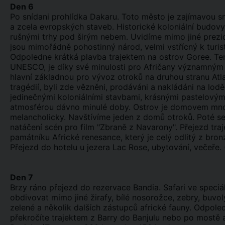
Den 6
Po snídani prohlídka Dakaru. Toto město je zajímavou smě
a zcela evropských staveb. Historické koloniální budovy,
rušnými trhy pod širým nebem. Uvidíme mimo jiné prezide
jsou mimořádně pohostinný národ, velmi vstřícný k turi
Odpoledne krátká plavba trajektem na ostrov Goree. Ten
UNESCO, je díky své minulosti pro Afričany významným h
hlavní základnou pro vývoz otroků na druhou stranu Atla
tragédií, byli zde vězněni, prodáváni a nakládáni na lo
jedinečnými koloniálními stavbami, krásnými pastelový
atmosférou dávno minulé doby. Ostrov je domovem mnoh
melancholicky. Navštívíme jeden z domů otroků. Poté se 
natáčení scén pro film "Zbraně z Navarony". Přejezd tr
památníku Africké renesance, který je celý odlitý z bro
Přejezd do hotelu u jezera Lac Rose, ubytování, večeře.
Den 7
Brzy ráno přejezd do rezervace Bandia. Safari ve spec
obdivovat mimo jiné žirafy, bílé nosorožce, zebry, buvol
zelené a několik dalších zástupců africké fauny. Odpol
překročíte trajektem z Barry do Banjulu nebo po mostě 