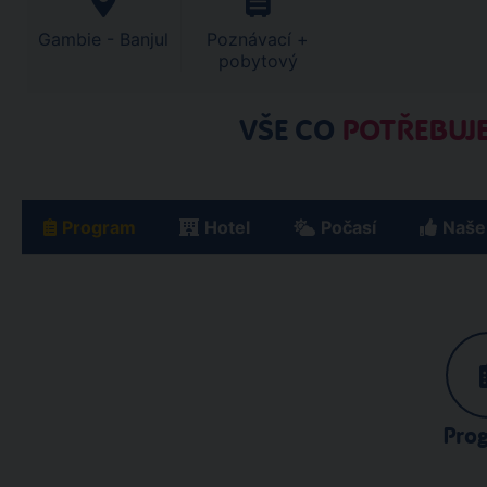
Gambie - Banjul
Poznávací +
pobytový
VŠE CO
POTŘEBUJE
Program
Hotel
Počasí
Naše
Pro