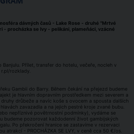
OGRAM
tmosféra dávných časů - Lake Rose - druhé "Mrtvé
ri - procházka se lvy - pelikáni, plameňáci, vzácné
Banjulu. Přílet, transfer do hotelu, večeře, nocleh v
r.pl/rozklady.
es řeku Gambii do Barry. Během čekání na přejezd budeme
. Trajekt je hlavním dopravním prostředkem mezi severem a
hny druhy drůbeže a navíc koše s ovocem a spousta dalších
 hlavách zavazadla a na jejich pestré kroje zvané bubu.
nebo nepříznivé povětrnostní podmínky), vydáme se
ou budeme pozorovat každodenní život gambijských
galu. Po překročení hranice se zastavíme v rezervaci
asnou atrakcí - PROCHÁZKA SE LVY, v ceně cca 50 €/os.