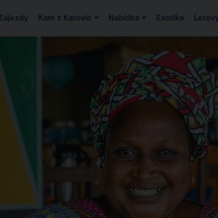
Zájezdy
Kam z Katovic
Nabídka
Exotika
Letový