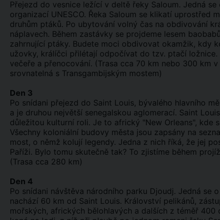
Přejezd do vesnice ležící v deltě řeky Saloum. Jedná s
organizací UNESCO. Řeka Saloum se klikatí uprostřed m
druhům ptáků. Po ubytování volný čas na obdivování krás
náplavech. Během zastávky se projdeme lesem baobab
zahrnující ptáky. Budete moci obdivovat okamžik, kdy k
užovky, králíčci přilétají odpočívat do tzv. ptačí ložnic
večeře a přenocování. (Trasa cca 70 km nebo 300 km v z
srovnatelná s Transgambijským mostem)
Den 3
Po snídani přejezd do Saint Louis, bývalého hlavního m
a je druhou největší senegalskou aglomerací. Saint Loui
důležitou kulturní roli. Je to africký "New Orleans", kde
Všechny koloniální budovy města jsou zapsány na sezna
most, o němž kolují legendy. Jedna z nich říká, že jej po
Paříži. Bylo tomu skutečně tak? To zjistíme během proj
(Trasa cca 280 km)
Den 4
Po snídani návštěva národního parku Djoudj. Jedná se o t
nachází 60 km od Saint Louis. Království pelikánů, zástu
mořských, afrických bělohlavých a dalších z téměř 400 d