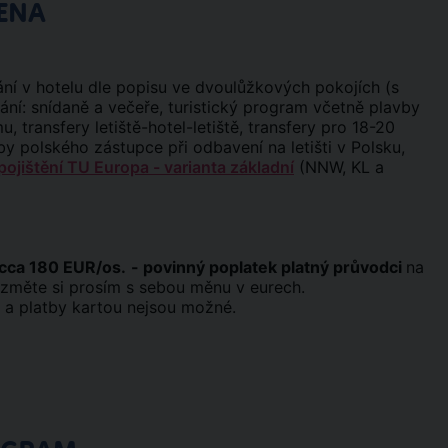
ENA
vání v hotelu dle popisu ve dvoulůžkových pokojích (s
ání: snídaně a večeře, turistický program včetně plavby
, transfery letiště-hotel-letiště, transfery pro 18-20
y polského zástupce při odbavení na letišti v Polsku,
pojištění TU Europa - varianta základní
(NNW, KL a
cca 180 EUR/os.
- povinný poplatek platný průvodci
na
změte si prosím s sebou měnu v eurech.
 a platby kartou nejsou možné.