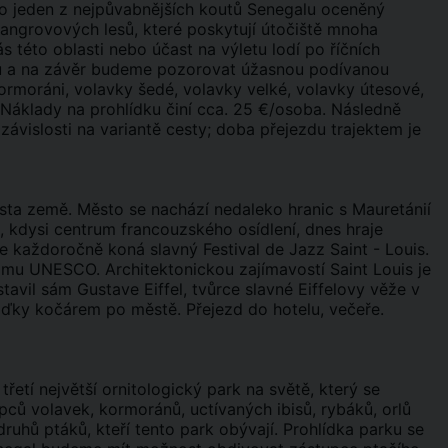
e o jeden z nejpůvabnějších koutů Senegalu oceněný
angrovových lesů, které poskytují útočiště mnoha
 této oblasti nebo účast na výletu lodí po říčních
ů a na závěr budeme pozorovat úžasnou podívanou
ormoráni, volavky šedé, volavky velké, volavky útesové,
e. Náklady na prohlídku činí cca. 25 €/osoba. Následně
ávislosti na variantě cesty; doba přejezdu trajektem je
ěsta země. Město se nachází nedaleko hranic s Mauretánií
s, kdysi centrum francouzského osídlení, dnes hraje
 se každoročně koná slavný Festival de Jazz Saint - Louis.
mu UNESCO. Architektonickou zajímavostí Saint Louis je
stavil sám Gustave Eiffel, tvůrce slavné Eiffelovy věže v
ížďky kočárem po městě. Přejezd do hotelu, večeře.
řetí největší ornitologický park na světě, který se
pců volavek, kormoránů, uctívaných ibisů, rybáků, orlů
ruhů ptáků, kteří tento park obývají. Prohlídka parku se