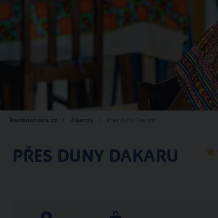
Rainbowtours.cz
Zájezdy
Přes duny Dakaru
PŘES DUNY DAKARU