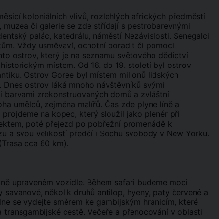
sicí koloniálních vlivů, rozlehlých afrických předměstí
 muzea či galerie se zde střídají s pestrobarevnými
ntský palác, katedrálu, náměstí Nezávislosti. Senegalci
stům. Vždy usměvaví, ochotní poradit či pomoci.
to ostrov, který je na seznamu světového dědictví
istorickým místem. Od 16. do 19. století byl ostrov
ntiku. Ostrov Goree byl místem milionů lidských
dě. Dnes ostrov láká mnoho návštěvníků svými
mi barvami zrekonstruovaných domů a zvláštní
a umělců, zejména malířů. Čas zde plyne líně a
projdeme na kopec, který sloužil jako plenér při
ajektem, poté přejezd po pobřežní promenádě k
nzu a svou velikostí předčí i Sochu svobody v New Yorku.
 (Trasa cca 60 km).
iálně upraveném vozidle. Během safari budeme moci
y savanové, několik druhů antilop, hyeny, paty červené a
edne se vydejte směrem ke gambijským hranicím, které
a transgambijské cestě. Večeře a přenocování v oblasti