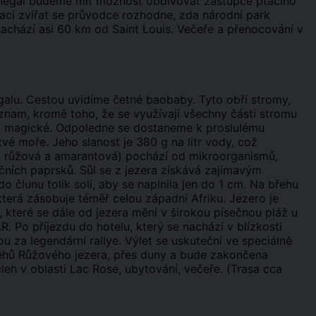
Senegal budeme mít možnost obdivovat zástupce ptačího
graci zvířat se průvodce rozhodne, zda národní park
achází asi 60 km od Saint Louis. Večeře a přenocování v
alu. Cestou uvidíme četné baobaby. Tyto obří stromy,
znam, kromě toho, že se využívají všechny části stromu
bem magické. Odpoledne se dostaneme k proslulému
vé moře. Jeho slanost je 380 g na litr vody, což
i růžová a amarantová) pochází od mikroorganismů,
nečních paprsků. Sůl se z jezera získává zajímavým
člunu tolik soli, aby se naplnila jen do 1 cm. Na břehu
, která zásobuje téměř celou západní Afriku. Jezero je
které se dále od jezera mění v širokou písečnou pláž u
. Po příjezdu do hotelu, který se nachází v blízkosti
u za legendární rallye. Výlet se uskuteční ve speciálně
řehů Růžového jezera, přes duny a bude zakončena
eh v oblasti Lac Rose, ubytování, večeře. (Trasa cca