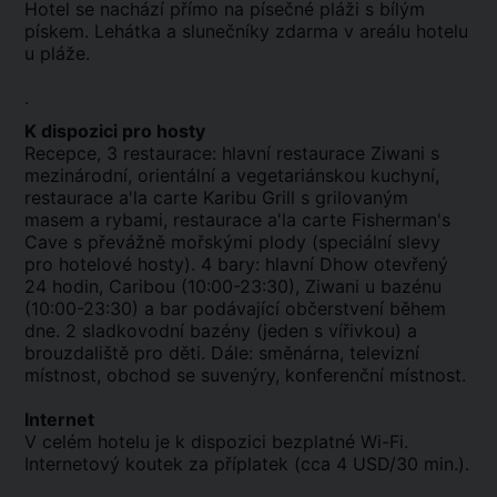
Hotel se nachází přímo na písečné pláži s bílým
pískem. Lehátka a slunečníky zdarma v areálu hotelu
u pláže.
.
K dispozici pro hosty
Recepce, 3 restaurace: hlavní restaurace Ziwani s
mezinárodní, orientální a vegetariánskou kuchyní,
restaurace a'la carte Karibu Grill s grilovaným
masem a rybami, restaurace a'la carte Fisherman's
Cave s převážně mořskými plody (speciální slevy
pro hotelové hosty). 4 bary: hlavní Dhow otevřený
24 hodin, Caribou (10:00-23:30), Ziwani u bazénu
(10:00-23:30) a bar podávající občerstvení během
dne. 2 sladkovodní bazény (jeden s vířivkou) a
brouzdaliště pro děti. Dále: směnárna, televizní
místnost, obchod se suvenýry, konferenční místnost.
Internet
V celém hotelu je k dispozici bezplatné Wi-Fi.
Internetový koutek za příplatek (cca 4 USD/30 min.).