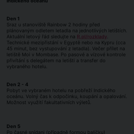
Indického oceánu
Den 1
Sraz u stanoviště Rainbow 2 hodiny před
plánovaným odletem letadla na jednotlivých letištích.
Aktuální letový řád sledujte na
R.pl/rozklady
.
Technické mezipřistání v Egyptě nebo na Kypru (cca
45 minut, bez vystupování z letadla). Večer přílet na
letiště Moi v Mombase. Po pasové a vízové kontrole
přivítání s delegátem na letišti a transfer do
vybraného hotelu.
Den 2 - 4
Pobyt ve vybraném hotelu na pobřeží Indického
oceánu. Volný čas k odpočinku, koupání a opalování.
Možnost využití fakultativních výletů.
Den 5
Po časné snídani (případně formou balíčku)