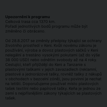
Upozornění k programu
Celková trasa cca 1370 km.
Pořadí jednotlivých bodů programu může být
změněno či obráceno.
Od 28.8.2017 se změnily předpisy týkající se ochrany
životního prostředí v Keni. Kvůli novému zákonu je
používání, výroba a dovoz plastových sáčků v Keni
nelegální a trestáno vysokými pokutami (až do výše
38 000 USD) nebo odnětím svobody až na 4 roky.
Cestující, kteří přijíždějí do Keni a Tanzanie s
plastovými taškami v jejich zavazadlech (reklamní,
plastové a jednorázové tašky, rovněž tašky z nákupů
v obchodech v bezcelní zóně), jsou povinni je nechat
na letišti. Doporučujeme používat místo plastových
tašek textilní nebo papírové tašky. Keňa je jednou ze
zemí s nejpřísnějšími zákony týkajících se plastových
tašek.