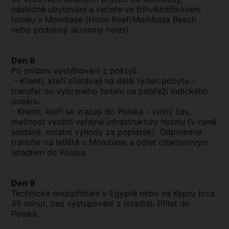
následně ubytování a večeře ve tříhvězdičkovém
hotelu v Mombase (Hotel Reef/Mombasa Beach
nebo podobný skromný hotel).
Den 8
Po snídani vystěhování z pokojů.
- Klienti, kteří zůstávají na další týden pobytu -
transfer do vybraného hotelu na pobřeží Indického
oceánu.
- Klienti, kteří se vracejí do Polska - volný čas,
možnost využití veřejné infrastruktury hotelu (v ceně
snídaně, ostatní výhody za poplatek). Odpoledne
transfer na letiště v Mombase a odlet charterovým
letadlem do Polska.
Den 9
Technické mezipřistání v Egyptě nebo na Kypru (cca
45 minut, bez vystupování z letadla). Přílet do
Polska.