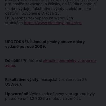
pro nosiče zavazadel a číšníky, další jídla a nápoje,
osobní výdaje, fakultativní výlety a elektornické
cestovní povolení eTA (cca 35
USD/osoba) zakoupené na webových
stránkách
https://www.etakenya.go.ke/en
.
UPOZORNĚNÍ! Jsou přijímány pouze dolary
vydané po roce 2009.
Důležité!
Přečtěte si
aktuální podmínky vstupu do
země
.
Fakultativní výlety:
masajská vesnice (cca 25
USD/os.).
Upozornění!
Výše uvedené ceny v programu byly
platné ke dni 1.2.2026 a mohou se změnit.