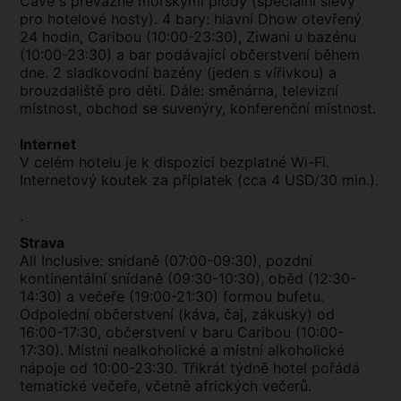
Cave s převážně mořskými plody (speciální slevy
pro hotelové hosty). 4 bary: hlavní Dhow otevřený
24 hodin, Caribou (10:00-23:30), Ziwani u bazénu
(10:00-23:30) a bar podávající občerstvení během
dne. 2 sladkovodní bazény (jeden s vířivkou) a
brouzdaliště pro děti. Dále: směnárna, televizní
místnost, obchod se suvenýry, konferenční místnost.
Internet
V celém hotelu je k dispozici bezplatné Wi-Fi.
Internetový koutek za příplatek (cca 4 USD/30 min.).
.
Strava
All Inclusive: snídaně (07:00-09:30), pozdní
kontinentální snídaně (09:30-10:30), oběd (12:30-
14:30) a večeře (19:00-21:30) formou bufetu.
Odpolední občerstvení (káva, čaj, zákusky) od
16:00-17:30, občerstvení v baru Caribou (10:00-
17:30). Místní nealkoholické a místní alkoholické
nápoje od 10:00-23:30. Třikrát týdně hotel pořádá
tematické večeře, včetně afrických večerů.