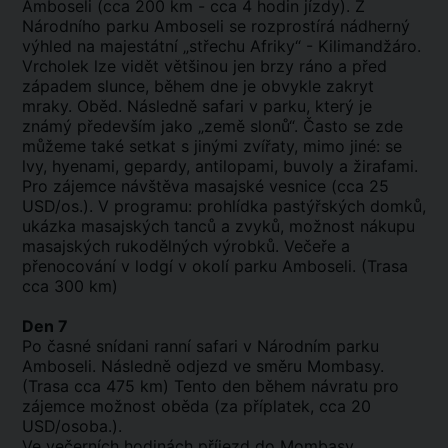
Amboseli (cca 200 km - cca 4 hodin jízdy). Z
Národního parku Amboseli se rozprostírá nádherný
výhled na majestátní „střechu Afriky“ - Kilimandžáro.
Vrcholek lze vidět většinou jen brzy ráno a před
západem slunce, během dne je obvykle zakryt
mraky. Oběd. Následně safari v parku, který je
známý především jako „země slonů“. Často se zde
můžeme také setkat s jinými zvířaty, mimo jiné: se
lvy, hyenami, gepardy, antilopami, buvoly a žirafami.
Pro zájemce návštěva masajské vesnice (cca 25
USD/os.). V programu: prohlídka pastýřských domků,
ukázka masajských tanců a zvyků, možnost nákupu
masajských rukodělných výrobků. Večeře a
přenocování v lodgí v okolí parku Amboseli. (Trasa
cca 300 km)
Den 7
Po časné snídani ranní safari v Národním parku
Amboseli. Následně odjezd ve směru Mombasy.
(Trasa cca 475 km) Tento den během návratu pro
zájemce možnost oběda (za příplatek, cca 20
USD/osoba.).
Ve večerních hodinách příjezd do Mombasy,