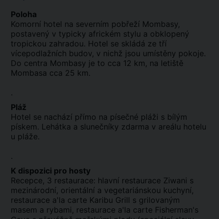
Poloha
Komorní hotel na severním pobřeží Mombasy,
postavený v typicky africkém stylu a obklopený
tropickou zahradou. Hotel se skládá ze tří
vícepodlažních budov, v nichž jsou umístěny pokoje.
Do centra Mombasy je to cca 12 km, na letiště
Mombasa cca 25 km.
.
Pláž
Hotel se nachází přímo na písečné pláži s bílým
pískem. Lehátka a slunečníky zdarma v areálu hotelu
u pláže.
.
K dispozici pro hosty
Recepce, 3 restaurace: hlavní restaurace Ziwani s
mezinárodní, orientální a vegetariánskou kuchyní,
restaurace a'la carte Karibu Grill s grilovaným
masem a rybami, restaurace a'la carte Fisherman's