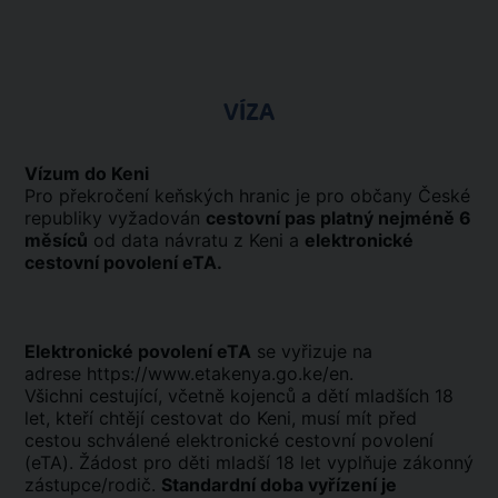
VÍZA
Vízum do Keni
Pro překročení keňských hranic je pro občany České
republiky vyžadován
cestovní pas platný nejméně 6
měsíců
od data návratu z Keni a
elektronické
cestovní povolení eTA.
Elektronické povolení eTA
se vyřizuje na
adrese https://www.etakenya.go.ke/en.
Všichni cestující, včetně kojenců a dětí mladších 18
let, kteří chtějí cestovat do Keni, musí mít před
cestou schválené elektronické cestovní povolení
(eTA). Žádost pro děti mladší 18 let vyplňuje zákonný
zástupce/rodič.
Standardní doba vyřízení je