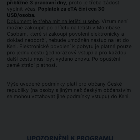
přibližně
3 pracovní dny,
proto je třeba žádost
vyplnit včas.
Poplatek za eTA činí cca 30
USD/osoba.
Dokument je třeba mít na letišti u sebe
. Vízum není
možné zakoupit po příletu na letišti v Mombase.
Osobám, které si zakoupí povolení elektronicky a
doklad neobdrží, nebude umožněn nástup na let do
Keni. Elektronické povolení k pobytu je platné pouze
pro jednu cestu (jednorázový vstup) a pro každou
další cestu musí být vydáno znovu. Po opuštění
země ztrácí platnost.
Výše uvedené podmínky platí pro občany České
republiky (na osoby s jiným než českým občanstvím
se mohou vztahovat jiné podmínky vstupu) do Keni.
UPOZORNĚNÍ K PROGRAMU