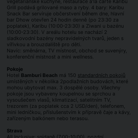
vegetariánské kuchyně, restaurace a'la carte Karibu
Grill podává grilované maso a ryby. 4 bary: Karibu
Snack Bar servíruje občerstvení během dne, hlavní
bar Dhow otevřen 24 hodin denně (po 23:30 za
poplatek), Karibu (10:00-23:30) a Ziwani u bazénu
(10:00-23:30). V areálu hotelu se nachází 2
sladkovodní bazény nepravidelných tvarů, jeden s
vířivkou a brouzdaliště pro děti.
Navíc: směnárna, TV místnost, obchod se suvenýry,
konferenční místnost a mini wellness.
Pokoje
Hotel
Bamburi Beach
má 150
standardních pokojů
umístěných v několika 2podlažních budovách, které
mohou ubytovat max. 3 dospělé osoby. Všechny
pokoje jsou vybaveny koupelnou se sprchou a
vysoušečem vlasů, klimatizací, satelitním TV,
trezorem (za poplatek cca 2 USD/den), telefonem,
mini ledničkou, příslušenstvím k přípravě čaje a kávy,
zařízeným balkónem nebo terasou.
Strava
All Inclusive
: snídaně (7:00-10:00), pozdní