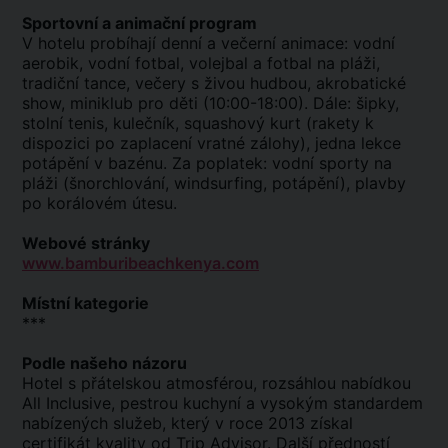
Sportovní a animační program
V hotelu probíhají denní a večerní animace: vodní
aerobik, vodní fotbal, volejbal a fotbal na pláži,
tradiční tance, večery s živou hudbou, akrobatické
show, miniklub pro děti (10:00-18:00). Dále: šipky,
stolní tenis, kulečník, squashový kurt (rakety k
dispozici po zaplacení vratné zálohy), jedna lekce
potápění v bazénu. Za poplatek: vodní sporty na
pláži (šnorchlování, windsurfing, potápění), plavby
po korálovém útesu.
Webové stránky
www.bamburibeachkenya.com
Místní kategorie
***
Podle našeho názoru
Hotel s přátelskou atmosférou, rozsáhlou nabídkou
All Inclusive, pestrou kuchyní a vysokým standardem
nabízených služeb, který v roce 2013 získal
certifikát kvality od Trip Advisor. Další předností