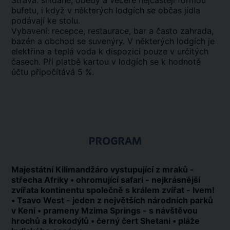
Strava: snídaně, obědy a večeře nejčastěji formou
bufetu, i když v některých lodgích se občas jídla
podávají ke stolu.
Vybavení: recepce, restaurace, bar a často zahrada,
bazén a obchod se suvenýry. V některých lodgích je
elektřina a teplá voda k dispozici pouze v určitých
časech. Při platbě kartou v lodgích se k hodnotě
účtu připočítává 5 %.
PROGRAM
Majestátní Kilimandžáro vystupující z mraků -
střecha Afriky • ohromující safari - nejkrásnější
zvířata kontinentu společně s králem zvířat - lvem!
• Tsavo West - jeden z největších národních parků
v Keni • prameny Mzima Springs - s návštěvou
hrochů a krokodýlů • černý čert Shetani • pláže