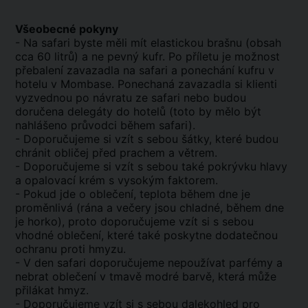
Všeobecné pokyny
- Na safari byste měli mít elastickou brašnu (obsah
cca 60 litrů) a ne pevný kufr. Po příletu je možnost
přebalení zavazadla na safari a ponechání kufru v
hotelu v Mombase. Ponechaná zavazadla si klienti
vyzvednou po návratu ze safari nebo budou
doručena delegáty do hotelů (toto by mělo být
nahlášeno průvodci během safari).
- Doporučujeme si vzít s sebou šátky, které budou
chránit obličej před prachem a větrem.
- Doporučujeme si vzít s sebou také pokrývku hlavy
a opalovací krém s vysokým faktorem.
- Pokud jde o oblečení, teplota během dne je
proměnlivá (rána a večery jsou chladné, během dne
je horko), proto doporučujeme vzít si s sebou
vhodné oblečení, které také poskytne dodatečnou
ochranu proti hmyzu.
- V den safari doporučujeme nepoužívat parfémy a
nebrat oblečení v tmavě modré barvě, která může
přilákat hmyz.
- Doporučujeme vzít si s sebou dalekohled pro