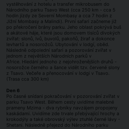
vystěhování z hotelu a transfer mikrobusem do
Národního parku Tsavo West (cca 250 km - cca 5
hodin jízdy ze Severní Mombasy a cca 7 hodin z
Jižní Mombasy a Malindi). První safari začneme již
po překročení brány parku. Jeho oblast pokrývá buš
a akátové háje, které jsou domovem tisíců divokých
zvířat: slonů, lvů, buvolů, pakoňů, žiraf a dokonce
levhartů a nosorožců. Ubytování v lodgí, oběd.
Následně odpolední safari a pozorování zvířat v
jednom z největších Národních parků v
Africe. Hledání jednoho z nejohroženějších druhů -
nosorožce černého a šance vidět tzv. červené slony
z Tsavo. Večeře a přenocování v lodgi v Tsavo.
(Trasa cca 300 km)
Den 6
Po časné snídani pokračování v pozorování zvířat v
parku Tsavo West. Během cesty uvidíme malebné
prameny Mzima - dva rybníky navzájem propojeny
kaskádami. Uvidíme zde trvale přebývající hrochy a
krokodýly a také obrovský výlev ztuhlé černé lávy -
Shetani. Následně přejezd do Národního parku