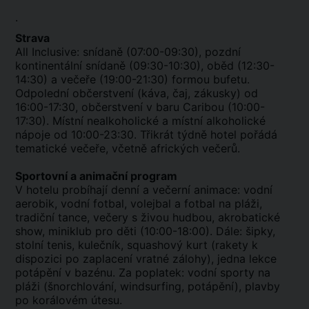
.
Strava
All Inclusive: snídaně (07:00-09:30), pozdní
kontinentální snídaně (09:30-10:30), oběd (12:30-
14:30) a večeře (19:00-21:30) formou bufetu.
Odpolední občerstvení (káva, čaj, zákusky) od
16:00-17:30, občerstvení v baru Caribou (10:00-
17:30). Místní nealkoholické a místní alkoholické
nápoje od 10:00-23:30. Třikrát týdně hotel pořádá
tematické večeře, včetně afrických večerů.
Sportovní a animační program
V hotelu probíhají denní a večerní animace: vodní
aerobik, vodní fotbal, volejbal a fotbal na pláži,
tradiční tance, večery s živou hudbou, akrobatické
show, miniklub pro děti (10:00-18:00). Dále: šipky,
stolní tenis, kulečník, squashový kurt (rakety k
dispozici po zaplacení vratné zálohy), jedna lekce
potápění v bazénu. Za poplatek: vodní sporty na
pláži (šnorchlování, windsurfing, potápění), plavby
po korálovém útesu.