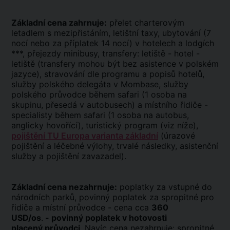
Základní cena zahrnuje:
přelet charterovým
letadlem s mezipřistáním, letištní taxy, ubytování (7
nocí nebo za příplatek 14 nocí) v hotelech a lodgích
***, přejezdy minibusy, transfery: letiště - hotel -
letiště (transfery mohou být bez asistence v polském
jazyce), stravování dle programu a popisů hotelů,
služby polského delegáta v Mombase, služby
polského průvodce během safari (1 osoba na
skupinu, přesedá v autobusech) a místního řidiče -
specialisty během safari (1 osoba na autobus,
anglicky hovořící), turistický program (viz níže),
pojištění TU Europa varianta základní
(úrazové
pojištění a léčebné výlohy, trvalé následky, asistenční
služby a pojištění zavazadel).
Základní cena nezahrnuje:
poplatky za vstupné do
národních parků, povinný poplatek za spropitné pro
řidiče a místní průvodce - cena cca
360
USD/os
.
- povinný poplatek v hotovosti
placený průvodci
. Navíc cena nezahrnuje: spropitné