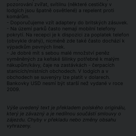
pozorování zvířat, svítilnu (některé cestičky v
lodgích jsou špatně osvětlené) a repelent proti
komárům.
- Doporučujeme vzít adaptery do britských zásuvek.
- Na území parků často nemají mobilní telefony
pokrytí. Na recepci je k dispozici za poplatek telefon
(obvykle drahý), nicméně zde také často dochází k
výpadkům pevných linek.
- Je dobré mít s sebou malé množství peněz
vyměněných za keňské šilinky potřebné k malým
nákupům/kávy, čaje na zastávkách - čerpacích
stanicích/místních obchodech. V lodgích a v
obchodech se suvenýry lze platit v dolarech.
Bankovky USD nesmí být starší než vydané v roce
2009.
Výše uvedený text je překladem polského originálu,
který je závazný a je nedílnou součástí smlouvy o
zájezdu. Chyby v překladu nebo změny obsahu
vyhrazeny.