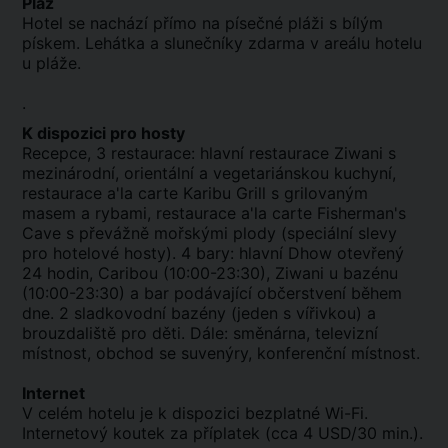
Pláž
Hotel se nachází přímo na písečné pláži s bílým
pískem. Lehátka a slunečníky zdarma v areálu hotelu
u pláže.
.
K dispozici pro hosty
Recepce, 3 restaurace: hlavní restaurace Ziwani s
mezinárodní, orientální a vegetariánskou kuchyní,
restaurace a'la carte Karibu Grill s grilovaným
masem a rybami, restaurace a'la carte Fisherman's
Cave s převážně mořskými plody (speciální slevy
pro hotelové hosty). 4 bary: hlavní Dhow otevřený
24 hodin, Caribou (10:00-23:30), Ziwani u bazénu
(10:00-23:30) a bar podávající občerstvení během
dne. 2 sladkovodní bazény (jeden s vířivkou) a
brouzdaliště pro děti. Dále: směnárna, televizní
místnost, obchod se suvenýry, konferenční místnost.
Internet
V celém hotelu je k dispozici bezplatné Wi-Fi.
Internetový koutek za příplatek (cca 4 USD/30 min.).