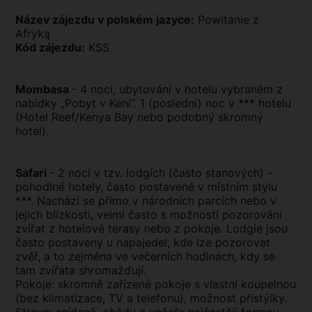
Název zájezdu v polském jazyce:
Powitanie z
Afryką
Kód zájezdu:
KSS
Mombasa
- 4 noci, ubytování v hotelu vybraném z
nabídky „Pobyt v Keni”. 1 (poslední) noc v *** hotelu
(Hotel Reef/Kenya Bay nebo podobný skromný
hotel).
Safari
- 2 noci v tzv. lodgích (často stanových) -
pohodlné hotely, často postavené v místním stylu
***. Nachází se přímo v národních parcích nebo v
jejich blízkosti, velmi často s možností pozorování
zvířat z hotelové terasy nebo z pokoje. Lodgíe jsou
často postaveny u napajedel, kde lze pozorovat
zvěř, a to zejména ve večerních hodinách, kdy se
tam zvířata shromažďují.
Pokoje: skromně zařízené pokoje s vlastní koupelnou
(bez klimatizace, TV a telefonu), možnost přistýlky.