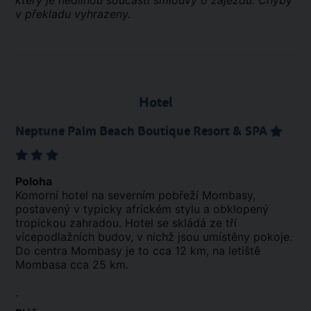
který je nedílnou součástí smlouvy o zájezdu. Chyby
v překladu vyhrazeny.
Hotel
Neptune Palm Beach Boutique Resort & SPA
Poloha
Komorní hotel na severním pobřeží Mombasy,
postavený v typicky africkém stylu a obklopený
tropickou zahradou. Hotel se skládá ze tří
vícepodlažních budov, v nichž jsou umístěny pokoje.
Do centra Mombasy je to cca 12 km, na letiště
Mombasa cca 25 km.
.