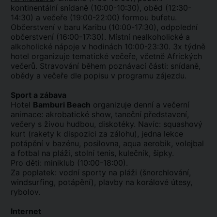
kontinentální snídaně (10:00-10:30), oběd (12:30-
14:30) a večeře (19:00-22:00) formou bufetu.
Občerstvení v baru Karibu (10:00-17:30), odpolední
občerstvení (16:00-17:30). Místní nealkoholické a
alkoholické nápoje v hodinách 10:00-23:30. 3x týdně
hotel organizuje tematické večeře, včetně Afrických
večerů. Stravování během poznávací části: snídaně,
obědy a večeře dle popisu v programu zájezdu.
Sport a zábava
Hotel
Bamburi Beach
organizuje denní a večerní
animace: akrobatické show, taneční představení,
večery s živou hudbou, diskotéky. Navíc: squashový
kurt (rakety k dispozici za zálohu), jedna lekce
potápění v bazénu, posilovna, aqua aerobik, volejbal
a fotbal na pláži, stolní tenis, kulečník, šipky.
Pro děti: miniklub (10:00-18:00).
Za poplatek: vodní sporty na pláži (šnorchlování,
windsurfing, potápění), plavby na korálové útesy,
rybolov.
Internet