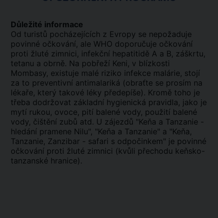
Důležité informace
Od turistů pocházejících z Evropy se nepožaduje
povinné očkování, ale WHO doporučuje očkování
proti žluté zimnici, infekční hepatitidě A a B, záškrtu,
tetanu a obrně. Na pobřeží Keni, v blízkosti
Mombasy, existuje malé riziko infekce malárie, stojí
za to preventivní antimalariká (obraťte se prosím na
lékaře, který takové léky předepíše). Kromě toho je
třeba dodržovat základní hygienická pravidla, jako je
mytí rukou, ovoce, pití balené vody, použití balené
vody, čištění zubů atd. U zájezdů "Keňa a Tanzanie -
hledání pramene Nilu", "Keňa a Tanzanie" a "Keňa,
Tanzanie, Zanzibar - safari s odpočinkem" je povinné
očkování proti žluté zimnici (kvůli přechodu keňsko-
tanzanské hranice).