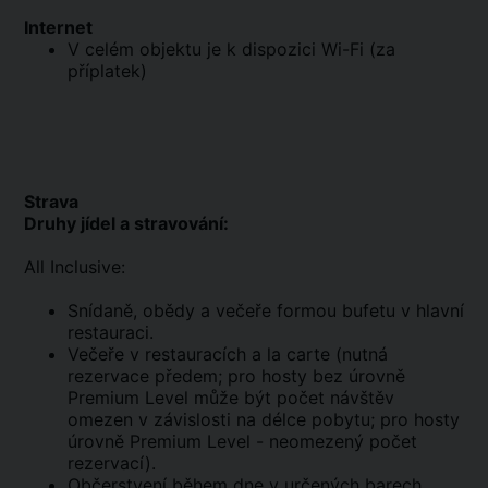
Internet
V celém objektu je k dispozici Wi-Fi (za
příplatek)
Strava
Druhy jídel a stravování:
All Inclusive:
Snídaně, obědy a večeře formou bufetu v hlavní
restauraci.
Večeře v restauracích a la carte (nutná
rezervace předem; pro hosty bez úrovně
Premium Level může být počet návštěv
omezen v závislosti na délce pobytu; pro hosty
úrovně Premium Level - neomezený počet
rezervací).
Občerstvení během dne v určených barech.