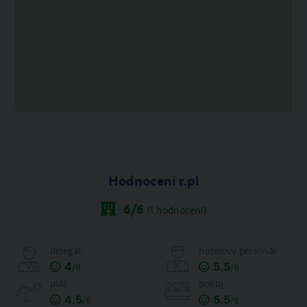
Hodnocení r.pl
6
/6
(
1
hodnocení)
delegát
hotelový personál
4
5.5
/6
/6
pláž
pokoj
4.5
5.5
/6
/6