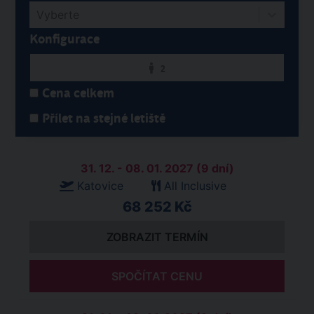
Vyberte
Konfigurace
2
Cena celkem
Přílet na stejné letiště
31. 12. - 08. 01. 2027 (9 dní)
Katovice
All Inclusive
68 252 Kč
ZOBRAZIT TERMÍN
SPOČÍTAT CENU