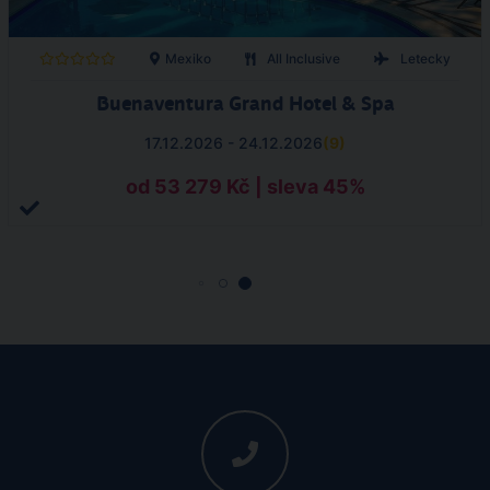
Mexiko
All Inclusive
Letecky
Buenaventura Grand Hotel & Spa
17.12.2026 - 24.12.2026
(
9
)
od 53 279 Kč | sleva 45%