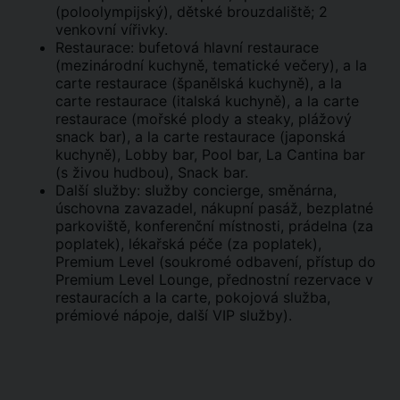
(poloolympijský), dětské brouzdaliště; 2
venkovní vířivky.
Restaurace: bufetová hlavní restaurace
(mezinárodní kuchyně, tematické večery), a la
carte restaurace (španělská kuchyně), a la
carte restaurace (italská kuchyně), a la carte
restaurace (mořské plody a steaky, plážový
snack bar), a la carte restaurace (japonská
kuchyně), Lobby bar, Pool bar, La Cantina bar
(s živou hudbou), Snack bar.
Další služby: služby concierge, směnárna,
úschovna zavazadel, nákupní pasáž, bezplatné
parkoviště, konferenční místnosti, prádelna (za
poplatek), lékařská péče (za poplatek),
Premium Level (soukromé odbavení, přístup do
Premium Level Lounge, přednostní rezervace v
restauracích a la carte, pokojová služba,
prémiové nápoje, další VIP služby).