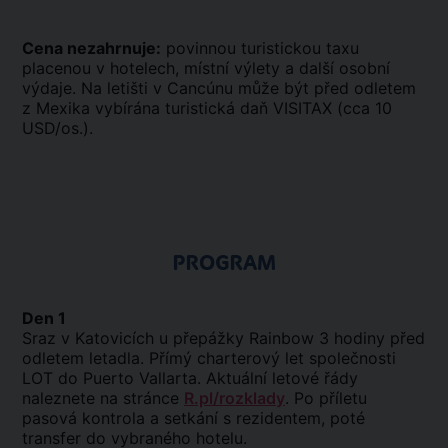
Cena nezahrnuje:
povinnou turistickou taxu
placenou v hotelech, místní výlety a další osobní
výdaje. Na letišti v Cancúnu může být před odletem
z Mexika vybírána turistická daň VISITAX (cca 10
USD/os.).
PROGRAM
Den 1
Sraz v Katovicích u přepážky Rainbow 3 hodiny před
odletem letadla. Přímý charterový let společnosti
LOT do Puerto Vallarta. Aktuální letové řády
naleznete na stránce
R.pl/rozklady
. Po příletu
pasová kontrola a setkání s rezidentem, poté
transfer do vybraného hotelu.