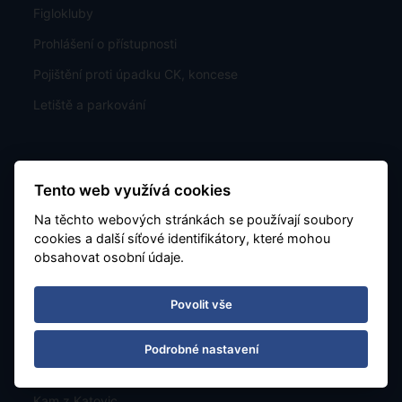
Figlokluby
Prohlášení o přístupnosti
Pojištění proti úpadku CK, koncese
Letiště a parkování
Informace o ochraně osobních údajů a mimosoudním
Tento web využívá cookies
vyrovnání
Na těchto webových stránkách se používají soubory
TU Europa - pojistné plnění
cookies a další síťové identifikátory, které mohou
obsahovat osobní údaje.
Jak zaplatit
Povolit vše
Zájezdy
Podrobné nastavení
Nabídka
Kam z Katovic