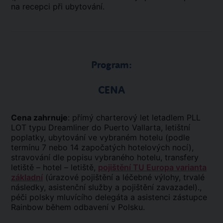
na recepci při ubytování.
Program:
CENA
Cena zahrnuje
: přímý charterový let letadlem PLL
LOT typu Dreamliner do Puerto Vallarta, letištní
poplatky, ubytování ve vybraném hotelu (podle
termínu 7 nebo 14 započatých hotelových nocí),
stravování dle popisu vybraného hotelu, transfery
letiště – hotel – letiště,
pojištění TU Europa varianta
základní
(úrazové pojištění a léčebné výlohy, trvalé
následky, asistenční služby a pojištění zavazadel).,
péči polsky mluvícího delegáta a asistenci zástupce
Rainbow během odbavení v Polsku.