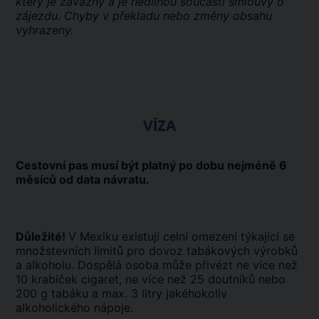
který je závazný a je nedílnou součástí smlouvy o
zájezdu. Chyby v překladu nebo změny obsahu
vyhrazeny.
VÍZA
Cestovní pas musí být platný po dobu nejméně 6
měsíců od data návratu.
Důležité!
V Mexiku existují celní omezení týkající se
množstevních limitů pro dovoz tabákových výrobků
a alkoholu. Dospělá osoba může přivézt ne více než
10 krabiček cigaret, ne více než 25 doutníků nebo
200 g tabáku a max. 3 litry jakéhokoliv
alkoholického nápoje.