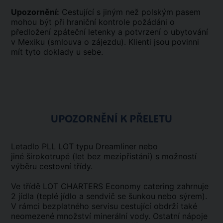
Upozornění:
Cestující s jiným než polským pasem
mohou být při hraniční kontrole požádáni o
předložení zpáteční letenky a potvrzení o ubytování
v Mexiku (smlouva o zájezdu). Klienti jsou povinni
mít tyto doklady u sebe.
UPOZORNĚNÍ K PŘELETU
Letadlo PLL LOT typu Dreamliner nebo
jiné širokotrupé (let bez mezipřistání) s možností
výběru cestovní třídy.
Ve třídě LOT CHARTERS Economy catering zahrnuje
2 jídla (teplé jídlo a sendvič se šunkou nebo sýrem).
V rámci bezplatného servisu cestující obdrží také
neomezené množství minerální vody. Ostatní nápoje