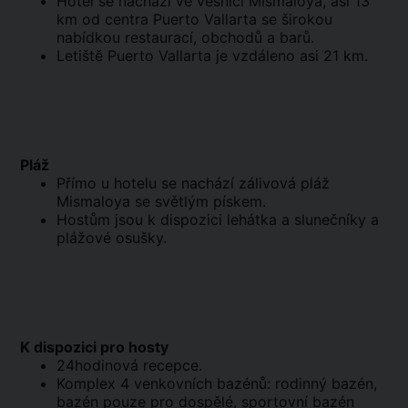
Hotel se nachází ve vesnici Mismaloya, asi 13
km od centra Puerto Vallarta se širokou
nabídkou restaurací, obchodů a barů.
Letiště Puerto Vallarta je vzdáleno asi 21 km.
Pláž
Přímo u hotelu se nachází zálivová pláž
Mismaloya se světlým pískem.
Hostům jsou k dispozici lehátka a slunečníky a
plážové osušky.
K dispozici pro hosty
24hodinová recepce.
Komplex 4 venkovních bazénů: rodinný bazén,
bazén pouze pro dospělé, sportovní bazén