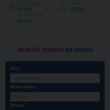
sport a zábava
strava
5.5
5.5
/6
/6
umístění a okolí
5.5
/6
NEJBLIŽŠÍ TERMÍNY
DO HOTELU
Kdy?
Místo odletu
Vyberte
Strava