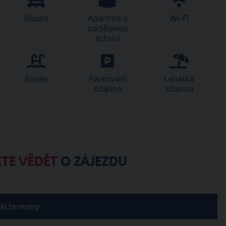
Studio
Apartmá s
Wi-Fi
oddělenou
ložnicí
Bazén
Parkování
Lehátka
zdarma
zdarma
TE VĚDĚT
O ZÁJEZDU
žší termíny