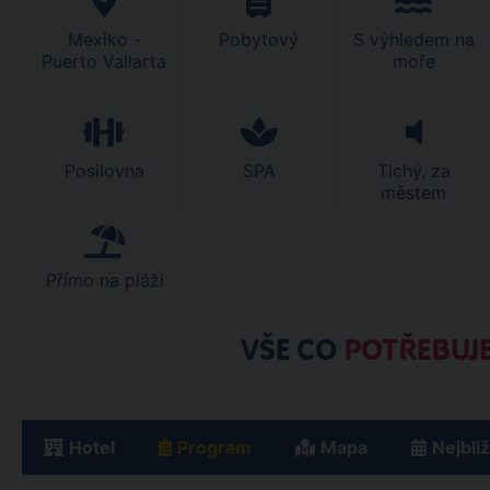
Mexiko -
Pobytový
S výhledem na
Puerto Vallarta
moře
Posilovna
SPA
Tichý, za
městem
Přímo na pláži
VŠE CO
POTŘEBUJE
Hotel
Program
Mapa
Nejbli