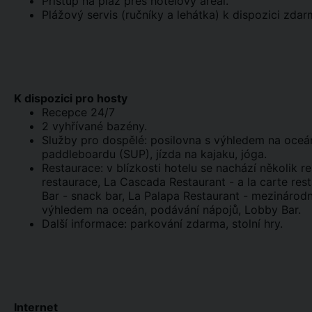
Přístup na pláž přes hotelový areál.
Plážový servis (ručníky a lehátka) k dispozici zdar
K dispozici pro hosty
Recepce 24/7
2 vyhřívané bazény.
Služby pro dospělé: posilovna s výhledem na oceán
paddleboardu (SUP), jízda na kajaku, jóga.
Restaurace: v blízkosti hotelu se nachází několik r
restaurace, La Cascada Restaurant - a la carte res
Bar - snack bar, La Palapa Restaurant - mezinárod
výhledem na oceán, podávání nápojů, Lobby Bar.
Další informace: parkování zdarma, stolní hry.
Internet