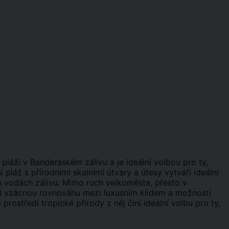
 pláži v Banderaském zálivu a je ideální volbou pro ty,
pláž s přírodními skalními útvary a útesy vytváří ideální
ch vodách zálivu. Mimo ruch velkoměsta, přesto v
tel vzácnou rovnováhu mezi luxusním klidem a možností
 prostředí tropické přírody z něj činí ideální volbu pro ty,