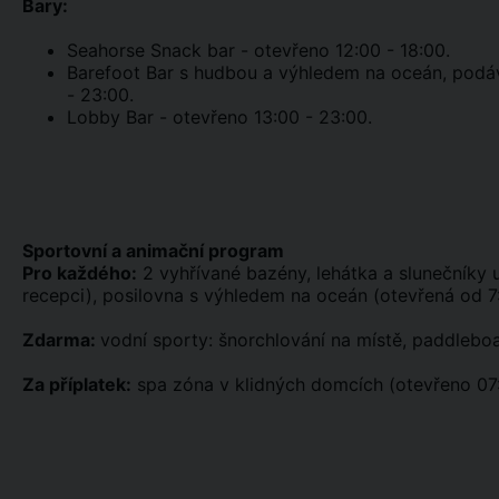
Bary:
Seahorse Snack bar - otevřeno 12:00 - 18:00.
Barefoot Bar s hudbou a výhledem na oceán, podáva
- 23:00.
Lobby Bar - otevřeno 13:00 - 23:00.
Sportovní a animační program
Pro každého:
2 vyhřívané bazény, lehátka a slunečníky u
recepci), posilovna s výhledem na oceán (otevřená od 7:0
Zdarma:
vodní sporty: šnorchlování na místě, paddleboa
Za příplatek:
spa zóna v klidných domcích (otevřeno 07: