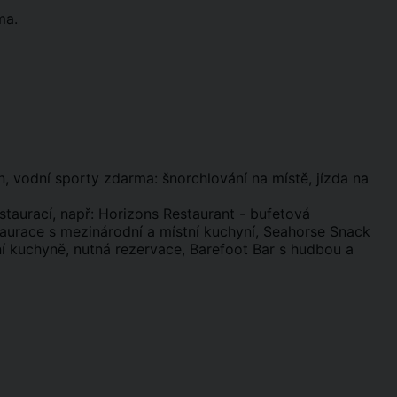
ma.
, vodní sporty zdarma: šnorchlování na místě, jízda na
estaurací, např: Horizons Restaurant - bufetová
taurace s mezinárodní a místní kuchyní, Seahorse Snack
ní kuchyně, nutná rezervace, Barefoot Bar s hudbou a