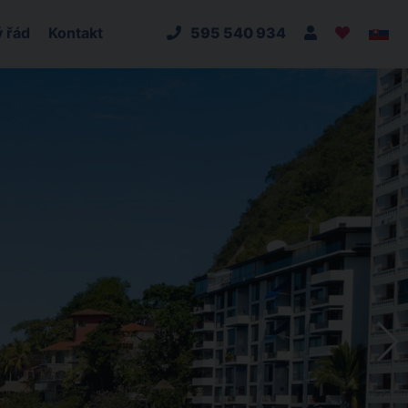
 řád
Kontakt
595 540 934