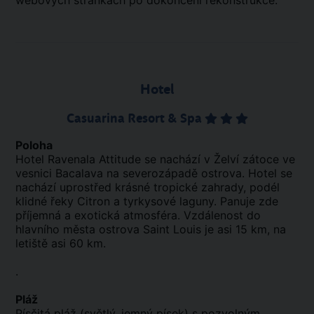
webových stránkách po dokončení rekonstrukce.
Hotel
Casuarina Resort & Spa
Poloha
Hotel Ravenala Attitude se nachází v Želví zátoce ve
vesnici Bacalava na severozápadě ostrova. Hotel se
nachází uprostřed krásné tropické zahrady, podél
klidné řeky Citron a tyrkysové laguny. Panuje zde
příjemná a exotická atmosféra. Vzdálenost do
hlavního města ostrova Saint Louis je asi 15 km, na
letiště asi 60 km.
.
Pláž
Písčitá pláž (světlý, jemný písek) s pozvolným