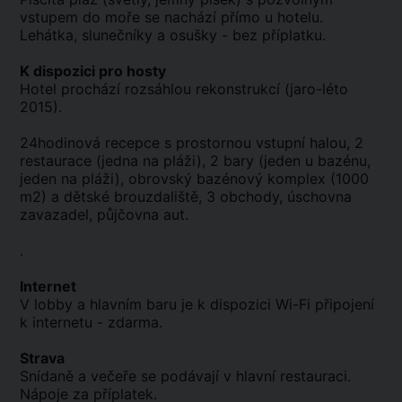
vstupem do moře se nachází přímo u hotelu.
Lehátka, slunečníky a osušky - bez příplatku.
K dispozici pro hosty
Hotel prochází rozsáhlou rekonstrukcí (jaro-léto
2015).
24hodinová recepce s prostornou vstupní halou, 2
restaurace (jedna na pláži), 2 bary (jeden u bazénu,
jeden na pláži), obrovský bazénový komplex (1000
m2) a dětské brouzdaliště, 3 obchody, úschovna
zavazadel, půjčovna aut.
.
Internet
V lobby a hlavním baru je k dispozici Wi-Fi připojení
k internetu - zdarma.
Strava
Snídaně a večeře se podávají v hlavní restauraci.
Nápoje za příplatek.