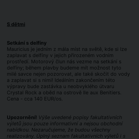
S dětmi
Setkání s delfíny
Mauricius je jedním z mála míst na světě, kde si lze
zaplavat s delfíny v jejich přirozeném vodním
prostředí. Motorový člun nás vezme na setkání s
delfíny; během plavby budeme mít možnost tyto
milé savce nejen pozorovat, ale také skočit do vody
a zaplavat si s nimi! Ideálním zakončením této
výpravy bude zastávka u neobvyklého útvaru
Crystal Rock a oběd na ostrově Ile aux Benitiers.
Cena - cca 140 EUR/os.
Upozornění!
Výše uvedené popisy fakultativních
výletů jsou pouze informativní a nejsou obchodní
nabídkou. Nezaručujeme, že budou všechny
realizovány. Úplný seznam fakultativních výletů i s