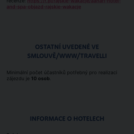
recenze:
https://r.pl/rajskie-wakacje/aanari-hotel-
and-spa-objazd-rajskie-wakacje
OSTATNÍ UVEDENÉ VE
SMLOUVĚ/WWW/TRAVELLI
Minimální počet účastníků potřebný pro realizaci
zájezdu je
10 osob
.
INFORMACE O HOTELECH