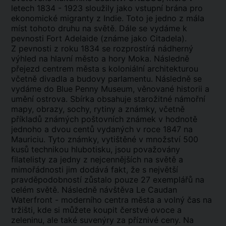
letech 1834 - 1923 sloužily jako vstupní brána pro
ekonomické migranty z Indie. Toto je jedno z mála
míst tohoto druhu na světě. Dále se vydáme k
pevnosti Fort Adelaide (známe jako Citadela).
Z pevnosti z roku 1834 se rozprostírá nádherný
výhled na hlavní město a hory Moka. Následně
přejezd centrem města s koloniální architekturou
včetně divadla a budovy parlamentu. Následně se
vydáme do Blue Penny Museum, věnované historii a
umění ostrova. Sbírka obsahuje starožitné námořní
mapy, obrazy, sochy, rytiny a známky, včetně
příkladů známých poštovních známek v hodnotě
jednoho a dvou centů vydaných v roce 1847 na
Mauriciu. Tyto známky, vytištěné v množství 500
kusů technikou hlubotisku, jsou považovány
filatelisty za jedny z nejcennějších na světě a
mimořádnosti jim dodává fakt, že s největší
pravděpodobností zůstalo pouze 27 exemplářů na
celém světě. Následně návštěva Le Caudan
Waterfront - moderního centra města a volný čas na
tržišti, kde si můžete koupit čerstvé ovoce a
zeleninu, ale také suvenýry za příznivé ceny. Na