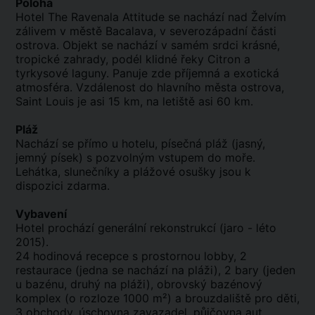
Poloha
Hotel The Ravenala Attitude se nachází nad Želvím
zálivem v městě Bacalava, v severozápadní části
ostrova. Objekt se nachází v samém srdci krásné,
tropické zahrady, podél klidné řeky Citron a
tyrkysové laguny. Panuje zde příjemná a exotická
atmosféra. Vzdálenost do hlavního města ostrova,
Saint Louis je asi 15 km, na letiště asi 60 km.
Pláž
Nachází se přímo u hotelu, písečná pláž (jasný,
jemný písek) s pozvolným vstupem do moře.
Lehátka, slunečníky a plážové osušky jsou k
dispozici zdarma.
Vybavení
Hotel prochází generální rekonstrukcí (jaro - léto
2015).
24 hodinová recepce s prostornou lobby, 2
restaurace (jedna se nachází na pláži), 2 bary (jeden
u bazénu, druhý na pláži), obrovský bazénový
komplex (o rozloze 1000 m²) a brouzdaliště pro děti,
3 obchody, úschovna zavazadel, půjčovna aut.