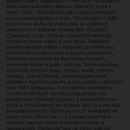
skupiny budov zapsaných v roce 2006 na seznamu
Světového kulturního dědictví UNESCO, které v
letech 1834 - 1923 sloužily jako vstupní brána pro
ekonomické migranty z Indie. Toto je jedno z mála
míst tohoto druhu na světě! Dále se vydáme k
pevnosti Fort Adelaide (známe jako Citadela).
Z pevnosti z roku 1834 se rozprostírá nádherný
výhled na hlavní město a hory Moka. Následně
přejezd centrem města s koloniální architekturou,
uvidíme mimo jiné divadlo a budovu parlamentu.
Následně se vydáme do Blue Penny Museum,
věnované historii a umění ostrova. Sbírka obsahuje
starožitné námořní mapy, obrazy, sochy, rytiny a
známky, včetně příkladů známých poštovních
známek v hodnotě jednoho a dvou centů vydaných v
roce 1847 na Mauriciu. Tyto známky, vytištěné v
množství 500 kusů technikou hlubotisku, jsou
považovány filatelisty za jedny z nejcennějších na
světě a mimořádnosti jim dodává fakt, že s největší
pravděpodobností zůstalo pouze 27 exemplářů na
celém světě.
Volný čas v Le Caudan Waterfront -
moderní centrum města s mnoha obchody a
restauracemi. Zastavíme také na tržišti, kde lze