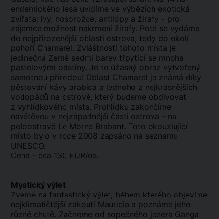
endemického lesa uvidíme ve výbězích exotická
zvířata: lvy, nosorožce, antilopy a žirafy - pro
zájemce možnost nakrmení žirafy. Poté se vydáme
do nejpřirozenější oblasti ostrova, tedy do okolí
pohoří Chamarel. Zvláštností tohoto místa je
jedinečná Země sedmi barev třpytící se mnoha
pastelovými odstíny. Je to úžasný obraz vytvořený
samotnou přírodou! Oblast Chamarel je známá díky
pěstování kávy arabica a jednoho z nejkrásnějších
vodopádů na ostrově, který budeme obdivovat
z vyhlídkového místa. Prohlídku zakončíme
návštěvou v nejzápadnější části ostrova - na
poloostrově Le Morne Brabant. Toto okouzlující
místo bylo v roce 2008 zapsáno na seznamu
UNESCO.
Cena - cca 130 EUR/os.
Mystický výlet
Zveme na fantastický výlet, během kterého objevíme
nejklimatičtější zákoutí Mauricia a poznáme jeho
různé chutě. Začneme od sopečného jezera Ganga