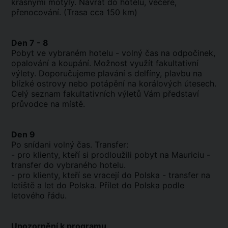
krásnými motýly. Návrat do hotelu, večeře,
přenocování. (Trasa cca 150 km)
Den 7 - 8
Pobyt ve vybraném hotelu - volný čas na odpočinek,
opalování a koupání. Možnost využít fakultativní
výlety. Doporučujeme plavání s delfíny, plavbu na
blízké ostrovy nebo potápění na korálových útesech.
Celý seznam fakultativních výletů Vám představí
průvodce na místě.
Den 9
Po snídani volný čas. Transfer:
- pro klienty, kteří si prodloužili pobyt na Mauriciu -
transfer do vybraného hotelu.
- pro klienty, kteří se vracejí do Polska - transfer na
letiště a let do Polska. Přílet do Polska podle
letového řádu.
Upozornění k programu