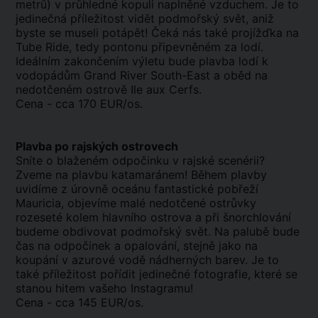
metrů) v průhledné
kopuli
naplněné vzduchem. Je to
jedinečná příležitost vidět podmořský svět, aniž
byste se museli potápět! Čeká nás také projížďka na
Tube Ride, tedy pontonu připevněném za lodí.
Ideálním zakončením
výletu bude plavba lodí k
vodopádům Grand River South-East a oběd na
nedotčeném ostrově Ile aux Cerfs.
Cena - cca 170 EUR/os.
Plavba po rajských ostrovech
Sníte o blaženém odpočinku v rajské scenérii?
Zveme na plavbu katamaránem! Během plavby
uvidíme z úrovně oceánu fantastické pobřeží
Mauricia, objevíme malé nedotčené ostrůvky
rozeseté kolem hlavního ostrova a při šnorchlování
budeme obdivovat podmořský svět. Na palubě bude
čas na odpočinek a opalování, stejně jako na
koupání v azurové vodě nádherných barev. Je to
také příležitost pořídit jedinečné fotografie, které se
stanou hitem vašeho Instagramu!
Cena - cca 145 EUR/os.