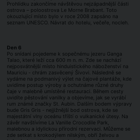
Prohlídku zakončíme návštěvou nejzápadnější části
ostrova – poloostrova Le Morne Brabant. Toto
okouzlující místo bylo v roce 2008 zapsáno na
seznam UNESCO. Návrat do hotelu, večeře, nocleh.
Den 6
Po snídani pojedeme k sopečnému jezeru Ganga
Talao, které leží cca 600 m n. m. Zde se nachází
nejposvátnější místo hinduistického náboženství na
Mauriciu - chrám zasvěcený Šivovi. Následně se
vydáme na podmanivý výlet na čajové plantáže, kde
uvidíme postup výroby a ochutnáme různé druhy
čaje v malebně umístěné restauraci. Během cesty
uvidíte pěstování vanilky a objevíme, jak se vyrábí
rum známé značky St. Aubin. Dalším bodem výpravy
bude Gris Gris - nejjižnější bod ostrova, kde se
majestátní vlny oceánu tříští o vulkanické útesy. Na
závěr navštívíme La Vanille Crocodile Park,
malebnou a idylickou přírodní rezervaci. Můžeme se
zde setkat s krokodýlem nilským, obří želvou a