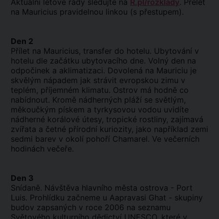
Aktuální letové řády sledujte na
R.pl/rozklady
. Přelet
na Mauricius pravidelnou linkou (s přestupem).
Den 2
Přílet na Mauricius, transfer do hotelu. Ubytování v
hotelu dle začátku ubytovacího dne. Volný den na
odpočinek a aklimatizaci. Dovolená na Mauriciu je
skvělým nápadem jak strávit evropskou zimu v
teplém, příjemném klimatu. Ostrov má hodně co
nabídnout. Kromě nádherných pláží se světlým,
měkoučkým pískem a tyrkysovou vodou uvidíte
nádherné korálové útesy, tropické rostliny, zajímavá
zvířata a četné přírodní kuriozity, jako například zemi
sedmi barev v okolí pohoří Chamarel. Ve večerních
hodinách večeře.
Den 3
Snídaně. Návštěva hlavního města ostrova - Port
Luis. Prohlídku začneme u Aapravasi Ghat - skupiny
budov zapsaných v roce 2006 na seznamu
Světového kulturního dědictví UNESCO, které v