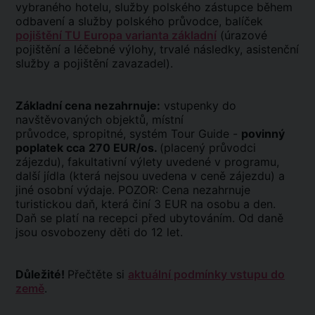
vybraného hotelu, služby polského zástupce během
odbavení a služby polského průvodce, balíček
pojištění TU Europa varianta základní
(úrazové
pojištění a léčebné výlohy, trvalé následky, asistenční
služby a pojištění zavazadel).
Základní cena nezahrnuje:
vstupenky do
navštěvovaných objektů, místní
průvodce, spropitné, systém Tour Guide -
povinný
poplatek cca
270 EUR/os.
(placený průvodci
zájezdu), fakultativní výlety uvedené v programu,
další jídla (která nejsou uvedena v ceně zájezdu) a
jiné osobní výdaje. POZOR: Cena nezahrnuje
turistickou daň, která činí 3 EUR na osobu a den.
Daň se platí na recepci před ubytováním. Od daně
jsou osvobozeny děti do 12 let.
Důležité!
Přečtěte si
aktuální podmínky vstupu do
země
.