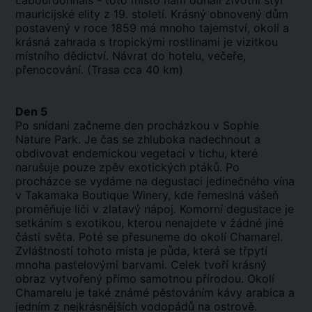
Labourdonnais - toto místo nám odhalí životní styl
mauricijské elity z 19. století. Krásný obnovený dům
postavený v roce 1859 má mnoho tajemství, okolí a
krásná zahrada s tropickými rostlinami je vizitkou
místního dědictví. Návrat do hotelu, večeře,
přenocování. (Trasa cca 40 km)
Den 5
Po snídani začneme den procházkou v Sophie
Nature Park. Je čas se zhluboka nadechnout a
obdivovat endemickou vegetaci v tichu, které
narušuje pouze zpěv exotických ptáků. Po
procházce se vydáme na degustaci jedinečného vína
v Takamaka Boutique Winery, kde řemeslná vášeň
proměňuje liči v zlatavý nápoj. Komorní degustace je
setkáním s exotikou, kterou nenajdete v žádné jiné
části světa. Poté se přesuneme do okolí Chamarel.
Zvláštností tohoto místa je půda, která se třpytí
mnoha pastelovými barvami. Celek tvoří krásný
obraz vytvořený přímo samotnou přírodou. Okolí
Chamarelu je také známé pěstováním kávy arabica a
jedním z nejkrásnějších vodopádů na ostrově.