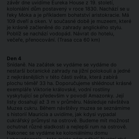
závěr dne uvidíme Eureka House z 19. století,
koloniální dům postavený v roce 1830. Nachází se u
řeky Moka a je příkladem bohatství aristokracie. Má
109 dveří a oken. V současné době je muzeem, které
je krásně začleněné do zahrady anglického stylu.
Poblíž se nachází vodopád. Návrat do hotelu,
večeře, přenocování. (Trasa cca 60 km)
Den 4
Snídaně. Na začátek se vydáme se vydáme do
nestarší botanické zahrady na jižní polokouli a jedné
z nejkrásnějších v této části světa, která zabírá
plochu téměř 33 ha. Doporučujeme shlédnout krásné
exempláře Viktorie královské, vodní rostliny
vyskytující se především v povodí Amazonky. Její
listy dosahují až 3 m v průměru. Následuje návštěva
Muzea cukru. Během návštěvy muzea se seznámíme
s historií Mauricia a uvidíme, jak kdysi vypadal
cukrářský průmysl na ostrově. Budeme mít možnost
ochutnat různé sladkosti a nejlepší rum na ostrově.
Nakonec se vydáme ke koloniálnímu domu