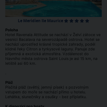
Le Meridien Ile Maurice
Poloha
Hotel Ravenala Attitude se nachází v Želví zátoce ve
vesnici Bacalava na severozápadě ostrova. Hotel se
nachází uprostřed krásné tropické zahrady, podél
klidné řeky Citron a tyrkysové laguny. Panuje zde
příjemná a exotická atmosféra. Vzdálenost do
hlavního města ostrova Saint Louis je asi 15 km, na
letiště asi 60 km.
.
Pláž
Písčitá pláž (světlý, jemný písek) s pozvolným
vstupem do moře se nachází přímo u hotelu.
Lehátka, slunečníky a osušky - bez příplatku.
K dispozici pro hosty