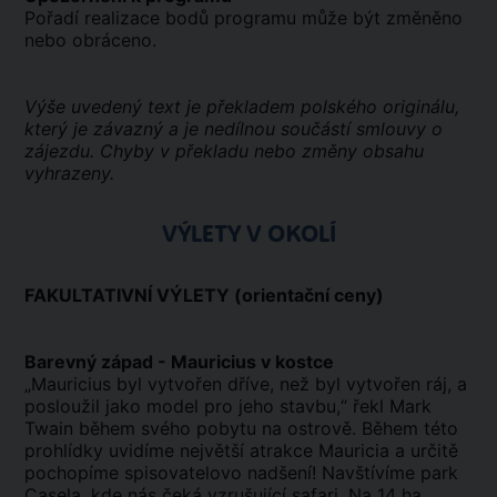
Pořadí realizace bodů programu může být změněno
nebo obráceno.
Výše uvedený text je překladem polského originálu,
který je závazný a je nedílnou součástí smlouvy o
zájezdu. Chyby v překladu nebo změny obsahu
vyhrazeny.
VÝLETY V OKOLÍ
FAKULTATIVNÍ VÝLETY (orientační ceny)
Barevný západ - Mauricius v kostce
„Mauricius byl vytvořen dříve, než byl vytvořen ráj, a
posloužil jako model pro jeho stavbu,“ řekl Mark
Twain během svého pobytu na ostrově. Během této
prohlídky uvidíme největší atrakce Mauricia a určitě
pochopíme spisovatelovo nadšení! Navštívíme park
Casela, kde nás čeká vzrušující safari. Na 14 ha