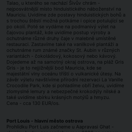
Talao, u kterého se nachází Šivův chrám -
nejposvátnější místo hinduistického náboženství na
Mauriciu. Uvidíme zde postavy hinduistických bohů a
s trochou štěstí možná potkáme i opice potulující se
po okolí. Poté se vydáme na
podmanivý
výlet na
čajovou plantáž,
kde uvidíme postup výroby a
ochutnáme různé druhy čaje v malebně umístěné
restauraci.
Zastavíme také na vanilkové plantáži a
ochutnáme rum známé značky St. Aubin v různých
variantách - čokoládový, kokosový nebo kávový.
Dojedeme až na samotný okraj ostrova, na pláž Gris
Gris - je to nejjižnější bod Mauricia,
kde se
majestátní vlny oceánu tříští o vulkanické útesy
.
Na
závěr
výletu
navštívíme
přírodní rezervaci La Vanille
Crocodile Park, kde si pohladíme obří želvu, uvidíme
zlomyslné lemury a nebezpečné krokodýly nilské a
také uvidíme sbírku krásných motýlů a hmyzu.
Cena - cca 130 EUR/os.
Port Louis - hlavní město ostrova
Prohlídku Port Luis začneme u Aapravasi Ghat -