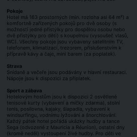
Pokoje
Hotel má 163 prostorných (min. rozloha asi 64 m²) a
komfortně zařízených pokojů pro dvě osoby (s
možností jedné přistýlky pro dospělou osobu nebo
dvě přistýlky pro děti) s koupelnou (vysoušeč vlasů,
WC). Všechny pokoje jsou vybaveny satelitním TV,
telefonem, klimatizací, trezorem, příslušenstvím k
přípravě kávy a čaje, mini barem (za poplatek).
Strava
Snídaně a večeře jsou podávány v hlavní restauraci.
Nápoje jsou k dispozici za příplatek.
Sport a zábava
Hotelovým hostům jsou k dispozici 2 osvětlené
tenisové kurty (vybavení a míčky zdarma), stolní
tenis, posilovna, kajaky, šlapadla, vybavení k
windsurfingu, vodnímu lyžování a šnorchlování.
Každý pátek hotel pořádá ukázky hudby a tance
Sega (odvozené z Mauricia a Réunion), ostatní dny
(kromě neděl) vystoupení živé hudby. Pro děti ve