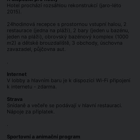
Hotel prochází rozsáhlou rekonstrukcí (jaro-léto
2015).
24hodinová recepce s prostornou vstupní halou, 2
restaurace (jedna na pláži), 2 bary (jeden u bazénu,
jeden na pláži), obrovský bazénový komplex (1000
m2) a dětské brouzdaliště, 3 obchody, úschovna
zavazadel, půjčovna aut.
.
Internet
V lobby a hlavním baru je k dispozici Wi-Fi připojení
k internetu - zdarma.
Strava
Snídaně a večeře se podávají v hlavní restauraci.
Nápoje za příplatek.
.
Sportovní a animační program