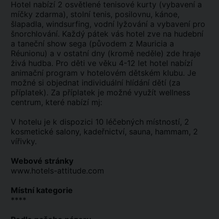
Hotel nabízí 2 osvětlené tenisové kurty (vybavení a
míčky zdarma), stolní tenis, posilovnu, kánoe,
šlapadla, windsurfing, vodní lyžování a vybavení pro
šnorchlování. Každý pátek vás hotel zve na hudební
a taneční show sega (původem z Mauricia a
Réunionu) a v ostatní dny (kromě neděle) zde hraje
živá hudba. Pro děti ve věku 4-12 let hotel nabízí
animační program v hotelovém dětském klubu. Je
možné si objednat individuální hlídání dětí (za
příplatek). Za příplatek je možné využít wellness
centrum, které nabízí mj:
V hotelu je k dispozici 10 léčebných místností, 2
kosmetické salony, kadeřnictví, sauna, hammam, 2
vířivky.
Webové stránky
www.hotels-attitude.com
Místní kategorie
****