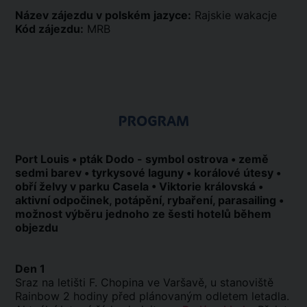
Název zájezdu v polském jazyce:
Rajskie wakacje
Kód zájezdu:
MRB
PROGRAM
Port Louis • pták Dodo - symbol ostrova • země
sedmi barev • tyrkysové laguny • korálové útesy •
obří želvy v parku Casela • Viktorie královská •
aktivní odpočinek, potápění, rybaření, parasailing •
možnost výběru jednoho ze šesti hotelů během
objezdu
Den 1
Sraz na letišti F. Chopina ve Varšavě, u stanoviště
Rainbow 2 hodiny před plánovaným odletem letadla.