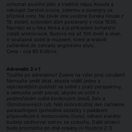
ochutnat pouliční jídlo a tradiční nápoj Alouda a
nakoupit čerstvé ovoce, zeleninu a suvenýry za
příznivé
ceny.
Na závěr dne uvidíme Eureka House z
19. století, koloniální dům postavený v roce 1830.
Nachází se u řeky Moka a je příkladem bohatství
zdejší aristokracie. Budova má až 109 dveří a oken.
V současné době je muzeem, které je krásně
začleněné do zahrady anglického stylu.
Cena - cca 80 EUR/os.
Adrenalin 3 v 1
Toužíte po adrenalinu? Zveme na výlet plný vzrušení!
Nemusíte umět létat, abyste viděli jedno z
nejkrásnějších pobřeží na světě z ptačí perspektivy,
a nemusíte umět plavat, abyste se ocitli v
podmořském světě korálových útesů, želv a
různobarevných ryb. Náš dobrodružný den začneme
parasailingem (pohodlné
sedačky
s padákem
připevněným k motorovému člunu), během kterého
budete obdivovat ostrov ze vzduchu. Další atrakcí
bude procházka po dně oceánu (v hloubce 2-3